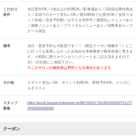
こだわり
当日受付OK／2名以上の利用OK／駐車場あり／2回目以降特典あ
条件
り／店頭でのカード支払いOK／朝10時前でも受付OK／女性スタ
ッフ在籍／完全予約制／お子さま同伴可／都度払いメニューあり
／体験メニューあり／ブライダルメニューあり／回数券あり／ス
クール併設
備考
当日・直前予約も大歓迎です！！《限定クーポン掲載中！》どこ
に行っても改善しなかったお悩みを本格整体で根本改善に導きま
す。※初回に限りカウンセリングシートをご記入頂きますので、
10～15分前にご来院下さい。
※このサロンの施術者は男性となる場合があります。
その他
スマート支払いOK
ポイント利用OK
即時予約OK
メンズに
もオススメ
スタッフ
https://work.beauty.hotpepper.jp/WC00031781/WS0000075127/
募集
JP0000088958/
クーポン