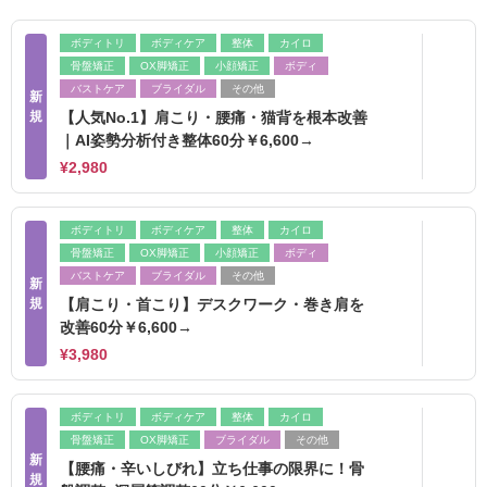
ボディトリ
ボディケア
整体
カイロ
骨盤矯正
OX脚矯正
小顔矯正
ボディ
バストケア
ブライダル
その他
新
規
【人気No.1】肩こり・腰痛・猫背を根本改善
｜AI姿勢分析付き整体60分￥6,600→
¥2,980
ボディトリ
ボディケア
整体
カイロ
骨盤矯正
OX脚矯正
小顔矯正
ボディ
バストケア
ブライダル
その他
新
規
【肩こり・首こり】デスクワーク・巻き肩を
改善60分￥6,600→
¥3,980
ボディトリ
ボディケア
整体
カイロ
骨盤矯正
OX脚矯正
ブライダル
その他
新
【腰痛・辛いしびれ】立ち仕事の限界に！骨
規