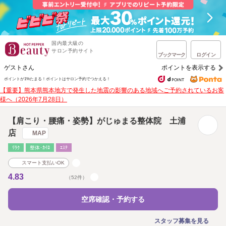
国内最大級の
サロン予約サイト
ブックマーク
ログイン
ゲストさん
ポイントを表示する
ポイントが1%たまる！
ポイントはサロン予約でつかえる！
【重要】熊本県熊本地方で発生した地震の影響のある地域へご予約されているお客
様へ（2026年7月28日）
【肩こり・腰痛・姿勢】がじゅまる整体院 土浦
店
MAP
ﾘﾗｸ
整体･ｶｲﾛ
ｴｽﾃ
スマート支払いOK
4.83
（52件）
空席確認・予約する
スタッフ募集を見る