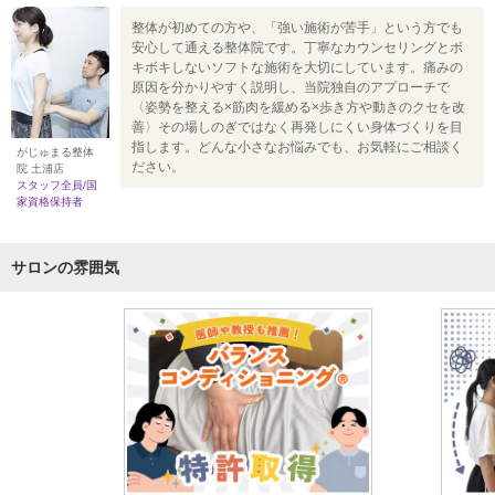
整体が初めての方や、「強い施術が苦手」という方でも
安心して通える整体院です。丁寧なカウンセリングとボ
キボキしないソフトな施術を大切にしています。痛みの
原因を分かりやすく説明し、当院独自のアプローチで
〈姿勢を整える×筋肉を緩める×歩き方や動きのクセを改
善〉その場しのぎではなく再発しにくい身体づくりを目
指します。どんな小さなお悩みでも、お気軽にご相談く
がじゅまる整体
ださい。
院 土浦店
スタッフ全員/国
家資格保持者
サロンの雰囲気