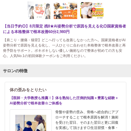
【当日予約◎】8月限定 残8★AI姿勢分析で原因を見える化◎国家資格者
による本格整体で根本改善60分2,980円
【肩こり・腰痛・猫背】どこへ行っても改善しなかった方へ。国家資格者がAI
姿勢分析で原因を見える化し、一人ひとりに合わせた本格整体で根本改善と再
発予防をサポート。ボキボキしない優しい施術なので整体が初めての方も安
心。人気No.1の初回体験クーポンをご利用ください。
サロンの特徴
体の歪みをとりたい
【医師・大学教授も推薦！】体を熟知した圧倒的知識＋豊富な経験＋
AI姿勢分析で根本改善☆ご体感を
骨盤や姿勢の歪み、骨格へ総合的にアプ
ローチすることで根本原因を解消！施術
を受けた翌日、そのまた翌日と更に回復
を実感して頂けます◎生活習慣・食事・