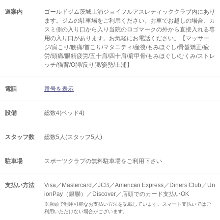
道案内
ゴールドジム茨城土浦ジョイフルアスレティッククラブ内にあり
ます。ジムの駐車場をご利用ください。お車でお越しの場合、カ
スミ側の入り口から入り当院のロゴマークの外から直接入れる専
用の入り口があります。お気軽にお電話ください。【マッサー
ジ/肩こり/腰痛/首こり/マタニティ/産後/もみほぐし/骨盤矯正/疲
労/頭痛/眼精疲労/五十肩/四十肩/肩甲骨/もみほぐし/むくみ/ストレ
ッチ/猫背/O脚/反り腰/姿勢/土浦】
電話
番号を表示
設備
総数4(ベッド4)
スタッフ数
総数5人(スタッフ5人)
駐車場
スポーツクラブの無料駐車場をご利用下さい
支払い方法
Visa／Mastercard／JCB／American Express／Diners Club／Un
ionPay（銀聯）／Discover／店頭でのカード支払いOK
※店頭で利用可能なお支払い方法を記載しています。スマート支払いではご
利用いただけない場合がございます。