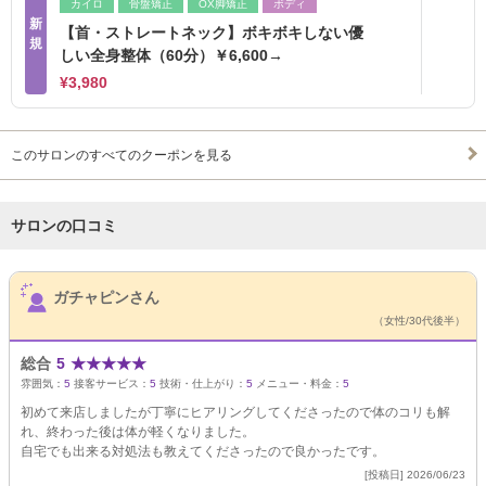
カイロ
骨盤矯正
OX脚矯正
ボディ
新
【首・ストレートネック】ボキボキしない優
規
しい全身整体（60分）￥6,600→
¥3,980
このサロンのすべてのクーポンを見る
サロンの口コミ
サロンPick Up
ガチャピンさん
（女性/30代後半）
総合
5
★
★
★
★
★
雰囲気：
5
接客サービス：
5
技術・仕上がり：
5
メニュー・料金：
5
初めて来店しましたが丁寧にヒアリングしてくださったので体のコリも解
れ、終わった後は体が軽くなりました。
自宅でも出来る対処法も教えてくださったので良かったです。
[投稿日] 2026/06/23