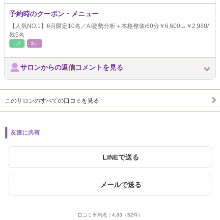
予約時のクーポン・メニュー
【人気NO.1】6月限定10名／AI姿勢分析＋本格整体/60分￥6,600→￥2,980/
残5名
ﾘﾗｸ
ｴｽﾃ
サロンからの返信コメントを見る
このサロンのすべての口コミを見る
友達に共有
LINEで送る
メールで送る
口コミ平均点：
4.83
（52件）