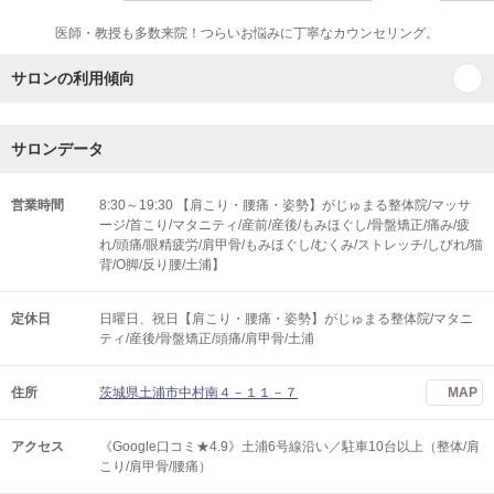
医師・教授も多数来院！つらいお悩みに丁寧なカウンセリング。
サロンの利用傾向
サロンデータ
営業時間
8:30～19:30 【肩こり・腰痛・姿勢】がじゅまる整体院/マッサ
ージ/首こり/マタニティ/産前/産後/もみほぐし/骨盤矯正/痛み/疲
れ/頭痛/眼精疲労/肩甲骨/もみほぐし/むくみ/ストレッチ/しびれ/猫
背/O脚/反り腰/土浦】
定休日
日曜日、祝日【肩こり・腰痛・姿勢】がじゅまる整体院/マタニ
ティ/産後/骨盤矯正/頭痛/肩甲骨/土浦
住所
茨城県土浦市中村南４－１１－７
MAP
アクセス
《Google口コミ★4.9》土浦6号線沿い／駐車10台以上（整体/肩
こり/肩甲骨/腰痛）