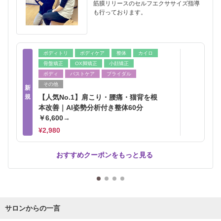
筋膜リリースのセルフエクササイズ指導
も行っております。
ボディトリ
ボディケア
整体
カイロ
骨盤矯正
OX脚矯正
小顔矯正
ボディ
バストケア
ブライダル
その他
新
規
【人気No.1】肩こり・腰痛・猫背を根
本改善｜AI姿勢分析付き整体60分
￥6,600→
¥2,980
おすすめクーポンをもっと見る
サロンからの一言