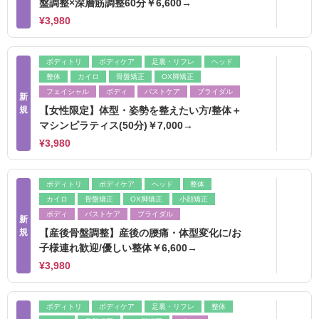
盤調整×深層筋調整60分￥6,600→
¥3,980
ボディトリ
ボディケア
足裏・リフレ
ヘッド
整体
カイロ
骨盤矯正
OX脚矯正
フェイシャル
ボディ
バストケア
ブライダル
新
規
【女性限定】体型・姿勢を整えたい方/整体＋
マシンピラティス(50分)￥7,000→
¥3,980
ボディトリ
ボディケア
ヘッド
整体
カイロ
骨盤矯正
OX脚矯正
小顔矯正
ボディ
バストケア
ブライダル
新
規
【産後骨盤調整】産後の腰痛・体型変化に/お
子様連れ歓迎/優しい整体￥6,600→
¥3,980
ボディトリ
ボディケア
足裏・リフレ
整体