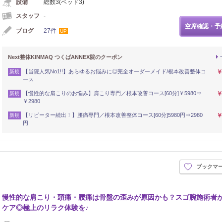
設備
総数3(ベッド3)
スタッフ
-
空席確認・予
ブログ
27件
UP
Next整体KINMAQ つくばANNEX院のクーポン
【当院人気No1!!】あらゆるお悩みに◎完全オーダーメイド/根本改善整体コ
￥
新規
ース
【慢性的な肩こりのお悩み】肩こり専門／根本改善コース[60分]￥5980⇒
￥
新規
￥2980
【リピーター続出！】腰痛専門／根本改善整体コース[60分]5980円⇒2980
￥
新規
円
ブックマ
慢性的な肩こり・頭痛・腰痛は骨盤の歪みが原因かも？スゴ腕施術者
ケア◎極上のリラク体験を♪