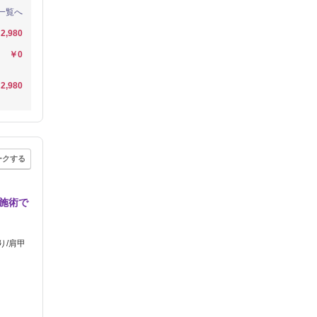
一覧へ
2,980
￥0
2,980
ークする
施術で
り/肩甲