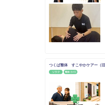
つくば整体 すこやかケアー（旧店
リラク
整体・カイロ