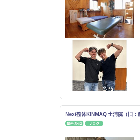
Next整体KINMAQ 土浦院（旧：
整体・カイロ
リラク