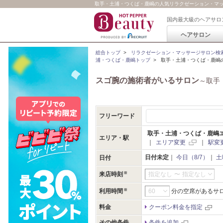
取手・土浦・つくば・鹿嶋の人気リラクゼーション・マッサー
国内最大級のヘアサロ
ヘアサロン
総合トップ
>
リラクゼーション・マッサージサロン検
浦・つくば・鹿嶋トップ
>
取手・土浦・つくば・鹿嶋
スゴ腕の施術者がいるサロン
～取手
フリーワード
取手・土浦・つくば・鹿嶋
エリア・駅
｜
エリア変更
｜
駅変
日付未定
｜
今日（8/7）
｜
土
日付
来店時刻
指定なし
〜
指定なし
利用時間
分の空席があるサ
料金
クーポン料金を指定
その他条件
条件を追加