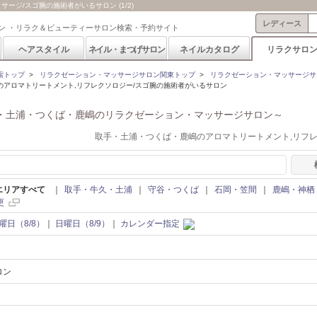
ジ/スゴ腕の施術者がいるサロン (1/2)
レディース
ン ・リラク＆ビューティーサロン検索・予約サイト
ヘアスタイル
ネイル・まつげサロン
ネイルカタログ
リラクサロ
索トップ
>
リラクゼーション・マッサージサロン関東トップ
>
リラクゼーション・マッサージサ
のアロマトリートメント,リフレクソロジー/スゴ腕の施術者がいるサロン
・土浦・つくば・鹿嶋のリラクゼーション・マッサージサロン～
取手・土浦・つくば・鹿嶋のアロマトリートメント,リフ
エリアすべて
｜
取手・牛久・土浦
｜
守谷・つくば
｜
石岡・笠間
｜
鹿嶋・神栖
更
曜日（8/8）
｜
日曜日（8/9）
｜
カレンダー指定
ロン