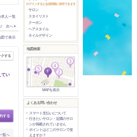
ログインすると会員情報に保存できます
サロン
スタイリスト
の求人一覧
クーポン
ージ
次へ
ヘアスタイル
ネイルデザイン
地図で表示
地図検索
ークする
えてい
MAPを表示
よくある問い合わせ
スマート支払いについて
約する
行きたいサロン・近隣のサロ
ンが掲載されていません
ポイントはどこのサロンで使
一覧へ
えますか？