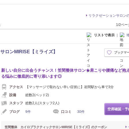
リラクゼーションサロン
果
1/2ペ
リストで表示
｜
ロンMIRISE【ミライズ】
ブックマ
新しい自分に出会うチャンス！笠間整体サロン★肩こりや腰痛など抱
る悩みに徹底的に寄り添います◎
アクセス
【マッサージで取れない辛い症状に】岩間駅から車で3分
設備
総数2(ベッド2)
スタッフ
総数2人(スタッフ2人)
空席確認・予
ブログ
9件
口コミ
30件
笠間整体 カイロプラクティックサロンMIRISE【ミライズ】のクーポン