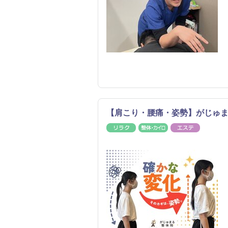
【肩こり・腰痛・姿勢】がじゅ
リラク
整体・カイロ
エステ