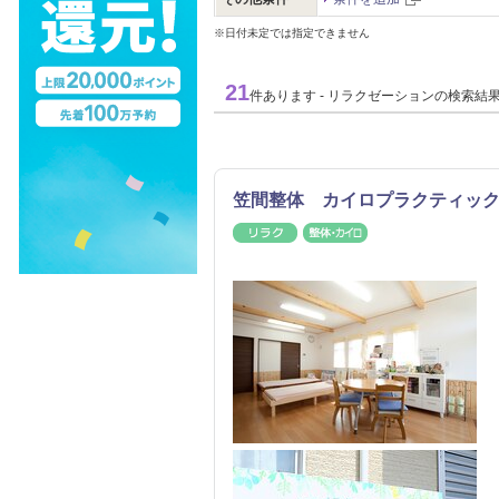
※日付未定では指定できません
21
件あります - リラクゼーションの検索結
笠間整体 カイロプラクティックサ
リラク
整体・カイロ