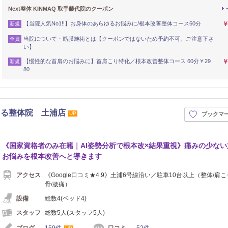
Next整体 KINMAQ 取手藤代院のクーポン
【当院人気No1!!】お身体のあらゆるお悩みに/根本改善整体コース60分
￥
新規
当院について・筋膜施術とは【クーポンではないため予約不可、ご注意下さ
全員
い】
【慢性的な首肩のお悩みに】首肩こり特化／根本改善整体コース 60分￥29
￥
新規
80
まる整体院 土浦店
UP
ブックマ
《国家資格者のみ在籍｜AI姿勢分析で根本改×結果重視》痛みの少ない
お悩みを根本改善へと導きます
アクセス
《Google口コミ★4.9》土浦6号線沿い／駐車10台以上（整体/肩こ
骨/腰痛）
設備
総数4(ベッド4)
スタッフ
総数5人(スタッフ5人)
ブログ
159件
口コミ
52件