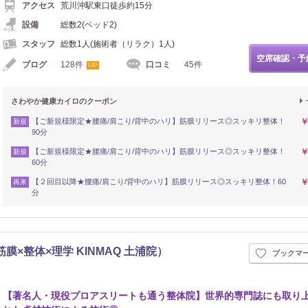
アクセス
荒川沖駅東口徒歩約15分
設備
総数2(ベッド2)
スタッフ
総数1人(施術者（リラク）1人)
空席確認・予
ブログ
128件
口コミ
45件
UP
さわやか健康カイロのクーポン
【ご新規様限定★腰痛/肩こり/背中のハリ】筋膜リリース◎スッキリ整体！
￥
新規
90分
【ご新規様限定★腰痛/肩こり/背中のハリ】筋膜リリース◎スッキリ整体！
￥
新規
60分
【２回目以降★腰痛/肩こり/背中のハリ】筋膜リリース◎スッキリ整体！60
￥
再来
分
筋膜×整体×理学 KINMAQ 土浦院）
ブックマ
【著名人・現役プロアスリートも通う整体院】世界的専門誌にも取り