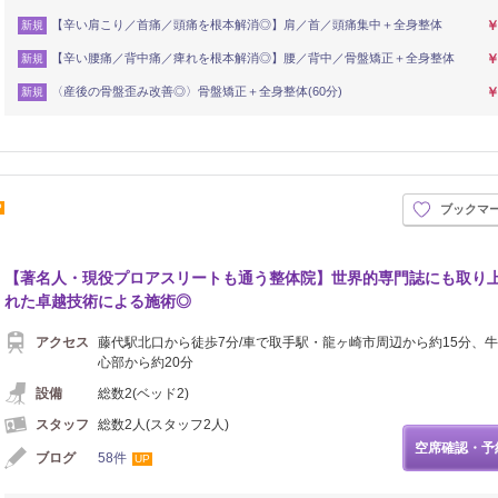
【辛い肩こり／首痛／頭痛を根本解消◎】肩／首／頭痛集中＋全身整体
￥
新規
【辛い腰痛／背中痛／痺れを根本解消◎】腰／背中／骨盤矯正＋全身整体
￥
新規
〈産後の骨盤歪み改善◎〉骨盤矯正＋全身整体(60分)
￥
新規
P
ブックマ
【著名人・現役プロアスリートも通う整体院】世界的専門誌にも取り
れた卓越技術による施術◎
アクセス
藤代駅北口から徒歩7分/車で取手駅・龍ヶ崎市周辺から約15分、
心部から約20分
設備
総数2(ベッド2)
スタッフ
総数2人(スタッフ2人)
空席確認・予
ブログ
58件
UP