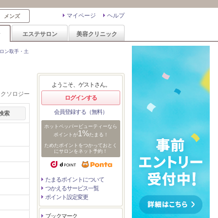
マイページ
ヘルプ
メンズ
ン
エステサロン
美容クリニック
ロン取手・土
ようこそ、ゲストさん。
レクソロジー
ログインする
会員登録する（無料）
ホットペッパービューティーなら
1%
ポイントが
たまる！
ためたポイントをつかっておとく
にサロンをネット予約！
たまるポイントについて
つかえるサービス一覧
ポイント設定変更
ブックマーク