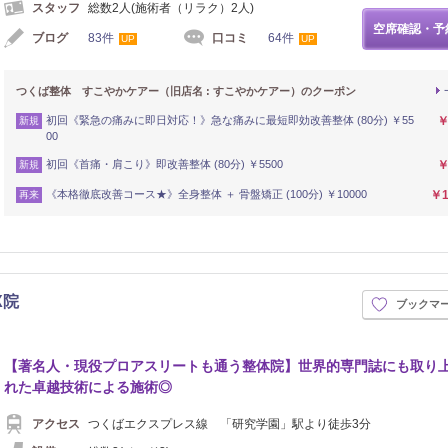
スタッフ
総数2人(施術者（リラク）2人)
空席確認・予
ブログ
83件
口コミ
64件
UP
UP
つくば整体 すこやかケアー（旧店名 : すこやかケアー）のクーポン
初回《緊急の痛みに即日対応！》急な痛みに最短即効改善整体 (80分) ￥55
￥
新規
00
初回《首痛・肩こり》即改善整体 (80分) ￥5500
￥
新規
《本格徹底改善コース★》全身整体 ＋ 骨盤矯正 (100分) ￥10000
￥1
再来
X院
ブックマ
【著名人・現役プロアスリートも通う整体院】世界的専門誌にも取り
れた卓越技術による施術◎
アクセス
つくばエクスプレス線 「研究学園」駅より徒歩3分