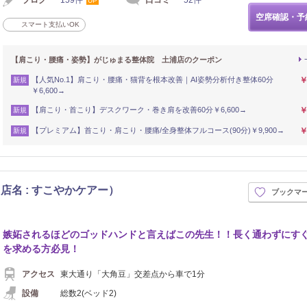
UP
空席確認・予
スマート支払いOK
【肩こり・腰痛・姿勢】がじゅまる整体院 土浦店のクーポン
【人気No.1】肩こり・腰痛・猫背を根本改善｜AI姿勢分析付き整体60分
￥
新規
￥6,600→
【肩こり・首こり】デスクワーク・巻き肩を改善60分￥6,600→
￥
新規
【プレミアム】首こり・肩こり・腰痛/全身整体フルコース(90分)￥9,900→
￥
新規
名 : すこやかケアー）
ブックマ
嫉妬されるほどのゴッドハンドと言えばこの先生！！長く通わずにす
を求める方必見！
アクセス
東大通り「大角豆」交差点から車で1分
設備
総数2(ベッド2)