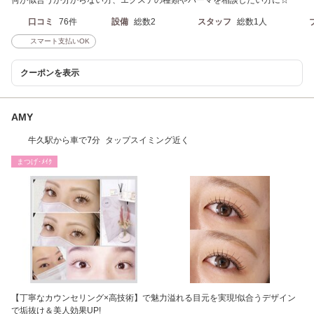
口コミ
76件
設備
総数2
スタッフ
総数1人
スマート支払いOK
クーポンを表示
AMY
牛久駅から車で7分 タップスイミング近く
まつげ･ﾒｲｸ
【丁寧なカウンセリング×高技術】で魅力溢れる目元を実現!似合うデザイン
で垢抜け＆美人効果UP!