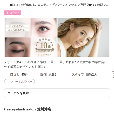
■口コミ総合No.1の大人気まつ毛パーマ＆マツエク専門店■つくば駅より
車で８分
まつげ･ﾒｲｸ
デザイン力&モチの良さに感動!!一重、二重、垂れ目etc.貴女の目の形に合わ
せて最適なデザインをお届け♪
口コミ
45件
設備
総数2
スタッフ
総数2人
スマート支払いOK
クーポンを表示
tree eyelash salon 荒川沖店