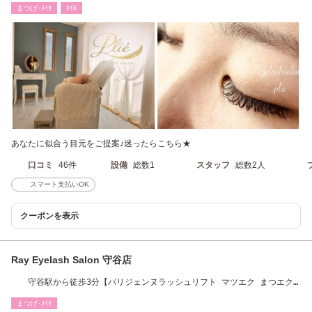
まつげ･ﾒｲｸ
ﾈｲﾙ
あなたに似合う目元をご提案♪迷ったらこちら★
口コミ
46件
設備
総数1
スタッフ
総数2人
スマート支払いOK
クーポンを表示
Ray Eyelash Salon 守谷店
守谷駅から徒歩3分【パリジェンヌラッシュリフト マツエク まつエク
まつ毛エクステ】
まつげ･ﾒｲｸ