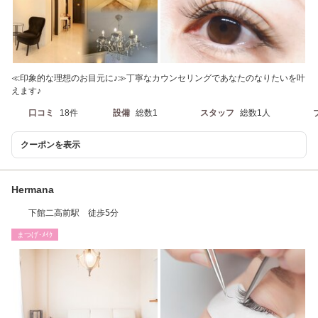
≪印象的な理想のお目元に♪≫丁寧なカウンセリングであなたのなりたいを叶
えます♪
口コミ
18件
設備
総数1
スタッフ
総数1人
クーポンを表示
Hermana
下館二高前駅 徒歩5分
まつげ･ﾒｲｸ