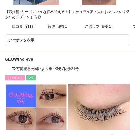
【高技術×リーズナブルな価格通える！】ナチュラル派の人におススメの本数
少なめデザインも有◎
口コミ
311件
設備
総数1
スタッフ
総数1人
クーポンを表示
GLOWing eye
TX万博記念公園駅より車で5分/徒歩21分
まつげ･ﾒｲｸ
ﾘﾗｸ