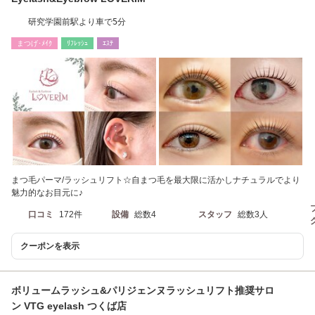
研究学園前駅より車で5分
まつげ･ﾒｲｸ
ﾘﾌﾚｯｼｭ
ｴｽﾃ
まつ毛パーマ/ラッシュリフト☆自まつ毛を最大限に活かしナチュラルでより
魅力的なお目元に♪
口コミ
172件
設備
総数4
スタッフ
総数3人
クーポンを表示
ボリュームラッシュ&パリジェンヌラッシュリフト推奨サロ
ン VTG eyelash つくば店