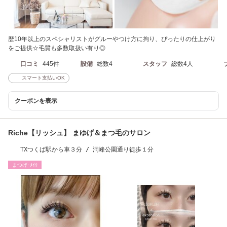
歴10年以上のスペシャリストがグルーやつけ方に拘り、ぴったりの仕上がり
をご提供☆毛質も多数取扱い有り◎
口コミ
445件
設備
総数4
スタッフ
総数4人
スマート支払いOK
クーポンを表示
Riche【リッシュ】 まゆげ＆まつ毛のサロン
TXつくば駅から車３分 / 洞峰公園通り徒歩１分
まつげ･ﾒｲｸ