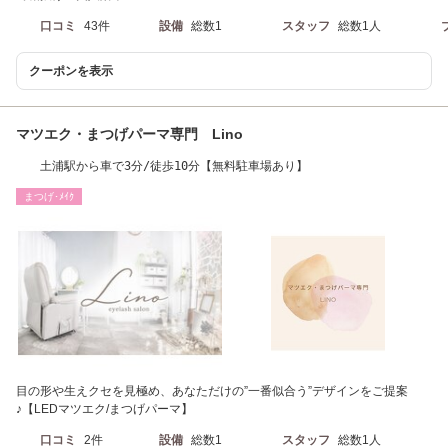
口コミ
43件
設備
総数1
スタッフ
総数1人
クーポンを表示
マツエク・まつげパーマ専門 Lino
土浦駅から車で3分/徒歩10分【無料駐車場あり】
まつげ･ﾒｲｸ
目の形や生えクセを見極め、あなただけの”一番似合う”デザインをご提案
♪【LEDマツエク/まつげパーマ】
口コミ
2件
設備
総数1
スタッフ
総数1人