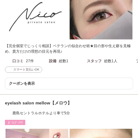
【完全個室でじっくり相談】ベテランの似合わせ術★目の形や生え癖を見極
め、貴方だけの理想の目元を再現♪
口コミ
27件
設備
総数1
スタッフ
総数1人
スマート支払いOK
クーポンを表示
eyelash salon mellow【メロウ】
鹿島セントラルホテルより車で5分
まつげ･ﾒｲｸ