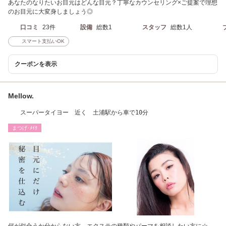
あなたのなりたいお目元はどんな目元？丁寧なカウンセリング×ご提案で理想
のお目元に大変身しましょう◎
口コミ
23件
設備
総数1
スタッフ
総数1人
スマート支払いOK
クーポンを表示
Mellow.
スーパータイヨー 近く 土浦駅から車で10分
まつげ･ﾒｲｸ
何が似合うか分からない方、エクステの種類やパーマを相談したい方に☆