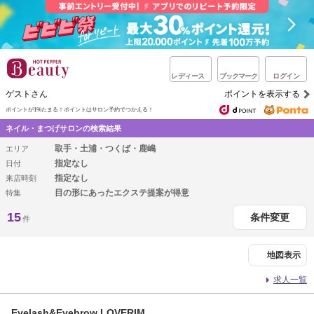
レディース
ブックマーク
ログイン
ゲストさん
ポイントを表示する
ポイントが1%たまる！
ポイントはサロン予約でつかえる！
ネイル・まつげサロンの検索結果
取手・土浦・つくば・鹿嶋
エリア
指定なし
日付
指定なし
来店時刻
目の形にあったエクステ提案が得意
特集
15
条件変更
件
地図表示
求人一覧
Eyelash&Eyebrow LOVERIM