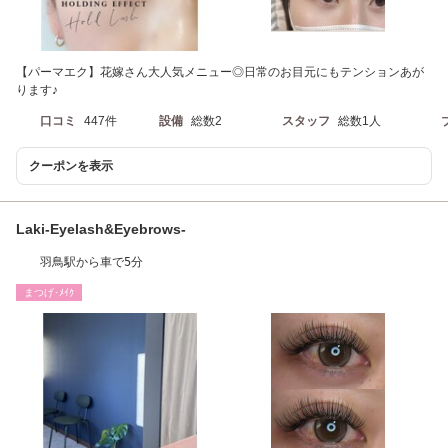
【パーマエク】花嫁さん大人気メニュー◎日常のお目元にもテンションあが
ります♪
口コミ
447件
設備
総数2
スタッフ
総数1人
クーポンを表示
Laki-Eyelash&Eyebrows-
羽鳥駅から車で5分
まつげ･ﾒｲｸ