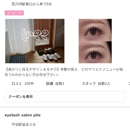
荒川沖駅東口から車で5分
まつげ･ﾒｲｸ
【差がつく目元デザイン＆モチ◎】本数や長さ、どのマツエクメニューが似
合うかわからない方お任せ下さい♪
口コミ
150件
設備
総数1
スタッフ
総数1人
クーポンを表示
eyelash salon plie
守谷駅徒歩２分