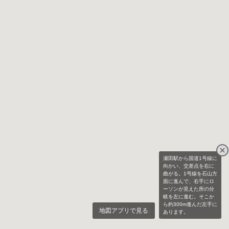
瀬田駅から国道1号線に
向かい、交差点を右に
曲がる。1号線を石山方
面に進んで、右手にロ
ーソンが見えた所の分
岐を左に進む。そこか
ら約300m進んだ左手に
地図アプリで見る
あります。