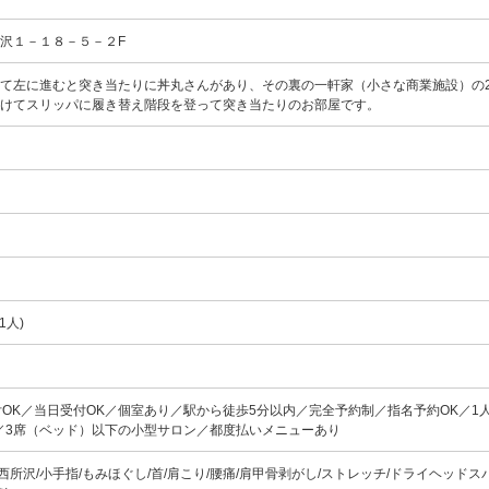
沢１－１８－５－２F
て左に進むと突き当たりに丼丸さんがあり、その裏の一軒家（小さな商業施設）の
開けてスリッパに履き替え階段を登って突き当たりのお部屋です。
1人)
付OK／当日受付OK／個室あり／駅から徒歩5分以内／完全予約制／指名予約OK／1
／3席（ベッド）以下の小型サロン／都度払いメニューあり
/西所沢/小手指/もみほぐし/首/肩こり/腰痛/肩甲骨剥がし/ストレッチ/ドライヘッドス