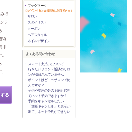
ブックマーク
ログインすると会員情報に保存できます
もみほ
サロン
ビンテ
スタイリスト
クーポン
あ
ヘアスタイル
施術
ネイルデザイン
肩甲
よくある問い合わせ
す。
ら
スマート支払いについて
行きたいサロン・近隣のサロ
す。
ンが掲載されていません
ポイントはどこのサロンで使
えますか？
子供や友達の分の予約も代理
約する
でネット予約できますか？
予約をキャンセルしたい
「無断キャンセル」と表示が
出て、ネット予約ができない