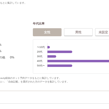
をもとに集計しています。
年代比率
女性
男性
未設定
%
〜10代
%
20代
30代
の他
0
%
40代
50代〜
Beauty経由のネット予約データをもとに集計しています。
ない」「自由記載」を選択された方のデータを集計しています。