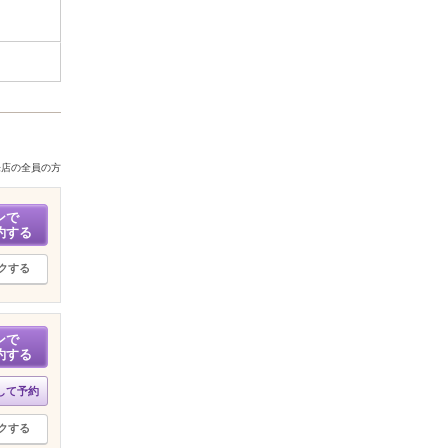
来店の全員の方
ンで
約する
クする
ンで
約する
して予約
クする