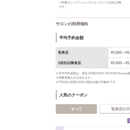
一軒家のシェアショップになっていて当店は2階
です。
サロンの利用傾向
平均予約金額
初来店
¥5,000～¥5
2回目以降来店
¥5,000～¥5
※平均予約金額は、直近1年間のHOT PEPPER Bea
※回数券購入分を含みます。
※予約合計金額が0円の場合は集計対象外です。
人気のクーポン
すべて
初来店の方