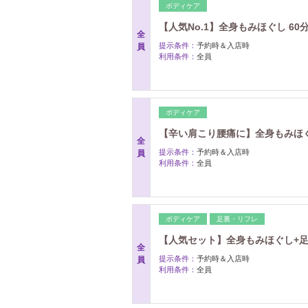
ボディケア
【人気No.1】全身もみほぐし 60
全
提示条件：
予約時＆入店時
員
利用条件：
全員
ボディケア
【辛い肩こり腰痛に】全身もみほぐ
全
提示条件：
予約時＆入店時
員
利用条件：
全員
ボディケア
足裏・リフレ
【人気セット】全身もみほぐし+足つ
全
提示条件：
予約時＆入店時
員
利用条件：
全員