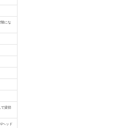
2階にな
人で貸切
パ/ヘッド