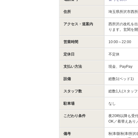
住所
埼玉県所沢市西所
アクセス・道案内
西所沢の改札を出
ります。玄関を
営業時間
10:00～22:00
定休日
不定休
支払い方法
現金、PayPay
設備
総数1(ベッド1)
スタッフ数
総数1人(スタッフ
駐車場
なし
こだわり条件
夜20時以降も受
OK／着替えあり
備考
秋津/新秋津/所沢