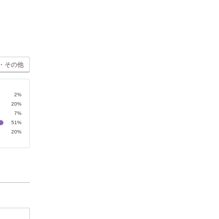
・その他
2%
20%
7%
51%
20%