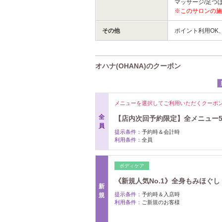
マッサージ/足つぼ
※このサロンの施
その他
ポイント利用OK
オハナ(OHANA)のクーポン
メニューを選択してご利用いただくクーポ
全
【店内次回予約限定】全メニュー50
員
提示条件：
予約時＆会計時
利用条件：
全員
ボディケア
《新規人気No.1》全身もみほぐし 6
新
提示条件：
予約時＆入店時
規
利用条件：
ご新規のお客様