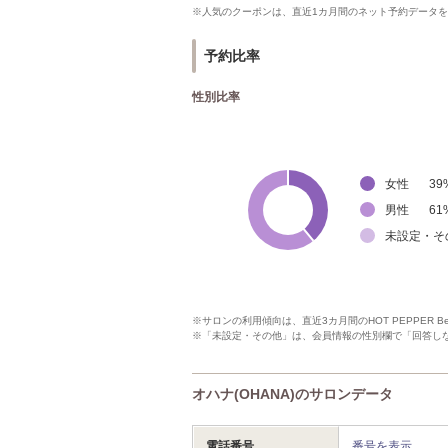
※人気のクーポンは、直近1カ月間のネット予約データ
予約比率
性別比率
女性
39
男性
61
未設定・そ
※サロンの利用傾向は、直近3カ月間のHOT PEPPER 
※「未設定・その他」は、会員情報の性別欄で「回答し
オハナ(OHANA)のサロンデータ
電話番号
番号を表示