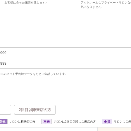
お客様に合った施術を致します♪
アットホームなプライベートサロンな
気になりません♪
,999
,999
uty経由のネット予約時データをもとに集計しています。
2回目以降来店の方
新規
サロンに初来店の方
再来
サロンに2回目以降にご来店の方
全員
サロンにご