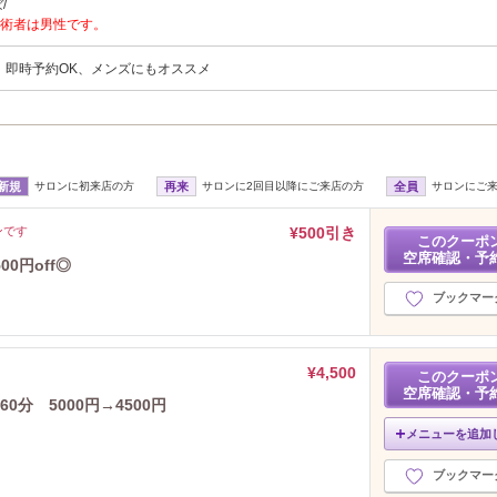
/
術者は男性です。
、即時予約OK、メンズにもオススメ
新規
サロンに初来店の方
再来
サロンに2回目以降にご来店の方
全員
サロンにご
ンです
¥500引き
このクーポ
空席確認・予
0円off◎
ブックマー
¥4,500
このクーポ
空席確認・予
0分 5000円→4500円
メニューを追加
ブックマー