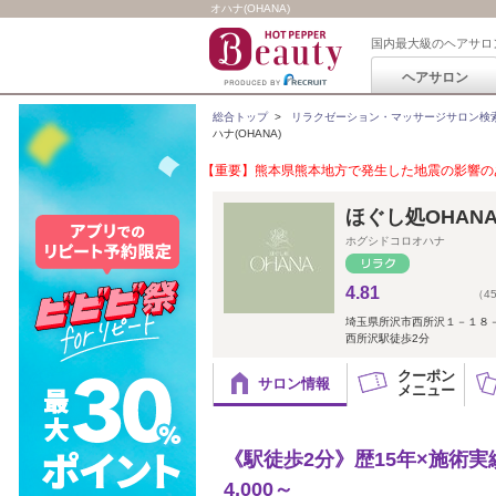
オハナ(OHANA)
国内最大級のヘアサロ
ヘアサロン
総合トップ
>
リラクゼーション・マッサージサロン検
ハナ(OHANA)
【重要】熊本県熊本地方で発生した地震の影響のあ
ほぐし処OHAN
ホグシドコロオハナ
4.81
（4
埼玉県所沢市西所沢１－１８
西所沢駅徒歩2分
クーポン
サロン情報
メニュー
《駅徒歩2分》歴15年×施術実
4,000～