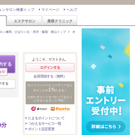
ョンサロン検索トップ
マイページ
ヘルプ
ン
エステサロン
美容クリニック
ロン練馬・ひばりヶ丘・所沢・飯能・狭山トップ
>
オ
ようこそ、ゲストさん。
約する
ログインする
あり
会員登録する（無料）
クする
ホットペッパービューティーなら
1%
ポイントが
たまる！
ためたポイントをつかっておとく
にサロンをネット予約！
たまるポイントについて
つかえるサービス一覧
0分
ポイント設定変更