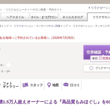
リラクゼーシ
ン ・リラク＆ビューティーサロン検索・予約サイト
ヘアスタイル
ネイル・まつげサロン
ネイルカタログ
リラクサロ
索トップ
>
リラクゼーション・マッサージサロン関東トップ
>
リラクゼーション・マッサージサ
る地域へご予約されているお客様へ（2026年7月28日）
A
空席確認・予
◯
空席
本日
5件）
ブックマー
－５－２F
フォト
スタッフ
地図
口コミ
ギャラリー
績1.5万人超えオーナーによる『高品質もみほぐし』を6