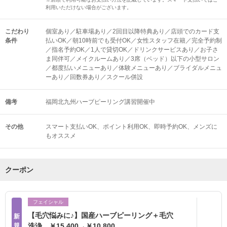
利用いただけない場合がございます。
こだわり
個室あり／駐車場あり／2回目以降特典あり／店頭でのカード支
条件
払いOK／朝10時前でも受付OK／女性スタッフ在籍／完全予約制
／指名予約OK／1人で貸切OK／ドリンクサービスあり／お子さ
ま同伴可／メイクルームあり／3席（ベッド）以下の小型サロン
／都度払いメニューあり／体験メニューあり／ブライダルメニュ
ーあり／回数券あり／スクール併設
備考
福岡北九州ハーブピーリング講習開催中
その他
スマート支払いOK
ポイント利用OK
即時予約OK
メンズに
もオススメ
クーポン
フェイシャル
【毛穴悩みに♪】国産ハーブピーリング＋毛穴
新
規
洗浄 ￥15,400→￥10,800