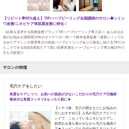
【リピート率95%超え】TIPハーブピーリング全国講師のサロン◆シミシ
ワ改善/ニキビケア等肌質改善に特化！
《結果を追求する医療提携ブランドTIPハーブピーリング導入店♪》あらゆるお
肌のお悩みを講師歴10年のオーナーが一対一で根本改善提案！最新シミシワた
るみケアマシンや業界希少の頭皮ハーブピーリングあり◎進化し続けるTIPだか
らこそできる頭皮&美肌ケアで高い効果実感を♪ハーブピーリング導入検討中の
方も大歓迎◎
サロンの特徴
毛穴ケアをしたい
角質をケアしつつ、お肌への負担が少ないこだわりの毛穴ケア◎施術
後余分な角質スッキリ&もっちり肌に★
【イチゴ鼻、毛穴の開きなどにお悩みの
方におすすめ◎】人気の毛穴ケアピーリ
ングで、こもっているニキビもケアし、
肌荒れを落ち着かせながら毛穴を徹底ケ
ア★スッピンでも自信が持てるツルスベ