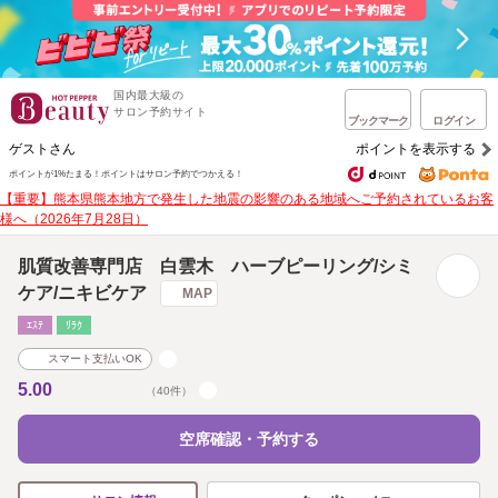
国内最大級の
サロン予約サイト
ブックマーク
ログイン
ゲストさん
ポイントを表示する
ポイントが1%たまる！
ポイントはサロン予約でつかえる！
【重要】熊本県熊本地方で発生した地震の影響のある地域へご予約されているお客
様へ（2026年7月28日）
肌質改善専門店 白雲木 ハーブピーリング/シミ
ケア/ニキビケア
MAP
ｴｽﾃ
ﾘﾗｸ
スマート支払いOK
5.00
（40件）
空席確認・予約する