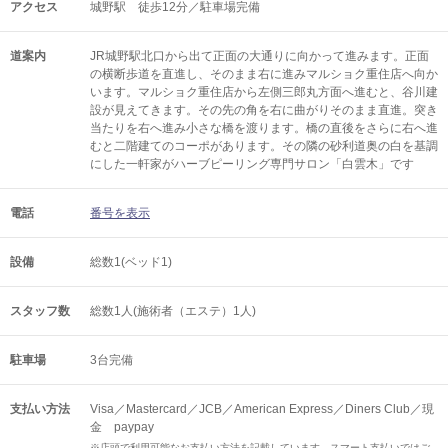
アクセス
城野駅 徒歩12分／駐車場完備
道案内
JR城野駅北口から出て正面の大通りに向かって進みます。正面
の横断歩道を直進し、そのまま右に進みマルショク重住店へ向か
います。マルショク重住店から左側三郎丸方面へ進むと、谷川建
設が見えてきます。その先の角を右に曲がりそのまま直進。突き
当たりを右へ進み小さな橋を渡ります。橋の直後をさらに右へ進
むと二階建てのコーポがあります。その隣の砂利道奥の白を基調
にした一軒家がハーブピーリング専門サロン「白雲木」です
電話
番号を表示
設備
総数1(ベッド1)
スタッフ数
総数1人(施術者（エステ）1人)
駐車場
3台完備
支払い方法
Visa／Mastercard／JCB／American Express／Diners Club／現
金 paypay
※店頭で利用可能なお支払い方法を記載しています。スマート支払いではご