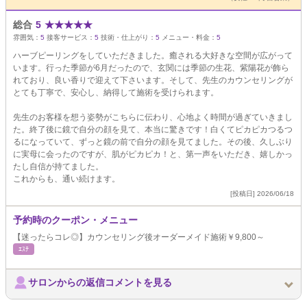
総合
5
★
★
★
★
★
雰囲気：
5
接客サービス：
5
技術・仕上がり：
5
メニュー・料金：
5
ハーブピーリングをしていただきました。癒される大好きな空間が広がって
います。行った季節が6月だったので、玄関には季節の生花、紫陽花が飾ら
れており、良い香りで迎えて下さいます。そして、先生のカウンセリングが
とても丁寧で、安心し、納得して施術を受けられます。
先生のお客様を想う姿勢がこちらに伝わり、心地よく時間が過ぎていきまし
た。終了後に鏡で自分の顔を見て、本当に驚きです！白くてピカピカつるつ
るになっていて、ずっと鏡の前で自分の顔を見てました。その後、久しぶり
に実母に会ったのですが、肌がピカピカ！と、第一声をいただき、嬉しかっ
たし自信が持てました。
これからも、通い続けます。
[投稿日] 2026/06/18
予約時のクーポン・メニュー
【迷ったらコレ◎】カウンセリング後オーダーメイド施術￥9,800～
ｴｽﾃ
サロンからの返信コメントを見る