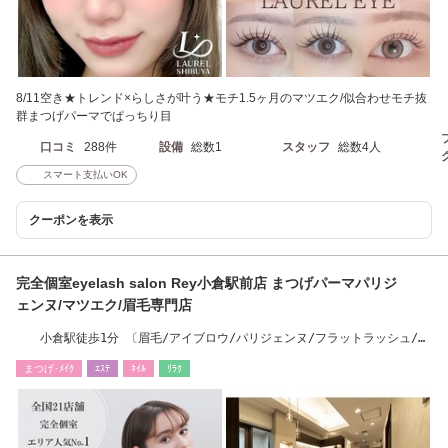
8/11空き★トレンド×らしさが叶う★モチ1.5ヶ月のマツエク/似合わせモチ抜
群まつげパーマでぱっちり目
口コミ
288件
設備
総数1
スタッフ
総数4人
スマート支払いOK
クーポンを表示
完全個室eyelash salon Rey小倉駅前店 まつげパーマパリジ
ェンヌ/マツエク/眉毛専門店
小倉駅徒歩1分 〔眉毛/アイブロウ/パリジェンヌ/フラットラッシュ/ハ
リウッドブロウ〕
まつげ･ﾒｲｸ
ｴｽﾃ
ﾈｲﾙ
ﾘﾗｸ