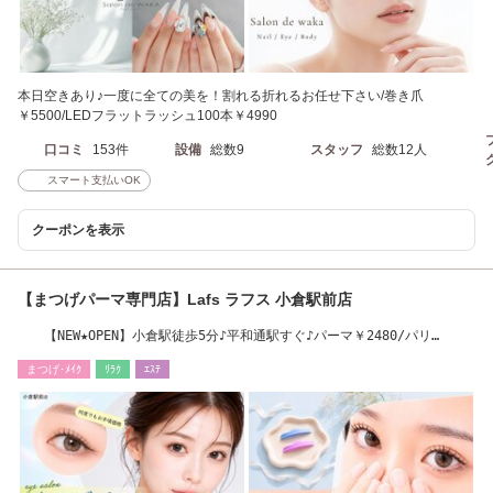
本日空きあり♪一度に全ての美を！割れる折れるお任せ下さい/巻き爪
￥5500/LEDフラットラッシュ100本￥4990
口コミ
153件
設備
総数9
スタッフ
総数12人
スマート支払いOK
クーポンを表示
【まつげパーマ専門店】Lafs ラフス 小倉駅前店
【NEW★OPEN】小倉駅徒歩5分♪平和通駅すぐ♪パーマ￥2480/パリ
￥3480/束感まつげ￥3790
まつげ･ﾒｲｸ
ﾘﾗｸ
ｴｽﾃ