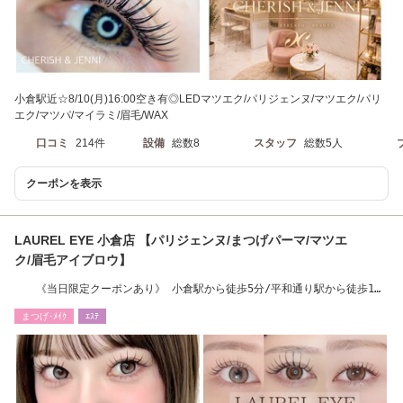
小倉駅近☆8/10(月)16:00空き有◎LEDマツエク/パリジェンヌ/マツエク/パリ
エク/マツパ/マイラミ/眉毛/WAX
口コミ
214件
設備
総数8
スタッフ
総数5人
クーポンを表示
LAUREL EYE 小倉店 【パリジェンヌ/まつげパーマ/マツエ
ク/眉毛アイブロウ】
《当日限定クーポンあり》 小倉駅から徒歩5分/平和通り駅から徒歩1
分
まつげ･ﾒｲｸ
ｴｽﾃ