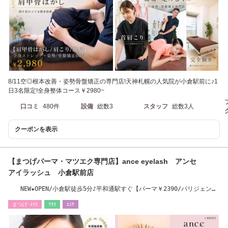
8/11空◎根本改善・姿勢骨盤矯正の専門店!天神札幌の人気院が小倉駅前に♪1
日3名限定!全身整体コース￥2980~
口コミ
480件
設備
総数3
スタッフ
総数3人
クーポンを表示
【まつげパーマ・マツエク専門店】ance eyelash アンセ
アイラッシュ 小倉駅前店
NEW★OPEN/小倉駅徒歩5分♪平和通駅すぐ【パーマ￥2390/パリジェンヌ
￥3380】LED導入店
まつげ･ﾒｲｸ
ﾘﾗｸ
ｴｽﾃ