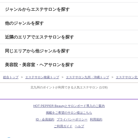
ジャンルからエステサロンを探す
他のジャンルを探す
近隣のエリアでエステサロンを探す
同じエリアから他ジャンルを探す
美容院・美容室・ヘアサロンを探す
総合トップ
エステサロン検索トップ
エステサロン九州・沖縄トップ
エステサロン北
北九州のポイントが利用できる人気エステサロン (1/28)
HOT PEPPER Beautyとサロンボード導入のご案内
掲載をご希望のサロン様はこちら
ID・会員規約
プライバシーポリシー
利用規約
ご利用ガイド
ヘルプ