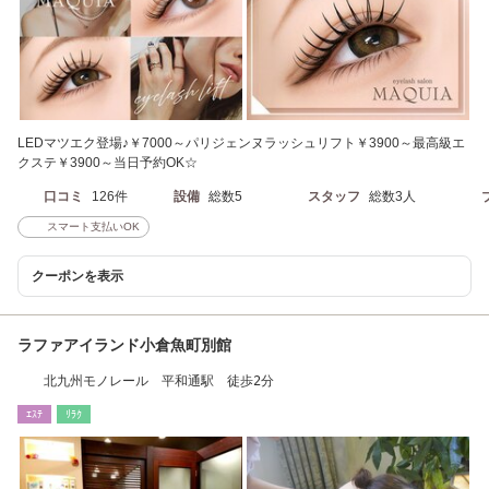
LEDマツエク登場♪￥7000～パリジェンヌラッシュリフト￥3900～最高級エ
クステ￥3900～当日予約OK☆
口コミ
126件
設備
総数5
スタッフ
総数3人
スマート支払いOK
クーポンを表示
ラファアイランド小倉魚町別館
北九州モノレール 平和通駅 徒歩2分
ｴｽﾃ
ﾘﾗｸ