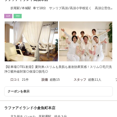
折尾駅/本城駅 車で10分 サンリブ高須/高須小学校近く 高須公営住
宅前バス停徒歩2分
ｴｽﾃ
ﾘﾗｸ
【駐車場◎TEL歓迎】夏到来♪スリムも美肌も速攻効果実感！スリム◎毛穴洗
浄◎紫外線対策◎保湿◎脱毛◎
口コミ
21件
設備
総数15
スタッフ
総数11人
クーポンを表示
ラファアイランド小倉魚町本店
北九州モノレール 平和通駅 徒歩３分