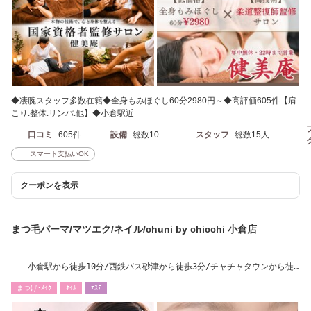
◆凄腕スタッフ多数在籍◆全身もみほぐし60分2980円～◆高評価605件【肩
こり.整体.リンパ.他】◆小倉駅近
口コミ
605件
設備
総数10
スタッフ
総数15人
スマート支払いOK
クーポンを表示
まつ毛パーマ/マツエク/ネイル/chuni by chicchi 小倉店
小倉駅から徒歩10分/西鉄バス砂津から徒歩3分/チャチャタウンから徒
歩3分
まつげ･ﾒｲｸ
ﾈｲﾙ
ｴｽﾃ