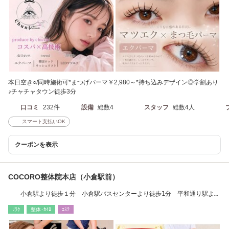
本日空き○/同時施術可*まつげパーマ￥2,980～*持ち込みデザイン◎学割あり
♪チャチャタウン徒歩3分
口コミ
232件
設備
総数4
スタッフ
総数4人
スマート支払いOK
クーポンを表示
COCORO整体院本店（小倉駅前）
小倉駅より徒歩１分 小倉駅バスセンターより徒歩1分 平和通り駅より
徒歩3分
ﾘﾗｸ
整体･ｶｲﾛ
ｴｽﾃ