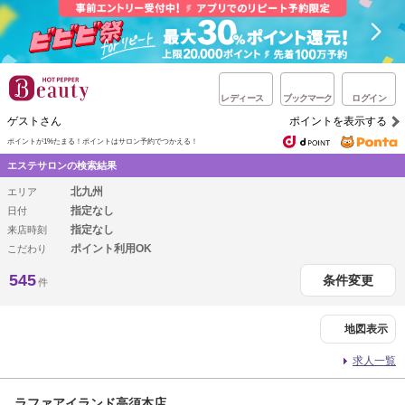
レディース
ブックマーク
ログイン
ゲストさん
ポイントを表示する
ポイントが1%たまる！
ポイントはサロン予約でつかえる！
エステサロンの検索結果
北九州
エリア
指定なし
日付
指定なし
来店時刻
ポイント利用OK
こだわり
545
条件変更
件
地図表示
求人一覧
ラファアイランド高須本店