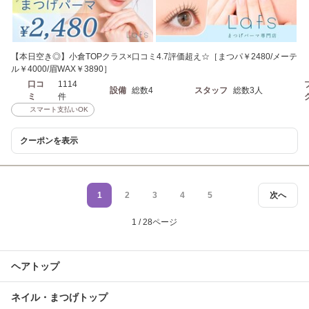
【本日空き◎】小倉TOPクラス×口コミ4.7評価超え☆［まつパ￥2480/メーテ
ル￥4000/眉WAX￥3890］
口コ
1114
設備
総数4
スタッフ
総数3人
ミ
件
スマート支払いOK
クーポンを表示
1
2
3
4
5
次へ
1 / 28ページ
ヘアトップ
ネイル・まつげトップ