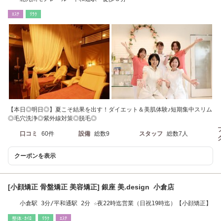
ｴｽﾃ
ﾘﾗｸ
【本日◎明日◎】夏こそ結果を出す！ダイエット＆美肌体験♪短期集中スリム
◎毛穴洗浄◎紫外線対策◎脱毛◎
口コミ
60件
設備
総数9
スタッフ
総数7人
クーポンを表示
[小顔矯正 骨盤矯正 美容矯正] 銀座 美.design 小倉店
小倉駅 3分/平和通駅 2分 ☆夜22時迄営業（日祝19時迄）【小顔矯正】
整体･ｶｲﾛ
ﾘﾗｸ
ｴｽﾃ