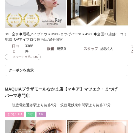
8/11空き◆眉毛アイブロウ￥3980/まつげパーマ￥4980◆全国21店舗/口コミ
地域TOPアイブロウ眉毛店/完全個室
口コ
3368
設備
総数5
スタッフ
総数6人
ミ
件
スマート支払いOK
クーポンを表示
MAQUIAプラザモールなかま店【マキア】マツエク・まつげ
パーマ専門店
筑豊電鉄通谷駅より徒歩5分 筑豊電鉄東中間駅より徒歩12分
まつげ･ﾒｲｸ
ﾘﾗｸ
ｴｽﾃ