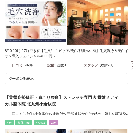
8/10 10時-17時空き有【毛穴/ニキビケア/美白/都度払い有】毛穴洗浄＆美白イ
オン導入フェイシャル4000円～
口コミ
46件
設備
総数8
スタッフ
総数9人
クーポンを表示
【骨盤姿勢矯正・肩こり腰痛】ストレッチ専門店 骨盤メディ
カル整体院 北九州小倉駅院
口コミ4.9点☆小倉駅から徒歩2分♪平和通駅から徒歩3分！嬉しい駅近整
体！当日予約OK
ﾘﾗｸ
整体･ｶｲﾛ
ﾘﾌﾚｯｼｭ
ｴｽﾃ