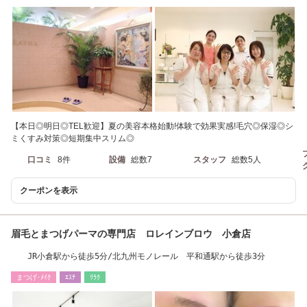
【本日◎明日◎TEL歓迎】夏の美容本格始動!体験で効果実感!毛穴◎保湿◎シ
ミくすみ対策◎短期集中スリム◎
口コミ
8件
設備
総数7
スタッフ
総数5人
クーポンを表示
眉毛とまつげパーマの専門店 ロレインブロウ 小倉店
JR小倉駅から徒歩5分/北九州モノレール 平和通駅から徒歩3分
まつげ･ﾒｲｸ
ｴｽﾃ
ﾘﾗｸ