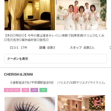
【本日◎明日◎】今年の夏は速攻キレイに♪体験で効果実感!スリム◎むくみ
◎毛穴洗浄◎紫外線対策◎脱毛◎
口コミ
17件
設備
総数3
スタッフ
総数2人
クーポンを表示
CHERISH＆JENNI
小倉駅徒歩7分/平和通駅徒歩5分 パリエク/LEDマツエク/マイラミ/マ
ツエク/ネイル/眉
まつげ･ﾒｲｸ
ﾈｲﾙ
ｴｽﾃ
ﾘﾗｸ