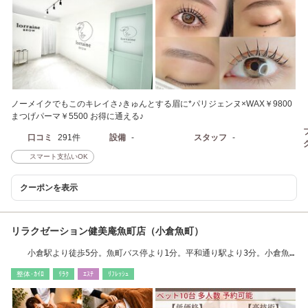
ノーメイクでもこのキレイさ♪きゅんとする眉に*パリジェンヌ×WAX￥9800
まつげパーマ￥5500 お得に通える♪
口コミ
291件
設備
-
スタッフ
-
スマート支払いOK
クーポンを表示
リラクゼーション健美庵魚町店（小倉魚町）
小倉駅より徒歩5分。魚町バス停より1分。平和通り駅より3分。小倉魚
町店/魚町銀天街
整体･ｶｲﾛ
ﾘﾗｸ
ｴｽﾃ
ﾘﾌﾚｯｼｭ