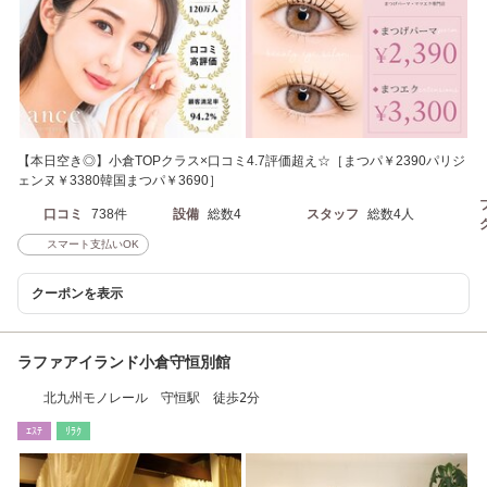
【本日空き◎】小倉TOPクラス×口コミ4.7評価超え☆［まつパ￥2390パリジ
ェンヌ￥3380韓国まつパ￥3690］
口コミ
738件
設備
総数4
スタッフ
総数4人
スマート支払いOK
クーポンを表示
ラファアイランド小倉守恒別館
北九州モノレール 守恒駅 徒歩2分
ｴｽﾃ
ﾘﾗｸ