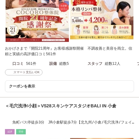
おかげさまで『開院21周年』お客様感謝祭開催 不調改善と美容を両立。信
頼と実績の高評価口コミ561件
口コミ
561件
設備
総数5
スタッフ
総数12人
スマート支払いOK
クーポンを表示
＜毛穴洗浄/小顔＞VS28スキンケアスタジオBALI IN 小倉
魚町バス停徒歩3分 JR小倉駅徒歩7分【北九州/小倉/毛穴洗浄/フェイ
シャル】
ｴｽﾃ
ﾘﾗｸ