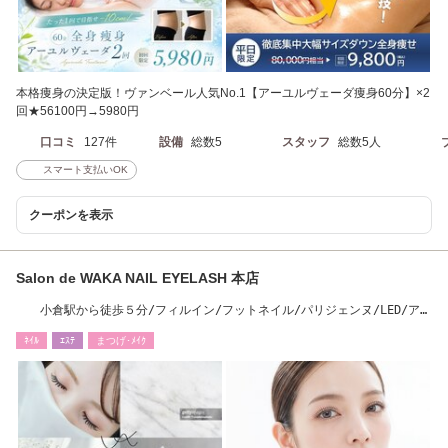
本格痩身の決定版！ヴァンベール人気No.1【アーユルヴェーダ痩身60分】×2
回★56100円→5980円
口コミ
127件
設備
総数5
スタッフ
総数5人
スマート支払いOK
クーポンを表示
Salon de WAKA NAIL EYELASH 本店
小倉駅から徒歩５分/フィルイン/フットネイル/パリジェンヌ/LED/アン
ドヘルシー
ﾈｲﾙ
ｴｽﾃ
まつげ･ﾒｲｸ