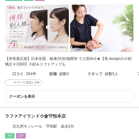
【井筒屋正面】日本全国、銀座/渋谷/福岡等 で人気No1★【美.designの小顔
矯正￥3300】小顔＆リフトアップも
口コミ
264件
設備
総数5
スタッフ
総数5人
スマート支払いOK
クーポンを表示
ラファアイランド小倉守恒本店
北九州モノレール 守恒駅 徒歩2分
ﾘﾗｸ
ｴｽﾃ