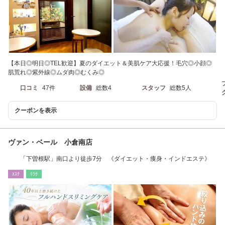
【本日◎明日◎TEL歓迎】夏のダイエット＆美肌ケア大応援！毛穴◎小顔◎
肌荒れ◎紫外線◎ムダ肉◎むくみ◎
口コミ
47件
設備
総数4
スタッフ
総数5人
クーポンを表示
ヴァン・ベール 小倉南店
「下曽根駅」南口より徒歩7分 《ダイエット・痩身・インドエステ》
ｴｽﾃ
ﾘﾗｸ