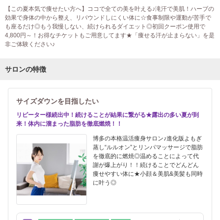
【この夏本気で痩せたい方へ】ココで全ての美を叶える♪滝汗で美肌！ハーブの
効果で身体の中から整え、リバウンドしにくい体に☆食事制限や運動が苦手で
も座るだけ◎もう我慢しない、続けられるダイエット◎初回クーポン使用で
4,800円～！お得なチケットもご用意してます★「痩せる汗が止まらない」を是
非ご体験ください♪
サロンの特徴
サイズダウンを目指したい
リピーター様続出中！続けることが結果に繋がる★露出の多い夏が到
来！体内に溜まった脂肪を徹底燃焼！！
博多の本格温活痩身サロン♪進化版よもぎ
蒸し“ルルオン”とリンパマッサージで脂肪
を徹底的に燃焼◎温めることによって代
謝が爆上がり！！続けることでどんどん
痩せやすい体に★小顔＆美肌&美髪も同時
に叶う◎