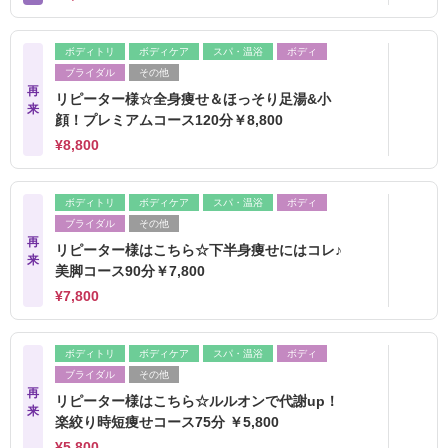
ボディトリ
ボディケア
スパ・温浴
ボディ
ブライダル
その他
再
リピーター様☆全身痩せ＆ほっそり足湯&小
来
顔！プレミアムコース120分￥8,800
¥8,800
ボディトリ
ボディケア
スパ・温浴
ボディ
ブライダル
その他
再
リピーター様はこちら☆下半身痩せにはコレ♪
来
美脚コース90分￥7,800
¥7,800
ボディトリ
ボディケア
スパ・温浴
ボディ
ブライダル
その他
再
リピーター様はこちら☆ルルオンで代謝up！
来
楽絞り時短痩せコース75分 ￥5,800
¥5,800