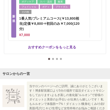
ボディケア
スパ・温浴
酸素
フェイシャル
ボディ
ブライダル
その他
新
1番人気!プレミアムコース(￥13,800相
規
当)定価￥8,800⇒初回のみ￥7,000(120
分)
¥7,000
おすすめクーポンをもっと見る
サロンからの一言
当サロンのページへのご訪問、誠にありがとうございま
す！博多駅筑紫口より5分の場所で温活ダイエットサロン
をしております♪よもぎ蒸しの進化版”ルルオン”で皆様の
ダイエットと美容のお手伝いが出来たら嬉しいです！ 私
もルルオンで体脂肪ー7%！ダイエット/痩身/むくみ/小顔/
美肌/毛穴/ニキビ/生理など女性特有のお悩みご相談くださ