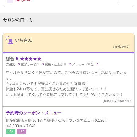
サロンの口コミ
サロンPick Up
いちさん
（女性/40代）
総合
5
★
★
★
★
★
雰囲気：
5
接客サービス：
5
技術・仕上がり：
5
メニュー・料金：
5
年々汗もかきにくく体が重いので、こちらのサロンにお世話になっていま
す。
今5回目くらいですが毎回すごい量の汗と爽快感！
体重も2キロ落ちて、更に痩せるために頑張って通います！！
いつも励ましてくれてやる気アップしてくれてありがとうございます！
[投稿日] 2026/04/17
予約時のクーポン・メニュー
博多駅東店人気No.1☆全身痩せなら！プレミアムコース120分
￥8,800⇒￥7,040
ﾘﾗｸ
ｴｽﾃ