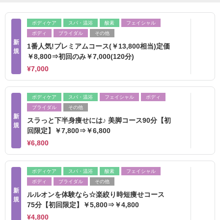
ボディケア
スパ・温浴
酸素
フェイシャル
ボディ
ブライダル
その他
新
1番人気!プレミアムコース(￥13,800相当)定価
規
￥8,800⇒初回のみ￥7,000(120分)
¥7,000
ボディケア
スパ・温浴
フェイシャル
ボディ
ブライダル
その他
新
スラっと下半身痩せには♪ 美脚コース90分【初
規
回限定】￥7,800⇒￥6,800
¥6,800
ボディケア
スパ・温浴
酸素
フェイシャル
ボディ
ブライダル
その他
新
ルルオンを体験なら☆楽絞り時短痩せコース
規
75分【初回限定】￥5,800⇒￥4,800
¥4,800