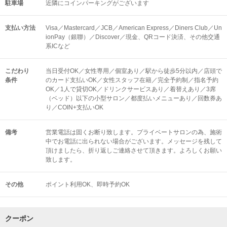
駐車場
近隣にコインパーキングがございます
支払い方法
Visa／Mastercard／JCB／American Express／Diners Club／Un
ionPay（銀聯）／Discover／現金、QRコード決済、その他交通
系ICなど
こだわり
当日受付OK／女性専用／個室あり／駅から徒歩5分以内／店頭で
条件
のカード支払いOK／女性スタッフ在籍／完全予約制／指名予約
OK／1人で貸切OK／ドリンクサービスあり／着替えあり／3席
（ベッド）以下の小型サロン／都度払いメニューあり／回数券あ
り／COIN+支払いOK
備考
営業電話は固くお断り致します。プライベートサロンの為、施術
中でお電話に出られない場合がございます。メッセージを残して
頂けましたら、折り返しご連絡させて頂きます。よろしくお願い
致します。
その他
ポイント利用OK
即時予約OK
クーポン