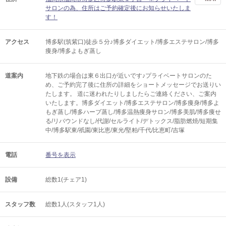
サロンの為、住所はご予約確定後にお知らせいたしま
す！
アクセス
博多駅(筑紫口)徒歩５分♪博多ダイエット/博多エステサロン/博多
痩身/博多よもぎ蒸し
道案内
地下鉄の場合は東６出口が近いです♪プライベートサロンのた
め、ご予約完了後に住所の詳細をショートメッセージでお送りい
たします。 道に迷われたりしましたらご連絡ください、ご案内
いたします。博多ダイエット/博多エステサロン/博多痩身/博多よ
もぎ蒸し/博多ハーブ蒸し/博多温熱痩身サロン/博多美肌/博多痩せ
る/リバウンドなし/代謝/セルライト/デトックス/脂肪燃焼/短期集
中/博多駅東/祇園/東比恵/東光/堅粕/千代/比恵町/吉塚
電話
番号を表示
設備
総数1(チェア1)
スタッフ数
総数1人(スタッフ1人)