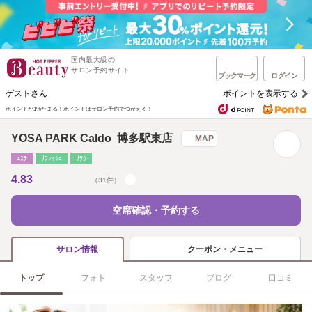
国内最大級の
サロン予約サイト
ブックマーク
ログイン
ゲストさん
ポイントを表示する
ポイントが1%たまる！
ポイントはサロン予約でつかえる！
YOSA PARK Caldo 博多駅東店
MAP
ｴｽﾃ
ﾘﾌﾚｯｼｭ
ﾘﾗｸ
4.83
（31件）
空席確認・予約する
クーポン・メニュー
サロン情報
トップ
フォト
スタッフ
ブログ
口コミ