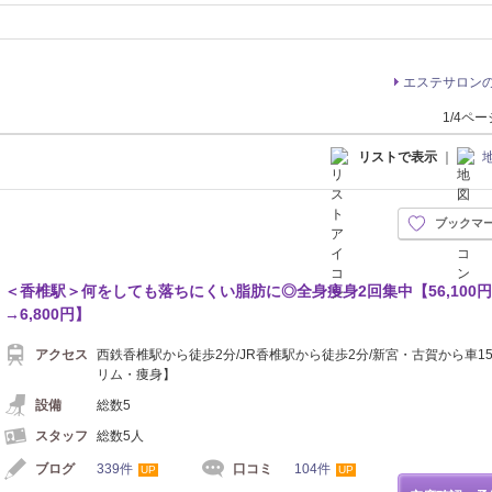
エステサロン
1/4ペ
リストで表示
｜
ブックマ
＜香椎駅＞何をしても落ちにくい脂肪に◎全身痩身2回集中【56,100円
→6,800円】
アクセス
西鉄香椎駅から徒歩2分/JR香椎駅から徒歩2分/新宮・古賀から車1
リム・痩身】
設備
総数5
スタッフ
総数5人
ブログ
339件
口コミ
104件
UP
UP