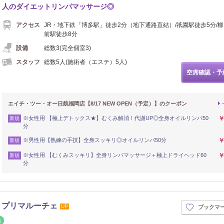
人のダイエットリンパマッサージ◎
アクセス
JR・地下鉄「博多駅」徒歩2分（地下通路直結）/祇園駅徒歩5分/
前駅徒歩8分
設備
総数3(完全個室3)
スタッフ
総数5人(施術者（エステ）5人)
空席確認・予
エイチ・ツー・オー日航福岡店【8/17 NEW OPEN（予定）】のクーポン
※女性用 【極上デトックス★】むくみ解消！代謝UP◎全身オイルリンパ50
￥
新規
分
※男性用【熟練の手技】全身スッキリ◎オイルリンパ50分
￥
新規
※女性用 【むくみスッキリ】全身リンパマッサージ＋極上ドライヘッド60
￥
新規
分
】プリマルーチェ
UP
ブックマ
イロ
リフレッシュ