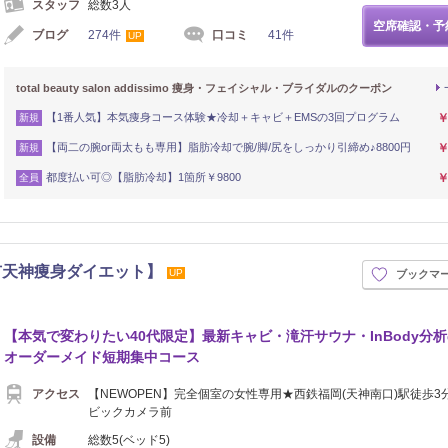
スタッフ
総数3人
空席確認・予
ブログ
274件
口コミ
41件
UP
total beauty salon addissimo 痩身・フェイシャル・ブライダルのクーポン
【1番人気】本気痩身コース体験★冷却＋キャビ＋EMSの3回プログラム
￥
新規
【両二の腕or両太もも専用】脂肪冷却で腕/脚/尻をしっかり引締め♪8800円
￥
新規
都度払い可◎【脂肪冷却】1箇所￥9800
￥
全員
【福岡市天神痩身ダイエット】
UP
ブックマ
【本気で変わりたい40代限定】最新キャビ・滝汗サウナ・InBody分
オーダーメイド短期集中コース
アクセス
【NEWOPEN】完全個室の女性専用★西鉄福岡(天神南口)駅徒歩3
ビックカメラ前
設備
総数5(ベッド5)