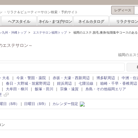
レディース
ン ・リラク＆ビューティーサロン検索・予約サイト
ヘアスタイル
ネイル・まつげサロン
ネイルカタログ
リラクサロ
ン九州・沖縄トップ
>
エステサロン福岡トップ
>
福岡のエステ,脱毛,痩身/短期集中コースのあ
のエステサロン～
福岡のエステ
・大名
｜
今泉・警固・薬院
｜
赤坂・大濠・西新周辺
｜
博多駅周辺
｜
中洲・住
｜
春日・大野城・筑紫野周辺
｜
姪浜周辺
｜
七隈沿線
｜
箱崎・千早・香椎周辺
｜
大牟田・柳川
｜
飯塚・田川
｜
宗像・遠賀
｜
糸島・その他福岡エリア
更
曜日（8/8）
｜
日曜日（8/9）
｜
カレンダー指定
ロン