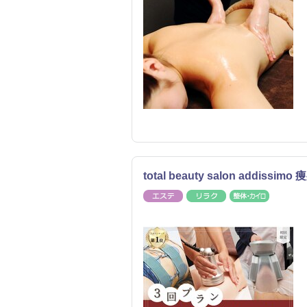
total beauty salon add
エステ
リラク
整体・カ