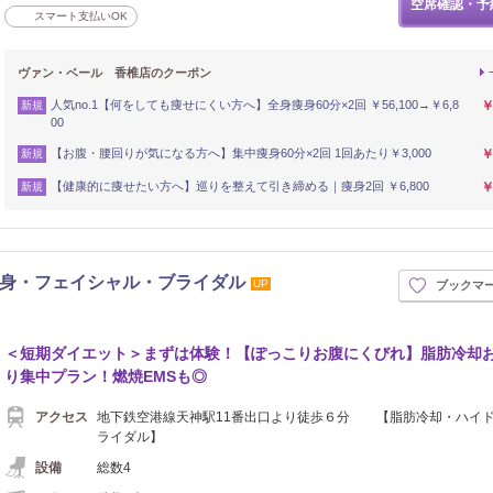
空席確認・予
スマート支払いOK
ヴァン・ベール 香椎店のクーポン
人気no.1【何をしても痩せにくい方へ】全身痩身60分×2回 ￥56,100→￥6,8
￥
新規
00
【お腹・腰回りが気になる方へ】集中痩身60分×2回 1回あたり￥3,000
￥
新規
【健康的に痩せたい方へ】巡りを整えて引き締める｜痩身2回 ￥6,800
￥
新規
issimo 痩身・フェイシャル・ブライダル
UP
ブックマ
イロ
＜短期ダイエット＞まずは体験！【ぽっこりお腹にくびれ】脂肪冷却
り集中プラン！燃焼EMSも◎
アクセス
地下鉄空港線天神駅11番出口より徒歩６分 【脂肪冷却・ハイ
ライダル】
設備
総数4