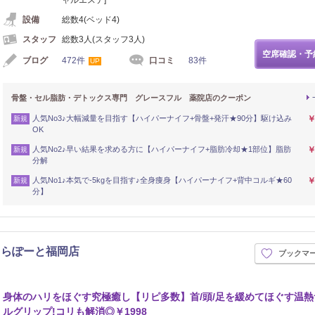
設備
総数4(ベッド4)
スタッフ
総数3人(スタッフ3人)
空席確認・予
ブログ
472件
口コミ
83件
UP
骨盤・セル脂肪・デトックス専門 グレースフル 薬院店のクーポン
人気No3♪大幅減量を目指す【ハイパーナイフ+骨盤+発汗★90分】駆け込み
￥
新規
OK
人気No2♪早い結果を求める方に【ハイパーナイフ+脂肪冷却★1部位】脂肪
￥
新規
分解
人気No1♪本気で-5kgを目指す♪全身痩身【ハイパーナイフ+背中コルギ★60
￥
新規
分】
ららぽーと福岡店
ブックマ
身体のハリをほぐす究極癒し【リピ多数】首/頭/足を緩めてほぐす温熱
ルグリップ!コリも解消◎￥1998