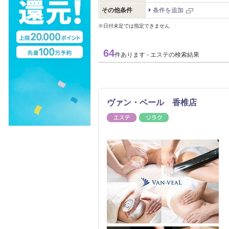
その他条件
条件を追加
※日付未定では指定できません
64
件あります - エステの検索結果
ヴァン・ベール 香椎店
エステ
リラク