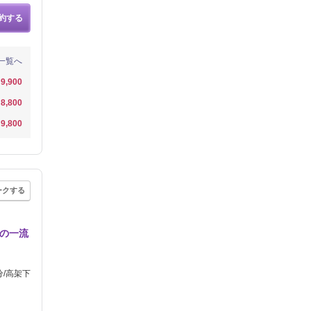
約する
一覧へ
9,900
8,800
9,800
ークする
析の一流
分/高架下