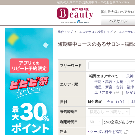
福岡の人気エステ/短期集中コースのあるサロン (1/4)
国内最大級のヘアサロ
ヘアサロン
総合トップ
>
エステサロン検索トップ
>
エステサロ
短期集中コースのあるサロン
～福岡
フリーワード
福岡エリアすべて
｜
天神
｜
平尾・高宮・大橋・井尻
エリア・駅
｜
糟屋・新宮・古賀・福津
｜
エリア変更
｜
駅変
日付未定
｜
今日（8/7）
｜
土
日付
来店時刻
指定なし
〜
指定なし
利用時間
分の空席があるサ
料金
クーポン料金を指定