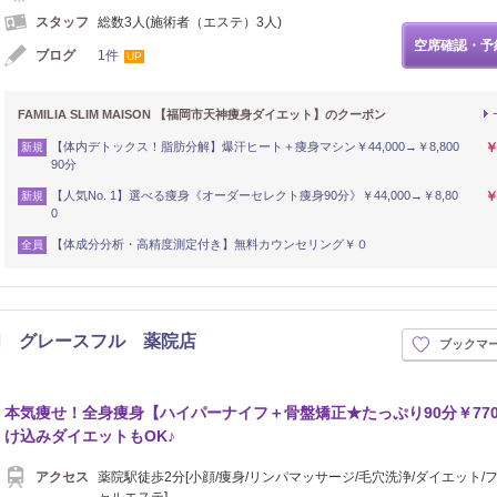
スタッフ
総数3人(施術者（エステ）3人)
空席確認・予
ブログ
1件
UP
FAMILIA SLIM MAISON 【福岡市天神痩身ダイエット】のクーポン
【体内デトックス！脂肪分解】爆汗ヒート＋痩身マシン￥44,000→￥8,800
￥
新規
90分
【人気No. 1】選べる痩身《オーダーセレクト痩身90分》￥44,000→￥8,80
￥
新規
0
【体成分分析・高精度測定付き】無料カウンセリング￥０
全員
門 グレースフル 薬院店
ブックマ
イロ
本気痩せ！全身痩身【ハイパーナイフ＋骨盤矯正★たっぷり90分￥770
け込みダイエットもOK♪
アクセス
薬院駅徒歩2分[小顔/痩身/リンパマッサージ/毛穴洗浄/ダイエット/
ャルエステ]