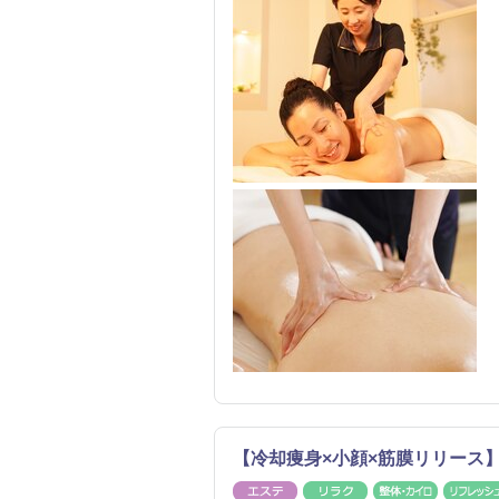
【冷却痩身×小顔×筋膜リリース
エステ
リラク
整体・カ