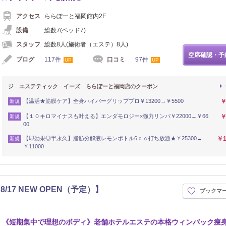
アクセス
ららぽーと福岡館内2F
設備
総数7(ベッド7)
スタッフ
総数8人(施術者（エステ）8人)
空席確認・予
ブログ
117件
口コミ
97件
UP
UP
ジ エステティック イーズ ららぽーと福岡店のクーポン
【温活★筋膜ケア】全身ハイパーグリッププロ￥13200→￥5500
￥
新規
【１０キロマイナスも叶える】エンダモロジー×強力リンパ￥22000→￥66
￥
新規
00
【即効果◎半永久】脂肪分解液レモンボトル6ｃｃ打ち放題★￥25300→
￥1
新規
￥11000
17 NEW OPEN（予定）】
ブックマ
《短期集中で理想のボディ》老舗ホテルエステの本格ウィンバック痩