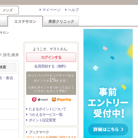
マイページ
ヘルプ
メンズ
ン
エステサロン
美容クリニック
るサロン
ようこそ、ゲストさん。
,脱毛,痩身
ログインする
会員登録する（無料）
ホットペッパービューティーなら
吉・春吉
1%
ポイントが
たまる！
ためたポイントをつかっておとく
にサロンをネット予約！
たまるポイントについて
つかえるサービス一覧
ポイント設定変更
ブックマーク
ログインすると会員情報に保存できます