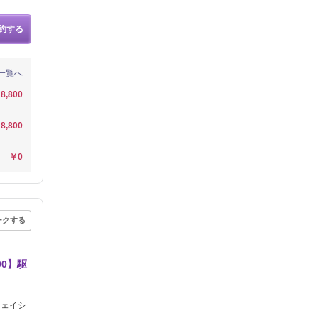
約する
一覧へ
8,800
8,800
￥0
ークする
0】駆
フェイシ