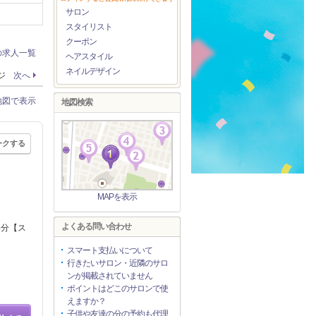
サロン
スタイリスト
クーポン
の求人一覧
ヘアスタイル
ネイルデザイン
ージ
次へ
地図で表示
地図検索
ークする
MAPを表示
よくある問い合わせ
5分【ス
スマート支払いについて
行きたいサロン・近隣のサロ
ンが掲載されていません
ポイントはどこのサロンで使
えますか？
子供や友達の分の予約も代理