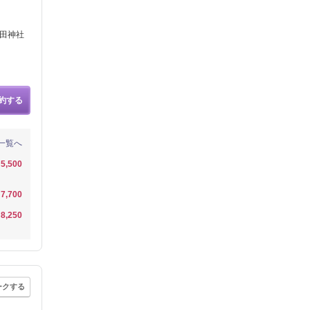
櫛田神社
約する
一覧へ
5,500
7,700
8,250
ークする