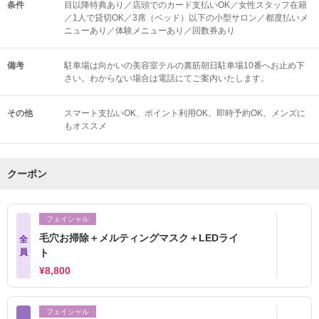
条件
目以降特典あり／店頭でのカード支払いOK／女性スタッフ在籍
／1人で貸切OK／3席（ベッド）以下の小型サロン／都度払いメ
ニューあり／体験メニューあり／回数券あり
備考
駐車場は向かいの美容室テルの裏筋朝日駐車場10番へお止め下
さい。わからない場合は電話にてご案内いたします。
その他
スマート支払いOK
ポイント利用OK
即時予約OK
メンズに
もオススメ
クーポン
フェイシャル
毛穴お掃除＋メルティングマスク＋LEDライ
全
員
ト
¥8,800
フェイシャル