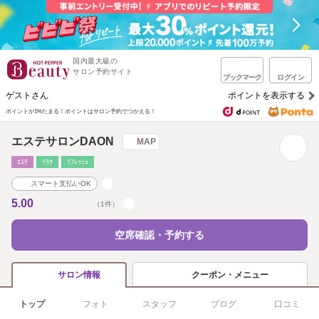
国内最大級の
サロン予約サイト
ブックマーク
ログイン
ゲストさん
ポイントを表示する
ポイントが1%たまる！
ポイントはサロン予約でつかえる！
エステサロンDAON
MAP
ｴｽﾃ
ﾘﾗｸ
ﾘﾌﾚｯｼｭ
スマート支払いOK
5.00
（1件）
空席確認・予約する
クーポン・メニュー
サロン情報
トップ
フォト
スタッフ
ブログ
口コミ