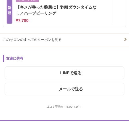
【キメが整った艶肌に】剥離ダウンタイムな
新
規
し／ハーブピーリング
¥7,700
このサロンのすべてのクーポンを見る
友達に共有
LINEで送る
メールで送る
口コミ平均点：
5.00
（1件）