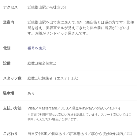
アクセス
近鉄郡山駅から徒歩3分
道案内
近鉄郡山駅を出て左に進んで頂き（商店街とは逆の方です）郵便
局を越え、美容室テルが見えてきたら斜め前に当店がございま
す。お隣がサンドイッチ屋さんです。
電話
番号を表示
設備
総数1(完全個室1)
スタッフ数
総数1人(施術者（エステ）1人)
駐車場
あり
支払い方法
Visa／Mastercard／JCB／現金/PayPay／d払い／auペイ
※店頭で利用可能なお支払い方法を記載しています。スマート支払いではご
利用いただけない場合がございます。
こだわり
当日受付OK／個室あり／駐車場あり／駅から徒歩5分以内／2回