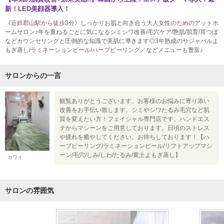
新！LED美顔器導入！
《近鉄郡山駅から徒歩3分》しっかりお肌と向き合う大人女性のためのアットホ
ームサロン♪年を重ねるごとに気になるシミシワ改善/毛穴ケア/艶肌/肌育/耳つぼ
などカウンセリングと圧倒的な知識で美肌に導きます◎3年熟成のサジャバルよ
もぎ蒸し/ラミネーションピール/ハーブピーリング／などメニューも豊富♪
サロンからの一言
観覧ありがとうございます。お客様のお悩みに寄り添い
改善をお手伝い致します。シミやシワたるみ毛穴など肌
質を変えたい方！フェイシャル専門店です。ハンドエス
テからマシーンをご用意しております。日頃のストレス
や疲れを癒やしてください。お待ちしております！【ハ
ーブピーリング/ラミネーションピール/リフトアップマシ
ーン/毛穴/しみ/しわ/たるみ/黄土よもぎ蒸し】
カワイ
サロンの雰囲気