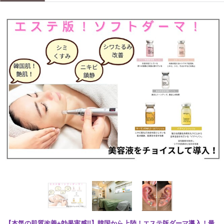
【本気の肌質改善+効果実感!!】韓国から上陸！エステ版ダーマ導入！最