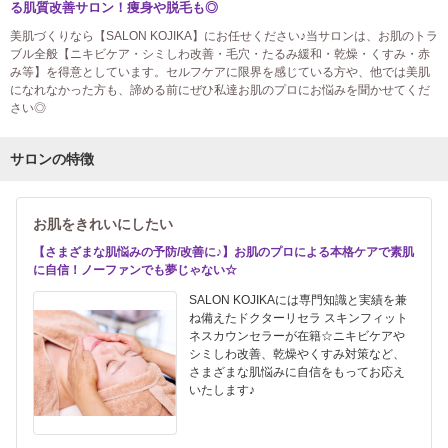
る肌質改善サロン！痩身や脱毛も◎
美肌づくりなら【SALON KOJIKA】にお任せください♪当サロンは、お肌のトラ
ブル全般【ニキビケア・シミしわ改善・毛穴・たるみ緩和・乾燥・くすみ・赤
み等】を得意としています。セルフケアに限界を感じている方や、他では美肌
になれなかった方も、諦める前にぜひ私達お肌のプロにお悩みを聞かせてくだ
さい◎
サロンの特徴
お肌をきれいにしたい
【さまざまな肌悩みの予防/改善に♪】お肌のプロによる本格ケアで素肌
に自信！ノーファンでも夢じゃない☆
SALON KOJIKAには専門知識と実績を兼
ね備えたドクターリセラ スキンフィット
ネスカウンセラーが在籍☆ニキビケアや
シミしわ改善、乾燥やくすみ対策など、
さまざまな肌悩みに自信をもってお応え
いたします♪