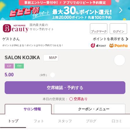
国内最大級の
サロン予約サイト
ブックマーク
ログイン
ゲストさん
ポイントを表示する
ポイントが1%たまる！
ポイントはサロン予約でつかえる！
SALON KOJIKA
MAP
ｴｽﾃ
ﾘﾗｸ
5.00
（9件）
空席確認・予約する
空席あり
本日の空席状況：
◯
クーポン・メニュー
サロン情報
トップ
フォト
スタッフ
ブログ
口コミ