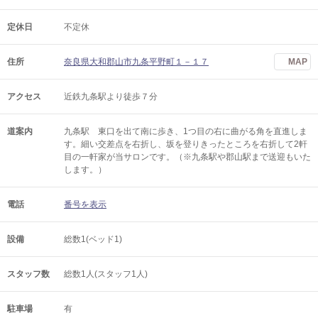
定休日
不定休
住所
奈良県大和郡山市九条平野町１－１７
MAP
アクセス
近鉄九条駅より徒歩７分
道案内
九条駅 東口を出て南に歩き、1つ目の右に曲がる角を直進しま
す。細い交差点を右折し、坂を登りきったところを右折して2軒
目の一軒家が当サロンです。（※九条駅や郡山駅まで送迎もいた
します。）
電話
番号を表示
設備
総数1(ベッド1)
スタッフ数
総数1人(スタッフ1人)
駐車場
有