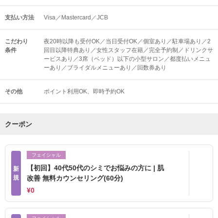
支払い方法
Visa／Mastercard／JCB
こだわり
夜20時以降も受付OK／当日受付OK／個室あり／駐車場あり／2
条件
回目以降特典あり／女性スタッフ在籍／完全予約制／ドリンクサ
ービスあり／3席（ベッド）以下の小型サロン／都度払いメニュ
ーあり／ブライダルメニューあり／回数券あり
その他
ポイント利用OK
即時予約OK
クーポン
フェイシャル
【初回】40代50代のシミでお悩みの方に | 肌
新
規
改善 無料カウンセリング(60分)
¥0