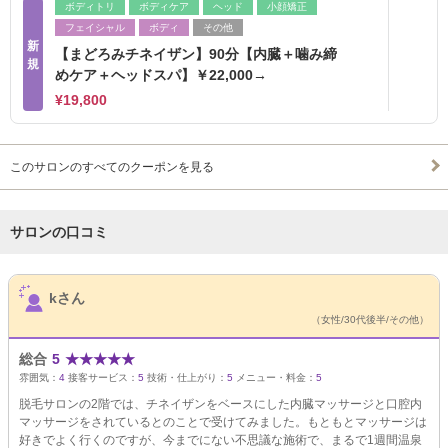
ボディトリ
ボディケア
ヘッド
小顔矯正
フェイシャル
ボディ
その他
新
【まどろみチネイザン】90分【内臓＋噛み締
規
めケア＋ヘッドスパ】￥22,000→
¥19,800
このサロンのすべてのクーポンを見る
サロンの口コミ
サロンPick Up
kさん
（女性/30代後半/その他）
総合
5
★
★
★
★
★
雰囲気：
4
接客サービス：
5
技術・仕上がり：
5
メニュー・料金：
5
脱毛サロンの2階では、チネイザンをベースにした内臓マッサージと口腔内
マッサージをされているとのことで受けてみました。もともとマッサージは
好きでよく行くのですが、今までにない不思議な施術で、まるで1週間温泉