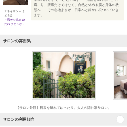
肩こり、腰痛だけではなく、自然と休める脳と身体の状
態へ――その心地よさが、日常へと静かに根づいていき
チネイザン ∞ ま
ます。
どろみ
～思考を鎮め ゆ
だね まどろむ～
サロンの雰囲気
【サロン外観】日常を離れてゆったり。大人の隠れ家サロン。
サロンの利用傾向