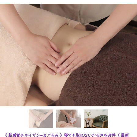
《 新感覚チネイザン∞まどろみ 》寝ても取れないだるさを改善《 最新