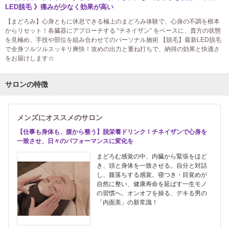
LED脱毛 》痛みが少なく効果が高い
【まどろみ】心身ともに休息できる極上のまどろみ体験で、心身の不調を根本
からリセット！各臓器にアプローチする “チネイザン” をベースに、貴方の状態
を見極め、手技や部位を組み合わせてのパーソナル施術 【脱毛】最新LED脱毛
で全身ツルツルスッキリ爽快！攻めの出力と重ね打ちで、納得の効果と快適さ
をお届けします☆
サロンの特徴
メンズにオススメのサロン
【仕事も身体も、腹から整う】脱栄養ドリンク！チネイザンで心身を
一致させ、日々のパフォーマンスに変化を
まどろむ感覚の中、内臓から緊張をほど
き、頭と身体を一致させる。自分と対話
し、腹落ちする感覚。寝つき・目覚めが
自然に整い、健康寿命を延ばす一生モノ
の習慣へ。オンオフを操る、デキる男の
「内面美」の新常識！