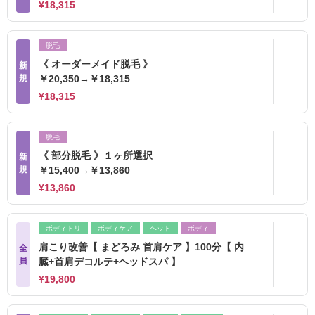
¥18,315
脱毛
《 オーダーメイド脱毛 》
新
規
￥20,350→￥18,315
¥18,315
脱毛
《 部分脱毛 》１ヶ所選択
新
規
￥15,400→￥13,860
¥13,860
ボディトリ
ボディケア
ヘッド
ボディ
肩こり改善【 まどろみ 首肩ケア 】100分【 内
全
員
臓+首肩デコルテ+ヘッドスパ 】
¥19,800