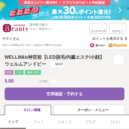
国内最大級の
サロン予約サイト
ブックマーク
ログイン
ゲストさん
ポイントを表示する
ポイントが1%たまる！
ポイントはサロン予約でつかえる！
WELLM&b神宮前【LED脱毛/内臓エステ/小顔】
ウェルムアンドビー
MAP
ｴｽﾃ
ﾘﾗｸ
整体･ｶｲﾛ
5.00
（17件）
空席確認・予約する
クーポン・メニュー
サロン情報
トップ
フォト
スタッフ
ブログ
口コミ