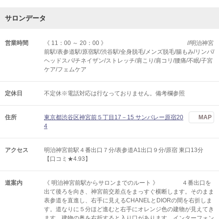
サロンデータ
営業時間
《 11：00 ～ 20：00 》 //明治神宮
前駅/表参道駅/原宿駅/渋谷駅/全身脱毛/メンズ脱毛/腸もみ/リンパ/
ヘッドスパ/チネイザン/ストレッチ/肩こり/肩コリ/腰痛/不眠/子宮
ケア/フェムケア
定休日
不定休※電話対応は行なっておりません。備考欄参照
住所
東京都渋谷区神宮前５丁目17－15 サンバレー原宿20
MAP
4
アクセス
明治神宮前駅４番出口７分/表参道A1出口９分/原宿 東口13分
【口コミ★4.93】
道案内
《 明治神宮前駅からサロンまでのルート 》 ４番出口を
出て後ろを向き、神宮前交差点をまっすぐ横断します。そのまま
表参道を直進し、右手に見えるCHANELとDIORの間を右折しま
す。道なりに５分ほど進むと右手にオレンジ色の建物が見えてき
ます。建物の奥を右折すると入り口があります。インターフォン