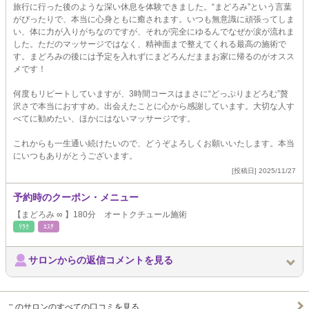
旅行に行った後のような深い休息を体験できました。“まどろみ”という言葉
がぴったりで、本当に心身ともに癒されます。いつも無意識に頑張ってしま
い、体に力が入りがちなのですが、それが完全にゆるんでなぜか涙が流れま
した。ただのマッサージではなく、精神面まで整えてくれる最高の施術で
す。まどろみの後には予定を入れずにまどろんだままお家に帰るのがオスス
メです！
何度もリピートしていますが、3時間コースはまさに“どっぷりまどろむ”贅
沢さで本当におすすめ。出会えたことに心から感謝しています。大切な人す
べてに勧めたい、ほかにはないマッサージです。
これからも一生通い続けたいので、どうぞよろしくお願いいたします。本当
にいつもありがとうございます。
[投稿日] 2025/11/27
予約時のクーポン・メニュー
【まどろみ ∞ 】180分 オートクチュール施術
ﾘﾗｸ
ｴｽﾃ
サロンからの返信コメントを見る
このサロンのすべての口コミを見る