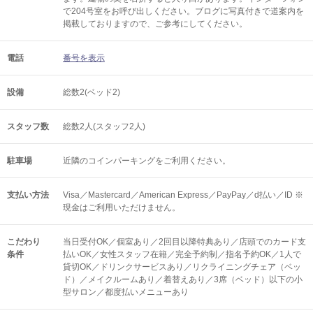
で204号室をお呼び出しください。ブログに写真付きで道案内を
掲載しておりますので、ご参考にしてください。
電話
番号を表示
設備
総数2(ベッド2)
スタッフ数
総数2人(スタッフ2人)
駐車場
近隣のコインパーキングをご利用ください。
支払い方法
Visa／Mastercard／American Express／PayPay／d払い／ID ※
現金はご利用いただけません。
こだわり
当日受付OK／個室あり／2回目以降特典あり／店頭でのカード支
条件
払いOK／女性スタッフ在籍／完全予約制／指名予約OK／1人で
貸切OK／ドリンクサービスあり／リクライニングチェア（ベッ
ド）／メイクルームあり／着替えあり／3席（ベッド）以下の小
型サロン／都度払いメニューあり