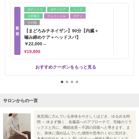
ボディトリ
ボディケア
ヘッド
小顔矯正
フェイシャル
ボディ
その他
新
【まどろみチネイザン】90分【内臓＋
規
噛み締めケア＋ヘッドスパ】
￥22,000→
¥19,800
おすすめクーポンをもっと見る
サロンからの一言
無意識に力んでいる身体をやさしくほどき、ゆるめる時
間 ～ 休まず働く、各臓器へのアプローチで、究極のリラ
ックスと共に、機能改善～不調の回復へと導きます。ま
た、身体に溜め込んでいた感情や思考のくせに気付き、
本来の自分を そっと 思い出す――施術を重ねることで、