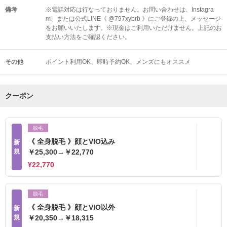
備考
※電話対応は行なっておりません。お問い合わせは、Instagra
m、または公式LINE《 @797xybrb 》にご登録の上、メッセージ
をお願いいたします。※現金はご利用いただけません。上記のお
支払い方法をご確認ください。
その他
ポイント利用OK
即時予約OK
メンズにもオススメ
クーポン
脱毛
《 全身脱毛 》顔とVIO込み
新
規
￥25,300→￥22,770
¥22,770
脱毛
《 全身脱毛 》顔とVIO以外
新
規
￥20,350→￥18,315