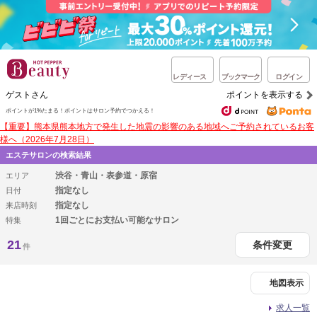
レディース
ブックマーク
ログイン
ゲストさん
ポイントを表示する
ポイントが1%たまる！
ポイントはサロン予約でつかえる！
【重要】熊本県熊本地方で発生した地震の影響のある地域へご予約されているお客
様へ（2026年7月28日）
エステサロンの検索結果
渋谷・青山・表参道・原宿
エリア
指定なし
日付
指定なし
来店時刻
1回ごとにお支払い可能なサロン
特集
21
条件変更
件
地図表示
求人一覧