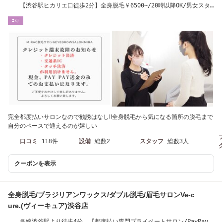
【渋谷駅ヒカリエ口徒歩2分】全身脱毛￥6500~/20時以降OK/男女スタ
ッフ在籍中♪
ｴｽﾃ
完全都度払いサロンなので勧誘はなし!!全身脱毛から気になる箇所の脱毛まで
自分のペースで通えるのが嬉しい
口コミ
118件
設備
総数2
スタッフ
総数3人
クーポンを表示
全身脱毛/ブラジリアンワックス/ダブル脱毛/眉毛サロンVe-c
ure.(ヴィーキュア)渋谷店
各線渋谷駅より徒歩4分 【都度払い専門プライベートサロン/PayPayご