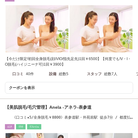
【今だけ限定!初回全身脱毛(顔/VIO/指先足先)1回￥6500】【何度でも!V・I・
O脱毛(ハイジニーナ可)1回￥3900】
口コミ
40件
設備
総数5
スタッフ
総数7人
クーポンを表示
【美肌脱毛/毛穴管理】Anela ‐アネラ‐表参道
《口コミ★5/全身脱毛￥8800》表参道駅・外苑前駅 徒歩7分 / 都度払
い / 学割◎
ｴｽﾃ
ﾘﾗｸ
ﾘﾌﾚｯｼｭ