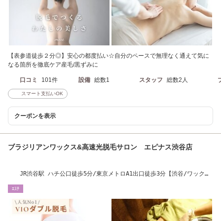
【表参道徒歩２分◎】安心の都度払い☆自分のペースで無理なく通えて気に
なる箇所を徹底ケア産毛/黒ずみに
口コミ
101件
設備
総数1
スタッフ
総数2人
スマート支払いOK
クーポンを表示
ブラジリアンワックス&高速光脱毛サロン エピナス渋谷店
JR渋谷駅 ハチ公口徒歩5分/東京メトロA1出口徒歩3分【渋谷/ワックス
脱毛/ダブル脱毛】
ｴｽﾃ