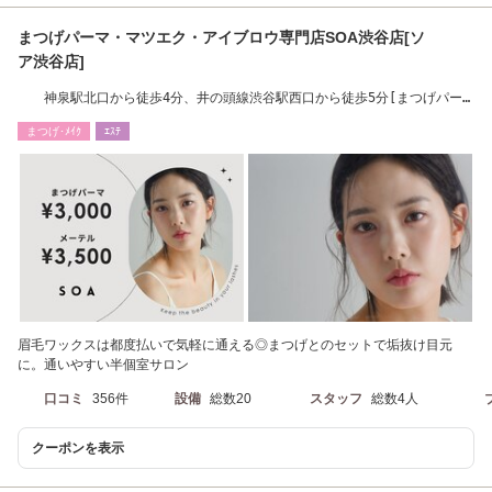
まつげパーマ・マツエク・アイブロウ専門店SOA渋谷店[ソ
ア渋谷店]
神泉駅北口から徒歩4分、井の頭線渋谷駅西口から徒歩5分[まつげパー
マ/パリジェンヌ]
まつげ･ﾒｲｸ
ｴｽﾃ
眉毛ワックスは都度払いで気軽に通える◎まつげとのセットで垢抜け目元
に。通いやすい半個室サロン
口コミ
356件
設備
総数20
スタッフ
総数4人
クーポンを表示