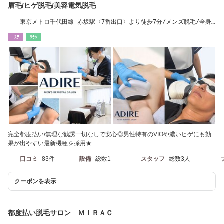
眉毛/ヒゲ脱毛/美容電気脱毛
東京メトロ千代田線 赤坂駅〈7番出口〉より徒歩7分/メンズ脱毛/全身
脱毛/VIO脱毛/赤坂
ｴｽﾃ
ﾘﾗｸ
完全都度払い/無理な勧誘一切なしで安心◎男性特有のVIOや濃いヒゲにも効
果が出やすい最新機種を採用★
口コミ
83件
設備
総数1
スタッフ
総数3人
クーポンを表示
都度払い脱毛サロン ＭＩＲＡＣ