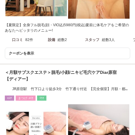
【夏限定】全身フル脱毛(顔・VIO込)5980円(税込)夏前に体毛ケアをご希望の
あなたへピッタリのメニュー!
口コミ
82件
設備
総数2
スタッフ
総数3人
クーポンを表示
＜月額サブスクエステ＞脱毛/小顔/ニキビ毛穴ケアDiar原宿
【ディアー】
JR原宿駅 竹下口より徒歩3分 竹下通り付近 【完全個室】月額・都度
払いも可能サロン
ｴｽﾃ
まつげ･ﾒｲｸ
ﾘﾗｸ