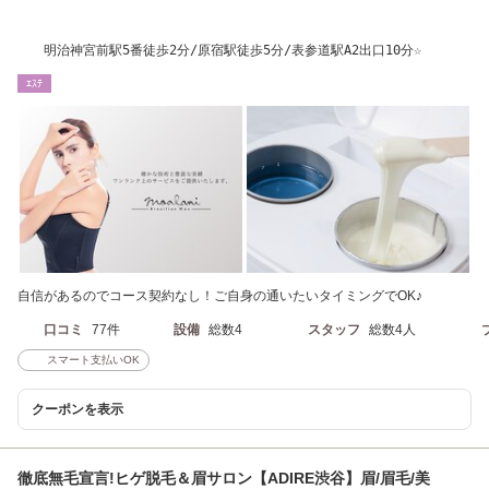
明治神宮前駅5番徒歩2分/原宿駅徒歩5分/表参道駅A2出口10分☆
ｴｽﾃ
自信があるのでコース契約なし！ご自身の通いたいタイミングでOK♪
口コミ
77件
設備
総数4
スタッフ
総数4人
スマート支払いOK
クーポンを表示
徹底無毛宣言!ヒゲ脱毛＆眉サロン【ADIRE渋谷】眉/眉毛/美