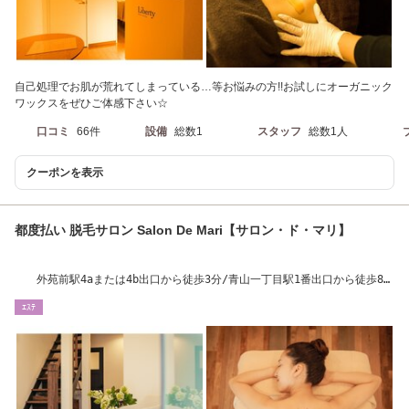
自己処理でお肌が荒れてしまっている…等お悩みの方!!お試しにオーガニック
ワックスをぜひご体感下さい☆
口コミ
66件
設備
総数1
スタッフ
総数1人
クーポンを表示
都度払い 脱毛サロン Salon De Mari【サロン・ド・マリ】
外苑前駅4aまたは4b出口から徒歩3分/青山一丁目駅1番出口から徒歩8
分/表参道・外苑前
ｴｽﾃ