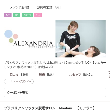
メゾン渋谷3階 【渋谷駅徒歩 3分】
ｴｽﾃ
ﾘﾗｸ
ﾘﾌﾚｯｼｭ
ﾈｲﾙ
ブラジリアンワックス脱毛よりお肌に優しい！2mmの短い毛もOK【シュガー
リングVIO脱毛￥6800~】都度払い◎
口コミ
836件
設備
総数4
スタッフ
総数5人
スマート支払いOK
クーポンを表示
ブラジリアンワックス脱毛サロン Moalani 【モアラニ】