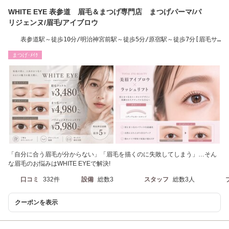
WHITE EYE 表参道 眉毛＆まつげ専門店 まつげパーマ/パ
リジェンヌ/眉毛/アイブロウ
表参道駅～徒歩10分/明治神宮前駅～徒歩5分/原宿駅～徒歩7分[眉毛サ
ロン/アイブロウ/]
まつげ･ﾒｲｸ
「自分に合う眉毛が分からない」「眉毛を描くのに失敗してしまう」…そん
な眉毛のお悩みはWHITE EYEで解決!
口コミ
332件
設備
総数3
スタッフ
総数3人
クーポンを表示