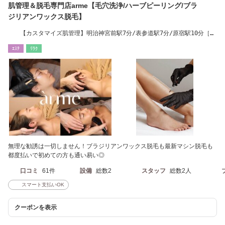
肌管理＆脱毛専門店arme【毛穴洗浄/ハーブピーリング/ブラ
ジリアンワックス脱毛】
【カスタマイズ肌管理】明治神宮前駅7分/表参道駅7分/原宿駅10分［当
日予約OK！］
ｴｽﾃ
ﾘﾗｸ
無理な勧誘は一切しません！ブラジリアンワックス脱毛も最新マシン脱毛も
都度払いで初めての方も通い易い◎
口コミ
61件
設備
総数2
スタッフ
総数2人
スマート支払いOK
クーポンを表示