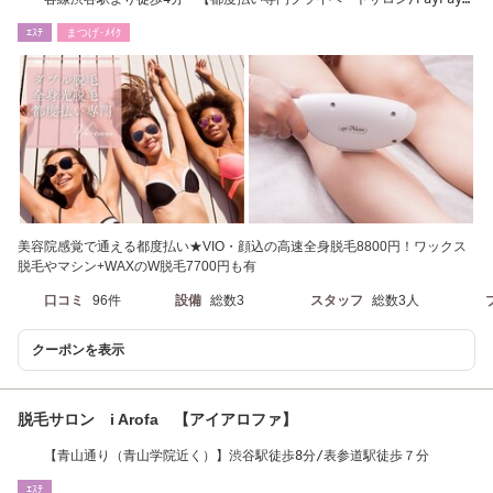
利用OK】
ｴｽﾃ
まつげ･ﾒｲｸ
美容院感覚で通える都度払い★VIO・顔込の高速全身脱毛8800円！ワックス
脱毛やマシン+WAXのW脱毛7700円も有
口コミ
96件
設備
総数3
スタッフ
総数3人
クーポンを表示
脱毛サロン i Arofa 【アイアロファ】
【青山通り（青山学院近く）】渋谷駅徒歩8分/表参道駅徒歩７分
ｴｽﾃ