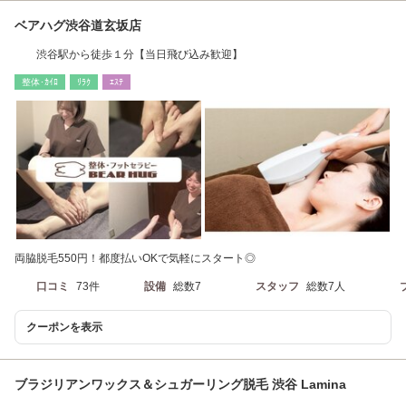
ベアハグ渋谷道玄坂店
渋谷駅から徒歩１分【当日飛び込み歓迎】
整体･ｶｲﾛ
ﾘﾗｸ
ｴｽﾃ
両脇脱毛550円！都度払いOKで気軽にスタート◎
口コミ
73件
設備
総数7
スタッフ
総数7人
クーポンを表示
ブラジリアンワックス＆シュガーリング脱毛 渋谷 Lamina