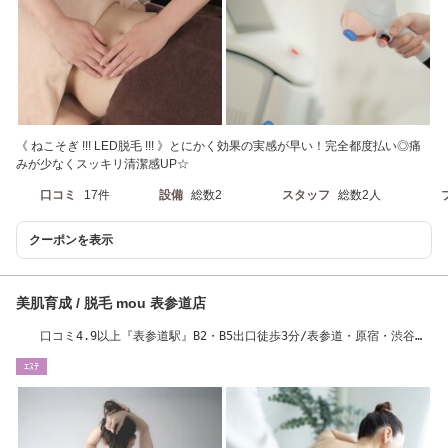
《 ねこそぎ !!! LED脱毛 !!! 》とにかく効果の実感が早い！完全都度払い◎痛
みが少なくスッキリ清潔感UP☆
口コミ
17件
設備
総数2
スタッフ
総数2人
クーポンを表示
美肌育成 / 脱毛 mou 表参道店
口コミ4.9以上『表参道駅』B2・B5出口徒歩3分/表参道・原宿・渋谷・
青山・明治神宮前
ｴｽﾃ