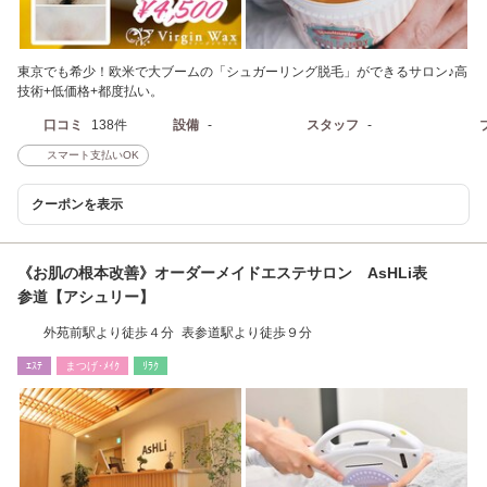
東京でも希少！欧米で大ブームの「シュガーリング脱毛」ができるサロン♪高
技術+低価格+都度払い。
口コミ
138件
設備
-
スタッフ
-
スマート支払いOK
クーポンを表示
《お肌の根本改善》オーダーメイドエステサロン AsHLi表
参道【アシュリー】
外苑前駅より徒歩４分 表参道駅より徒歩９分
ｴｽﾃ
まつげ･ﾒｲｸ
ﾘﾗｸ