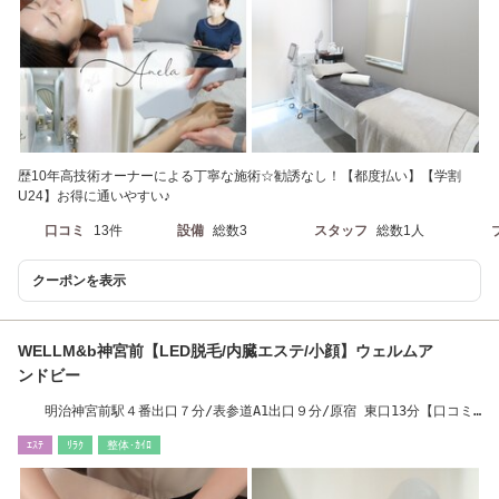
歴10年高技術オーナーによる丁寧な施術☆勧誘なし！【都度払い】【学割
U24】お得に通いやすい♪
口コミ
13件
設備
総数3
スタッフ
総数1人
クーポンを表示
WELLM&b神宮前【LED脱毛/内臓エステ/小顔】ウェルムア
ンドビー
明治神宮前駅４番出口７分/表参道A1出口９分/原宿 東口13分【口コミ
★4.93】
ｴｽﾃ
ﾘﾗｸ
整体･ｶｲﾛ