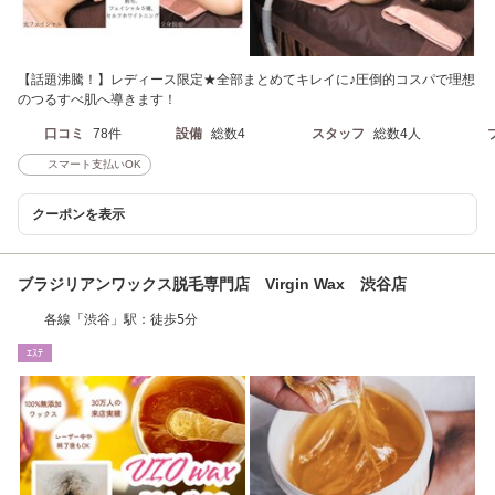
【話題沸騰！】レディース限定★全部まとめてキレイに♪圧倒的コスパで理想
のつるすべ肌へ導きます！
口コミ
78件
設備
総数4
スタッフ
総数4人
スマート支払いOK
クーポンを表示
ブラジリアンワックス脱毛専門店 Virgin Wax 渋谷店
各線「渋谷」駅：徒歩5分
ｴｽﾃ