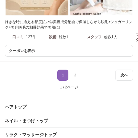
好きな時に通える都度払い◎美容成分配合で保湿しながら脱毛♪シュガーリン
グ+美容脱毛の相乗効果で美肌に!
口コミ
127件
設備
総数1
スタッフ
総数1人
クーポンを表示
1
2
次へ
1 / 2ページ
ヘアトップ
ネイル・まつげトップ
リラク・マッサージトップ