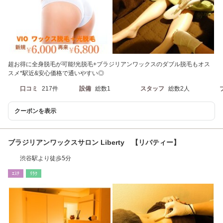
超お得に全身脱毛が可能!光脱毛+ブラジリアンワックスのダブル脱毛もオス
スメ*駅近&安心価格で通いやすい◎
口コミ
217件
設備
総数1
スタッフ
総数2人
クーポンを表示
ブラジリアンワックスサロン Liberty 【リバティー】
渋谷駅より徒歩5分
ｴｽﾃ
ﾘﾗｸ