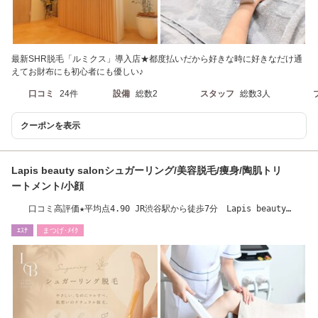
最新SHR脱毛「ルミクス」導入店★都度払いだから好きな時に好きなだけ通
えてお財布にも初心者にも優しい♪
口コミ
24件
設備
総数2
スタッフ
総数3人
クーポンを表示
Lapis beauty salonシュガーリング/美容脱毛/痩身/陶肌トリ
ートメント/小顔
口コミ高評価★平均点4.90 JR渋谷駅から徒歩7分 Lapis beauty
salon【ラピス渋谷】
ｴｽﾃ
まつげ･ﾒｲｸ