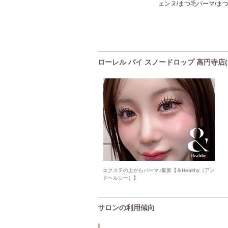
ェンヌ/まつ毛パーマ/まつげ
ローレル バイ スノードロップ 高円寺店(La
エクステの上からパーマ♪最新【＆Healthy（アン
ドヘルシー）】
サロンの利用傾向