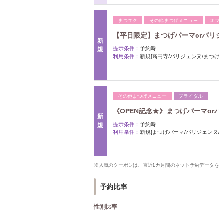
まつエク
その他まつげメニュー
オ
【平日限定】まつげパーマorパリジ
新
提示条件：
予約時
規
利用条件：
新規[高円寺/パリジェンヌ/まつげ
その他まつげメニュー
ブライダル
《OPEN記念★》まつげパーマor
新
提示条件：
予約時
規
利用条件：
新規[まつげパーマ/パリジェンヌ/
※人気のクーポンは、直近1カ月間のネット予約データ
予約比率
性別比率