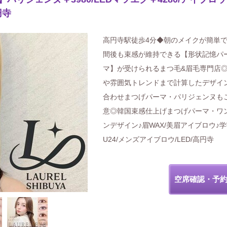
円寺
高円寺駅徒歩4分◆朝のメイクが簡単で
間後も束感が維持できる【形状記憶パ
マ】が受けられるまつ毛&眉毛専門店
や雰囲気トレンドまで計算したデザイ
合わせまつげパーマ・パリジェンヌも
意◎韓国束感仕上げまつげパーマ・ワ
ンデザイン♪眉WAX/美眉アイブロウ♪
U24/メンズアイブロウ/LED/高円寺
空席確認・予