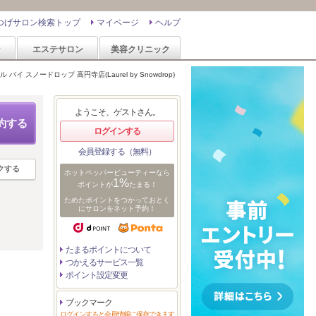
つげサロン検索トップ
マイページ
ヘルプ
ン
エステサロン
美容クリニック
 バイ スノードロップ 高円寺店(Laurel by Snowdrop)
ようこそ、ゲストさん。
約する
ログインする
会員登録する（無料）
クする
ホットペッパービューティーなら
1%
ポイントが
たまる！
ためたポイントをつかっておとく
にサロンをネット予約！
たまるポイントについて
つかえるサービス一覧
ポイント設定変更
ブックマーク
ログインすると会員情報に保存できます