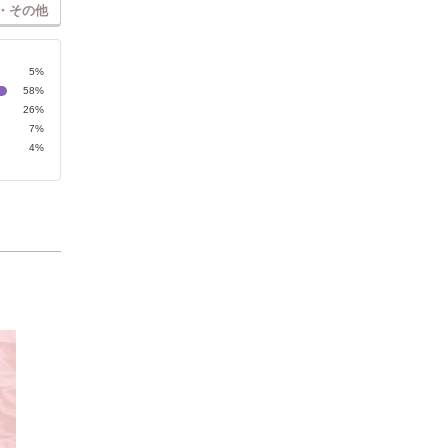
・その他
5%
58%
26%
7%
4%