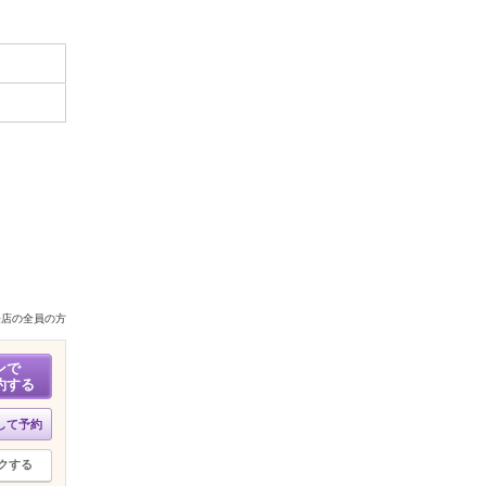
来店の全員の方
ンで
約する
して予約
クする