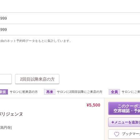
,999
,999
uty経由のネット予約時データをもとに集計しています。
2回目以降来店の方
新規
サロンに初来店の方
再来
サロンに2回目以降にご来店の方
全員
サロンにご
¥5,500
このクーポ
空席確認・予
パリジェンヌ
メニューを追加
高円寺]
ブックマー