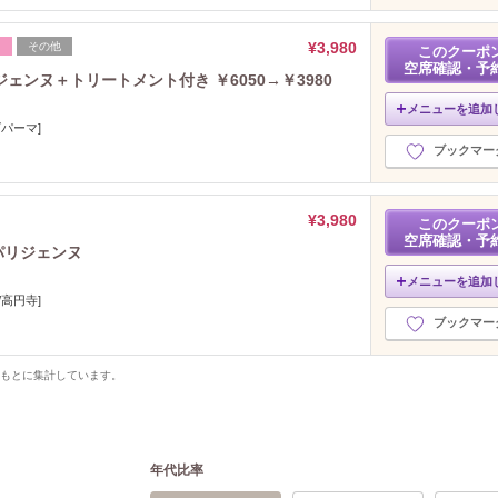
¥3,980
フ
その他
このクーポ
空席確認・予
ェンヌ＋トリートメント付き ￥6050→￥3980
メニューを追加
パーマ]
ブックマー
¥3,980
このクーポ
空席確認・予
パリジェンヌ
メニューを追加
高円寺]
ブックマー
をもとに集計しています。
年代比率