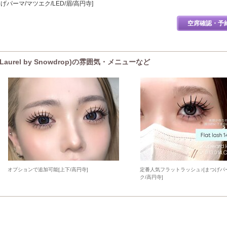
パーマ/マツエク/LED/眉/高円寺]
空席確認・予
urel by Snowdrop)の雰囲気・メニューなど
オプションで追加可能[上下/高円寺]
定番人気フラットラッシュ♪[まつげパ
ク/高円寺]