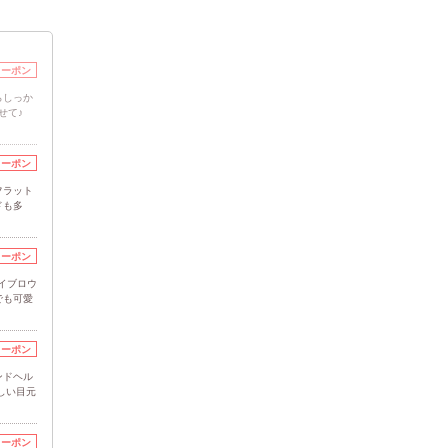
クーポン
らしっか
せて♪
クーポン
フラット
ドも多
クーポン
イブロウ
でも可愛
クーポン
ンドヘル
しい目元
クーポン