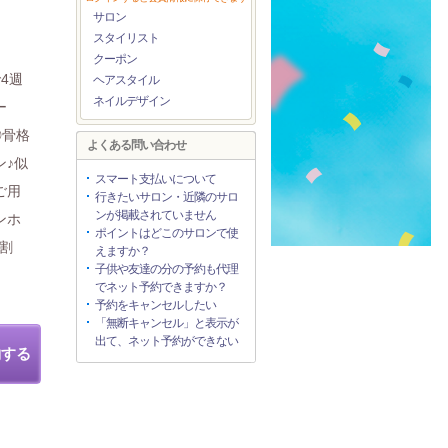
サロン
スタイリスト
クーポン
4週
ヘアスタイル
ネイルデザイン
ー
◎骨格
よくある問い合わせ
ン♪似
スマート支払いについて
ご用
行きたいサロン・近隣のサロ
ンが掲載されていません
ンホ
ポイントはどこのサロンで使
学割
えますか？
子供や友達の分の予約も代理
でネット予約できますか？
予約をキャンセルしたい
「無断キャンセル」と表示が
出て、ネット予約ができない
約する