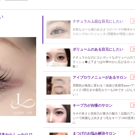
い
ナチュラル上品な目元にしたい
自然なカール感のあるまつげパーマや根本か
りロングのパリジェンヌ♪雰囲気や理想に合わ
ボリュームのある目元にしたい
ナチュラルなのにエレガントなボリュームの
ラッシュ◆上下まつぱや華やかに広がるロッ
数！
アイブロウメニューがあるサロン
雰囲気が格段に変わる！垢抜け美眉毛wax+ア
メイク♪間引きや眉毛カラーもOKですっぴん
い！
キープ力が自慢のサロン
モチの良さと技術力が最大の魅力！話題のア
シーで綺麗な上向きまつ毛をキープ♪360度美
に
まつげのお悩み解決サロン
根本からしっかりロ