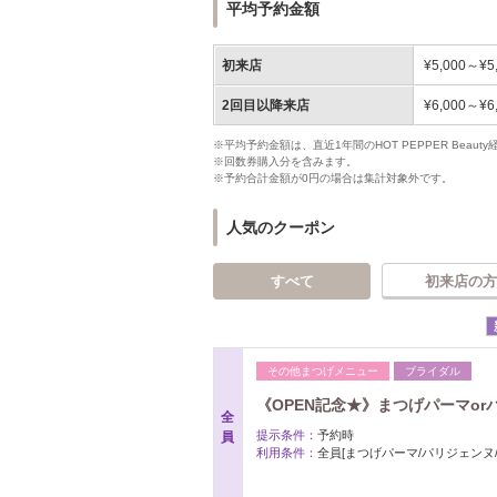
平均予約金額
初来店
¥5,000～¥5
2回目以降来店
¥6,000～¥6
※平均予約金額は、直近1年間のHOT PEPPER Bea
※回数券購入分を含みます。
※予約合計金額が0円の場合は集計対象外です。
人気のクーポン
すべて
初来店の方
その他まつげメニュー
ブライダル
《OPEN記念★》まつげパーマor
全
提示条件：
予約時
員
利用条件：
全員[まつげパーマ/パリジェンヌ/