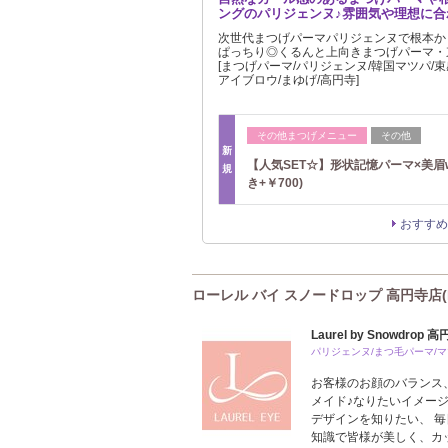
ングのパリジェンヌ♪雰囲気や理想に合
次世代まつげパーマパリジェンヌで根本か
ぱっちり◎くるんと上向きまつげパーマ・
[まつげパーマ/パリジェンヌ/韓国マツパ/束
アイブロウ/まゆげ/高円寺]
その他まつげメニュー
その他
新
【人気SET☆】形状記憶パーマ×美眉w
規
き+￥700)
おすすめ
ローレル バイ スノードロップ 高円寺店(Lau
Laurel by Snowdrop 
パリジェンヌ/まつ毛パーマ/
お客様のお顔のバランス
メイド♪なりたいイメー
デザインを知りたい、 
知識で皆様が美しく、カ