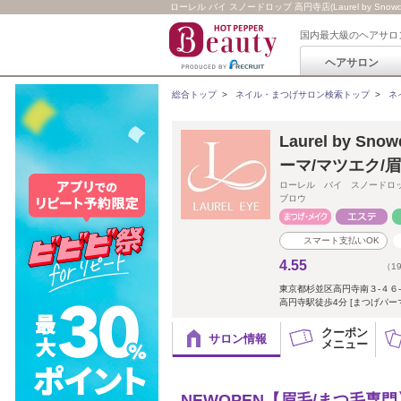
ローレル バイ スノードロップ 高円寺店(Laurel by Snowdr
国内最大級のヘアサロ
ヘアサロン
総合トップ
>
ネイル・まつげサロン検索トップ
>
ネ
Laurel by 
ーマ/マツエク/
ローレル バイ スノードロ
ブロウ
スマート支払いOK
4.55
（1
東京都杉並区高円寺南３-４
高円寺駅徒歩4分 [まつげパーマ
クーポン
サロン情報
メニュー
NEWOPEN【眉毛/まつ毛専門