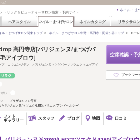
op)
ネイル・ま
ン ・リラク＆ビューティーサロン検索・予約サイト
ヘアスタイル
ネイル・まつげサロン
ネイルカタログ
リラクサロ
イル・まつげサロン関東トップ
>
ネイル・まつげサロン中野・高円寺・阿佐ヶ谷トップ
>
ローレル
Snowdrop 高円寺店[パリジェンヌ/まつげパ
空席確認・予
眉毛アイブロウ]
ップ コウエンジテン パリジェンヌマツゲパーママツエクマユゲアイ
ブックマー
91件）
６-９ プラザU５０１号室
/パリジェンヌ/マツエク/LED/パリエク/アンドヘルシー]
フォト
スタッフ
ブログ
地図
口コミ
ギャラリー
】パリジェンヌ￥3980/LEDマツエク￥4280/アイブロウ