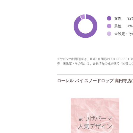
女性
92
男性
7
%
未設定・そ
※サロンの利用傾向は、直近3カ月間のHOT PEPPER 
※「未設定・その他」は、会員情報の性別欄で「回答し
ローレル バイ スノードロップ 高円寺店(Laur