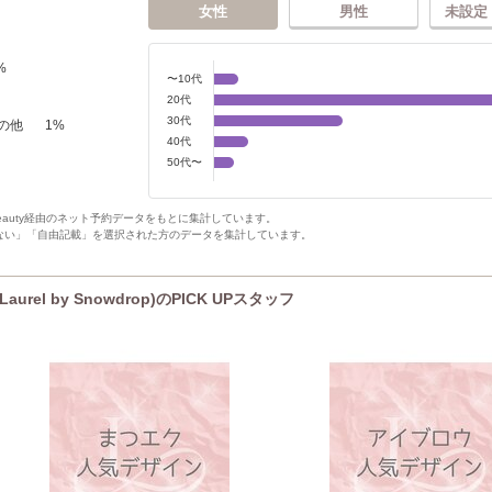
女性
男性
未設定
%
〜10代
20代
30代
の他
1
%
40代
50代〜
Beauty経由のネット予約データをもとに集計しています。
ない」「自由記載」を選択された方のデータを集計しています。
el by Snowdrop)のPICK UPスタッフ