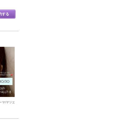
約する
ーマ/マツエ