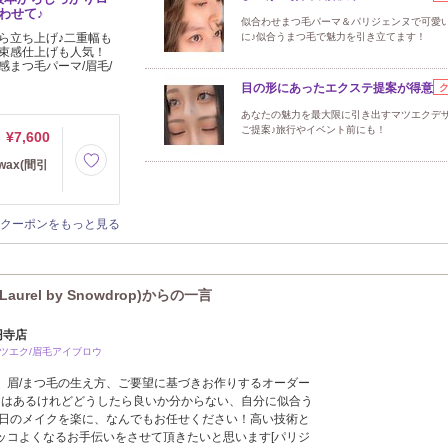
わせて♪
似合わせまつ毛パーマ＆パリジェンヌで可愛
ら立ち上げ♪二重幅も
に♪似合うまつ毛で魅力を引き立てます！
束感仕上げも人気！
感まつ毛パーマ/眉毛/
目の形にあったエクステ提案が得意
あなたの魅力を最大限に引き出すマツエクデ
ご提案♪旅行やイベント前にも！
¥7,600
ax(間引
クーポンをもっと見る
rel by Snowdrop)からの一言
高円寺店
マツエク/眉毛アイブロウ
、眉/まつ毛の生え方、ご要望に基づきお作りするオーダー
ジはあるけれどどうしたら良いか分からない、自分に似合う
毎日のメイクを楽に、なんでもお任せください！高い技術と
ッコよくなるお手伝いをさせて頂きたいと思います[パリジ