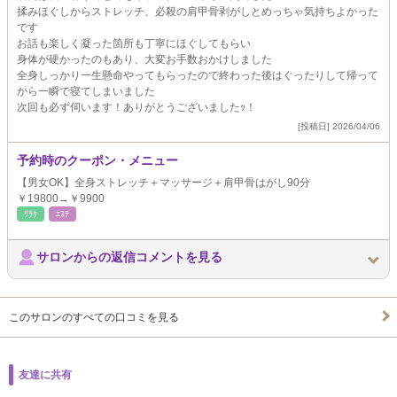
揉みほぐしからストレッチ、必殺の肩甲骨剥がしとめっちゃ気持ちよかった
です
お話も楽しく凝った箇所も丁寧にほぐしてもらい
身体が硬かったのもあり、大変お手数おかけしました
全身しっかり一生懸命やってもらったので終わった後はぐったりして帰って
から一瞬で寝てしまいました
次回も必ず伺います！ありがとうございましたｯ！
[投稿日] 2026/04/06
予約時のクーポン・メニュー
【男女OK】全身ストレッチ＋マッサージ＋肩甲骨はがし90分
￥19800→￥9900
ﾘﾗｸ
ｴｽﾃ
サロンからの返信コメントを見る
このサロンのすべての口コミを見る
友達に共有