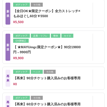
ボディケア
その他
【全日OK★限定クーポン】全力ストレッチ×
新
規
もみほぐし60分￥5500
¥5,500
ボディケア
足裏・リフレ
整体
カイロ
OX脚矯正
新
【 ★MAYUmgr.限定クーポン★】90分19800
規
円→9900円
¥9,900
ボディケア
ヘッド
その他
再
【再来】90分チケット購入済みのお客様専用
来
¥0
ボディケア
その他
再
【再来】60分チケット購入済みのお客様専用
来