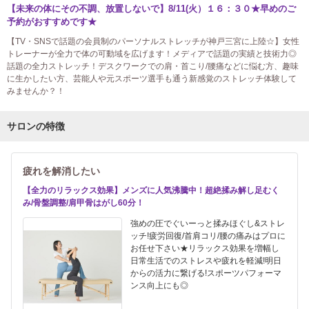
【未来の体にその不調、放置しないで】8/11(火）１６：３０★早めのご
予約がおすすめです★
【TV・SNSで話題の会員制のパーソナルストレッチが神戸三宮に上陸☆】女性
トレーナーが全力で体の可動域を広げます！メディアで話題の実績と技術力◎
話題の全力ストレッチ！デスクワークでの肩・首こり/腰痛などに悩む方、趣味
に生かしたい方、芸能人や元スポーツ選手も通う新感覚のストレッチ体験して
みませんか？！
サロンの特徴
疲れを解消したい
【全力のリラックス効果】メンズに人気沸騰中！超絶揉み解し足むく
み/骨盤調整/肩甲骨はがし60分！
強めの圧でぐいーっと揉みほぐし&ストレ
ッチ!疲労回復/首肩コリ/腰の痛みはプロに
お任せ下さい★リラックス効果を増幅し
日常生活でのストレスや疲れを軽減!明日
からの活力に繋げる!スポーツパフォーマ
ンス向上にも◎