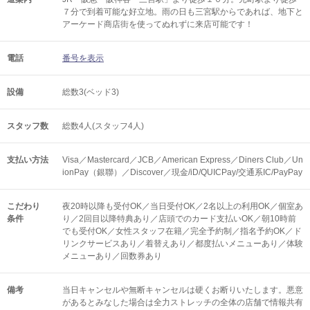
７分で到着可能な好立地。雨の日も三宮駅からであれば、地下と
アーケード商店街を使ってぬれずに来店可能です！
電話
番号を表示
設備
総数3(ベッド3)
スタッフ数
総数4人(スタッフ4人)
支払い方法
Visa／Mastercard／JCB／American Express／Diners Club／Un
ionPay（銀聯）／Discover／現金/iD/QUICPay/交通系IC/PayPay
こだわり
夜20時以降も受付OK／当日受付OK／2名以上の利用OK／個室あ
条件
り／2回目以降特典あり／店頭でのカード支払いOK／朝10時前
でも受付OK／女性スタッフ在籍／完全予約制／指名予約OK／ド
リンクサービスあり／着替えあり／都度払いメニューあり／体験
メニューあり／回数券あり
備考
当日キャンセルや無断キャンセルは硬くお断りいたします。悪意
があるとみなした場合は全力ストレッチの全体の店舗で情報共有