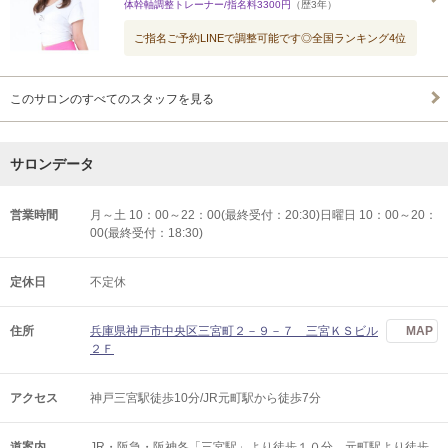
体幹軸調整トレーナー/指名料3300円
（歴3年）
ご指名ご予約LINEで調整可能です◎全国ランキング4位
このサロンのすべてのスタッフを見る
サロンデータ
営業時間
月～土 10：00～22：00(最終受付：20:30)日曜日 10：00～20：
00(最終受付：18:30)
定休日
不定休
住所
兵庫県神戸市中央区三宮町２－９－７ 三宮ＫＳビル
MAP
２Ｆ
アクセス
神戸三宮駅徒歩10分/JR元町駅から徒歩7分
道案内
JR・阪急・阪神各「三宮駅」より徒歩１０分。元町駅より徒歩