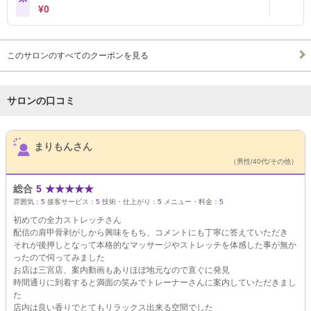
¥0
このサロンのすべてのクーポンを見る
サロンの口コミ
サロンPick Up
まりもんさん
（男性/40代/その他）
総合
5
★
★
★
★
★
雰囲気：
5
接客サービス：
5
技術・仕上がり：
5
メニュー・料金：
5
初めての全力ストレッチさん
配信の肩甲骨剥がしから興味をもち、コメントにも丁寧に答えていただき
それが後押しとなって本格的なマッサージやストレッチを体感した事が無か
ったので伺ってみました
お店は三宮店、案内動画もありほぼ地元なので直ぐに発見
時間通りに到着すると満面の笑みでトレーナーさんに案内していただきまし
た
店内は良い香りでとてもリラックス出来る空間でした