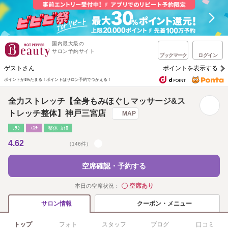
国内最大級の
サロン予約サイト
ブックマーク
ログイン
ゲストさん
ポイントを表示する
ポイントが1%たまる！
ポイントはサロン予約でつかえる！
全力ストレッチ【全身もみほぐしマッサージ&ス
トレッチ整体】神戸三宮店
MAP
ﾘﾗｸ
ｴｽﾃ
整体･ｶｲﾛ
4.62
（146件）
空席確認・予約する
空席あり
本日の空席状況：
◯
クーポン・メニュー
サロン情報
トップ
フォト
スタッフ
ブログ
口コミ