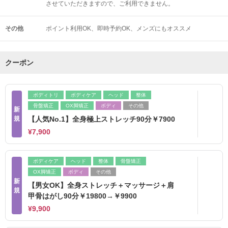
させていただきますので、ご利用できません。
その他
ポイント利用OK
即時予約OK
メンズにもオススメ
クーポン
ボディトリ
ボディケア
ヘッド
整体
骨盤矯正
OX脚矯正
ボディ
その他
新
規
【人気No.1】全身極上ストレッチ90分￥7900
¥7,900
ボディケア
ヘッド
整体
骨盤矯正
OX脚矯正
ボディ
その他
新
【男女OK】全身ストレッチ＋マッサージ＋肩
規
甲骨はがし90分￥19800→￥9900
¥9,900