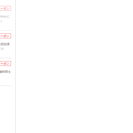
クーポン
華やかに
♪
クーポン
美肌効果
に☆
クーポン
備時間を