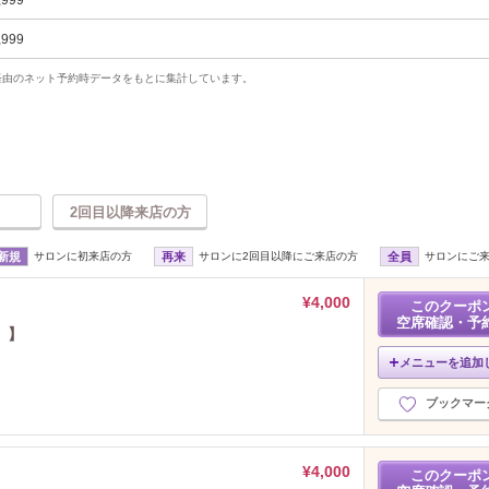
,999
,999
uty経由のネット予約時データをもとに集計しています。
2回目以降来店の方
新規
サロンに初来店の方
再来
サロンに2回目以降にご来店の方
全員
サロンにご
¥4,000
このクーポ
空席確認・予
）】
メニューを追加
ブックマー
¥4,000
このクーポ