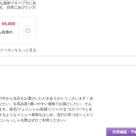
寧な施術でキープ力に自
も、自然にあげたい方
¥4,000
も自信の
クーポンをもっと見る
の中から当店をお選びいただきありがとうございます！全
りたい」を高品質×通いやすい価格でお届けしたい。そん
す。脱毛/フェイシャル/筋膜リリース/まつげパーマと全
きるようなメニュー展開をはじめ、流行の耳つぼジュエリ
にいらっしゃる際はぜひご利用ください♪
空席確認・予