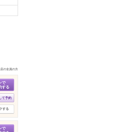
来店の全員の方
ンで
約する
して予約
クする
ンで