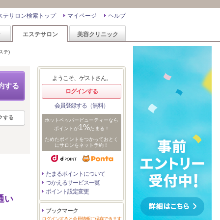
ステサロン検索トップ
マイページ
ヘルプ
ン
エステサロン
美容クリニック
ステ)
ようこそ、ゲストさん。
約する
ログインする
会員登録する（無料）
クする
ホットペッパービューティーなら
1%
ポイントが
たまる！
ためたポイントをつかっておとく
にサロンをネット予約！
たまるポイントについて
つかえるサービス一覧
ポイント設定変更
通い
ブックマーク
ログインすると会員情報に保存できます