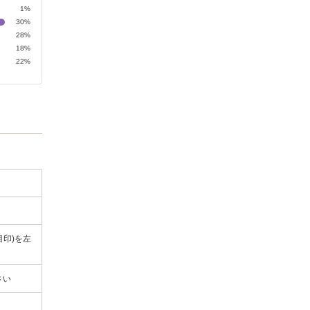
1%
30%
28%
18%
22%
目印)を左
さい