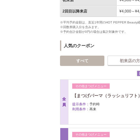
初来店
¥4,000～¥4
2回目以降来店
¥4,000～¥4
※平均予約金額は、直近1年間のHOT PEPPER Bea
※回数券購入分を含みます。
※予約合計金額が0円の場合は集計対象外です。
人気のクーポン
すべて
初来店の方
その他まつげメニュー
【まつげパーマ（ラッシュリフト
全
提示条件：
予約時
員
利用条件：
再来
その他まつげメニュー