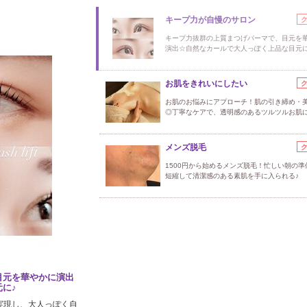
キープ力が自慢のサロン
キープ力抜群の上質まつげパーマで、目元を
演出☆自然なカールで大人っぽく上品な目元に
お肌をきれいにしたい
お肌のお悩みにアプローチ！肌の引き締め・
◎丁寧なケアで、透明感のあるツルツルお肌
メンズ脱毛
1500円から始めるメンズ脱毛！忙しい朝の準
短縮して清潔感のある素肌を手に入られる♪
目元を華やかに演出
に♪
を実現し、大人っぽく自