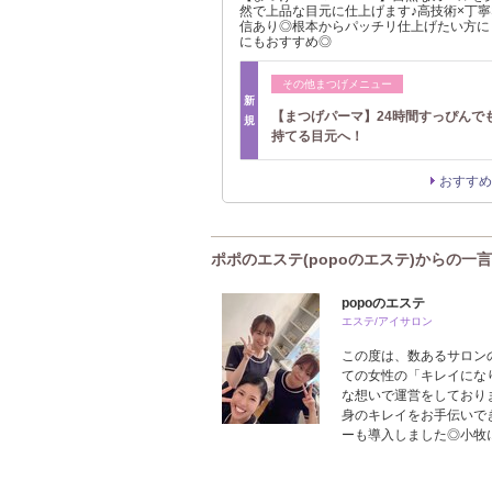
然で上品な目元に仕上げます♪高技術×丁
信あり◎根本からパッチリ仕上げたい方に
にもおすすめ◎
その他まつげメニュー
新
【まつげパーマ】24時間すっぴんで
規
持てる目元へ！
おすすめ
ポポのエステ(popoのエステ)からの一言
popoのエステ
エステ/アイサロン
この度は、数あるサロン
ての女性の「キレイにな
な想いで運営をしておりま
身のキレイをお手伝いで
ーも導入しました◎小牧