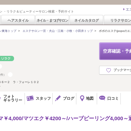
エ
ン ・リラク＆ビューティーサロン検索・予約サイト
ヘアスタイル
ネイル・まつげサロン
ネイルカタログ
リラクサロ
ン東海トップ
>
エステサロン一宮・犬山・江南・小牧・小田井トップ
>
ポポのエステ(popoのエ
空席確認・予
ブックマー
0件）
８６ー２ ラ・フォーレ１０２
分
フォト
スタッフ
ブログ
地図
口コミ
ギャラリー
4,000/マツエク￥4200～/ハーブピーリング4,000～