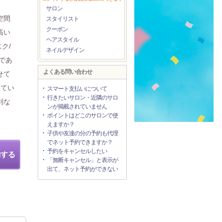
サロン
空間
スタイリスト
クーポン
高い
ヘアスタイル
ク/
ネイルデザイン
であ
よくある問い合わせ
せて
してい
スマート支払いについて
行きたいサロン・近隣のサロ
別な
ンが掲載されていません
ポイントはどこのサロンで使
えますか？
子供や友達の分の予約も代理
でネット予約できますか？
予約をキャンセルしたい
約する
「無断キャンセル」と表示が
出て、ネット予約ができない