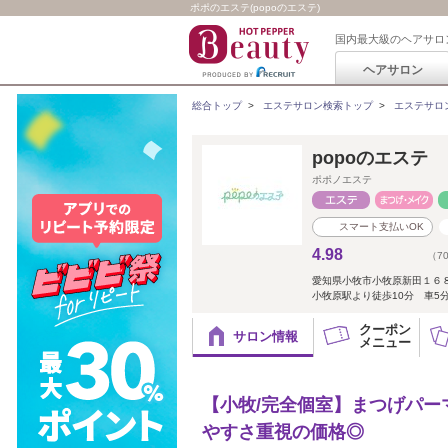
ポポのエステ(popoのエステ)
国内最大級のヘアサロ
ヘアサロン
総合トップ
>
エステサロン検索トップ
>
エステサロ
popoのエステ
ポポノエステ
スマート支払いOK
4.98
（7
愛知県小牧市小牧原新田１６
小牧原駅より徒歩10分 車5
クーポン
サロン情報
メニュー
【小牧/完全個室】まつげパーマ￥
やすさ重視の価格◎