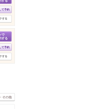
約する
して予約
クする
ンで
約する
して予約
クする
・その他