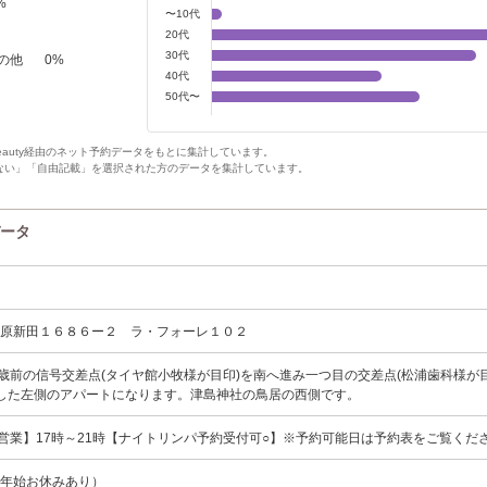
%
〜10代
20代
30代
の他
0
%
40代
50代〜
Beauty経由のネット予約データをもとに集計しています。
ない」「自由記載」を選択された方のデータを集計しています。
データ
牧原新田１６８６ー２ ラ・フォーレ１０２
自歳前の信号交差点(タイヤ館小牧様が目印)を南へ進み一つ目の交差点(松浦歯科様が
進した左側のアパートになります。津島神社の鳥居の西側です。
常営業】17時～21時【ナイトリンパ予約受付可○】※予約可能日は予約表をご覧くだ
末年始お休みあり）