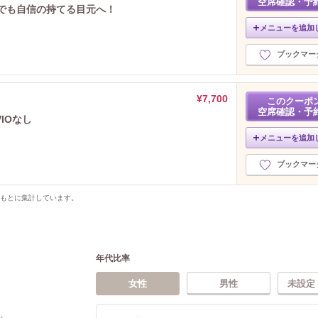
空席確認・予
んでも自信の持てる目元へ！
メニューを追加
ブックマー
¥7,700
このクーポ
空席確認・予
IOなし
メニューを追加
ブックマー
をもとに集計しています。
年代比率
女性
男性
未設定