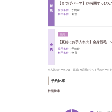
【まつげパーマ】24時間すっぴ
新
提示条件：
予約時
規
利用条件：
新規
脱毛
【夏前にお手入れ☆】全身脱毛 V
全
提示条件：
予約時
員
利用条件：
全員
※人気のクーポンは、直近1カ月間のネット予約データ
予約比率
性別比率