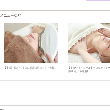
・メニューなど
【小牧】毛穴×くすみに効果抜群のフォト美顔♪
【小牧/フェイシャル】デコルテマッ
流UP♪むくみ改善!