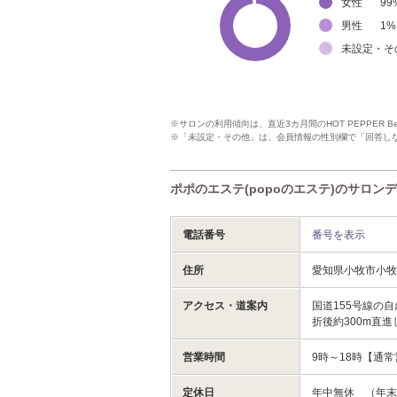
女性
99
男性
1
%
未設定・そ
※サロンの利用傾向は、直近3カ月間のHOT PEPPER 
※「未設定・その他」は、会員情報の性別欄で「回答し
ポポのエステ(popoのエステ)のサロン
電話番号
番号を表示
住所
愛知県小牧市小
アクセス・道案内
国道155号線の
折後約300m直
営業時間
9時～18時【通
定休日
年中無休 （年