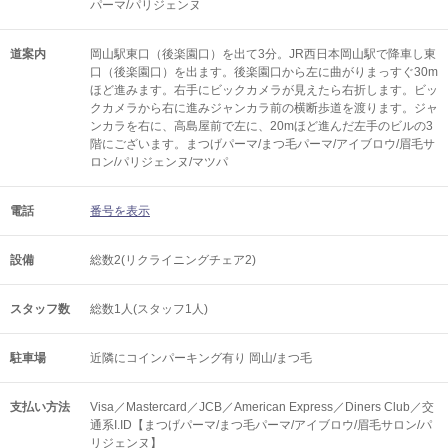
パーマ/パリジェンヌ
道案内
岡山駅東口（後楽園口）を出て3分。JR西日本岡山駅で降車し東
口（後楽園口）を出ます。後楽園口から左に曲がりまっすぐ30m
ほど進みます。右手にビックカメラが見えたら右折します。ビッ
クカメラから右に進みジャンカラ前の横断歩道を渡ります。ジャ
ンカラを右に、高島屋前で左に、20mほど進んだ左手のビルの3
階にございます。まつげパーマ/まつ毛パーマ/アイブロウ/眉毛サ
ロン/パリジェンヌ/マツパ
電話
番号を表示
設備
総数2(リクライニングチェア2)
スタッフ数
総数1人(スタッフ1人)
駐車場
近隣にコインパーキング有り 岡山/まつ毛
支払い方法
Visa／Mastercard／JCB／American Express／Diners Club／交
通系I.ID【まつげパーマ/まつ毛パーマ/アイブロウ/眉毛サロン/パ
リジェンヌ】