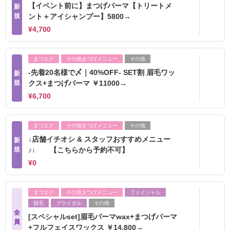
【イベント前に】まつげパーマ【トリートメ
新
規
ント＋アイシャンプー】5800→
¥4,700
まつエク
その他まつげメニュー
その他
-先着20名様で〆｜40%OFF- SET割 眉毛ワッ
新
規
クス+まつげパーマ ￥11000→
¥6,700
まつエク
その他まつげメニュー
その他
↓店舗イチオシ & スタッフおすすめメニュー
新
規
♪↓ 【こちらから予約不可】
¥0
まつエク
その他まつげメニュー
フェイシャル
脱毛
ブライダル
その他
全
[スペシャルset]眉毛パーマwax+まつげパーマ
員
+フルフェイスワックス ￥14,800→