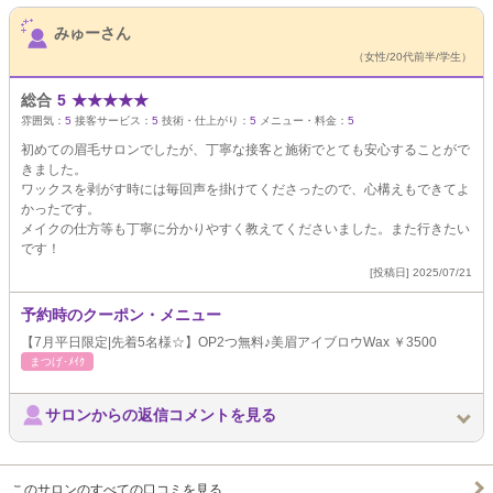
サロンPick Up
みゅーさん
（女性/20代前半/学生）
総合
5
★
★
★
★
★
雰囲気：
5
接客サービス：
5
技術・仕上がり：
5
メニュー・料金：
5
初めての眉毛サロンでしたが、丁寧な接客と施術でとても安心することがで
きました。
ワックスを剥がす時には毎回声を掛けてくださったので、心構えもできてよ
かったです。
メイクの仕方等も丁寧に分かりやすく教えてくださいました。また行きたい
です！
[投稿日] 2025/07/21
予約時のクーポン・メニュー
【7月平日限定|先着5名様☆】OP2つ無料♪美眉アイブロウWax ￥3500
まつげ･ﾒｲｸ
サロンからの返信コメントを見る
このサロンのすべての口コミを見る