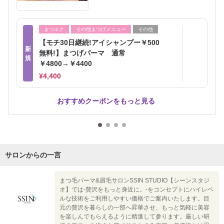
まつエク
その他まつげメニュー
その他
【モチ30日継続!アイシャンプー￥500
新
無料!】まつげパーマ 通常
規
￥4800→￥4400
¥4,400
おすすめクーポンをもっと見る
サロンからの一言
まつ毛パーマ&眉毛サロンSSIN STUDIO【シーンスタジ
オ】では-贅沢をもっと身近に。-をコンセプトにハイレベ
ルな技術をご利用しやすい価格でご案内いたします。目
元の贅沢を暮らしの一部へ昇華させ、もっと気軽に美容
を楽しんでもらえるように精進して参ります。厳しい研