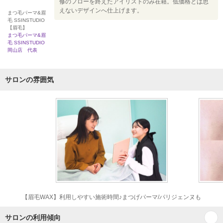
修のフローを終えたアイリストのみ在籍。低価格とは思
えないデザインへ仕上げます。
まつ毛パーマ&眉
毛 SSINSTUDIO
【眉毛】
まつ毛パーマ&眉
毛 SSINSTUDIO
岡山店 代表
サロンの雰囲気
【眉毛WAX】利用しやすい施術時間♪まつげパーマ/パリジェンヌも
サロンの利用傾向