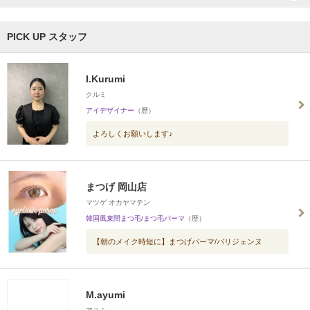
PICK UP スタッフ
I.Kurumi
クルミ
アイデザイナー
（歴）
よろしくお願いします♪
まつげ 岡山店
マツゲ オカヤマテン
韓国風束間まつ毛/まつ毛パーマ
（歴）
【朝のメイク時短に】まつげパーマ/パリジェンヌ
M.ayumi