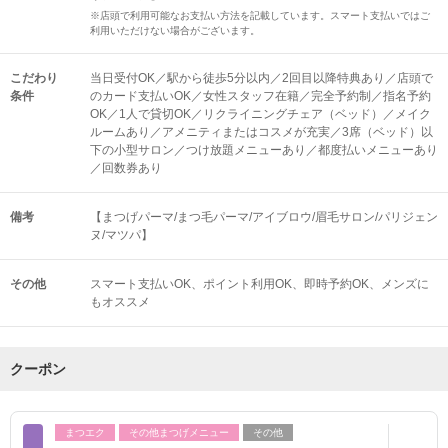
※店頭で利用可能なお支払い方法を記載しています。スマート支払いではご
利用いただけない場合がございます。
こだわり
当日受付OK／駅から徒歩5分以内／2回目以降特典あり／店頭で
条件
のカード支払いOK／女性スタッフ在籍／完全予約制／指名予約
OK／1人で貸切OK／リクライニングチェア（ベッド）／メイク
ルームあり／アメニティまたはコスメが充実／3席（ベッド）以
下の小型サロン／つけ放題メニューあり／都度払いメニューあり
／回数券あり
備考
【まつげパーマ/まつ毛パーマ/アイブロウ/眉毛サロン/パリジェン
ヌ/マツパ】
その他
スマート支払いOK
ポイント利用OK
即時予約OK
メンズに
もオススメ
クーポン
まつエク
その他まつげメニュー
その他