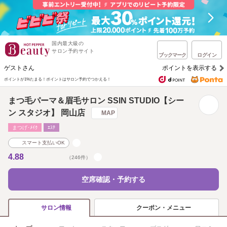
国内最大級の
サロン予約サイト
ブックマーク
ログイン
ゲストさん
ポイントを表示する
ポイントが1%たまる！
ポイントはサロン予約でつかえる！
まつ毛パーマ＆眉毛サロン SSIN STUDIO【シー
ン スタジオ】 岡山店
MAP
まつげ･ﾒｲｸ
ｴｽﾃ
スマート支払いOK
4.88
（246件）
空席確認・予約する
クーポン・メニュー
サロン情報