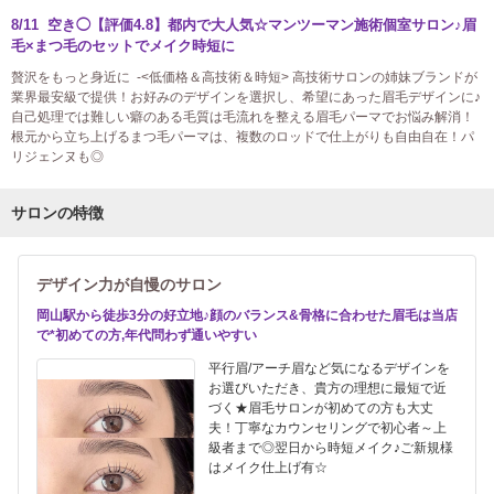
8/11 空き◯【評価4.8】都内で大人気☆マンツーマン施術個室サロン♪眉
毛×まつ毛のセットでメイク時短に
贅沢をもっと身近に -<低価格＆高技術＆時短> 高技術サロンの姉妹ブランドが
業界最安級で提供！お好みのデザインを選択し、希望にあった眉毛デザインに♪
自己処理では難しい癖のある毛質は毛流れを整える眉毛パーマでお悩み解消！
根元から立ち上げるまつ毛パーマは、複数のロッドで仕上がりも自由自在！パ
リジェンヌも◎
サロンの特徴
デザイン力が自慢のサロン
岡山駅から徒歩3分の好立地♪顔のバランス&骨格に合わせた眉毛は当店
で*初めての方,年代問わず通いやすい
平行眉/アーチ眉など気になるデザインを
お選びいただき、貴方の理想に最短で近
づく★眉毛サロンが初めての方も大丈
夫！丁寧なカウンセリングで初心者～上
級者まで◎翌日から時短メイク♪ご新規様
はメイク仕上げ有☆