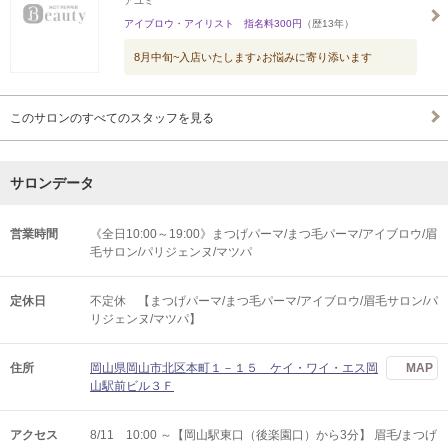
アユミ
アイブロウ・アイリスト 指名料300円
（歴13年）
8月中旬~入店いたします♪お悩みに寄り添います
このサロンのすべてのスタッフを見る
サロンデータ
営業時間
《全日10:00～19:00》まつげパーマ/まつ毛パーマ/アイブロウ/眉
毛サロン/パリジェンヌ/マツパ
定休日
不定休 【まつげパーマ/まつ毛パーマ/アイブロウ/眉毛サロン/パ
リジェンヌ/マツパ】
住所
岡山県岡山市北区本町１－１５ ケイ・ワイ・エス岡
MAP
山駅前ビル３Ｆ
アクセス
8/11 10:00 ～【岡山駅東口（後楽園口）から3分】 眉毛/まつげ