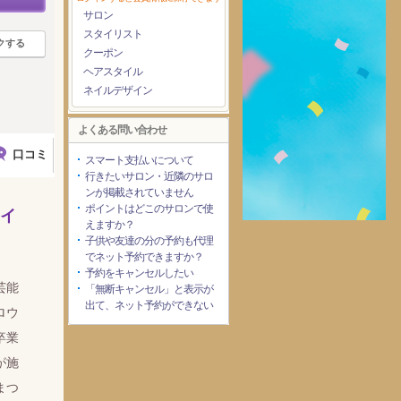
サロン
スタイリスト
クする
クーポン
ヘアスタイル
ネイルデザイン
よくある問い合わせ
口コミ
スマート支払いについて
行きたいサロン・近隣のサロ
ンが掲載されていません
ポイントはどこのサロンで使
アイ
えますか？
子供や友達の分の予約も代理
でネット予約できますか？
予約をキャンセルしたい
芸能
「無断キャンセル」と表示が
出て、ネット予約ができない
ロウ
卒業
が施
まつ