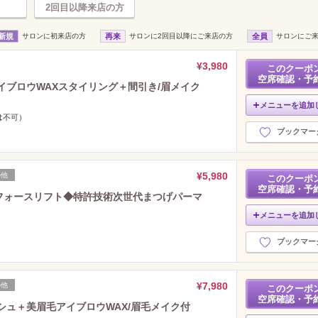
2回目以降来店の方
新規
サロンに初来店の方
再来
サロンに2回目以降にご来店の方
全員
サロンにご
¥3,980
このクーポ
空席確認・予
イブロウWAXスタイリング＋間引き/眉メイク
メニューを追加
日は不可）
ブックマー
¥5,980
の他
このクーポ
空席確認・予
プフォースリフト◆特許技術次世代まつげパーマ
メニューを追加
ブックマー
¥7,980
の他
このクーポ
空席確認・予
シュ＋美眉毛アイブロウWAX/眉毛メイク付