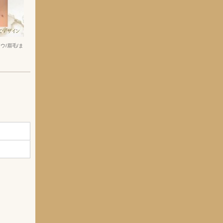
ウ/眉毛/ま