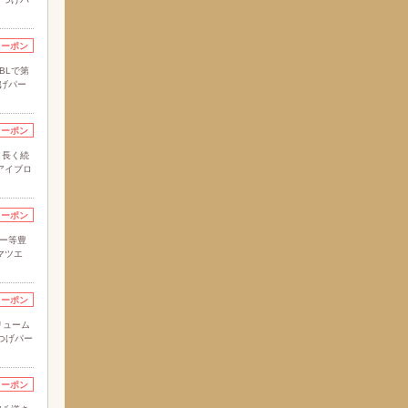
クーポン
BLで第
つげパー
クーポン
さ長く続
アイブロ
クーポン
シー等豊
マツエ
クーポン
リューム
つげパー
クーポン