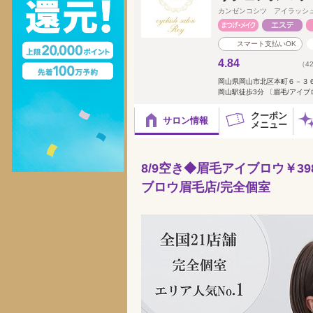
カンゼンコシツ アイラッシ
スマート支払いOK
4.84
（4
岡山県岡山市北区本町６－３
岡山駅徒歩3分 〔眉毛/アイ
クーポン
サロン情報
メニュー
8/9空き◆眉毛アイブロウ￥39
ブロウ眉毛店/完全個室