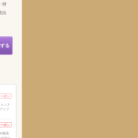
・持
続出
約する
クーポン
ジェンヌ
[アイブ
クーポン
想の目元
まつげパ