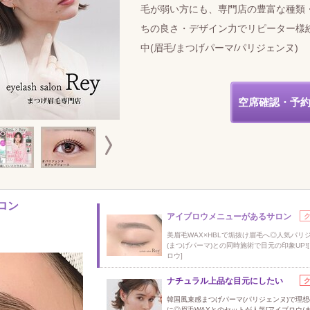
毛が弱い方にも、専門店の豊富な種類
ちの良さ・デザイン力でリピーター様
中(眉毛/まつげパーマ/パリジェンヌ)
空席確認・予
ロン
アイブロウメニューがあるサロン
美眉毛WAX×HBLで垢抜け眉毛へ◎人気パリ
(まつげパーマ)との同時施術で目元の印象UP!
ロウ]
ナチュラル上品な目元にしたい
韓国風束感まつげパーマ(パリジェンヌ)で理
に◎眉毛WAXとのセットが人気[アイブロウ/