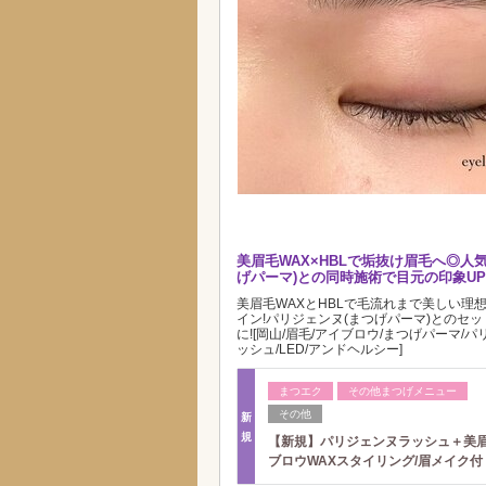
美眉毛WAX×HBLで垢抜け眉毛へ◎人
げパーマ)との同時施術で目元の印象UP!
美眉毛WAXとHBLで毛流れまで美しい理
イン!パリジェンヌ(まつげパーマ)とのセ
に![岡山/眉毛/アイブロウ/まつげパーマ/
ッシュ/LED/アンドヘルシー]
まつエク
その他まつげメニュー
その他
新
規
【新規】パリジェンヌラッシュ＋美
ブロウWAXスタイリング/眉メイク付