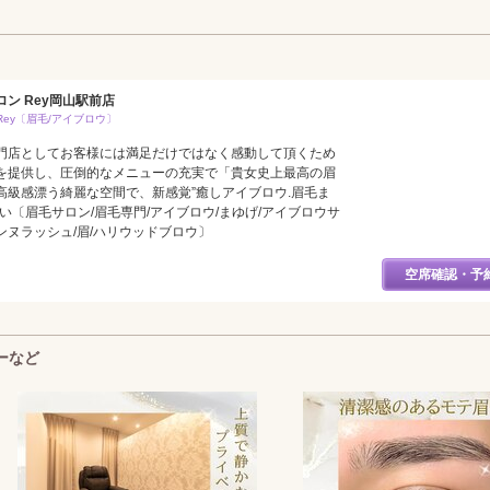
ン Rey岡山駅前店
ey〔眉毛/アイブロウ〕
門店としてお客様には満足だけではなく感動して頂くため
を提供し、圧倒的なメニューの充実で「貴女史上最高の眉
高級感漂う綺麗な空間で、新感覚”癒しアイブロウ.眉毛ま
い〔眉毛サロン/眉毛専門/アイブロウ/まゆげ/アイブロウサ
ェンヌラッシュ/眉/ハリウッドブロウ〕
空席確認・予
ーなど