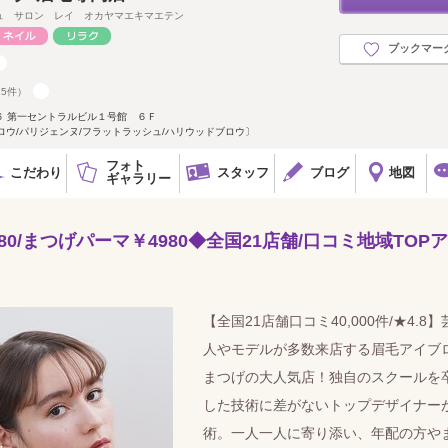
ュ サロン レイ オカヤマエキマエテン
ブックマー
25件）
６ 第一セントラルビル１号館 ６Ｆ
ブロウ/パリジェンヌ/フラットラッシュ/ハリウッドブロウ〕
フォト
こだわり
スタッフ
ブログ
地図
ギャラリー
80/まつげパーマ￥4980◆全国21店舗/口コミ地域TOP
【全国21店舗口コミ40,000件/★4.8】
人やモデルが多数来店する眉毛アイブ
まつげの大人気店！独自のスクールを
した技術に差がないトップデザイナー
術。一人一人に寄り添い、年配の方や