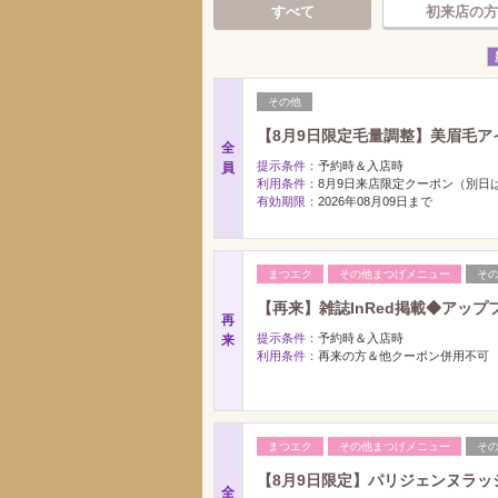
すべて
初来店の方
その他
【8月9日限定毛量調整】美眉毛ア
全
提示条件：
予約時＆入店時
員
利用条件：
8月9日来店限定クーポン（別
有効期限：
2026年08月09日まで
まつエク
その他まつげメニュー
そ
【再来】雑誌InRed掲載◆アッ
再
提示条件：
予約時＆入店時
来
利用条件：
再来の方＆他クーポン併用不可
まつエク
その他まつげメニュー
そ
【8月9日限定】パリジェンヌラッ
全