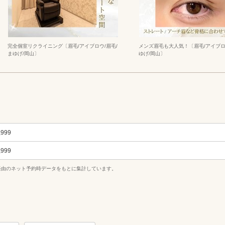
完全個室リクライニング〔眉毛/アイブロウ/眉毛/
メンズ眉毛も大人気！〔眉毛/アイブロ
まゆげ/岡山〕
ゆげ/岡山〕
,999
,999
uty経由のネット予約時データをもとに集計しています。