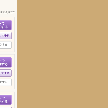
来店の全員の方
ンで
約する
して予約
クする
ンで
約する
して予約
クする
ンで
約する