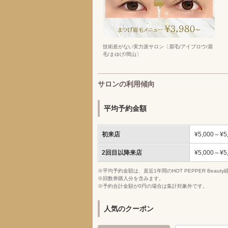
技術差がない実力派サロン〔眉毛/アイブロウ/眉
毛/まゆげ/岡山〕
サロンの利用傾向
平均予約金額
初来店
¥5,000～¥5
2回目以降来店
¥5,000～¥5
※平均予約金額は、直近1年間のHOT PEPPER Bea
※回数券購入分を含みます。
※予約合計金額が0円の場合は集計対象外です。
人気のクーポン