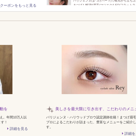
パリジェンヌ(まつげパーマ)で根元から立ち上
クーポンをもっと見る
まつげも解消![眉毛/マツエク/LED/フラットラ
仕事帰り・早朝OKのサロン
お仕事帰りに通いやすい◎パリジェンヌ(まつ
マ)で上品かつ華やかな目元に[マツエク/眉毛/
ウ]
大人女性向けこだわりサロン
まつげパーマ(パリジェンヌ)でナチュラル上
存在感ある魅力的なお目元に◎[岡山/アイブロウ
キープ力が自慢のサロン
LEDエクステで作る韓国風束感まつげ!圧倒的
ッチリ目元を同時に叶える◎[アイブロウ/眉毛
ク]
動を
美しさを最大限に引き出す、こだわりのメニ
超え。年間10万人以
パリジェンヌ・ハリウッドブロウ認定講師在籍！まつげ眉
ます！
プロによるこだわりが詰まった、豊富なメニューをご紹介
す。
詳細を見る
詳細を