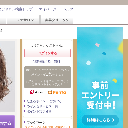
つげサロン検索トップ
マイページ
ヘルプ
ン
エステサロン
美容クリニック
)
ようこそ、ゲストさん。
ログインする
会員登録する（無料）
ホットペッパービューティーなら
1%
ポイントが
たまる！
ためたポイントをつかっておとく
にサロンをネット予約！
たまるポイントについて
つかえるサービス一覧
ポイント設定変更
ブックマーク
約する
ログインすると会員情報に保存できます