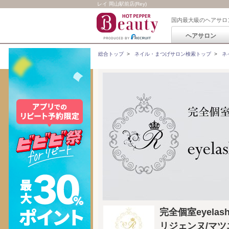
レイ 岡山駅前店(Rey)
国内最大級のヘアサロ
ヘアサロン
総合トップ
>
ネイル・まつげサロン検索トップ
>
ネ
完全個室eyelas
リジェンヌ/マツ