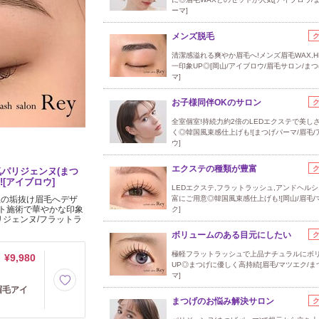
ーマ]
メンズ脱毛
清潔感溢れる爽やか眉毛へ!メンズ眉毛WAX,H
一印象UP◎[岡山/アイブロウ/眉毛サロン/ま
マ]
お子様同伴OKのサロン
全室個室!持続力約2倍のLEDエクステで美し
く◎韓国風束感仕上げも![まつげパーマ/眉毛/
ウ]
エクステの種類が豊富
気パリジェンヌ(まつ
[アイブロウ]
LEDエクステ,フラットラッシュ,アンドヘル
想の垢抜け眉毛へデザ
富にご用意◎韓国風束感仕上げも![岡山/眉毛/
ット施術で華やかな印象
ク]
パリジェンヌ/フラットラ
ボリュームのある目元にしたい
極軽フラットラッシュで上品ナチュラルにボ
¥9,980
UP◎まつげに優しく高持続[眉毛/マツエク/ま
マ]
眉毛アイ
まつげのお悩み解決サロン