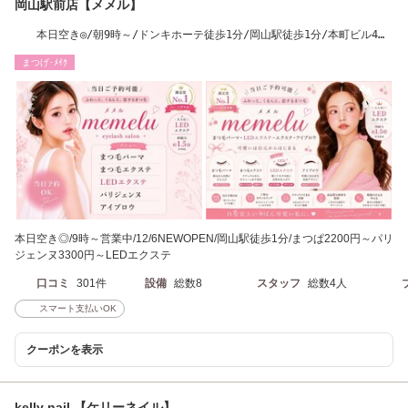
岡山駅前店【メメル】
本日空き◎/朝9時～/ドンキホーテ徒歩1分/岡山駅徒歩1分/本町ビル4
階/まつぱ2200円～
まつげ･ﾒｲｸ
本日空き◎/9時～営業中/12/6NEWOPEN/岡山駅徒歩1分/まつぱ2200円～パリ
ジェンヌ3300円～LEDエクステ
口コミ
301件
設備
総数8
スタッフ
総数4人
スマート支払いOK
クーポンを表示
kelly nail.【ケリーネイル】