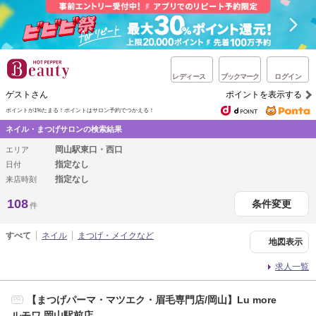
レディース
ブックマーク
ログイン
ゲストさん
ポイントを表示する
ポイントが1%たまる！
ポイントはサロン予約でつかえる！
ネイル・まつげサロンの検索結果
岡山駅東口・西口
エリア
指定なし
日付
指定なし
来店時刻
108
条件変更
件
すべて
ネイル
まつげ・メイクなど
地図表示
求人一覧
【まつげパーマ・マツエク・眉毛専門店/岡山】Lu more
PR
ルモワ 岡山駅前店