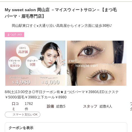
My sweet salon 岡山店 －マイスウィートサロン－【まつ毛
パーマ・眉毛専門店】
岡山駅東口すぐ★大通り沿い高島屋からイオン方面に徒歩30秒♪
まつげ･ﾒｲｸ
8/8(土)13:00空き◎平日クーポン有★まつげパーマ￥3980/LEDエクステ
￥5000/眉毛￥3980/上下カール￥8980
口コ
1762
設備
総数5
スタッフ
総数4人
ミ
件
スマート支払いOK
クーポンを表示