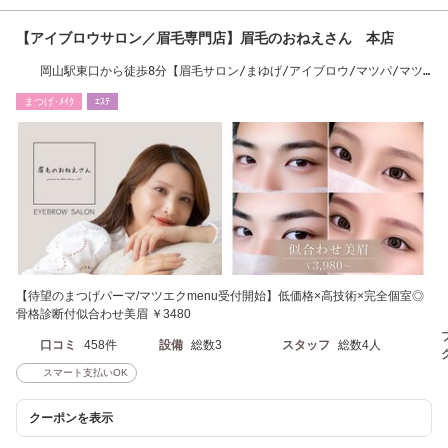
【アイブロウサロン／眉毛専門店】眉毛のおねえさん 本店
岡山駅東口から徒歩8分【眉毛サロン/まゆげ/アイブロウ/マツパ/マツ
エク】
まつげ･ﾒｲｸ
ｴｽﾃ
【待望のまつげパーマ/マツエクmenu受付開始】低価格×高技術×完全個室◎
骨格診断付似合わせ美眉 ￥3480
口コミ
458件
設備
総数3
スタッフ
総数4人
スマート支払いOK
クーポンを表示