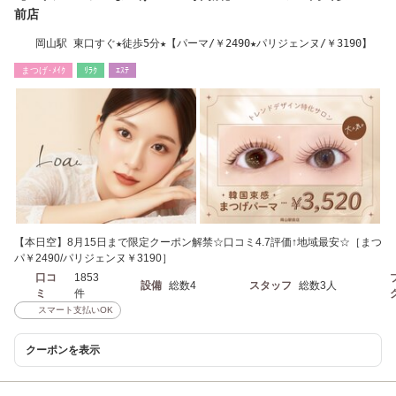
前店
岡山駅 東口すぐ★徒歩5分★【パーマ/￥2490★パリジェンヌ/￥3190】
まつげ･ﾒｲｸ
ﾘﾗｸ
ｴｽﾃ
【本日空】8月15日まで限定クーポン解禁☆口コミ4.7評価↑地域最安☆［まつ
パ￥2490/パリジェンヌ￥3190］
口コ
1853
設備
総数4
スタッフ
総数3人
ミ
件
スマート支払いOK
クーポンを表示