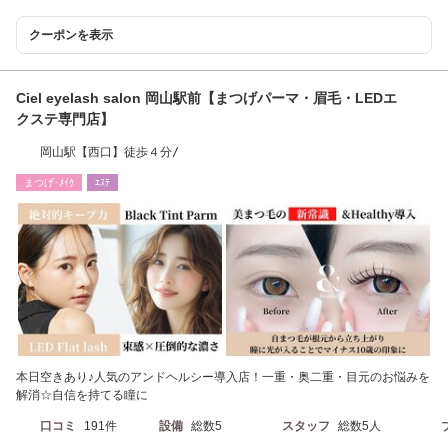
クーポンを表示
Ciel eyelash salon 岡山駅前【まつげパーマ・眉毛・LEDエ
クステ専門店】
岡山駅【西口】徒歩４分/
まつげ･ﾒｲｸ
ｴｽﾃ
本日空きあり♪人気のアンドヘルシー導入店！一重・奥二重・目元のお悩みを
解消☆自信を持てる瞳に
口コミ
191件
設備
総数5
スタッフ
総数5人