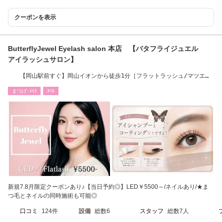
クーポンを表示
ButterflyJewel Eyelash salon 本店 【バタフライジュエル
アイラッシュサロン】
【岡山駅前すぐ】岡山イオンから徒歩1分［フラットラッシュ/マツエ
ク/ネイル/岡山駅］
まつげ･ﾒｲｸ
ﾈｲﾙ
新規7.8月限定クーポンあり♪【当日予約◎】LED￥5500～/ネイルあり/★ま
つ毛とネイルの同時施術も可能◎
口コミ
124件
設備
総数6
スタッフ
総数7人