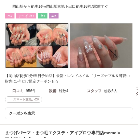
岡山駅から徒歩1分★岡山駅東地下出口徒歩10秒♪駅前すぐ
ﾈｲﾙ
まつげ･ﾒｲｸ
ﾘﾗｸ
ｴｽﾃ
【岡山駅徒歩1分/当日予約◎】最新トレンドネイル゜リーズナブル＆可愛い
指先に♪今だけ限定クーポンも☆
口コミ
956件
設備
総数4
スタッフ
総数6人
スマート支払いOK
クーポンを表示
まつげパーマ・まつ毛エクステ・アイブロウ専門店memelu