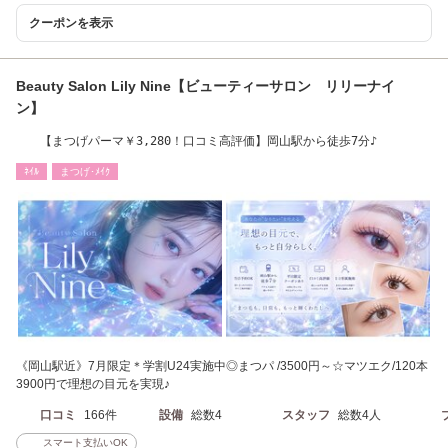
クーポンを表示
Beauty Salon Lily Nine【ビューティーサロン リリーナイ
ン】
【まつげパーマ￥3,280！口コミ高評価】岡山駅から徒歩7分♪
ﾈｲﾙ
まつげ･ﾒｲｸ
《岡山駅近》7月限定＊学割U24実施中◎まつパ /3500円～☆マツエク/120本
3900円で理想の目元を実現♪
口コミ
166件
設備
総数4
スタッフ
総数4人
スマート支払いOK