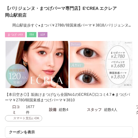
【パリジェンヌ・まつげパーマ専門店】E‘CREA エクレア
岡山駅前店
岡山駅徒歩すぐ★まつパ￥2780/韓国束感パーマ￥3810/パリジェンヌ
￥3680
まつげ･ﾒｲｸ
ﾘﾗｸ
ｴｽﾃ
【本日空き◎】垢抜けまつげなら全国No1のECREA◎口コミ4.7★まつげパ
ーマ￥2780/韓国束感まつげパーマ￥3810
口コ
1677
設備
総数4
スタッフ
総数4人
ミ
件
スマート支払いOK
クーポンを表示