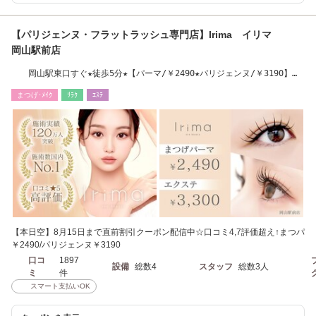
【パリジェンヌ・フラットラッシュ専門店】Irima イリマ
岡山駅前店
岡山駅東口すぐ★徒歩5分★【パーマ/￥2490★パリジェンヌ/￥3190】最
新LEDエクステ導入
まつげ･ﾒｲｸ
ﾘﾗｸ
ｴｽﾃ
【本日空】8月15日まで直前割引クーポン配信中☆口コミ4,7評価超え↑まつパ
￥2490/パリジェンヌ￥3190
口コ
1897
設備
総数4
スタッフ
総数3人
ミ
件
スマート支払いOK