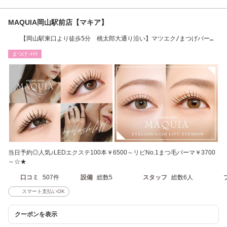
MAQUIA岡山駅前店【マキア】
【岡山駅東口より徒歩5分 桃太郎大通り沿い】マツエク/まつげパー
マ/パリジェンヌ
まつげ･ﾒｲｸ
当日予約◎人気♪LEDエクステ100本￥6500～リピNo.1まつ毛パーマ￥3700
～☆★
口コミ
507件
設備
総数5
スタッフ
総数6人
スマート支払いOK
クーポンを表示