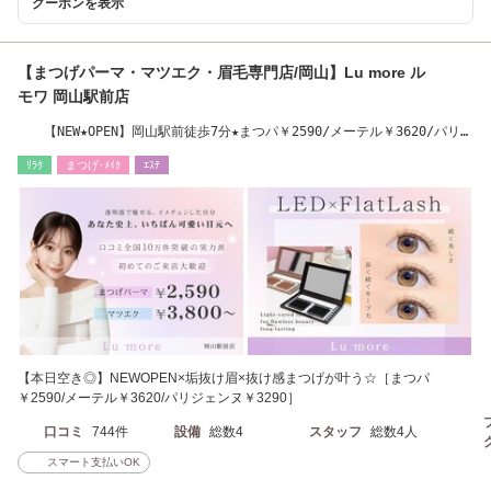
クーポンを表示
【まつげパーマ・マツエク・眉毛専門店/岡山】Lu more ル
モワ 岡山駅前店
【NEW★OPEN】岡山駅前徒歩7分★まつパ￥2590/メーテル￥3620/パリ
￥3290/LED￥4800
ﾘﾗｸ
まつげ･ﾒｲｸ
ｴｽﾃ
【本日空き◎】NEWOPEN×垢抜け眉×抜け感まつげが叶う☆［まつパ
￥2590/メーテル￥3620/パリジェンヌ￥3290］
口コミ
744件
設備
総数4
スタッフ
総数4人
スマート支払いOK