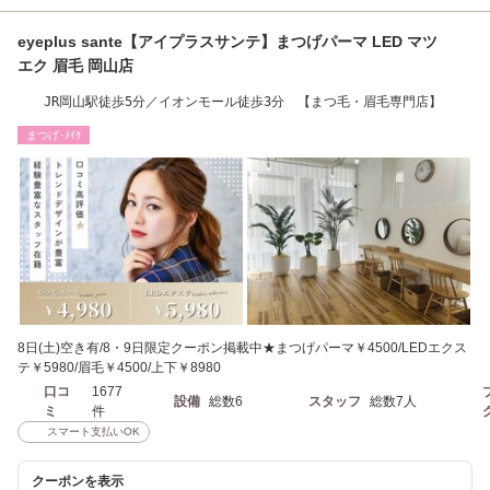
eyeplus sante【アイプラスサンテ】まつげパーマ LED マツ
エク 眉毛 岡山店
JR岡山駅徒歩5分／イオンモール徒歩3分 【まつ毛・眉毛専門店】
まつげ･ﾒｲｸ
8日(土)空き有/8・9日限定クーポン掲載中★まつげパーマ￥4500/LEDエクス
テ￥5980/眉毛￥4500/上下￥8980
口コ
1677
設備
総数6
スタッフ
総数7人
ミ
件
スマート支払いOK
クーポンを表示