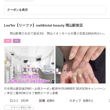
クーポンを表示
Lea'fer【リーファ】nail&total beauty 岡山駅前店
岡山駅東口を出て徒歩3分、岡山イオンモール大通り交差点斜め向かいの
2階になります。
ﾈｲﾙ
ｴｽﾃ
只今岡山最安値2980～お得クーポン配布中/SUMMER SEASONキャンペーン
／本日ご案内OK◎オフ無料クーポン多数
口コミ
182件
設備
総数6
スタッフ
総数5人
スマート支払いOK