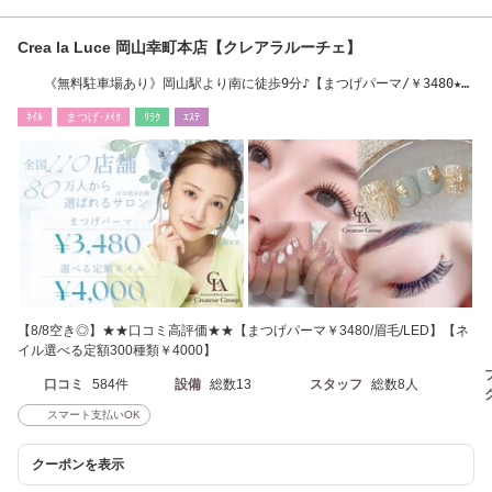
Crea la Luce 岡山幸町本店【クレアラルーチェ】
《無料駐車場あり》岡山駅より南に徒歩9分♪【まつげパーマ/￥3480★フ
ィルイン】
ﾈｲﾙ
まつげ･ﾒｲｸ
ﾘﾗｸ
ｴｽﾃ
【8/8空き◎】★★口コミ高評価★★【まつげパーマ￥3480/眉毛/LED】【ネ
イル選べる定額300種類￥4000】
口コミ
584件
設備
総数13
スタッフ
総数8人
スマート支払いOK
クーポンを表示