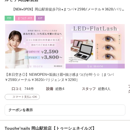
【NEW★OPEN】岡山駅前徒歩7分★まつパ￥2590/メーテル￥3620/パリ
￥3290/LED￥4800
ﾘﾗｸ
まつげ･ﾒｲｸ
ｴｽﾃ
【本日空き◎】NEWOPEN×垢抜け眉×抜け感まつげが叶う☆［まつパ
￥2590/メーテル￥3620/パリジェンヌ￥3290］
口コミ
744件
設備
総数4
スタッフ
総数4人
スマート支払いOK
クーポンを表示
Touche’nails 岡山駅前店【トゥーシェネイルズ】