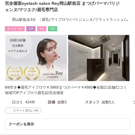
完全個室eyelash salon Rey岡山駅前店 まつげパーマパリジ
ェンヌ/マツエク/眉毛専門店
岡山駅徒歩3分 〔眉毛/アイブロウ/パリジェンヌ/フラットラッシュ/ハ
リウッドブロウ〕
まつげ･ﾒｲｸ
ｴｽﾃ
ﾈｲﾙ
ﾘﾗｸ
8/8空き◆眉毛アイブロウ￥3980/まつげパーマ￥4980◆全国21店舗/口コミ
地域TOPアイブロウ眉毛店/完全個室
口コミ
424件
設備
総数5
スタッフ
総数5人
スマート支払いOK
クーポンを表示