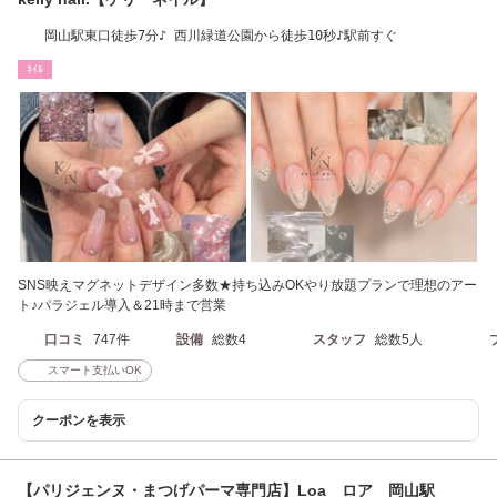
岡山駅東口徒歩7分♪ 西川緑道公園から徒歩10秒♪駅前すぐ
ﾈｲﾙ
SNS映えマグネットデザイン多数★持ち込みOKやり放題プランで理想のアー
ト♪パラジェル導入＆21時まで営業
口コミ
747件
設備
総数4
スタッフ
総数5人
スマート支払いOK
クーポンを表示
【パリジェンヌ・まつげパーマ専門店】Loa ロア 岡山駅