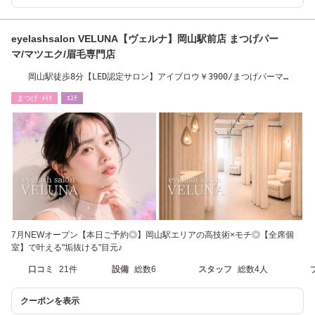
eyelashsalon VELUNA【ヴェルナ】岡山駅前店 まつげパー
マ/マツエク/眉毛専門店
岡山駅徒歩8分【LED認定サロン】アイブロウ￥3900/まつげパーマ
￥4300 [岡山/岡山駅]
まつげ･ﾒｲｸ
ｴｽﾃ
7月NEWオープン【本日ご予約◎】岡山駅エリアの高技術×モチ◎【全席個
室】で叶える"垢抜ける"目元♪
口コミ
21件
設備
総数6
スタッフ
総数4人
クーポンを表示