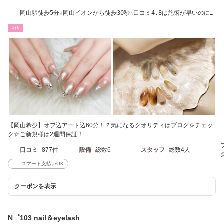
岡山駅徒歩5分☆岡山イオンから徒歩30秒☆口コミ4.8は施術が早いのにき
れいな仕上がり
ﾈｲﾙ
【岡山希少】オフ込アート込60分！？気になるクオリティはブログをチェッ
ク☆ご新規様は2週間保証！
口コミ
877件
設備
総数6
スタッフ
総数4人
スマート支払いOK
クーポンを表示
N゜103 nail＆eyelash