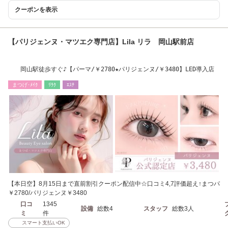
クーポンを表示
【パリジェンヌ・マツエク専門店】Lila リラ 岡山駅前店
岡山駅徒歩すぐ♪【パーマ/￥2780★パリジェンヌ/￥3480】LED導入店
まつげ･ﾒｲｸ
ﾘﾗｸ
ｴｽﾃ
【本日空】8月15日まで直前割引クーポン配信中☆口コミ4,7評価超え↑まつパ
￥2780/パリジェンヌ￥3480
口コ
1345
設備
総数4
スタッフ
総数3人
ミ
件
スマート支払いOK