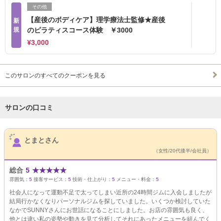
その他
【産後のボディケア】理学療法士監修★産後
新
規
のピラティスコース体験 ￥3000
¥3,000
このサロンのすべてのクーポンを見る
サロンの口コミ
サロンPick Up
とまとさん
（女性/20代後半/会社員）
総合
5
★
★
★
★
★
雰囲気：
5
接客サービス：
5
技術・仕上がり：
5
メニュー・料金：
5
社会人になって運動不足で太ってしまい近所の24時間ジムに入会しましたが
結局行かなくなりパーソナルジムを探していました。いくつか検討していた
なかでSUNNYさんにお世話になることにしました。お店の雰囲気も良く、
他とは違い私の姿勢や動きを見て分析してそれにあったメニューを組んでく