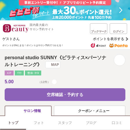
国内最大級の
サロン予約サイト
ブックマーク
ログイン
ゲストさん
ポイントを表示する
ポイントが1%たまる！
ポイントはサロン予約でつかえる！
personal studio SUNNY《ピラティス×パーソナ
ルトレーニング》
MAP
ｴｽﾃ
ﾘﾗｸ
整体･ｶｲﾛ
5.00
（12件）
空席確認・予約する
クーポン・メニュー
サロン情報
トップ
フォト
スタッフ
ブログ
口コミ