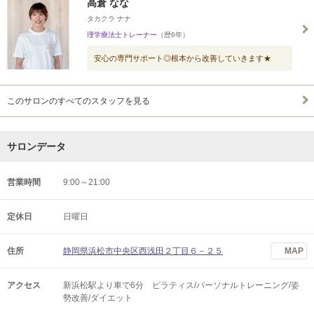
高倉 なな
タカクラ ナナ
理学療法士トレーナー
（歴6年）
安心の専門サポート◎根本から改善していきます★
このサロンのすべてのスタッフを見る
サロンデータ
営業時間
9:00～21:00
定休日
日曜日
住所
静岡県浜松市中央区西浅田２丁目６－２５
MAP
アクセス
新浜松駅より車で6分 ピラティス/パーソナルトレーニング/姿
勢改善/ダイエット