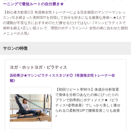
ーニングで最短ルートの自分磨き★
【初心者大歓迎◎】有資格女性トレーナーによる完全個室のマンツーマンレッ
スン♪引き締まった美BODYを目指して自分を好きになる健康な身体へ★1人で
の運動が不安な方におすすめ◎ただ痩せるだけではない《マシンピラティスで
体幹を鍛え×正しい筋トレで、理想のボディラインへ》女性の体に合わせた個別
メニューが人気♪
サロンの特徴
ヨガ・ホットヨガ・ピラティス
浜松希少★マシンピラティススタジオ◎《有資格女性トレーナー在
籍》
【初回リピート率90％】体成分分析装置
で身体を分析◎あなたの体にぴったりの
プランで効率的にボディメイク★《ピラ
ティス×姿勢改善》でしっかり美しく痩せ
られる◎柔軟性UPで腰痛首肩こりも改善
♪