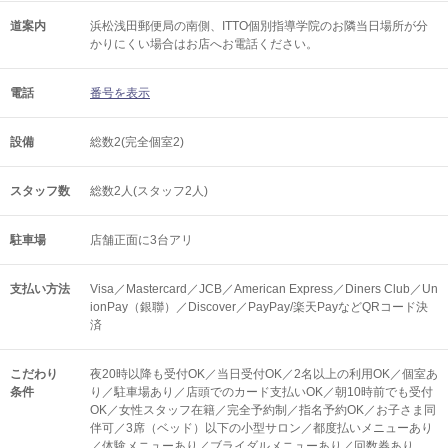
道案内
浜松浅田郵便局の南側、ITTO個別指導学院のお隣当日場所が分
かりにくい場合はお店へお電話ください。
電話
番号を表示
設備
総数2(完全個室2)
スタッフ数
総数2人(スタッフ2人)
駐車場
店舗正面に3台アリ
支払い方法
Visa／Mastercard／JCB／American Express／Diners Club／Un
ionPay（銀聯）／Discover／PayPay/楽天PayなどQRコード決
済
こだわり
夜20時以降も受付OK／当日受付OK／2名以上の利用OK／個室あ
条件
り／駐車場あり／店頭でのカード支払いOK／朝10時前でも受付
OK／女性スタッフ在籍／完全予約制／指名予約OK／お子さま同
伴可／3席（ベッド）以下の小型サロン／都度払いメニューあり
／体験メニューあり／ブライダルメニューあり／回数券あり