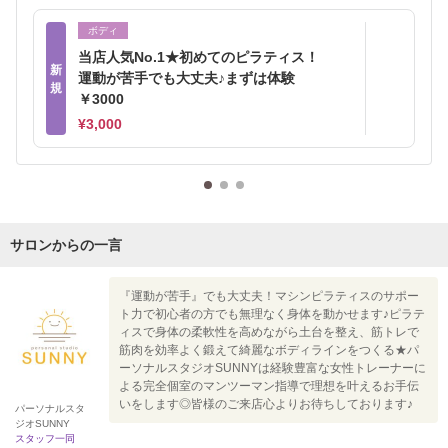
ボディ
当店人気No.1★初めてのピラティス！
新
運動が苦手でも大丈夫♪まずは体験
規
￥3000
¥3,000
サロンからの一言
『運動が苦手』でも大丈夫！マシンピラティスのサポー
ト力で初心者の方でも無理なく身体を動かせます♪ピラテ
ィスで身体の柔軟性を高めながら土台を整え、筋トレで
筋肉を効率よく鍛えて綺麗なボディラインをつくる★パ
ーソナルスタジオSUNNYは経験豊富な女性トレーナーに
よる完全個室のマンツーマン指導で理想を叶えるお手伝
いをします◎皆様のご来店心よりお待ちしております♪
パーソナルスタ
ジオSUNNY
スタッフ一同