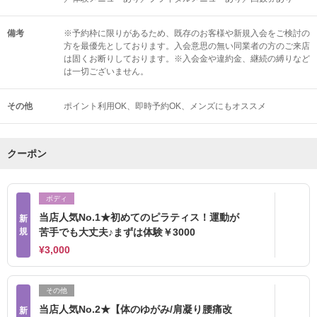
備考
※予約枠に限りがあるため、既存のお客様や新規入会をご検討の
方を最優先としております。入会意思の無い同業者の方のご来店
は固くお断りしております。※入会金や違約金、継続の縛りなど
は一切ございません。
その他
ポイント利用OK
即時予約OK
メンズにもオススメ
クーポン
ボディ
当店人気No.1★初めてのピラティス！運動が
新
規
苦手でも大丈夫♪まずは体験￥3000
¥3,000
その他
当店人気No.2★【体のゆがみ/肩凝り腰痛改
新