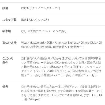
設備
総数1(リクライニングチェア1)
スタッフ数
総数1人(スタッフ1人)
駐車場
なし ※近隣にコインパーキングあり
支払い方法
Visa／Mastercard／JCB／American Express／Diners Club／Di
scover／現金/PayPay/au pay/楽天ペイ/楽天カード
こだわり
当日受付OK／個室あり／駅から徒歩5分以内／2回目以降特典あ
条件
り／店頭でのカード支払いOK／女性スタッフ在籍／完全予約制
／指名予約OK／1人で貸切OK／お子さま同伴可／リクライニン
グチェア（ベッド）／3席（ベッド）以下の小型サロン／つけ放
題メニューあり／都度払いメニューあり／体験メニューあり
備考
◎お子様連れご希望の方は一度ご相談下さい。◎5分以上遅刻さ
れる場合はご連絡お願い致します◎施術中はお電話が繋がりにく
くなっておりますので、LINEにてご連絡お願いします。LINE ID
→ @152wipeb