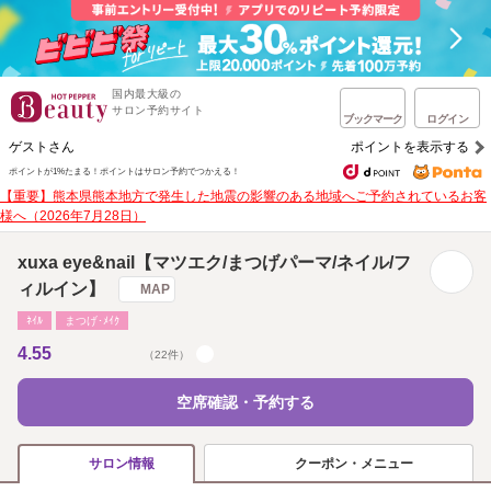
国内最大級の
サロン予約サイト
ブックマーク
ログイン
ゲストさん
ポイントを表示する
ポイントが1%たまる！
ポイントはサロン予約でつかえる！
【重要】熊本県熊本地方で発生した地震の影響のある地域へご予約されているお客
様へ（2026年7月28日）
xuxa eye&nail【マツエク/まつげパーマ/ネイル/フ
ィルイン】
MAP
ﾈｲﾙ
まつげ･ﾒｲｸ
4.55
（22件）
空席確認・予約する
クーポン・メニュー
サロン情報