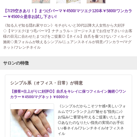
【7/29空きあり！】まつげパーマ￥4500/マツエク120本￥5800/ワンカラ
ー￥4500☆是非お試し下さい!
《知る人ぞ知る隠れ家サロン》モチがいいと30代以降大人女性から大好評
◇【マツエク/まつ毛パーマ】ナチュラル～ゴージャスまでお任せ下さい☆お客
様の目元に合わせたまつげをご提案◎【ネイル】自爪を傷つけないフィルイン
施術◇美フォルムが映えるシンプル/ニュアンスネイルが得意♪ワンカラー/マグ
ネット/フレンチネイル
サロンの特徴
シンプル系（オフィス・日常）が得意
【接客×仕上がりに好評◎】自爪をキレイに保つフィルイン施術◇ワン
カラー￥4500/マグネット￥6000☆
《シンプルだからこそツヤ感×美しいフォ
ルムでワンランク上の"魅せる"指先に♪》
お悩み/ご要望を叶えるご提案いたします
◎あなたのなりたい指先の実現のお手伝
い♪春ネイル/フレンチネイル/オフィスネ
イル