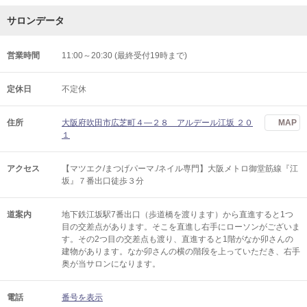
サロンデータ
営業時間
11:00～20:30 (最終受付19時まで)
定休日
不定休
住所
大阪府吹田市広芝町４―２８ アルデール江坂 ２０
MAP
１
アクセス
【マツエク/まつげパーマ./ネイル専門】大阪メトロ御堂筋線『江
坂』７番出口徒歩３分
道案内
地下鉄江坂駅7番出口（歩道橋を渡ります）から直進すると1つ
目の交差点があります。そこを直進し右手にローソンがございま
す。その2つ目の交差点も渡り、直進すると1階がなか卯さんの
建物があります。なか卯さんの横の階段を上っていただき、右手
奥が当サロンになります。
電話
番号を表示