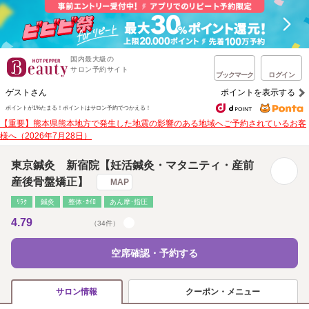
国内最大級の
サロン予約サイト
ブックマーク
ログイン
ゲストさん
ポイントを表示する
ポイントが1%たまる！
ポイントはサロン予約でつかえる！
【重要】熊本県熊本地方で発生した地震の影響のある地域へご予約されているお客
様へ（2026年7月28日）
東京鍼灸 新宿院【妊活鍼灸・マタニティ・産前
産後骨盤矯正】
MAP
ﾘﾗｸ
鍼灸
整体･ｶｲﾛ
あん摩･指圧
4.79
（34件）
空席確認・予約する
クーポン・メニュー
サロン情報