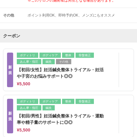
※このサロンの施術者は男性となる場合があります。
その他
ポイント利用OK
即時予約OK
メンズにもオススメ
クーポン
ボディトリ
ボディケア
整体
骨盤矯正
あん摩・指圧
鍼灸
その他
新
【初回/女性】妊活鍼灸整体トライアル・妊活
規
や子宮のお悩みサポート◎◎
¥5,500
ボディトリ
ボディケア
整体
骨盤矯正
あん摩・指圧
鍼灸
新
【初回/男性】妊活鍼灸整体トライアル・運動
規
率や精子量のサポートに◎◎
¥5,500