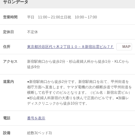
サロンデータ
営業時間
平日 11:00～21:00土日祝 10:00～17:00
定休日
不定休
住所
東京都渋谷区代々木２丁目１０－８新宿出雲ビル７Ｆ
MAP
アクセス
新宿駅南口から徒歩2分・杉山産婦人科から徒歩1分・KLCから
徒歩9分
道案内
●新宿駅南口から徒歩2分です。新宿駅南口を出て、甲州街道を
都庁方面へ直進します。ヤマダ電機の次の横断歩道で甲州街道を
横断して右手すぐのビルとなります。（ビル名：新宿出雲ビル）
●杉山産婦人科新宿の大通りを挟んで正面のビルです。●加藤レ
ディスクリニックから徒歩10分です。
電話
番号を表示
設備
総数3(ベッド3)