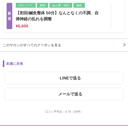
ボディケア
整体
あん摩・指圧
鍼灸
【初回/鍼灸整体 50分】なんとなくの不調、自
新
規
律神経の乱れを調整
¥6,600
このサロンのすべてのクーポンを見る
友達に共有
LINEで送る
メールで送る
口コミ平均点：
4.79
（34件）