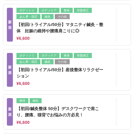
ボディトリ
ボディケア
整体
骨盤矯正
あん摩・指圧
鍼灸
その他
新
【初回/トライアル/50分】マタニティ鍼灸・整
規
体 妊娠の維持や腰痛肩こりに◎
¥6,600
ボディトリ
ボディケア
整体
骨盤矯正
あん摩・指圧
鍼灸
その他
新
【初回/トライアル/50分】産後整体リラクゼー
規
ション
¥6,600
整体
鍼灸
【初回/鍼灸整体 50分】デスクワークで肩こ
新
規
り、腰痛、猫背でお悩みの方必見！
¥6,600