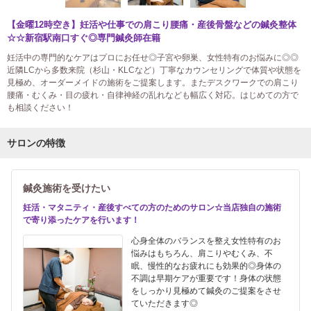
【金曜12時空き】妊活や仕事での肩こり腰痛・産後骨盤などの鍼灸整体
☆☆新宿駅南口すぐ◎専門鍼灸師在籍
妊活中の専門的なケアはプロにお任せ◎子宮や卵巣、女性特有のお悩みに◎◎
近隣LCから多数来院（杉山・KLCなど）丁寧なカウンセリングで体質や状態を
見極め、オーダーメイドの施術をご提案します。またデスクワークでの肩こり
腰痛・むくみ・目の疲れ・自律神経の乱れなども幅広く対応。はじめての方で
も相談ください！
サロンの特徴
鍼灸施術を受けたい
妊活・マタニティ・産後すべての方のためのサロン☆当店独自の施術
で寄り添ったケアを行います！
心身全体のバランスを整え女性特有のお
悩みはもちろん、肩こりやむくみ、不
眠、慢性的なお疲れにも効果的◎身体の
不調は早期ケアが重要です！身体の状態
をしっかり見極めて鍼灸のご提案をさせ
ていただきます◎