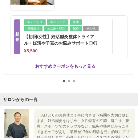
ボディトリ
ボディケア
整体
骨盤矯正
あん摩・指圧
鍼灸
その他
新
【初回/女性】妊活鍼灸整体トライア
規
ル・妊活や子宮のお悩みサポート◎◎
¥5,500
おすすめクーポンをもっと見る
サロンからの一言
一人ひとりのお身体と丁寧に向き合う時間を大切に致し
ます。妊活鍼灸をはじめ、女性特有の不調、肩こり、腰
痛、スポーツでのトラブルなど、鍼灸や整体だからこそ
できるケアがあり、業界歴17年の経験を元に的確にアプ
ローチ致します。心身ともにリラックスできる場所とな