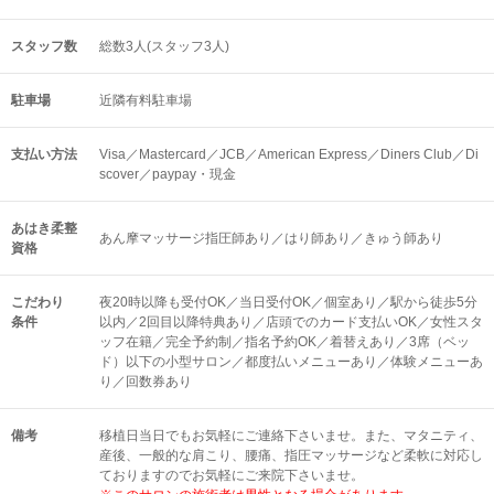
スタッフ数
総数3人(スタッフ3人)
駐車場
近隣有料駐車場
支払い方法
Visa／Mastercard／JCB／American Express／Diners Club／Di
scover／paypay・現金
あはき柔整
あん摩マッサージ指圧師あり／はり師あり／きゅう師あり
資格
こだわり
夜20時以降も受付OK／当日受付OK／個室あり／駅から徒歩5分
条件
以内／2回目以降特典あり／店頭でのカード支払いOK／女性スタ
ッフ在籍／完全予約制／指名予約OK／着替えあり／3席（ベッ
ド）以下の小型サロン／都度払いメニューあり／体験メニューあ
り／回数券あり
備考
移植日当日でもお気軽にご連絡下さいませ。また、マタニティ、
産後、一般的な肩こり、腰痛、指圧マッサージなど柔軟に対応し
ておりますのでお気軽にご来院下さいませ。