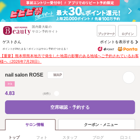
国内最大級の
サロン予約サイト
ブックマーク
ログイン
ゲストさん
ポイントを表示する
ポイントが1%たまる！
ポイントはサロン予約でつかえる！
【重要】熊本県熊本地方で発生した地震の影響のある地域へご予約されているお客
様へ（2026年7月28日）
nail salon ROSE
MAP
ﾈｲﾙ
4.83
（6件）
空席確認・予約する
クーポン・メニュー
サロン情報
トップ
フォト
スタッフ
ブログ
口コミ