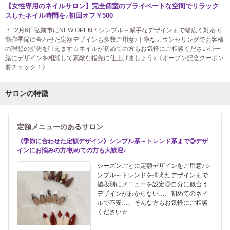
【女性専用のネイルサロン】完全個室のプライベートな空間でリラック
スしたネイル時間を♪初回オフ￥500
＊12月6日弘前市にNEW OPEN＊シンプル～派手なデザインまで幅広く対応可
能◎季節に合わせた定額デザインも多数ご用意♪丁寧なカウンセリングでお客様
の理想の指先を叶えます☆ネイルが初めての方もお気軽にご相談ください◎一
緒にデザインを相談して素敵な指先に仕上げましょう♪《オープン記念クーポン
要チェック！》
サロンの特徴
定額メニューのあるサロン
《季節に合わせた定額デザイン》シンプル系～トレンド系まで◎デザ
インにお悩みの方/初めての方も大歓迎♪
シーズンごとに定額デザインをご用意♪シ
ンプル～トレンドを抑えたデザインまで
値段別にメニューを設定◎自分に似合う
デザインがわからない…、初めてのネイ
ルで不安…、そんな方もお気軽にご相談
ください☆