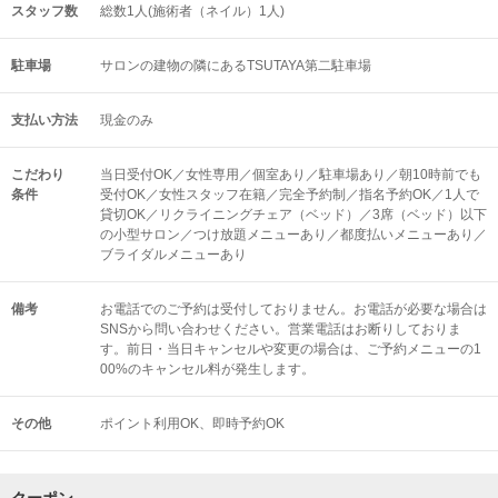
スタッフ数
総数1人(施術者（ネイル）1人)
駐車場
サロンの建物の隣にあるTSUTAYA第二駐車場
支払い方法
現金のみ
こだわり
当日受付OK／女性専用／個室あり／駐車場あり／朝10時前でも
条件
受付OK／女性スタッフ在籍／完全予約制／指名予約OK／1人で
貸切OK／リクライニングチェア（ベッド）／3席（ベッド）以下
の小型サロン／つけ放題メニューあり／都度払いメニューあり／
ブライダルメニューあり
備考
お電話でのご予約は受付しておりません。お電話が必要な場合は
SNSから問い合わせください。営業電話はお断りしておりま
す。前日・当日キャンセルや変更の場合は、ご予約メニューの1
00%のキャンセル料が発生します。
その他
ポイント利用OK
即時予約OK