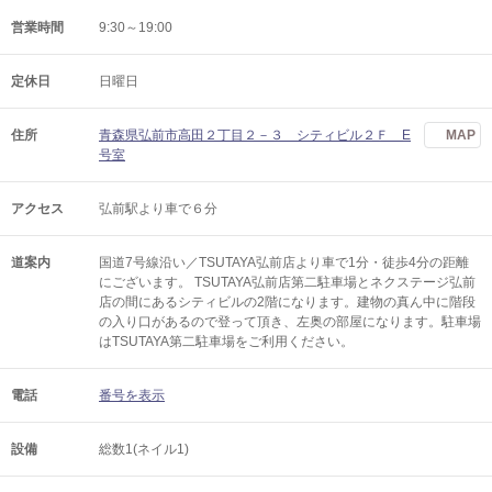
営業時間
9:30～19:00
定休日
日曜日
住所
青森県弘前市高田２丁目２－３ シティビル２Ｆ E
MAP
号室
アクセス
弘前駅より車で６分
道案内
国道7号線沿い／TSUTAYA弘前店より車で1分・徒歩4分の距離
にございます。 TSUTAYA弘前店第二駐車場とネクステージ弘前
店の間にあるシティビルの2階になります。建物の真ん中に階段
の入り口があるので登って頂き、左奥の部屋になります。駐車場
はTSUTAYA第二駐車場をご利用ください。
電話
番号を表示
設備
総数1(ネイル1)