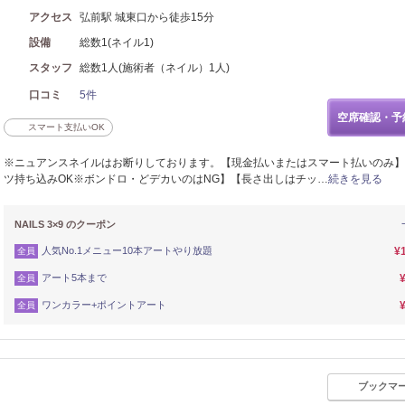
アクセス
弘前駅 城東口から徒歩15分
設備
総数1(ネイル1)
スタッフ
総数1人(施術者（ネイル）1人)
口コミ
5件
空席確認・予
スマート支払いOK
※ニュアンスネイルはお断りしております。【現金払いまたはスマート払いのみ】
ツ持ち込みOK※ボンドロ・どデカいのはNG】【長さ出しはチッ…
続きを見る
NAILS 3×9 のクーポン
人気No.1メニュー10本アートやり放題
¥
全員
アート5本まで
全員
ワンカラー+ポイントアート
全員
ブックマ