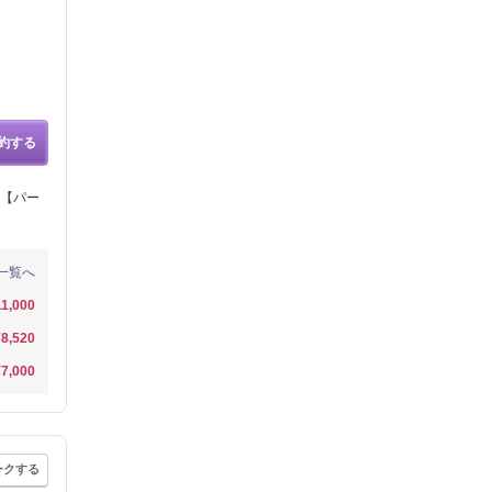
約する
【パー
一覧へ
11,000
¥8,520
¥7,000
ークする