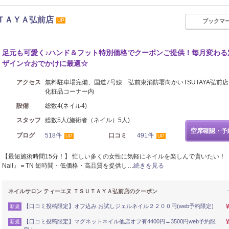
ＵＴＡＹＡ弘前店
UP
ブックマ
足元も可愛く♪ハンド＆フット特別価格でクーポンご提供！毎月変わる
ザイン☆おでかけに最適☆
アクセス
無料駐車場完備、国道7号線 弘前東消防署向かいTSUTAYA弘
化粧品コーナー内
設備
総数4(ネイル4)
スタッフ
総数5人(施術者（ネイル）5人)
空席確認・予
ブログ
518件
口コミ
491件
UP
UP
【最短施術時間15分！】 忙しい多くの女性に気軽にネイルを楽しんで貰いたい！ 『T
Nail』＝TN 短時間・低価格・高品質を提供し…
続きを見る
ネイルサロン ティーエヌ ＴＳＵＴＡＹＡ弘前店のクーポン
【口コミ投稿限定】オフ込み お試しジェルネイル２２００円(web予約限定)
新規
【口コミ投稿限定】マグネットネイル他店オフ有4400円→3500円web予約限
新規