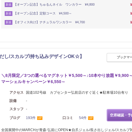
【オープン記念】ちゅるんネイル ワンカラー ¥4,800
新規
【オープン記念】定額コース ¥4,500～
新規
【オフィス向け】ナチュラルワンカラー ¥4,700
新規
だし/スカルプ/持ち込みデザインOK☆】
ブックマ
＼8月限定／3つの選べるマグネット￥5,500～♪10本やり放題￥9,900
マーシェルキャンペーン￥6,550～
アクセス
国道102号線 カブセンター弘前店のすぐ近く★駐車場10台有り
設備
-
スタッフ
-
空席確認・予
ブログ
193件
口コミ
54件
UP
UP
全国展開中のMARCHが青森-弘前にOPEN★自爪ジェル/長さ出しジェル/スカルプ