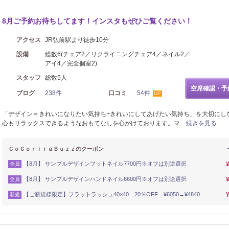
8月ご予約お待ちしてます！インスタもぜひご覧ください！
アクセス
JR弘前駅より徒歩10分
設備
総数6(チェア2／リクライニングチェア4／ネイル2／
アイ4／完全個室2)
スタッフ
総数5人
空席確認・予
ブログ
238件
口コミ
54件
UP
「デザイン＝きれいになりたい気持ち+きれいにしてあげたい気持ち」を大切にし
心もリラックスできるようなおもてなしを心がけております。マ…
続きを見る
ＣｏＣｏｒｉｒａＢｕｚｚのクーポン
【8月】 サンプルデザインフットネイル7700円※オフは別途選択
全員
【8月】 サンプルデザインハンドネイル6600円※オフは別途選択
全員
【ご新規様限定】フラットラッシュ40×40 20％OFF ¥6050→¥4840
新規