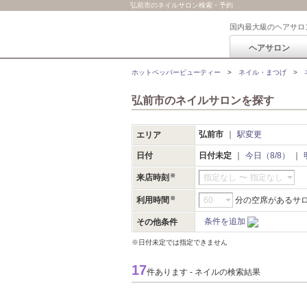
弘前市のネイルサロン検索・予約
国内最大級のヘアサロ
ヘアサロン
ホットペッパービューティー
ネイル・まつげ
弘前市のネイルサロンを探す
弘前市
駅変更
エリア
日付
日付未定
今日（8/8）
来店時刻
指定なし
〜
指定なし
利用時間
分の空席があるサ
条件を追加
その他条件
※日付未定では指定できません
17
件あります - ネイルの検索結果