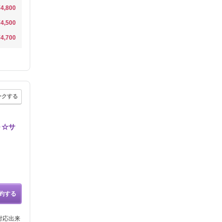
¥4,800
¥4,500
¥4,700
ークする
～☆サ
約する
対応出来