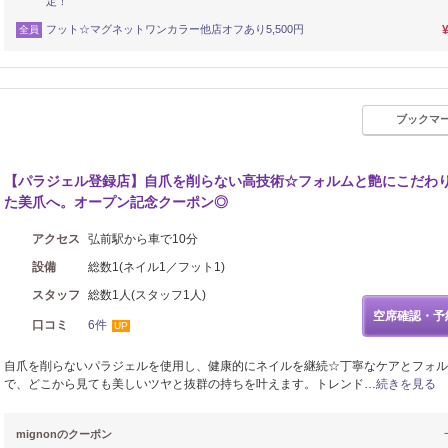
定！
フット☆マグネットワンカラー他店オフあり5,500円
全員
ブックマ
【パラジェル登録店】自爪を削らない高技術☆フォルムと艶にこだわ
た美爪へ。オープン記念クーポン◎
アクセス
弘前駅から車で10分
設備
総数1(ネイル1／フット1)
スタッフ
総数1人(スタッフ1人)
空席確認・予
口コミ
6件
UP
自爪を削らないパラジェルを使用し、健康的にネイルを継続☆丁寧なケアとフォル
で、どこから見ても美しいツヤと抜群の持ちを叶えます。トレンド…
続きを見る
mignonのクーポン