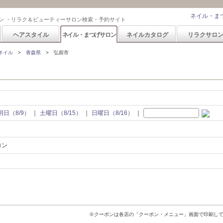
ネイル・ま
ン ・リラク＆ビューティーサロン検索・予約サイト
ヘアスタイル
ネイル・まつげサロン
ネイルカタログ
リラクサロ
ネイル
青森県
弘前市
明日（8/9）
土曜日（8/15）
日曜日（8/16）
ロン
※クーポンは各店の「クーポン・メニュー」画面で印刷し