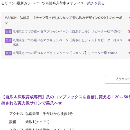
るサロン♪最新カラー/パーツも随時入荷中★オフィス…
続きを見る
MARCH 弘前店 【チップ長さだし/スカルプ/持ち込みデザインOK☆】のクーポ
ン
8月限定!3つの選べるマグキャンペーン【自爪ジェル】リピーター様￥6545
全員
8月限定!3つの選べるマグキャンペーン【長さ出しジェル】リピーター様￥8
全員
536
8月限定!3つの選べるマグキャンペーン【スカルプ】リピーター様￥9867
全員
ブックマ
【自爪＆深爪育成専門】爪のコンプレックスを自信に変える！20～50
持される実力派サロンで美爪へ★
アクセス
弘南鉄道 千年駅から徒歩1分
設備
総数1(チェア1)