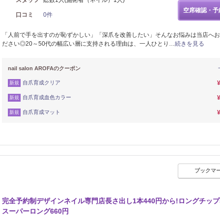
スタッフ
総数1人(施術者（ネイル）1人)
空席確認・予
口コミ
0件
「人前で手を出すのが恥ずかしい」「深爪を改善したい」そんなお悩みは当店へお
ださい◎20～50代の幅広い層に支持される理由は、一人ひとり…
続きを見る
nail salon AROFAのクーポン
自爪育成クリア
新規
自爪育成血色カラー
新規
自爪育成マット
新規
ブックマ
完全予約制デザインネイル専門店長さ出し1本440円から!ロングチップ5
スーパーロング660円