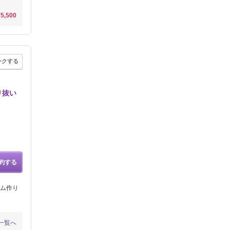
¥5,500
ークする
り抜い
約する
ム作り
一覧へ