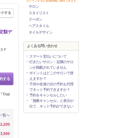
ログインすると会員情報に保存できます
サロン
ークする
スタイリスト
クーポン
ヘアスタイル
定額デ
ネイルデザイン
よくある問い合わせ
前店３Ｆ
スマート支払いについて
行きたいサロン・近隣のサロ
ンが掲載されていません
ポイントはどこのサロンで使
えますか？
約する
子供や友達の分の予約も代理
でネット予約できますか？
rial
予約をキャンセルしたい
「無断キャンセル」と表示が
出て、ネット予約ができない
一覧へ
¥2,200
¥3,500