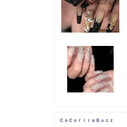
ＣｏＣｏｒｉｒａＢｕｚｚ