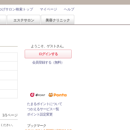
つげサロン検索トップ
マイページ
ヘルプ
ン
エステサロン
美容クリニック
ようこそ、ゲストさん。
ログインする
会員登録する（無料）
ホットペッパービューティーなら
1%
ポイントが
たまる！
ためたポイントをつかっておとく
にサロンをネット予約！
たまるポイントについて
つかえるサービス一覧
ポイント設定変更
1/1ページ
てください。
ブックマーク