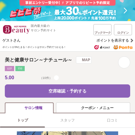
国内最大級の
サロン予約サイト
ブックマーク
ログイン
ゲストさん
ポイントを表示する
ポイントが1%たまる！
ポイントはサロン予約でつかえる！
美と健康サロン～ナチュール～
MAP
ｴｽﾃ
ﾘﾗｸ
5.00
（10件）
空席確認・予約する
クーポン・メニュー
サロン情報
トップ
スタッフ
口コミ