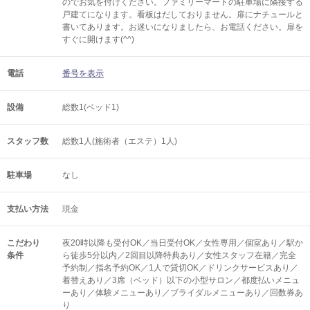
のでお気を付けください。ファミリーマートの駐車場に隣接する
戸建てになります。看板はだしておりません。扉にナチュールと
書いてあります。お迷いになりましたら、お電話ください。扉を
すぐに開けます(^^)
電話
番号を表示
設備
総数1(ベッド1)
スタッフ数
総数1人(施術者（エステ）1人)
駐車場
なし
支払い方法
現金
こだわり
夜20時以降も受付OK／当日受付OK／女性専用／個室あり／駅か
条件
ら徒歩5分以内／2回目以降特典あり／女性スタッフ在籍／完全
予約制／指名予約OK／1人で貸切OK／ドリンクサービスあり／
着替えあり／3席（ベッド）以下の小型サロン／都度払いメニュ
ーあり／体験メニューあり／ブライダルメニューあり／回数券あ
り