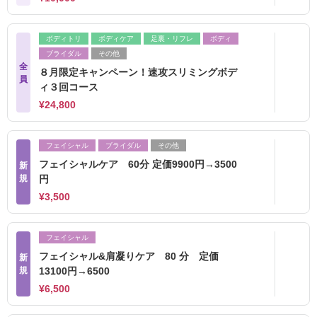
ボディトリ
ボディケア
足裏・リフレ
ボディ
ブライダル
その他
全
８月限定キャンペーン！速攻スリミングボデ
員
ィ３回コース
¥24,800
フェイシャル
ブライダル
その他
フェイシャルケア 60分 定価9900円→3500
新
規
円
¥3,500
フェイシャル
フェイシャル&肩凝りケア 80 分 定価
新
規
13100円→6500
¥6,500