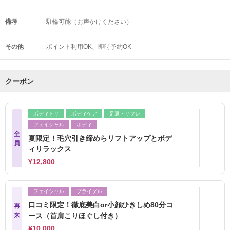
備考
駐輪可能（お声かけください）
その他
ポイント利用OK
即時予約OK
クーポン
ボディトリ
ボディケア
足裏・リフレ
フェイシャル
ボディ
全
夏限定！毛穴引き締めらリフトアップとボデ
員
ィリラックス
¥12,800
フェイシャル
ブライダル
口コミ限定！徹底美白or小顔ひきしめ80分コ
再
来
ース（首肩こりほぐし付き）
¥10,000