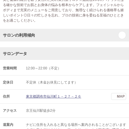
る確かな技術でお肌とお身体の悩みを根本からケアします。フェイシャルから
ボディまで充実のメニューをご用意しており、無理なく続けられる価格帯も嬉
しいポイント◎日々の忙しさを忘れ、プロの技術に身を委ねる至福のひととき
をお過ごしください。
サロンの利用傾向
サロンデータ
営業時間
12:00～22:00（不定）
定休日
不定休（木金お休見にしてます）
住所
東京都調布市仙川町１－２７－２６
MAP
アクセス
京王仙川駅徒歩2分
道案内
ナビに住所を入れると異なる場所へ案内されることがございます