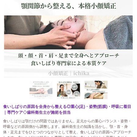
食いしばりの原因を全身から整える◎重心(足)・姿勢(筋膜)・呼吸に着目
｜専門ケア◇歯科衛生士が施術を担当
食いしばりは顎だけの問題ではありません。足元からの重心バランス・姿勢・
呼吸などの原因側から調整します。歯科衛生士の知識を活かし、顎・首・身
体・足元までをひとつのつながりとして整え、食いしばりの原因へアプローチ