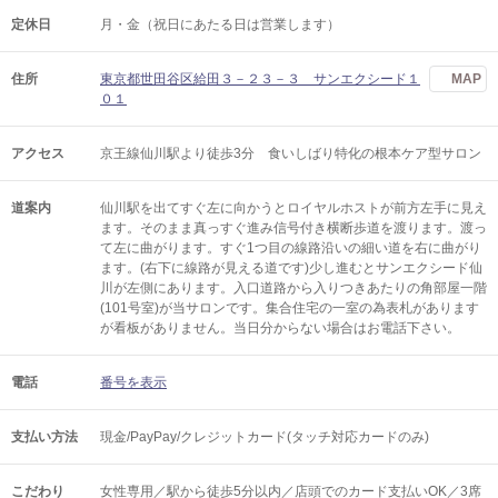
定休日
月・金（祝日にあたる日は営業します）
住所
東京都世田谷区給田３－２３－３ サンエクシード１
MAP
０１
アクセス
京王線仙川駅より徒歩3分 食いしばり特化の根本ケア型サロン
道案内
仙川駅を出てすぐ左に向かうとロイヤルホストが前方左手に見え
ます。そのまま真っすぐ進み信号付き横断歩道を渡ります。渡っ
て左に曲がります。すぐ1つ目の線路沿いの細い道を右に曲がり
ます。(右下に線路が見える道です)少し進むとサンエクシード仙
川が左側にあります。入口道路から入りつきあたりの角部屋一階
(101号室)が当サロンです。集合住宅の一室の為表札があります
が看板がありません。当日分からない場合はお電話下さい。
電話
番号を表示
支払い方法
現金/PayPay/クレジットカード(タッチ対応カードのみ)
こだわり
女性専用／駅から徒歩5分以内／店頭でのカード支払いOK／3席