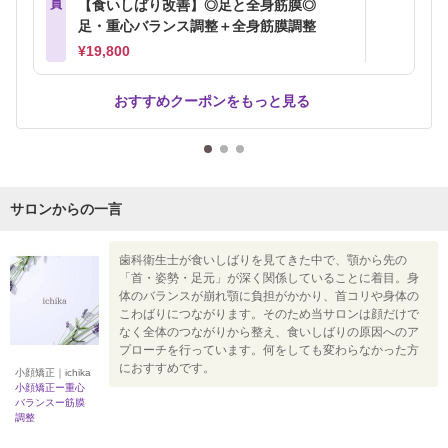
員
【食いしばり改善】◎足と全身筋膜◎
足・重心バランス調整＋全身筋膜調整
¥19,800
おすすめクーポンをもっと見る
サロンからの一言
歯科衛生士が食いしばりを見てきた中で、顎から先の
「首・姿勢・足元」が深く関係していることに着目。身
体のバランスが崩れ顎に負担がかかり、首コリや身体の
こわばりにつながります。そのため当サロンは顔だけで
なく全体のつながりから整え、食いしばりの原因へのア
プローチを行っています。何をしても変わらなかった方
におすすめです。
小顔矯正｜ichika
小顔矯正ー重心
バランスー筋膜
調整