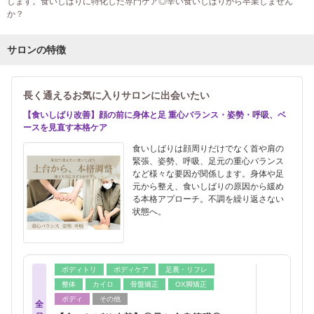
します。食いしばりに特化した専門ケア◎辛い食いしばりから卒業しません
か？
サロンの特徴
長く通えるお気に入りサロンに出会いたい
【食いしばり改善】顔の前に身体と足 重心バランス・姿勢・呼吸、ベ
ースを見直す本格ケア
食いしばりは顔周りだけでなく首や肩の
緊張、姿勢、呼吸、足元の重心バランス
など様々な要因が関係します。身体や足
元から整え、食いしばりの原因から緩め
る本格アプローチ。不調を繰り返さない
状態へ。
ボディトリ
ボディケア
足裏・リフレ
整体
カイロ
骨盤矯正
OX脚矯正
ボディ
その他
全