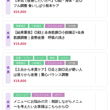
員
【本気で改善したい方へ】◎顔・身体・足◎
フル調整 食いしばり根本ケア
¥24,800
骨盤矯正
小顔矯正
フェイシャル
その他
【結果重視】◎顔と全身筋膜◎小顔矯正×全身
全
員
筋膜調整｜姿勢改善 呼吸の浅さ
¥19,800
足裏・リフレ
ヘッド
整体
カイロ
骨盤矯正
小顔矯正
フェイシャル
その他
全
【土台から本質ケア】◎足と顔◎足が硬い人
員
は巡りから改善｜重心バランス調整
¥19,800
ボディケア
フェイシャル
ボディ
メニューにお悩みの方：相談しながらメニュ
全
員
ーを考えたいお客様はこちらから◎