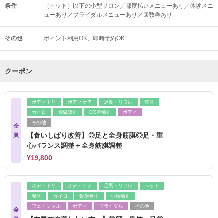
条件
（ベッド）以下の小型サロン／都度払いメニューあり／体験メニ
ューあり／ブライダルメニューあり／回数券あり
その他
ポイント利用OK
即時予約OK
クーポン
ボディトリ
ボディケア
足裏・リフレ
整体
カイロ
骨盤矯正
OX脚矯正
ボディ
その他
全
員
【食いしばり改善】◎足と全身筋膜◎足・重
心バランス調整＋全身筋膜調整
¥19,800
ボディトリ
ボディケア
足裏・リフレ
ヘッド
整体
カイロ
骨盤矯正
小顔矯正
フェイシャル
ボディ
ブライダル
その他
全