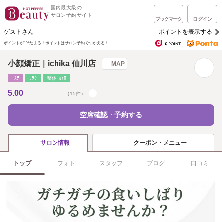
国内最大級の
サロン予約サイト
ブックマーク
ログイン
ゲストさん
ポイントを表示する
ポイントが1%たまる！
ポイントはサロン予約でつかえる！
小顔矯正｜ichika 仙川店
MAP
ｴｽﾃ
ﾘﾗｸ
整体･ｶｲﾛ
5.00
（15件）
空席確認・予約する
クーポン・メニュー
サロン情報
トップ
フォト
スタッフ
ブログ
口コミ