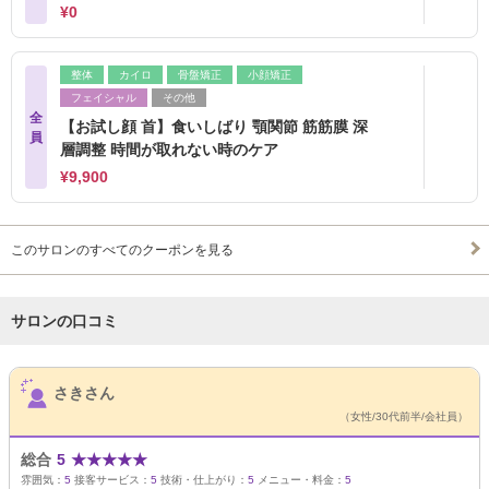
¥0
整体
カイロ
骨盤矯正
小顔矯正
フェイシャル
その他
全
【お試し顔 首】食いしばり 顎関節 筋筋膜 深
員
層調整 時間が取れない時のケア
¥9,900
このサロンのすべてのクーポンを見る
サロンの口コミ
サロンPick Up
さきさん
（女性/30代前半/会社員）
総合
5
★
★
★
★
★
雰囲気：
5
接客サービス：
5
技術・仕上がり：
5
メニュー・料金：
5