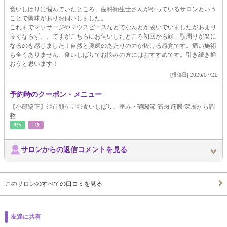
食いしばりに悩んでいたところ、歯科衛生士さんがやっているサロンという
ことで興味がありお伺いしました。
これまでマッサージやマウスピースなどでなんとか凌いでいましたがあまり
良くならず、、ですがこちらにお伺いしたところ初回から顔、顎周りが楽に
なるのを感じました！自然と奥歯のあたりの力が抜ける感覚です。痛い施術
も全くありません。食いしばりでお悩みの方にはおすすめです。引き続き通
おうと思います！
[投稿日] 2026/07/21
予約時のクーポン・メニュー
【小顔矯正】◎首顔ケア◎食いしばり、歪み・顎関節 筋肉 筋膜 深層から調
整
ﾘﾗｸ
ｴｽﾃ
サロンからの返信コメントを見る
このサロンのすべての口コミを見る
友達に共有