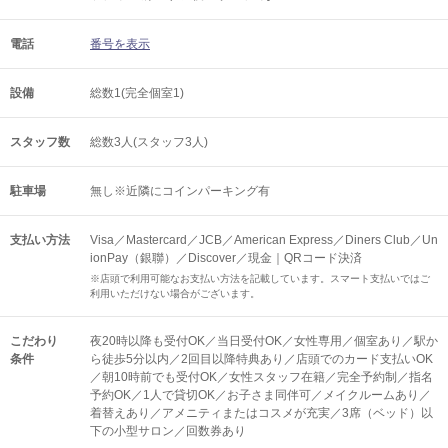
電話
番号を表示
設備
総数1(完全個室1)
スタッフ数
総数3人(スタッフ3人)
駐車場
無し※近隣にコインパーキング有
支払い方法
Visa／Mastercard／JCB／American Express／Diners Club／Un
ionPay（銀聯）／Discover／現金｜QRコード決済
※店頭で利用可能なお支払い方法を記載しています。スマート支払いではご
利用いただけない場合がございます。
こだわり
夜20時以降も受付OK／当日受付OK／女性専用／個室あり／駅か
条件
ら徒歩5分以内／2回目以降特典あり／店頭でのカード支払いOK
／朝10時前でも受付OK／女性スタッフ在籍／完全予約制／指名
予約OK／1人で貸切OK／お子さま同伴可／メイクルームあり／
着替えあり／アメニティまたはコスメが充実／3席（ベッド）以
下の小型サロン／回数券あり