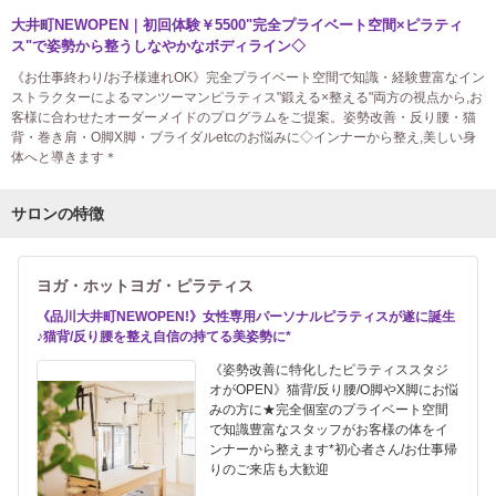
大井町NEWOPEN｜初回体験￥5500"完全プライベート空間×ピラティ
ス"で姿勢から整うしなやかなボディライン◇
《お仕事終わり/お子様連れOK》完全プライベート空間で知識・経験豊富なイン
ストラクターによるマンツーマンピラティス"鍛える×整える"両方の視点から,お
客様に合わせたオーダーメイドのプログラムをご提案。姿勢改善・反り腰・猫
背・巻き肩・O脚X脚・ブライダルetcのお悩みに◇インナーから整え,美しい身
体へと導きます＊
サロンの特徴
ヨガ・ホットヨガ・ピラティス
《品川大井町NEWOPEN!》女性専用パーソナルピラティスが遂に誕生
♪猫背/反り腰を整え自信の持てる美姿勢に*
《姿勢改善に特化したピラティススタジ
オがOPEN》猫背/反り腰/O脚やX脚にお悩
みの方に★完全個室のプライベート空間
で知識豊富なスタッフがお客様の体をイ
ンナーから整えます*初心者さん/お仕事帰
りのご来店も大歓迎