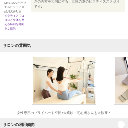
さの両方を大切にする、女性の為のピラティススタジオ
LIFE LOGパーソ
です♪
ナルピラティス
品川大井町店
ピラティスでコ
コロと身体を整
える特別な時間
をご提供
サロンの雰囲気
女性専用のプライベート空間♪未経験・初心者さんも大歓迎＊
サロンの利用傾向