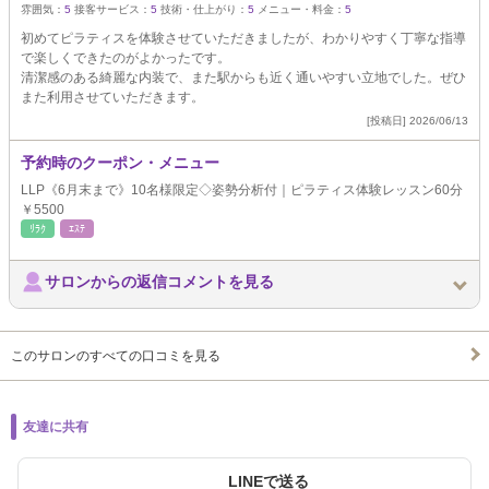
雰囲気：
5
接客サービス：
5
技術・仕上がり：
5
メニュー・料金：
5
初めてピラティスを体験させていただきましたが、わかりやすく丁寧な指導
で楽しくできたのがよかったです。
清潔感のある綺麗な内装で、また駅からも近く通いやすい立地でした。ぜひ
また利用させていただきます。
[投稿日] 2026/06/13
予約時のクーポン・メニュー
LLP《6月末まで》10名様限定◇姿勢分析付｜ピラティス体験レッスン60分
￥5500
ﾘﾗｸ
ｴｽﾃ
サロンからの返信コメントを見る
このサロンのすべての口コミを見る
友達に共有
LINEで送る