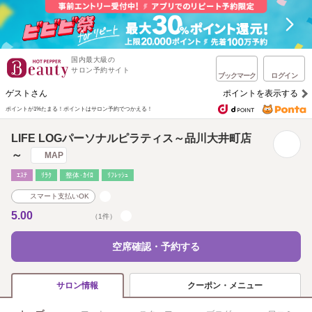
国内最大級の
サロン予約サイト
ブックマーク
ログイン
ゲストさん
ポイントを表示する
ポイントが1%たまる！
ポイントはサロン予約でつかえる！
LIFE LOGパーソナルピラティス～品川大井町店
～
MAP
ｴｽﾃ
ﾘﾗｸ
整体･ｶｲﾛ
ﾘﾌﾚｯｼｭ
スマート支払いOK
5.00
（1件）
空席確認・予約する
クーポン・メニュー
サロン情報