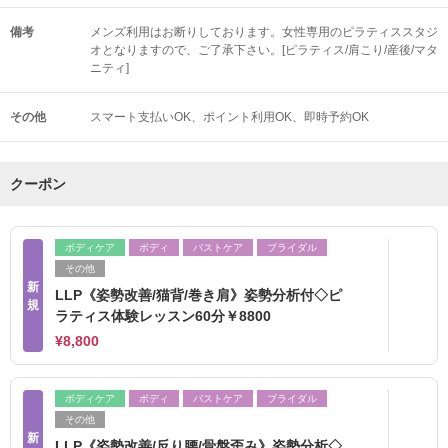
備考
メンズ利用はお断りしております。女性専用のピラティススタジ
オとなりますので、ご了承下さい。[ピラティス/肩こり/産後/マタ
ニティ]
その他
スマート支払いOK
ポイント利用OK
即時予約OK
クーポン
ボディケア
ボディ
バストケア
ブライダル
その他
新
LLP《姿勢改善/猫背/巻き肩》姿勢分析付◇ピ
規
ラティス体験レッスン60分￥8800
¥8,800
ボディケア
ボディ
バストケア
ブライダル
その他
新
LLP《姿勢改善/反り腰/骨盤歪み》姿勢分析◇