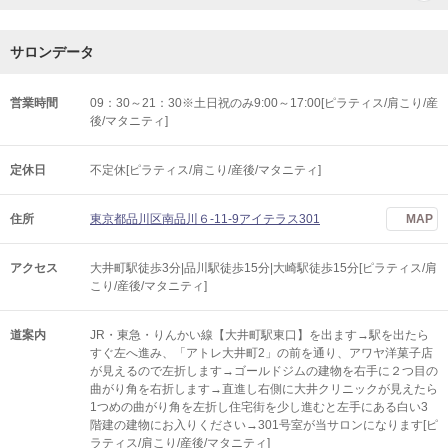
サロンデータ
営業時間
09：30～21：30※土日祝のみ9:00～17:00[ピラティス/肩こり/産
後/マタニティ]
定休日
不定休[ピラティス/肩こり/産後/マタニティ]
住所
東京都品川区南品川６-11-9アイテラス301
MAP
アクセス
大井町駅徒歩3分|品川駅徒歩15分|大崎駅徒歩15分[ピラティス/肩
こり/産後/マタニティ]
道案内
JR・東急・りんかい線【大井町駅東口】を出ます→駅を出たら
すぐ左へ進み、「アトレ大井町2」の前を通り、アワヤ洋菓子店
が見えるので左折します→ゴールドジムの建物を右手に２つ目の
曲がり角を右折します→直進し右側に大井クリニックが見えたら
1つめの曲がり角を左折し住宅街を少し進むと左手にある白い3
階建の建物にお入りください→301号室が当サロンになります[ピ
ラティス/肩こり/産後/マタニティ]