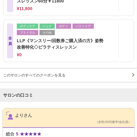
スレッスン60分￥11800
¥11,800
ボディケア
ヘッド
ボディ
バストケア
ブライダル
その他
全
LLP《マンスリー/回数券ご購入済の方》姿勢
員
改善特化◇ピラティスレッスン
¥0
このサロンのすべてのクーポンを見る
サロンの口コミ
サロンPick Up
よりさん
（女性/20代後半/会社員）
総合
5
★
★
★
★
★