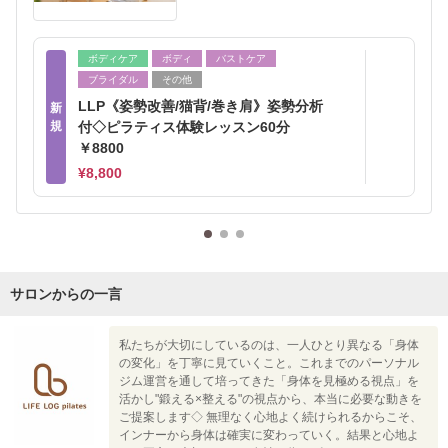
ボディケア
ボディ
バストケア
ブライダル
その他
LLP《姿勢改善/猫背/巻き肩》姿勢分析
新
規
付◇ピラティス体験レッスン60分
￥8800
¥8,800
サロンからの一言
私たちが大切にしているのは、一人ひとり異なる「身体
の変化」を丁寧に見ていくこと。これまでのパーソナル
ジム運営を通して培ってきた「身体を見極める視点」を
活かし"鍛える×整える"の視点から、本当に必要な動きを
ご提案します◇ 無理なく心地よく続けられるからこそ、
インナーから身体は確実に変わっていく。結果と心地よ