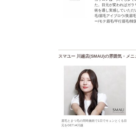
た。目元が変わればガラ
術を通し実感していただ
毛/眉毛アイブロウ/美眉毛
ー/モテ眉毛/平行眉毛/
スマユー 川越店(SMAU)の雰囲気・メ
眉毛とまつ毛の同時施術で1日でキュンとくる目
元をGET♪#川越