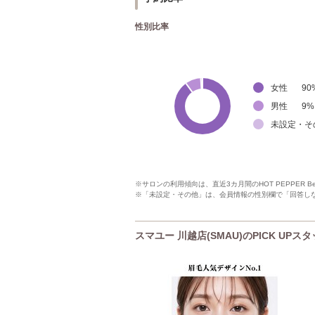
性別比率
女性
90
男性
9
%
未設定・そ
※サロンの利用傾向は、直近3カ月間のHOT PEPPER 
※「未設定・その他」は、会員情報の性別欄で「回答し
スマユー 川越店(SMAU)のPICK UPス