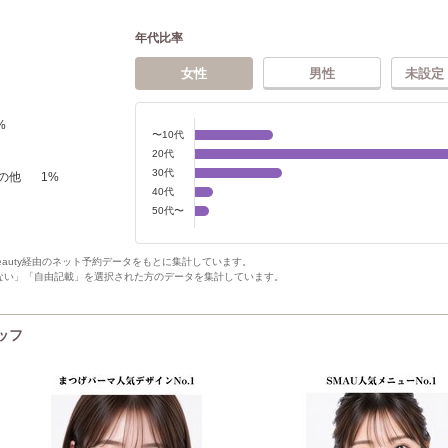
年代比率
女性
男性
未設定
%
〜10代
20代
30代
の他
1
%
40代
50代〜
Beauty経由のネット予約データをもとに集計しています。
ない」「自由記載」を選択された方のデータを集計しています。
タッフ