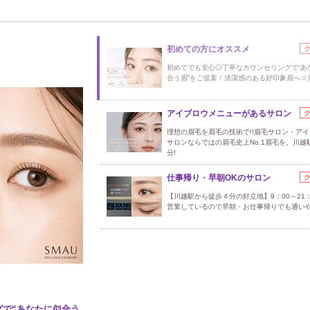
初めての方にオススメ
初めてでも安心◎丁寧なカウンセリングで“あ
合う眉”をご提案！清潔感のある好印象眉へ☆
アイブロウメニューがあるサロン
理想の眉毛を眉毛の技術で!!眉毛サロン・ア
サロンならではの眉毛史上No.1眉毛を。川越
分!
仕事帰り・早朝OKのサロン
【川越駅から徒歩４分の好立地】9：00～21：
営業しているので早朝・お仕事帰りでも通い
で“あなたに似合う