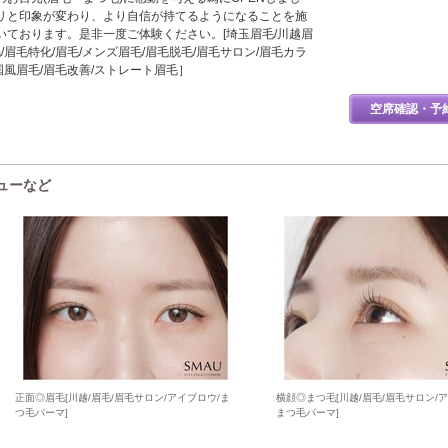
リと印象が変わり、より自信が持てるようになることを施
いております。是非一度ご体験ください。[埼玉眉毛/川越眉
/眉毛特化/眉毛/メンズ眉毛/眉毛脱毛/眉毛サロン/眉毛カラ
韓国風眉毛/眉毛改善/ストレート眉毛］
空席確認・予
ニューなど
正面◎眉毛[川越/眉毛/眉毛サロン/アイブロウ/ま
横顔◎まつ毛[川越/眉毛/眉毛サロン/ア
つ毛パーマ]
まつ毛パーマ]