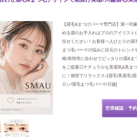
【眉毛&まつげパーマ専門店】第一印
める眉のお手入れはプロのアイリスト
任せください！お客様一人ひとりの眉
まつ毛パーマの悩みに目元のトレンド
格/表情等に合わせてピッタリの眉&ま
をご提案◎ナチュラルな美眉気&美ま
に！個室でリラックス♪[眉毛/美眉毛/
ロン/眉毛まつ毛パーマ/川越]
空席確認・予