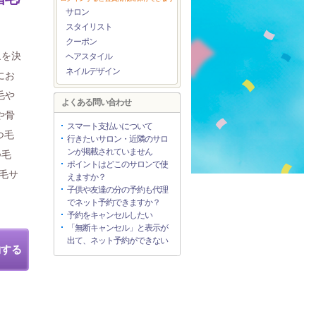
サロン
スタイリスト
クーポン
象を決
ヘアスタイル
ネイルデザイン
にお
毛や
よくある問い合わせ
や骨
スマート支払いについて
つ毛
行きたいサロン・近隣のサロ
ンが掲載されていません
つ毛
ポイントはどこのサロンで使
眉毛サ
えますか？
子供や友達の分の予約も代理
でネット予約できますか？
予約をキャンセルしたい
「無断キャンセル」と表示が
出て、ネット予約ができない
約する