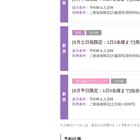
規
提示条件：
予約時＆入店時
利用条件：
ご新規様限定[川越眉毛/眉毛特化/
脱毛
その他
[8月土日祝限定：1日3名様まで]
新
提示条件：
予約時＆入店時
規
利用条件：
ご新規様限定[川越眉毛/眉毛特化/
その他まつげメニュー
その他
[8月平日限定：1日3名様まで]似
新
提示条件：
予約時＆入店時
規
利用条件：
ご新規様限定[土日祝+1000円]
※人気のクーポンは、直近1カ月間のネット予約データ
予約比率