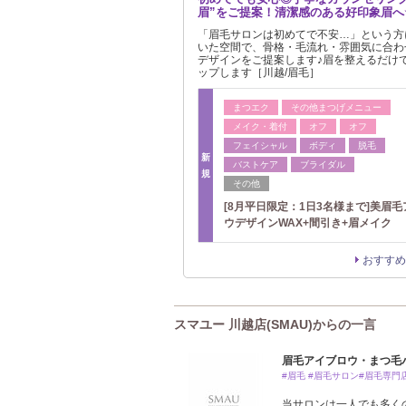
眉”をご提案！清潔感のある好印象眉へ
「眉毛サロンは初めてで不安…」という方
いた空間で、骨格・毛流れ・雰囲気に合わ
デザインをご提案します♪眉を整えるだけ
ップします［川越/眉毛］
まつエク
その他まつげメニュー
メイク・着付
オフ
オフ
フェイシャル
ボディ
脱毛
新
バストケア
ブライダル
規
その他
[8月平日限定：1日3名様まで]美眉
ウデザインWAX+間引き+眉メイク
おすすめ
スマユー 川越店(SMAU)からの一言
眉毛アイブロウ・まつ毛
#眉毛 #眉毛サロン#眉毛専門店
当サロンは一人でも多くの