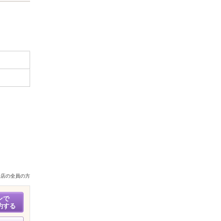
来店の全員の方
ンで
約する