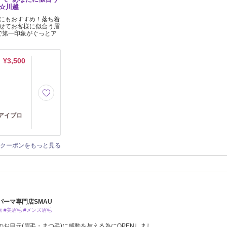
☆川越
にもおすすめ！落ち着
せてお客様に似合う眉
で第一印象がぐっとア
¥3,500
毛アイブロ
クーポンをもっと見る
パーマ専門店SMAU
 #美眉毛 #メンズ眉毛
お目元(眉毛・まつ毛)に感動を与える為にOPENしまし