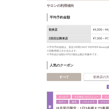
サロンの利用傾向
平均予約金額
初来店
¥4,000～¥4
2回目以降来店
¥7,000～¥7
※平均予約金額は、直近1年間のHOT PEPPER Bea
※回数券購入分を含みます。
※予約合計金額が0円の場合は集計対象外です。
人気のクーポン
すべて
初来店の方
まつエク
その他まつげメニュー
メ
ボディ
脱毛
バストケア
ブライ
新
[8月平日限定：1日3名様まで]美