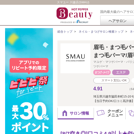
スマユー 川越店(SMAU)
国内最大級のヘアサロ
ヘアサロン
総合トップ
>
ネイル・まつげサロン検索トップ
>
ネ
眉毛・まつ毛パー
まつ毛パーマ/眉
マユゲ・マツゲパーマ・パリ
ツゲパーマ
スマート支払いOK
4.91
（6
埼玉県川越市脇田本町15-20
【当日予約OK/口コミ高評価】川
クーポン
サロン情報
メニュー
[8/7空き◎]口コミ4.9以