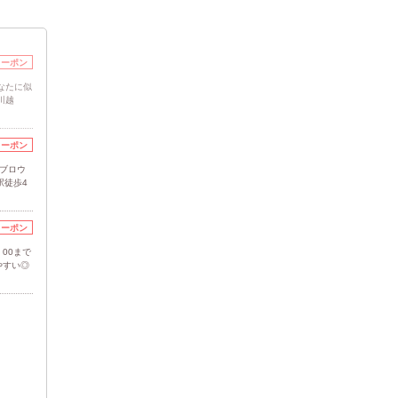
クーポン
なたに似
川越
クーポン
イブロウ
駅徒歩4
クーポン
00まで
やすい◎