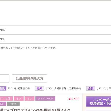
,999
,999
uty経由のネット予約時データをもとに集計しています。
2回目以降来店の方
新規
サロンに初来店の方
再来
サロンに2回目以降にご来店の方
全員
サロンにご
¥3,500
イク・着付
オフ
オフ
フェイシャル
このクーポ
空席確認・予
ダル
その他
眉毛アイブロウデザインWAX+間引き+眉メイク