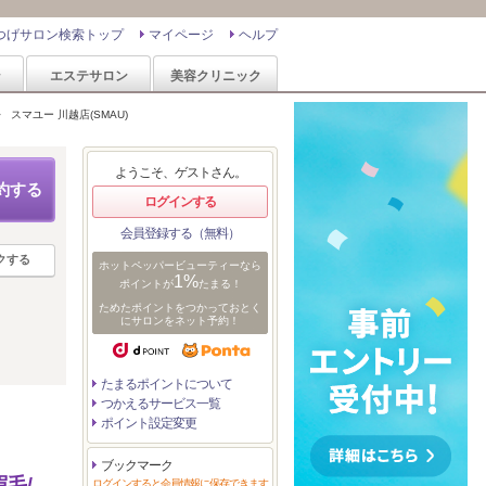
つげサロン検索トップ
マイページ
ヘルプ
ン
エステサロン
美容クリニック
>
スマユー 川越店(SMAU)
ようこそ、ゲストさん。
約する
ログインする
会員登録する（無料）
クする
ホットペッパービューティーなら
1%
ポイントが
たまる！
ためたポイントをつかっておとく
にサロンをネット予約！
たまるポイントについて
つかえるサービス一覧
ポイント設定変更
ブックマーク
毛/
ログインすると会員情報に保存できます