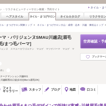
ネイル・ま
ン ・リラク＆ビューティーサロン検索・予約サイト
ヘアスタイル
ネイル・まつげサロン
ネイルカタログ
リラクサロ
イル・まつげサロン関東トップ
>
ネイル・まつげサロン大山・成増・志木・川越・東松山トップ
マ・パリジェンヌSMAU川越店[眉毛
空席確認・予
毛/まつ毛パーマ]
ジェンヌ スマユーカワゴエテン マユゲ マツゲパーマ マユゲ マ
ブックマー
4件）
モナークマンション川越601
越駅西出口徒歩3分[Men's眉毛OK]
フォト
スタッフ
ブログ
地図
口コミ
ギャラリー
上★似合わせ眉毛&まつ毛デザインで垢抜け実感♪川越眉毛/美眉