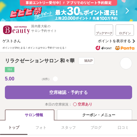
国内最大級の
サロン予約サイト
ブックマーク
ログイン
ゲストさん
ポイントを表示する
ポイントが1%たまる！
ポイントはサロン予約でつかえる！
リラクゼーションサロン 和々華
MAP
ﾘﾗｸ
5.00
（6件）
空席確認・予約する
空席あり
本日の空席状況：
◯
クーポン・メニュー
サロン情報
トップ
フォト
スタッフ
ブログ
口コミ