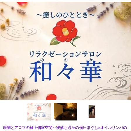
暗闇とアロマの極上個室空間～寝落ち必至の強圧ほぐし×オイルリンパの