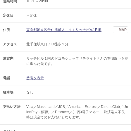
営業時間
10:30～20:00
定休日
不定休
住所
東京都足立区千住旭町３－１１リッチビル1F 奥
MAP
アクセス
北千住駅東口より徒歩１分
道案内
リッチビル１階のドコモショップサテライトさんの右側廊下を奥
に進んだ先です。
電話
番号を表示
駐車場
なし
支払い方法
Visa／Mastercard／JCB／American Express／Diners Club／Un
ionPay（銀聯）／Discover／(一部)電子マネー 決済端末不良
時は現金でのお支払いとなります。