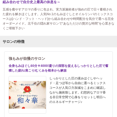
組み合わせで自分史上最高の休息を～
五感を癒やすアロマの香りに包まれ、実力派施術者が強めの圧で日々蓄積され
た疲れを解きほぐします。人気No.1のもみほぐしとオイルリンパのミックスコ
ースは[ハンド・フット・ヘッド]から組み合わせや時間配分を気分で選べる完全
オーダーメイド。北千住の隠れ家サロンで“あなただけの贅沢な時間”を心置きな
くご堪能下さい
サロンの特徴
強もみが自慢のサロン
全身もみほぐし60分￥4000!凝りの深部を捉えるしっかりとした圧で蓄
積した疲れ/肩こり/むくみを根本から解放
しっかりとした圧の揉みほぐしやヘッ
ド・足つぼ等から自由に選べるミックス
コースが人気◎力加減をこまめに確認し
ながら施術致します。幻想的なアロマ香
る非日常空間で心身をリセットし明日へ
のエネルギーチャージ♪