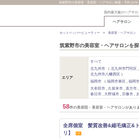
筑紫野市の美容室・美容院・ヘアサロン検索・予約 (1/3)
国内最大級のヘアサロ
ヘアサロン
ホットペッパービューティー
美容室・ヘアサロン
筑紫野市の美容室・ヘアサロンを探
すべて
北九州市
北九州市門司区
北九州市八幡西区
エリア
福岡市
福岡市東区
福岡
大牟田市
久留米市
直方市
春日市
大野城市
宗像市
58
件の美容院・美容室・ヘアサロンがあり
全席個室 髪質改善&縮毛矯正&トリ
リ】
UP