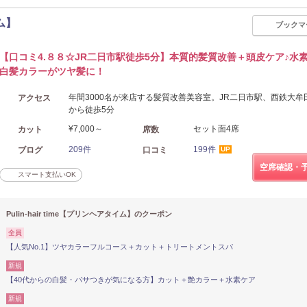
イム】
ブックマ
【口コミ4.８８☆JR二日市駅徒歩5分】本質的髪質改善＋頭皮ケア♪水
白髪カラーがツヤ髪に！
年間3000名が来店する髪質改善美容室。JR二日市駅、西鉄大牟
アクセス
から徒歩5分
¥7,000～
セット面4席
カット
席数
209件
199件
ブログ
口コミ
UP
空席確認・
スマート支払いOK
Pulin-hair time【プリンヘアタイム】のクーポン
全員
【人気No.1】ツヤカラーフルコース＋カット＋トリートメントスパ
新規
【40代からの白髪・パサつきが気になる方】カット＋艶カラー＋水素ケア
新規