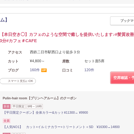
ーム】
ブックマ
【本日空き◯】カフェのような空間で癒しを提供いたします♪#髪質改善
3分#カフェ＃CAFE
西鉄二日市駅西口より徒歩３分
アクセス
¥4,800～
セット面5席
カット
席数
160件
120件
ブログ
口コミ
UP
空席確認・
スマート支払いOK
Pulin-hair room【プリンヘアルーム】のクーポン
新規
平日限定
9時～16時
【平日限定クーポン】全体カラー&カット¥11300→ ¥9900
全員
【人気NO1】 カット+イルミナカラー+トリートメント＋SD ¥16300→14800