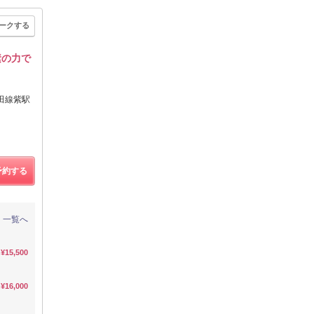
ークする
素の力で
田線紫駅
予約する
一覧へ
¥15,500
¥16,000