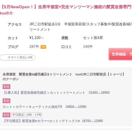
【5月NewOpen！】全席半個室×完全マンツーマン施術の髪質改善専
tuuli☆
JR二日市駅徒歩1分 半個室美容室/スタッフ募集中/髪質改善/縮
アクセス
リートメント
¥1,100～
セット面4席
カット
席数
287件
140件
ブログ
口コミ
UP
空席確認・
スマート支払いOK
全席個室 髪質改善&縮毛矯正&トリートメント tuuliJR二日市駅前店【トゥーリ】
のクーポン
新規
【1番人気】髪質改善縮毛矯正＋カット＋トリートメント 31900→18900
新規
カット＋カラー＋キューティクル強化TR 19800→12980
新規
平日限定
9時～17時
【平日限定】髪質改善inカラー+カット＋デトックスtr 18700→12980