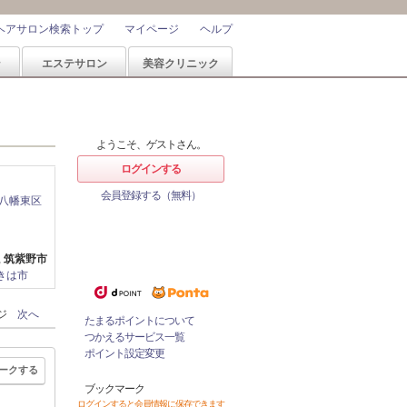
ヘアサロン検索トップ
マイページ
ヘルプ
ン
エステサロン
美容クリニック
ようこそ、ゲストさん。
ログインする
会員登録する（無料）
八幡東区
ホットペッパービューティーなら
ポイントが1%たまる！
ためたポイントをつかっておとく
筑紫野市
にサロンをネット予約！
きは市
ージ
次へ
たまるポイントについて
つかえるサービス一覧
ポイント設定変更
ークする
ブックマーク
ログインすると会員情報に保存できます