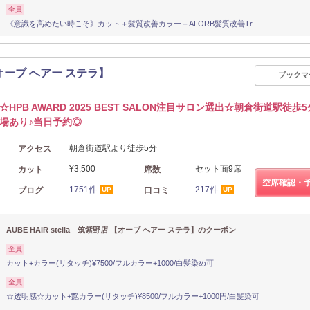
全員
《意識を高めたい時こそ》カット＋髪質改善カラー＋ALORB髪質改善Tr
 【オーブ へアー ステラ】
ブックマ
☆HPB AWARD 2025 BEST SALON注目サロン選出☆朝倉街道駅徒歩5
場あり♪当日予約◎
朝倉街道駅より徒歩5分
アクセス
¥3,500
セット面9席
カット
席数
空席確認・
1751件
217件
ブログ
口コミ
UP
UP
AUBE HAIR stella 筑紫野店 【オーブ へアー ステラ】のクーポン
全員
カット+カラー(リタッチ)¥7500/フルカラー+1000/白髪染め可
全員
☆透明感☆カット+艶カラー(リタッチ)¥8500/フルカラー+1000円/白髪染可