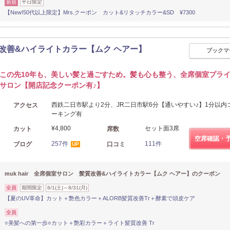
新規
平日限定
【New!50代以上限定】Mrs.クーポン カット&リタッチカラー&SD ¥7300
髪質改善&ハイライトカラー【ムク ヘアー】
ブックマ
この先10年も、美しい髪と過ごすため。髪も心も整う、全席個室プラ
サロン【開店記念クーポン有♪】
西鉄二日市駅より2分、JR二日市駅6分【通いやすい♪】1分以内
アクセス
ーキング有
¥4,800
セット面3席
カット
席数
空席確認・
257件
111件
ブログ
口コミ
UP
muk hair 全席個室サロン 髪質改善&ハイライトカラー【ムク ヘアー】のクーポン
全員
期間限定
8/1(土)～8/31(月)
【夏のUV革命】カット＋艶色カラー＋ALORB髪質改善Tr＋酵素で頭皮ケア
全員
○美髪への第一歩○カット＋艶彩カラー＋ライト髪質改善 Tr