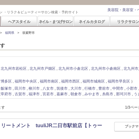
美容院・美容室・
ン ・リラク＆ビューティーサロン検索・予約サイト
ヘアスタイル
ネイル・まつげサロン
ネイルカタログ
リラクサロ
福岡県
筑紫野市
す
北九州市若松区
北九州市戸畑区
北九州市小倉北区
北九州市小倉南区
北九州市
市博多区
福岡市中央区
福岡市南区
福岡市西区
福岡市城南区
福岡市早良区
飯塚市
田川市
柳川市
八女市
筑後市
大川市
行橋市
豊前市
中間市
小郡市
太宰府市
古賀市
福津市
宮若市
嘉麻市
朝倉市
みやま市
糸島市
那珂川市
う
ます
1/3ペ
ートメント tuuliJR二日市駅前店【トゥー
ブックマ