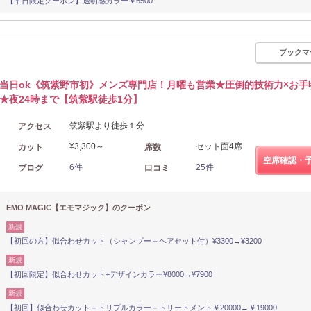
【平日限定クーポン】透明感カラー￥6500
ブックマ
当日ok《筑紫野市初》メンズ専門店！月曜も営業★圧倒的技術力×お手
★夜24時まで【筑紫駅徒歩1分】
筑紫駅より徒歩１分
アクセス
¥3,300～
セット面4席
カット
席数
空席確認・
6件
25件
ブログ
口コミ
EMO MAGIC【エモマジック】のクーポン
新規
【初回の方】似合わせカット（シャンプー＋ヘアセット付）¥3300→¥3200
新規
【初回限定】似合わせカット+デザインカラー¥8000→¥7900
新規
【初回】似合わせカット＋トリプルカラー＋トリートメント￥20000→￥19000