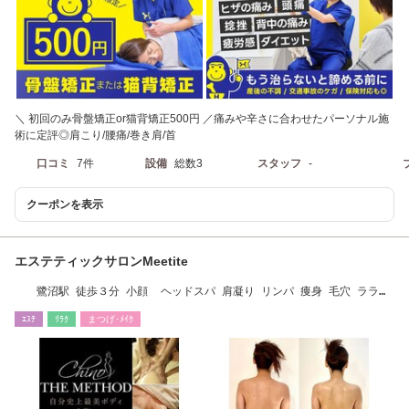
＼ 初回のみ骨盤矯正or猫背矯正500円 ／痛みや辛さに合わせたパーソナル施
術に定評◎肩こり/腰痛/巻き肩/首
口コミ
7件
設備
総数3
スタッフ
-
クーポンを表示
エステティックサロンMeetite
鷺沼駅 徒歩３分 小顔 ヘッドスパ 肩凝り リンパ 痩身 毛穴 ララピ
ール 脱毛 整体
ｴｽﾃ
ﾘﾗｸ
まつげ･ﾒｲｸ