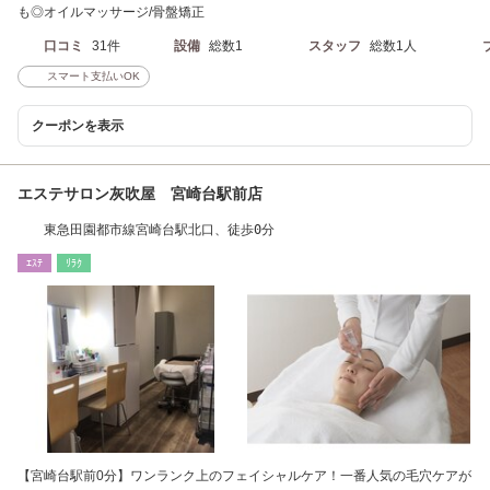
も◎オイルマッサージ/骨盤矯正
口コミ
31件
設備
総数1
スタッフ
総数1人
スマート支払いOK
クーポンを表示
エステサロン灰吹屋 宮崎台駅前店
東急田園都市線宮崎台駅北口、徒歩0分
ｴｽﾃ
ﾘﾗｸ
【宮崎台駅前0分】ワンランク上のフェイシャルケア！一番人気の毛穴ケアが