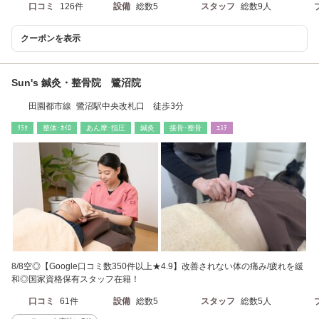
口コミ
126件
設備
総数5
スタッフ
総数9人
クーポンを表示
Sun's 鍼灸・整骨院 鷺沼院
田園都市線 鷺沼駅中央改札口 徒歩3分
ﾘﾗｸ
整体･ｶｲﾛ
あん摩･指圧
鍼灸
接骨･整骨
ｴｽﾃ
8/8空◎【Google口コミ数350件以上★4.9】改善されない体の痛み/疲れを緩
和◎国家資格保有スタッフ在籍！
口コミ
61件
設備
総数5
スタッフ
総数5人