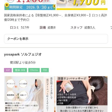
国家資格保持者による【骨盤矯正¥1,900～、全身矯正¥3,900～】口コミ高評
価!20時まで予約◎
口コミ
517件
設備
総数8
スタッフ
総数5人
クーポンを表示
yosapark ソルフェジオ
鷺沼駅より徒歩5分
ｴｽﾃ
整体･ｶｲﾛ
ﾘﾌﾚｯｼｭ
ﾘﾗｸ