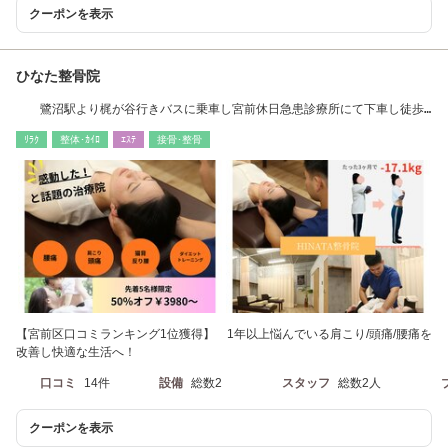
クーポンを表示
ひなた整骨院
鷺沼駅より梶が谷行きバスに乗車し宮前休日急患診療所にて下車し徒歩3
分。
ﾘﾗｸ
整体･ｶｲﾛ
ｴｽﾃ
接骨･整骨
【宮前区口コミランキング1位獲得】 1年以上悩んでいる肩こり/頭痛/腰痛を
改善し快適な生活へ！
口コミ
14件
設備
総数2
スタッフ
総数2人
クーポンを表示