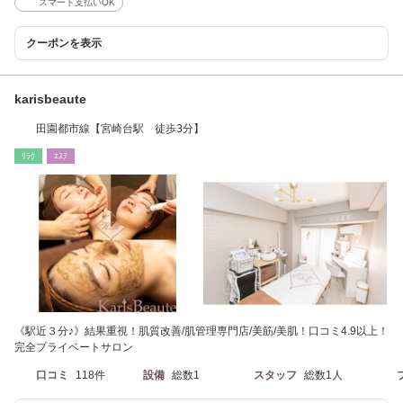
スマート支払いOK
クーポンを表示
karisbeaute
田園都市線【宮崎台駅 徒歩3分】
ﾘﾗｸ
ｴｽﾃ
《駅近３分♪》結果重視！肌質改善/肌管理専門店/美筋/美肌！口コミ4.9以上！
完全プライベートサロン
口コミ
118件
設備
総数1
スタッフ
総数1人