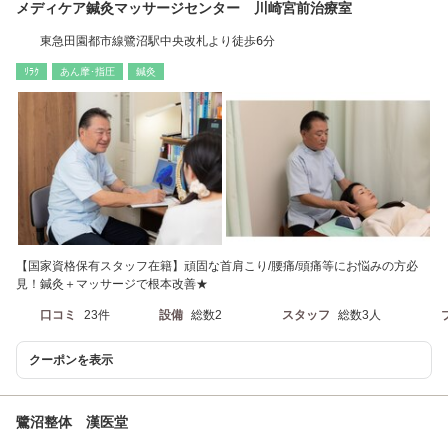
メディケア鍼灸マッサージセンター 川崎宮前治療室
東急田園都市線鷺沼駅中央改札より徒歩6分
ﾘﾗｸ
あん摩･指圧
鍼灸
【国家資格保有スタッフ在籍】頑固な首肩こり/腰痛/頭痛等にお悩みの方必
見！鍼灸＋マッサージで根本改善★
口コミ
23件
設備
総数2
スタッフ
総数3人
クーポンを表示
鷺沼整体 漢医堂