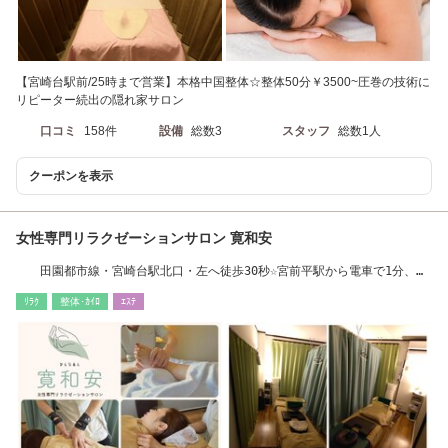
【宮崎台駅前/25時まで営業】本格中国整体☆整体50分￥3500~圧巻の技術に
リピーター続出の隠れ家サロン
口コミ
158件
設備
総数3
スタッフ
総数1人
クーポンを表示
女性専門リラクゼーションサロン 寛和安
田園都市線・宮崎台駅北口・左へ徒歩30秒☆宮前平駅から電車で1分、梶
ヶ谷駅から2分♪
ﾘﾗｸ
整体･ｶｲﾛ
ｴｽﾃ