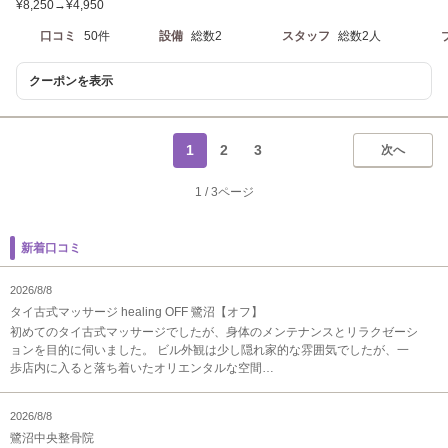
¥8,250→¥4,950
口コミ
50件
設備
総数2
スタッフ
総数2人
クーポンを表示
1
2
3
次へ
1
/
3ページ
新着口コミ
2026/8/8
タイ古式マッサージ healing OFF 鷺沼【オフ】
初めてのタイ古式マッサージでしたが、身体のメンテナンスとリラクゼーシ
ョンを目的に伺いました。 ビル外観は少し隠れ家的な雰囲気でしたが、一
歩店内に入ると落ち着いたオリエンタルな空間…
2026/8/8
鷺沼中央整骨院