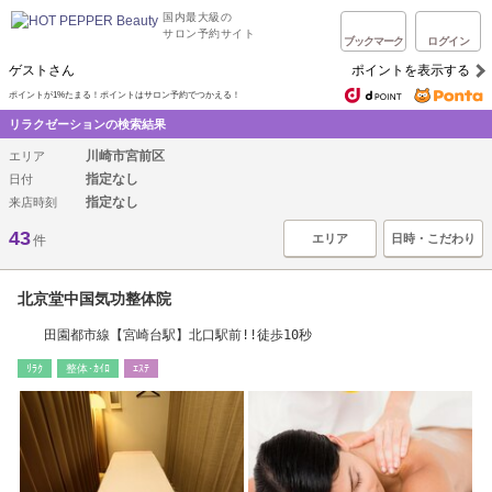
国内最大級の
サロン予約サイト
ブックマーク
ログイン
ゲストさん
ポイントを表示する
ポイントが1%たまる！ポイントはサロン予約でつかえる！
リラクゼーションの検索結果
川崎市宮前区
エリア
指定なし
日付
指定なし
来店時刻
43
エリア
日時・こだわり
件
北京堂中国気功整体院
田園都市線【宮崎台駅】北口駅前!!徒歩10秒
ﾘﾗｸ
整体･ｶｲﾛ
ｴｽﾃ