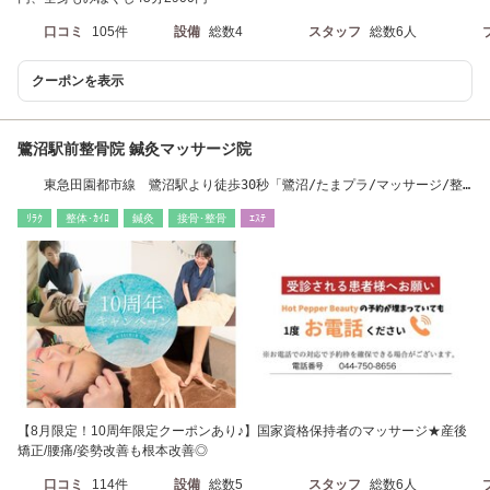
口コミ
105件
設備
総数4
スタッフ
総数6人
クーポンを表示
鷺沼駅前整骨院 鍼灸マッサージ院
東急田園都市線 鷺沼駅より徒歩30秒「鷺沼/たまプラ/マッサージ/整
体/腰痛/美容鍼」
ﾘﾗｸ
整体･ｶｲﾛ
鍼灸
接骨･整骨
ｴｽﾃ
【8月限定！10周年限定クーポンあり♪】国家資格保持者のマッサージ★産後
矯正/腰痛/姿勢改善も根本改善◎
口コミ
114件
設備
総数5
スタッフ
総数6人