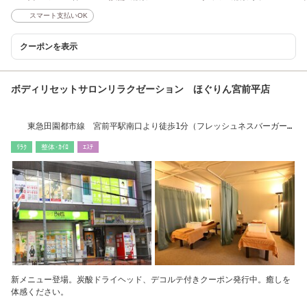
スマート支払いOK
クーポンを表示
ボディリセットサロンリラクゼーション ほぐりん宮前平店
東急田園都市線 宮前平駅南口より徒歩1分（フレッシュネスバーガーさ
んと同じビル）
ﾘﾗｸ
整体･ｶｲﾛ
ｴｽﾃ
新メニュー登場。炭酸ドライヘッド、デコルテ付きクーポン発行中。癒しを
体感ください。