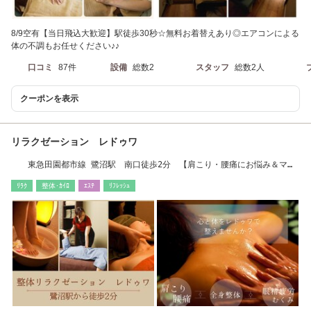
8/9空有【当日飛込大歓迎】駅徒歩30秒☆無料お着替えあり◎エアコンによる
体の不調もお任せください♪♪
口コミ
87件
設備
総数2
スタッフ
総数2人
クーポンを表示
リラクゼーション レドゥワ
東急田園都市線 鷺沼駅 南口徒歩2分 【肩こり・腰痛にお悩み＆マッ
サージ好きの方】
ﾘﾗｸ
整体･ｶｲﾛ
ｴｽﾃ
ﾘﾌﾚｯｼｭ