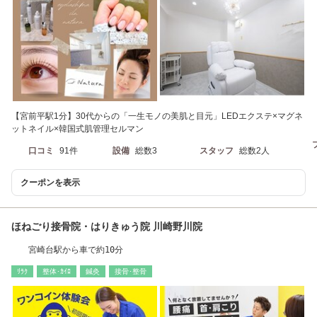
【宮前平駅1分】30代からの「一生モノの美肌と目元」LEDエクステ×マグネ
ットネイル×韓国式肌管理セルマン
口コミ
91件
設備
総数3
スタッフ
総数2人
クーポンを表示
ほねごり接骨院・はりきゅう院 川崎野川院
宮崎台駅から車で約10分
ﾘﾗｸ
整体･ｶｲﾛ
鍼灸
接骨･整骨