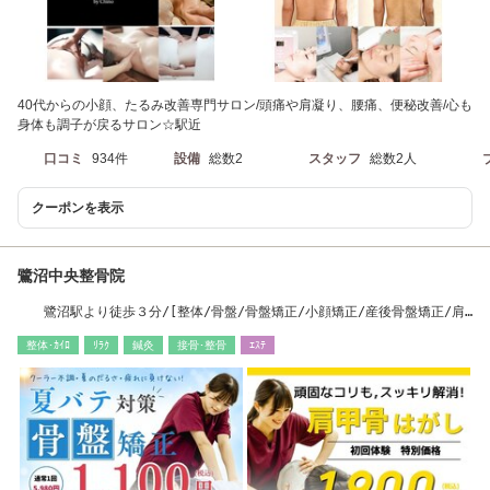
40代からの小顔、たるみ改善専門サロン/頭痛や肩凝り、腰痛、便秘改善/心も
身体も調子が戻るサロン☆駅近
口コミ
934件
設備
総数2
スタッフ
総数2人
クーポンを表示
鷺沼中央整骨院
鷺沼駅より徒歩３分/[整体/骨盤/骨盤矯正/小顔矯正/産後骨盤矯正/肩
甲骨]
整体･ｶｲﾛ
ﾘﾗｸ
鍼灸
接骨･整骨
ｴｽﾃ