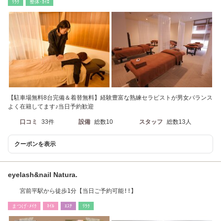
ﾘﾗｸ
整体･ｶｲﾛ
【駐車場無料8台完備＆着替無料】経験豊富な熟練セラピストが男女バランス
よく在籍してます♪当日予約歓迎
口コミ
33件
設備
総数10
スタッフ
総数13人
クーポンを表示
eyelash&nail Natura.
宮前平駅から徒歩1分【当日ご予約可能!!】
まつげ･ﾒｲｸ
ﾈｲﾙ
ｴｽﾃ
ﾘﾗｸ