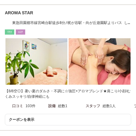
AROMA STAR
東急田園都市線宮崎台駅徒歩8分/梶が谷駅・向が丘遊園駅よりバス し
ばられ松下車すぐ
ﾘﾗｸ
ｴｽﾃ
【8/8空◎】暑い夏のダルさ・不調に☆強圧×アロマブレンド★肩こり/小顔/む
くみスッキリ/自律神経にも
口コミ
103件
設備
総数1
スタッフ
総数1人
クーポンを表示