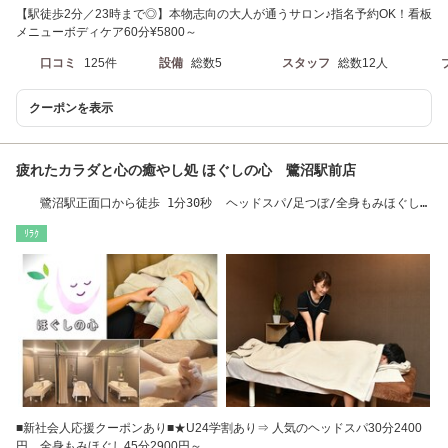
【駅徒歩2分／23時まで◎】本物志向の大人が通うサロン♪指名予約OK！看板
メニューボディケア60分¥5800～
口コミ
125件
設備
総数5
スタッフ
総数12人
クーポンを表示
疲れたカラダと心の癒やし処 ほぐしの心 鷺沼駅前店
鷺沼駅正面口から徒歩 1分30秒 ヘッドスパ/足つぼ/全身もみほぐしの
リラクゼーション
ﾘﾗｸ
■新社会人応援クーポンあり■★U24学割あり⇒ 人気のヘッドスパ30分2400
円、全身もみほぐし45分2900円～