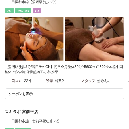
田園都市線【鷺沼駅徒歩3分】
ﾘﾗｸ
整体･ｶｲﾛ
ｴｽﾃ
【鷺沼駅徒歩3分/当日予約OK】初回全身整体60分¥5600⇒¥4500☆本格中国
整体で疲労解消/骨盤矯正/小顔効果
口コミ
22件
設備
総数2
スタッフ
総数3人
クーポンを表示
スキラボ 宮前平店
田園都市線 宮前平駅徒歩７分