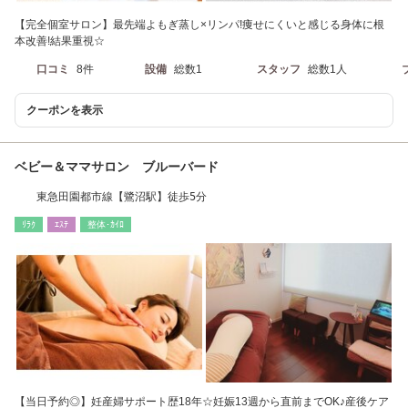
【完全個室サロン】最先端よもぎ蒸し×リンパ!痩せにくいと感じる身体に根
本改善!結果重視☆
口コミ
8件
設備
総数1
スタッフ
総数1人
クーポンを表示
ベビー＆ママサロン ブルーバード
東急田園都市線【鷺沼駅】徒歩5分
ﾘﾗｸ
ｴｽﾃ
整体･ｶｲﾛ
【当日予約◎】妊産婦サポート歴18年☆妊娠13週から直前までOK♪産後ケア