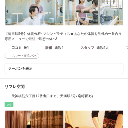
【梅田駅5分】体質分析×マシンピラティス★あなたの体質を見極め一番合う
専用メニューで最短で理想の体へ!
口コミ
9件
設備
総数4
スタッフ
総数5人
スマート支払いOK
クーポンを表示
リフレ空間
天神橋筋六丁目12番出口すぐ。天満駅3分/扇町駅3分
ﾘﾗｸ