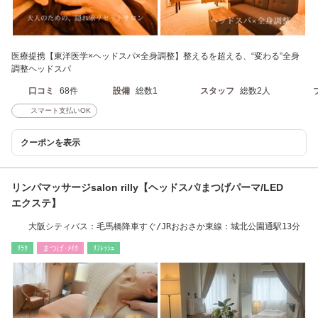
医療提携【東洋医学×ヘッドスパ×全身調整】整えるを超える、“変わる”全身
調整ヘッドスパ
口コミ
68件
設備
総数1
スタッフ
総数2人
スマート支払いOK
クーポンを表示
リンパマッサージsalon rilly【ヘッドスパ/まつげパーマ/LED
エクステ】
大阪シティバス：毛馬橋降車すぐ/JRおおさか東線：城北公園通駅13分
ﾘﾗｸ
まつげ･ﾒｲｸ
ﾘﾌﾚｯｼｭ