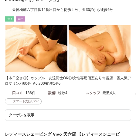
天神橋筋六丁目駅12番出口から徒歩１分、天満駅から徒歩6分
ﾘﾗｸ
ｴｽﾃ
【本日空き◎】カップル・友達同士OK◎/女性専用個室あり☆当店一番人気ア
ロマリンパ60分 ￥6,800/徒歩1分♪
口コミ
186件
設備
総数4
スタッフ
総数4人
スマート支払いOK
クーポンを表示
レディースシェービング Vivo 天六店 【レディースシェービ