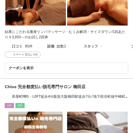
結果にこだわる痩身リンパマッサージ・むくみ解消・サイズダウン/1回あた
り￥3,850～のお試し2回券
口コミ
95件
設備
総数3
スタッフ
-
スマート支払いOK
クーポンを表示
Chloe 完全都度払い脱毛専門サロン 梅田店
茶屋町MBS・LOFT徒歩4分阪急大阪梅田駅徒歩7分/地下鉄谷町線中崎町
駅2番出口徒歩3分
ｴｽﾃ
ﾘﾗｸ