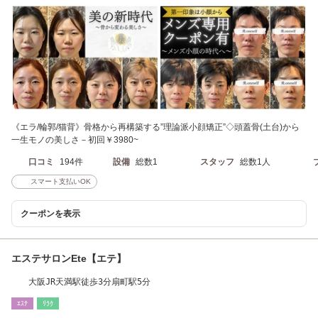
《エラ/輪郭/猫背》骨格から再構築する”理論派小顔矯正”◇頭蓋骨(土台)から
一生モノの美しさ－初回￥3980~
口コミ
194件
設備
総数1
スタッフ
総数1人
スマート支払いOK
クーポンを表示
エステサロンEte【エテ】
大阪JR天満駅徒歩3分扇町駅5分
ｴｽﾃ
ﾘﾗｸ