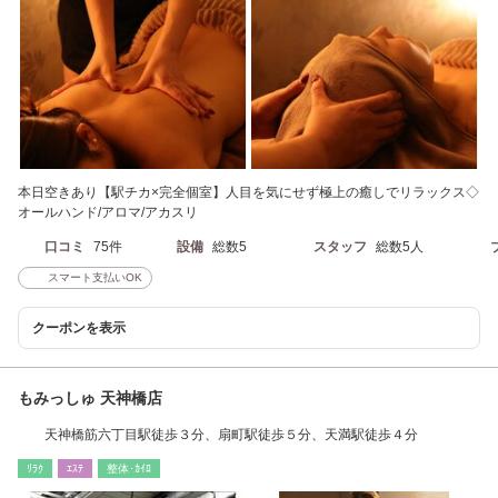
本日空きあり【駅チカ×完全個室】人目を気にせず極上の癒しでリラックス◇
オールハンド/アロマ/アカスリ
口コミ
75件
設備
総数5
スタッフ
総数5人
スマート支払いOK
クーポンを表示
もみっしゅ 天神橋店
天神橋筋六丁目駅徒歩３分、扇町駅徒歩５分、天満駅徒歩４分
ﾘﾗｸ
ｴｽﾃ
整体･ｶｲﾛ