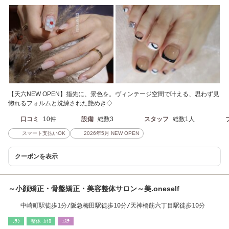
【天六NEW OPEN】指先に、景色を。ヴィンテージ空間で叶える、思わず見
惚れるフォルムと洗練された艶めき◇
口コミ
10件
設備
総数3
スタッフ
総数1人
スマート支払いOK
2026年5月 NEW OPEN
クーポンを表示
～小顔矯正・骨盤矯正・美容整体サロン～美.oneself
中崎町駅徒歩1分/阪急梅田駅徒歩10分/天神橋筋六丁目駅徒歩10分
ﾘﾗｸ
整体･ｶｲﾛ
ｴｽﾃ