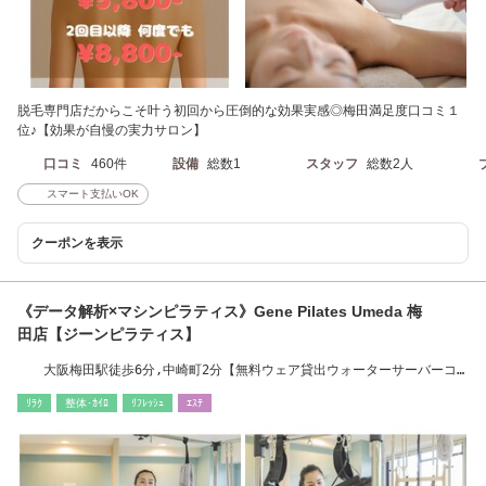
脱毛専門店だからこそ叶う初回から圧倒的な効果実感◎梅田満足度口コミ１
位♪【効果が自慢の実力サロン】
口コミ
460件
設備
総数1
スタッフ
総数2人
スマート支払いOK
クーポンを表示
《データ解析×マシンピラティス》Gene Pilates Umeda 梅
田店【ジーンピラティス】
大阪梅田駅徒歩6分,中崎町2分【無料ウェア貸出ウォーターサーバーコ
ーヒーマシン有】
ﾘﾗｸ
整体･ｶｲﾛ
ﾘﾌﾚｯｼｭ
ｴｽﾃ