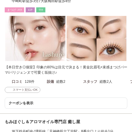
中崎町駅徒歩3分/大阪梅田駅徒歩8分
まつげ･ﾒｲｸ
ｴｽﾃ
ﾘﾗｸ
【本日空き◎個室】印象の80%は目元で決まる！黄金比眉毛×束感まつげパー
マ/パリジェンヌで可愛く垢抜け♪
口コミ
128件
設備
総数2
スタッフ
総数2人
スマート支払いOK
クーポンを表示
もみほぐし＆アロマオイル専門店 癒し屋
地下鉄谷町線/堺筋線「天神橋筋六丁目駅」8番出口より徒歩1分