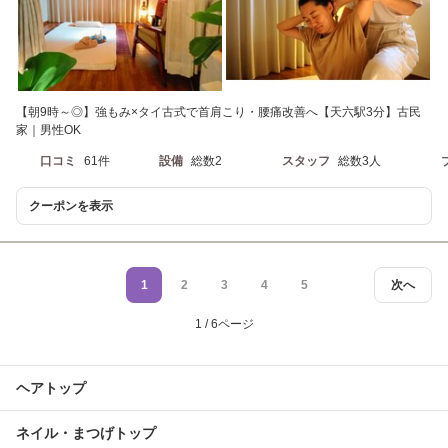
【朝9時～◎】強もみ×タイ古式で首肩こり・腰痛改善へ【天六駅3分】古民
家｜男性OK
口コミ
61件
設備
総数2
スタッフ
総数3人
クーポンを表示
1
2
3
4
5
次へ
1 / 6ページ
ヘアトップ
ネイル・まつげトップ