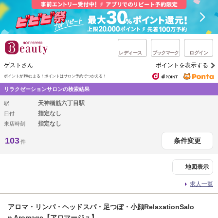
レディース
ブックマーク
ログイン
ゲストさん
ポイントを表示する
ポイントが1%たまる！
ポイントはサロン予約でつかえる！
リラクゼーションサロンの検索結果
天神橋筋六丁目駅
駅
指定なし
日付
指定なし
来店時刻
103
条件変更
件
地図表示
求人一覧
アロマ・リンパ・ヘッドスパ・足つぼ・小顔RelaxationSalo
n Aromage【アロマージュ】