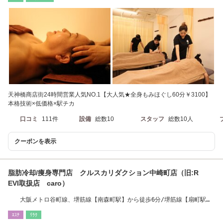
天神橋商店街24時間営業人気NO.1【大人気★全身もみほぐし60分￥3100】
本格技術×低価格×駅チカ
口コミ
111件
設備
総数10
スタッフ
総数10人
クーポンを表示
脂肪冷却/痩身専門店 クルスカリダクション中崎町店（旧:R
EVI取扱店 caro）
大阪メトロ谷町線、堺筋線【南森町駅】から徒歩6分/堺筋線【扇町駅】
から徒歩8分
ｴｽﾃ
ﾘﾗｸ