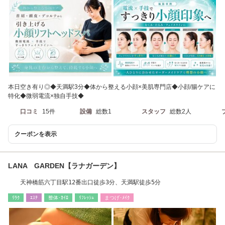
本日空き有り◎◆天満駅3分◆体から整える小顔×美肌専門店◆小顔/腸ケアに
特化◆微弱電流×独自手技◆
口コミ
15件
設備
総数1
スタッフ
総数2人
クーポンを表示
LANA GARDEN【ラナガーデン】
天神橋筋六丁目駅12番出口徒歩3分、天満駅徒歩5分
ﾘﾗｸ
ｴｽﾃ
整体･ｶｲﾛ
ﾘﾌﾚｯｼｭ
まつげ･ﾒｲｸ