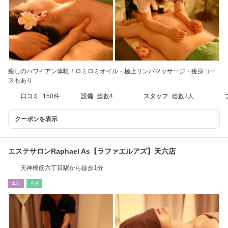
癒しのハワイアン体験！ロミロミオイル・極上リンパマッサージ・痩身コー
スもあり
口コミ
150件
設備
総数4
スタッフ
総数7人
クーポンを表示
エステサロンRaphael As【ラファエルアズ】天六店
天神橋筋六丁目駅から徒歩1分
ｴｽﾃ
ﾘﾗｸ