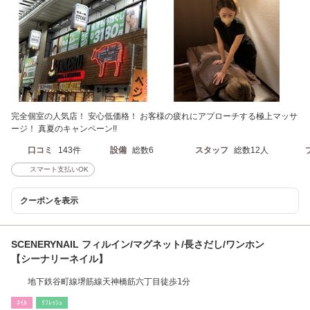
完全個室の人気店！ 安心低価格！ お客様の疲れにアプローチする極上マッサ
ージ！ 真夏のキャンペーン!!
口コミ
143件
設備
総数6
スタッフ
総数12人
スマート支払いOK
クーポンを表示
SCENERYNAIL フィルイン/マグネット/長さだし/ワンホン
【シーナリーネイル】
地下鉄谷町線堺筋線天神橋筋六丁目徒歩1分
ﾈｲﾙ
ﾘﾌﾚｯｼｭ