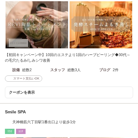
【初回キャンペーン中】10回のエステより1回のハーブピーリング◆30代～
の毛穴たるみ/しみシワ改善
設備
総数2
スタッフ
総数3人
ブログ
2件
スマート支払いOK
クーポンを表示
Smile SPA
天神橋筋六丁目駅1番出口より徒歩1分
ﾘﾗｸ
ｴｽﾃ