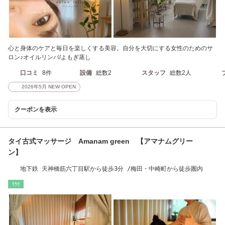
心と身体のケアと毎日を楽しくする美容。自分を大切にする女性のためのサ
ロン♪オイルリンパ/よもぎ蒸し
口コミ
8件
設備
総数2
スタッフ
総数2人
2026年5月 NEW OPEN
クーポンを表示
タイ古式マッサージ Amanam green 【アマナムグリー
ン】
地下鉄 天神橋筋六丁目駅から徒歩3分 /梅田・中崎町から徒歩圏内
ﾘﾗｸ