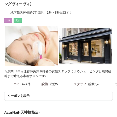
ングヴィーヴォ】
地下鉄天神橋筋6丁目駅 1番・8番出口すぐ
ｴｽﾃ
ﾘﾗｸ
☆創業67年☆理容師免許保持者の女性スタッフによるシェービングと肌質改
善まで叶える本格サロンです♪
口コミ
424件
設備
総数5
スタッフ
総数5人
クーポンを表示
AzurNail-天神橋筋店-