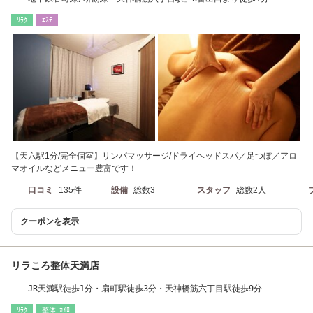
ﾘﾗｸ
ｴｽﾃ
【天六駅1分/完全個室】リンパマッサージ/ドライヘッドスパ／足つぼ／アロ
マオイルなどメニュー豊富です！
口コミ
135件
設備
総数3
スタッフ
総数2人
クーポンを表示
リラころ整体天満店
JR天満駅徒歩1分・扇町駅徒歩3分・天神橋筋六丁目駅徒歩9分
ﾘﾗｸ
整体･ｶｲﾛ