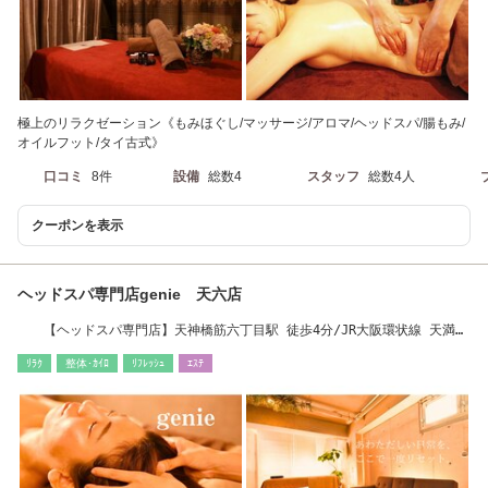
極上のリラクゼーション《もみほぐし/マッサージ/アロマ/ヘッドスパ/腸もみ/
オイルフット/タイ古式》
口コミ
8件
設備
総数4
スタッフ
総数4人
クーポンを表示
ヘッドスパ専門店genie 天六店
【ヘッドスパ専門店】天神橋筋六丁目駅 徒歩4分/JR大阪環状線 天満駅
徒歩14分
ﾘﾗｸ
整体･ｶｲﾛ
ﾘﾌﾚｯｼｭ
ｴｽﾃ