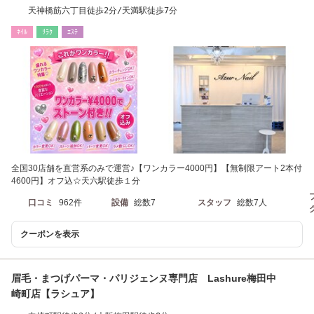
天神橋筋六丁目徒歩2分/天満駅徒歩7分
ﾈｲﾙ
ﾘﾗｸ
ｴｽﾃ
全国30店舗を直営系のみで運営♪【ワンカラー4000円】【無制限アート2本付
4600円】オフ込☆天六駅徒歩１分
口コミ
962件
設備
総数7
スタッフ
総数7人
クーポンを表示
眉毛・まつげパーマ・パリジェンヌ専門店 Lashure梅田中
崎町店【ラシュア】