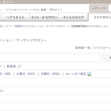
(1/11)
レディース
ン ・リラク＆ビューティーサロン検索・予約サイト
ヘアスタイル
ネイル・まつげサロン
ネイルカタログ
リラクサロ
索トップ
>
大阪府のリラクゼーション・マッサージサロン
>
長堀橋駅周辺のリラクゼーション・
ーション・マッサージサロン～
駅検索一覧｜リラクゼー
｜
駅変更
日（8/9）
｜
土曜日（8/15）
｜
日曜日（8/16）
｜
カレンダー指定
ロン