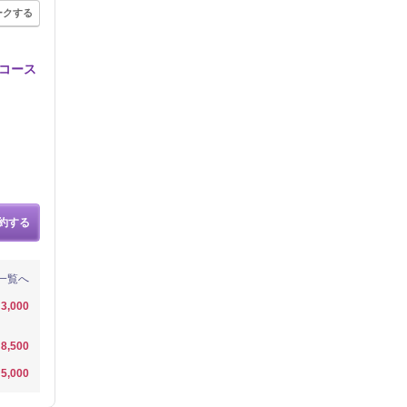
ークする
額コース
約する
一覧へ
3,000
8,500
5,000