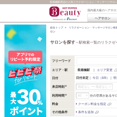
長堀橋駅周辺の人気リラクゼーション・マッサージサロン一覧 
国内最大級のヘアサロ
ヘアサロン
総合トップ
>
リラクゼーション・マッサージサロン検
ロン
サロンを探す
～駅検索一覧のリラクゼ
フリーワード
エリア・駅
長堀橋駅
｜
エリア変更
日付未定
｜
今日（8/8）
｜
明
日付
来店時刻
指定なし
〜
指定なし
利用時間
分の空席があるサ
料金
クーポン料金を指定
その他条件
条件を追加