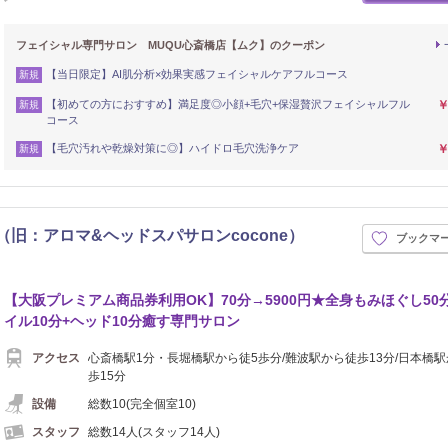
フェイシャル専門サロン MUQU心斎橋店【ムク】のクーポン
【当日限定】AI肌分析×効果実感フェイシャルケアフルコース
新規
【初めての方におすすめ】満足度◎小顔+毛穴+保湿贅沢フェイシャルフル
￥
新規
コース
【毛穴汚れや乾燥対策に◎】ハイドロ毛穴洗浄ケア
￥
新規
cone 本店（旧：アロマ&ヘッドスパサロンcocone）
ブックマ
【大阪プレミアム商品券利用OK】70分→5900円★全身もみほぐし50
イル10分+ヘッド10分癒す専門サロン
アクセス
心斎橋駅1分・長堀橋駅から徒5歩分/難波駅から徒歩13分/日本橋
歩15分
設備
総数10(完全個室10)
スタッフ
総数14人(スタッフ14人)