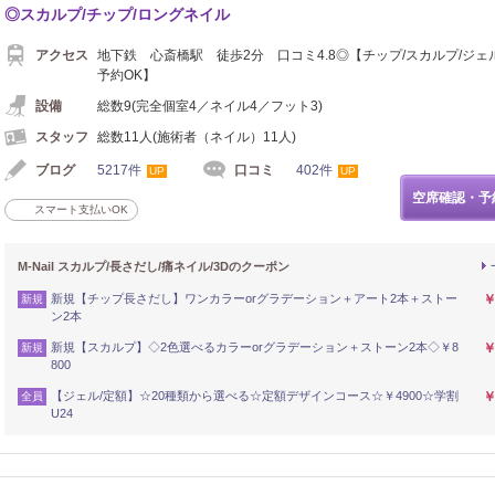
◎スカルプ/チップ/ロングネイル
アクセス
地下鉄 心斎橋駅 徒歩2分 口コミ4.8◎【チップ/スカルプ/ジェ
予約OK】
設備
総数9(完全個室4／ネイル4／フット3)
スタッフ
総数11人(施術者（ネイル）11人)
ブログ
5217件
口コミ
402件
UP
UP
空席確認・予
スマート支払いOK
M-Nail スカルプ/長さだし/痛ネイル/3Dのクーポン
新規【チップ長さだし】ワンカラーorグラデーション＋アート2本＋ストー
￥
新規
ン2本
新規【スカルプ】◇2色選べるカラーorグラデーション＋ストーン2本◇￥8
￥
新規
800
【ジェル/定額】☆20種類から選べる☆定額デザインコース☆￥4900☆学割
￥
全員
U24