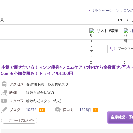
リラクゼーションサロン
結果
1/11ペ
リストで表示
｜
ブックマ
本気で痩せたい方！マシン痩身×フェムケアで外内から全身痩せ♪平均
5cm★小顔美肌も！トライアル1100円
アクセス
各線地下鉄 心斎橋駅スグ
設備
総数7(完全個室7)
スタッフ
総数6人(スタッフ6人)
ブログ
1027件
口コミ
1836件
UP
UP
空席確認・予
スマート支払いOK