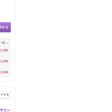
約する
一覧へ
1,100
1,100
1,100
ークする
化サロン