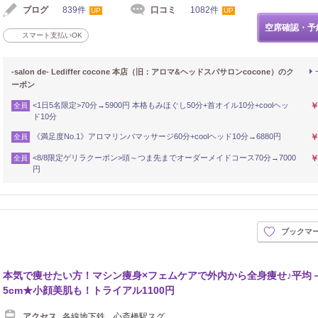
ブログ
839件
口コミ
1082件
UP
UP
空席確認・予
スマート支払いOK
-salon de- Lediffer cocone 本店（旧：アロマ&ヘッドスパサロンcocone）のク
ーポン
<1日5名限定>70分→5900円 本格もみほぐし50分+首オイル10分+coolヘッ
￥
全員
ド10分
《満足度No.1》アロマリンパマッサージ60分+coolヘッド10分→6880円
￥
全員
<8/8限定ゲリラクーポン>頭～つま先までオーダーメイドコース70分→7000
￥
全員
円
ブックマ
本気で痩せたい方！マシン痩身×フェムケアで外内から全身痩せ♪平均
5cm★小顔美肌も！トライアル1100円
アクセス
各線地下鉄 心斎橋駅スグ