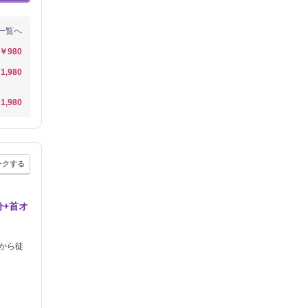
一覧へ
￥980
1,980
1,980
ークする
分+首オ
駅から徒