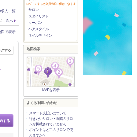
ログインすると会員情報に保存できます
サロン
の求人一覧
スタイリスト
ージ
次へ
クーポン
ヘアスタイル
地図で表示
ネイルデザイン
地図検索
ークする
－
MAPを表示
よくある問い合わせ
スマート支払いについて
行きたいサロン・近隣のサロ
約する
ンが掲載されていません
ポイントはどこのサロンで使
えますか？