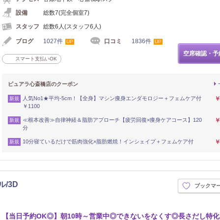
設備
総数7(完全個室7)
スタッフ
総数6人(スタッフ6人)
ブログ
1027件
口コミ
1836件
UP
UP
空席確認・予
スマート支払いOK
ピュアラ心斎橋店のクーポン
人気No1★平均-5cm！【全身】マシン痩身エンダモロジー＋フェムケア付
￥
新規
￥1100
≪根本改善≫自律神経＆脂肪アプローチ【疲労回復×痩身ケアコース】120
￥
新規
分
10分寝ているだけで筋肉強化×脂肪燃焼！インシェイプ＋フェムケア付
￥
新規
ル/3D
ブックマ
【当日予約OK◎】朝10時～営業中◎できないをなくす◎長さだし特