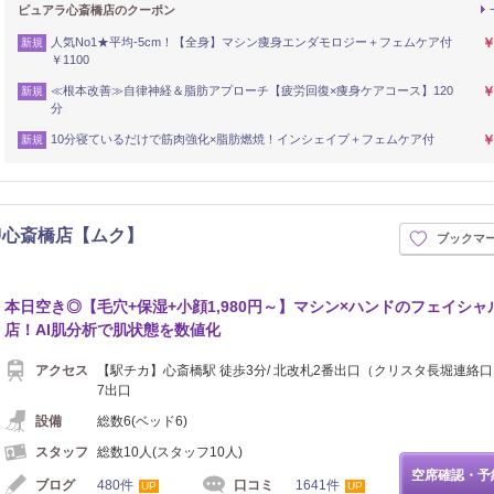
ピュアラ心斎橋店のクーポン
人気No1★平均-5cm！【全身】マシン痩身エンダモロジー＋フェムケア付
￥
新規
￥1100
≪根本改善≫自律神経＆脂肪アプローチ【疲労回復×痩身ケアコース】120
￥
新規
分
10分寝ているだけで筋肉強化×脂肪燃焼！インシェイプ＋フェムケア付
￥
新規
U心斎橋店【ムク】
ブックマ
本日空き◎【毛穴+保湿+小顔1,980円～】マシン×ハンドのフェイシャ
店！AI肌分析で肌状態を数値化
アクセス
【駅チカ】心斎橋駅 徒歩3分/ 北改札2番出口（クリスタ長堀連絡口
7出口
設備
総数6(ベッド6)
スタッフ
総数10人(スタッフ10人)
空席確認・予
ブログ
480件
口コミ
1641件
UP
UP