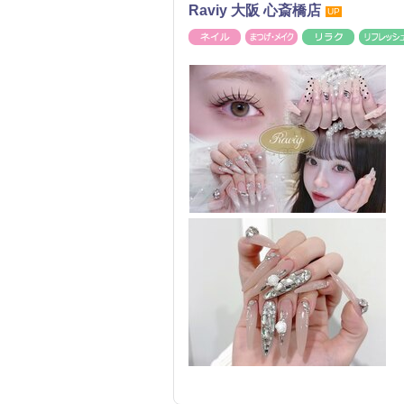
Raviy 大阪 心斎橋店
UP
ネイル
まつげ・メイク
リラク