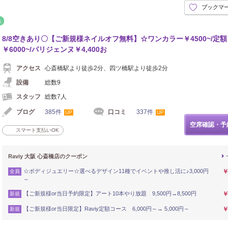
ブックマ
リフレッシュ
8/8空きあり〇【ご新規様ネイルオフ無料】☆ワンカラー￥4500~/定
￥6000~/パリジェンヌ￥4,400お
アクセス
心斎橋駅より徒歩2分、四ツ橋駅より徒歩2分
設備
総数9
スタッフ
総数7人
ブログ
385件
口コミ
337件
UP
UP
空席確認・予
スマート支払いOK
Raviy 大阪 心斎橋店のクーポン
☆ボディジュエリー☆選べるデザイン11種でイベントや推し活に♪3,000円
￥
全員
～
【ご新規様or当日予約限定】アート10本やり放題 9,500円→8,500円
￥
新規
【ご新規様or当日限定】Raviy定額コース 6,000円～→ 5,000円～
￥
新規