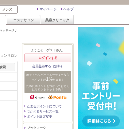
マイページ
ヘルプ
メンズ
ン
エステサロン
美容クリニック
マッサージサ
ようこそ、ゲストさん。
ションサロン
ログインする
会員登録する（無料）
ホットペッパービューティーなら
1%
ポイントが
たまる！
ためたポイントをつかっておとく
にサロンをネット予約！
たまるポイントについて
つかえるサービス一覧
ポイント設定変更
ブックマーク