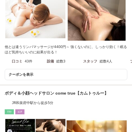
他とは違うリンパマッサージが4400円～ 強くないのに、しっかり効く！眠る
ほど気持ちいいのに結果が出る！
口コミ
43件
設備
総数3
スタッフ
総数4人
クーポンを表示
ボディ＆小顔ヘッドサロン come true【カムトゥルー】
JR和泉府中駅から徒歩5分
ﾘﾗｸ
ｴｽﾃ