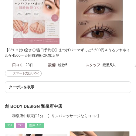
【8/１２(水)空き〇/当日予約◎】まつげパーマずっと5,500円＆うるツヤネイ
ル￥4500～☆同時施術OK/駅近/P
口コミ
23件
設備
総数5
スタッフ
総数5人
スマート支払いOK
クーポンを表示
創 BODY DESIGN 和泉府中店
和泉府中駅東口1分 【 リンパマッサージならココ♪】
ﾘﾗｸ
ｴｽﾃ
整体･ｶｲﾛ