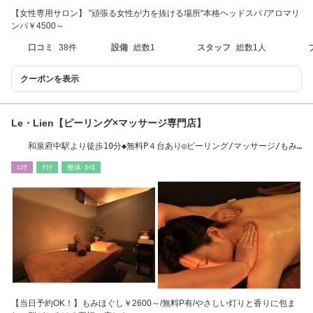
【女性専用サロン】 "頑張る女性が力を抜ける場所"本格ヘッドスパ /アロマリ
ンパ￥4500～
口コミ
38件
設備
総数1
スタッフ
総数1人
クーポンを表示
Le・Lien【ピーリング×マッサージ専門店】
和泉府中駅より徒歩10分◆無料P４台あり◎ピーリング/マッサージ/もみ
ほぐし専門
ｴｽﾃ
ﾘﾗｸ
整体･ｶｲﾛ
【当日予約OK！】もみほぐし￥2600～/無料P有/やさしい灯りと香りに包ま