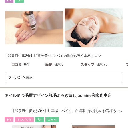
ｴｽﾃ
ﾘﾗｸ
【和泉府中駅2分】肌質改善×リンパで内側から整う本格サロン
口コミ
6件
設備
総数5
スタッフ
総数7人
クーポンを表示
ネイルまつ毛眉デザイン脱毛よもぎ蒸しjasmine和泉府中店
【和泉府中駅徒歩3分】駐車場・バイク、自転車でお越しのお客様もご利
用下さい。
ﾈｲﾙ
まつげ･ﾒｲｸ
ﾘﾗｸ
ﾘﾌﾚｯｼｭ