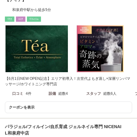
和泉府中駅から徒歩5分
ﾘﾗｸ
ｴｽﾃ
ﾘﾌﾚｯｼｭ
【6月1日NEW OPEN記念】エリア初導入！次世代よもぎ蒸し×深層リンパマ
ッサージ/ホワイトニング専門店
口コミ
4件
設備
総数4
スタッフ
総数6人
クーポンを表示
パラジェル/フィルイン/自爪育成 ジェルネイル専門 NICENAI
L和泉府中店