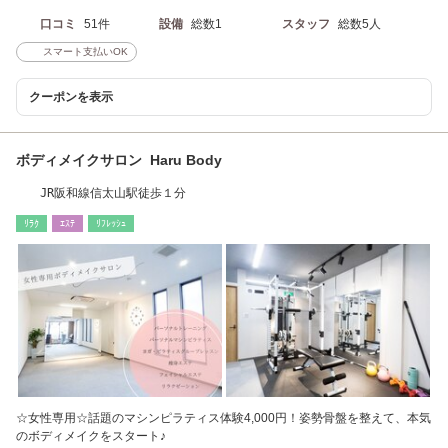
口コミ
51件
設備
総数1
スタッフ
総数5人
スマート支払いOK
クーポンを表示
ボディメイクサロン Haru Body
JR阪和線信太山駅徒歩１分
ﾘﾗｸ
ｴｽﾃ
ﾘﾌﾚｯｼｭ
☆女性専用☆話題のマシンピラティス体験4,000円！姿勢骨盤を整えて、本気
のボディメイクをスタート♪