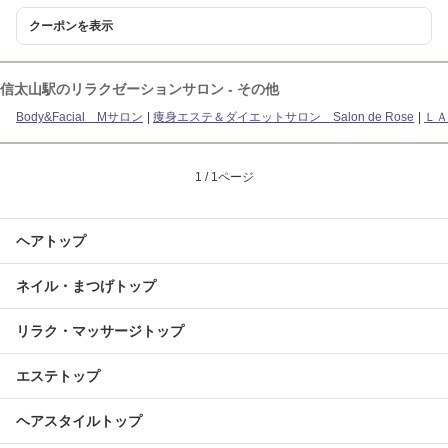
クーポンを表示
信太山駅のリラクゼーションサロン - その他
Body&Facial Mサロン
痩身エステ＆ダイエットサロン Salon de Rose
ＬＡ
1 / 1ページ
ヘアトップ
ネイル・まつげトップ
リラク・マッサージトップ
エステトップ
ヘアスタイルトップ