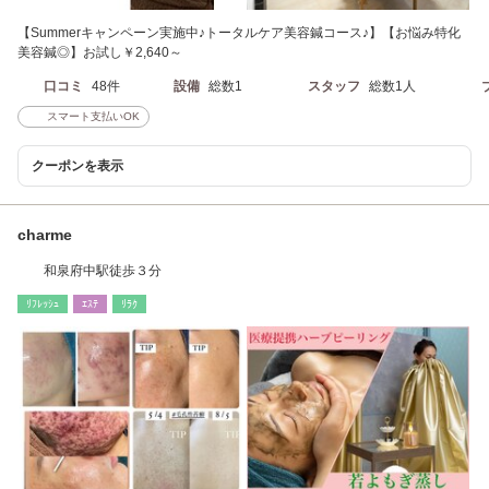
【Summerキャンペーン実施中♪トータルケア美容鍼コース♪】【お悩み特化
美容鍼◎】お試し￥2,640～
口コミ
48件
設備
総数1
スタッフ
総数1人
スマート支払いOK
クーポンを表示
charme
和泉府中駅徒歩３分
ﾘﾌﾚｯｼｭ
ｴｽﾃ
ﾘﾗｸ