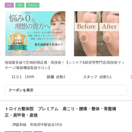
ｴｽﾃ
ﾘﾗｸ
ﾘﾌﾚｯｼｭ
地域最安値で圧倒的満足感・高技術！【シミケア&肌管理専門店/高技術マッ
サージ/最新機器取扱サロン】
口コミ
150件
設備
総数2
スタッフ
総数5人
クーポンを表示
トロイカ整体院 プレミアム 肩こり・腰痛・整体・骨盤矯
正・肩甲骨・産後
JR阪和線 和泉府中駅徒歩15分