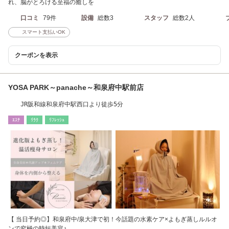
れ、脳がとろける至福の癒しを
口コミ
79件
設備
総数3
スタッフ
総数2人
スマート支払いOK
クーポンを表示
YOSA PARK～panache～和泉府中駅前店
JR阪和線和泉府中駅西口より徒歩5分
ｴｽﾃ
ﾘﾗｸ
ﾘﾌﾚｯｼｭ
【 当日予約◎】和泉府中/泉大津で初！今話題の水素ケア×よもぎ蒸しルルオ
ンで究極の時短美容♪