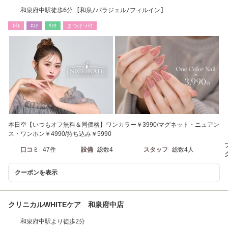
和泉府中駅徒歩6分 [和泉/パラジェル/フィルイン]
ﾈｲﾙ
ｴｽﾃ
ﾘﾗｸ
まつげ･ﾒｲｸ
本日空【いつもオフ無料＆同価格】ワンカラー￥3990/マグネット・ニュアン
ス・ワンホン￥4990/持ち込み￥5990
口コミ
47件
設備
総数4
スタッフ
総数4人
クーポンを表示
クリニカルWHITEケア 和泉府中店
和泉府中駅より徒歩2分