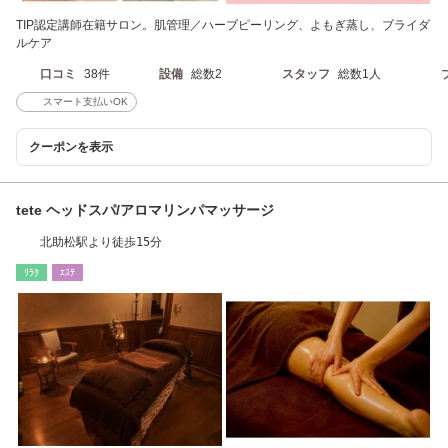
TIP認定講師在籍サロン。肌管理／ハーブピーリング、よもぎ蒸し、ブライダ
ルケア
口コミ
38件
設備
総数2
スタッフ
総数1人
スマート支払いOK
クーポンを表示
tete ヘッドスパ/アロマリンパマッサージ
北助松駅より徒歩15分
ﾘﾗｸ
ｴｽﾃ