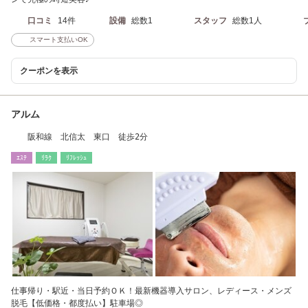
口コミ
14件
設備
総数1
スタッフ
総数1人
スマート支払いOK
クーポンを表示
アルム
阪和線 北信太 東口 徒歩2分
ｴｽﾃ
ﾘﾗｸ
ﾘﾌﾚｯｼｭ
仕事帰り・駅近・当日予約ＯＫ！最新機器導入サロン、レディース・メンズ
脱毛【低価格・都度払い】駐車場◎