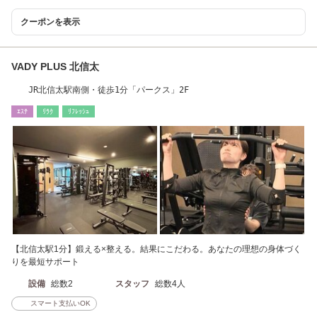
クーポンを表示
VADY PLUS 北信太
JR北信太駅南側・徒歩1分「パークス」2F
ｴｽﾃ
ﾘﾗｸ
ﾘﾌﾚｯｼｭ
【北信太駅1分】鍛える×整える。結果にこだわる。あなたの理想の身体づく
りを最短サポート
設備
総数2
スタッフ
総数4人
スマート支払いOK