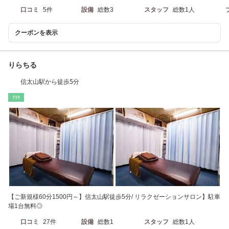
口コミ
5件
設備
総数3
スタッフ
総数1人
クーポンを表示
りらちる
信太山駅から徒歩5分
ﾘﾗｸ
【ご新規様60分1500円～】信太山駅徒歩5分/ リラクゼーションサロン】駐車
場1台無料◎
口コミ
27件
設備
総数1
スタッフ
総数1人