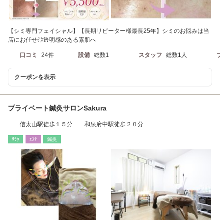
【シミ専門フェイシャル】【長期リピーター様最長25年】シミのお悩みは当
店にお任せ◎透明感のある素肌へ
口コミ
24件
設備
総数1
スタッフ
総数1人
クーポンを表示
プライベート鍼灸サロンSakura
信太山駅徒歩１５分 和泉府中駅徒歩２０分
ﾘﾗｸ
ｴｽﾃ
鍼灸