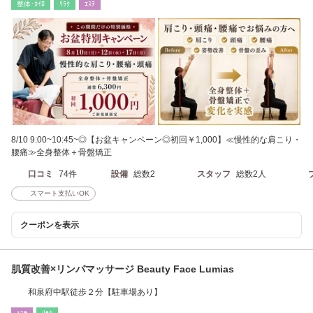
整体･ｶｲﾛ
ﾘﾗｸ
ｴｽﾃ
8/10 9:00~10:45~◎【お盆キャンペーン◎初回￥1,000】≪慢性的な肩こり・
腰痛≫全身整体＋骨盤矯正
口コミ
74件
設備
総数2
スタッフ
総数2人
スマート支払いOK
クーポンを表示
肌質改善×リンパマッサージ Beauty Face Lumias
和泉府中駅徒歩２分【駐車場あり】