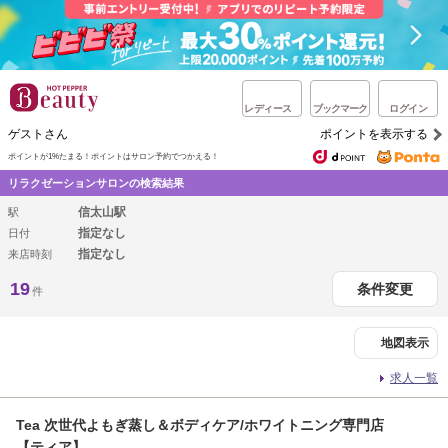
レディース
ブックマーク
ログイン
ゲストさん
ポイントを表示する
ポイントが1%たまる！
ポイントはサロン予約でつかえる！
リラクゼーションサロンの検索結果
信太山駅
駅
指定なし
日付
指定なし
来店時刻
19
条件変更
件
地図表示
求人一覧
Tea 次世代よもぎ蒸し＆ボディケア/ホワイトニング専門店
【ティア】