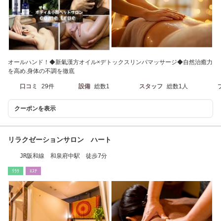
オールハンド！◆新氣漢方オイル×デトックスリンパマッサージ◆自然治癒力
を高め.身体の不調を徹底
口コミ
29件
設備
総数1
スタッフ
総数1人
クーポンを表示
リラクゼーションサロン ハート
JR阪和線 和泉府中駅 徒歩7分
ﾘﾗｸ
ｴｽﾃ