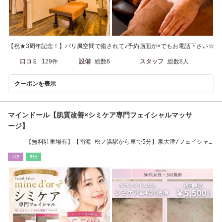
【祝★3周年記念！】バリ風空間で癒されて♪予約画面が×でもお電話下さい☆
口コミ
129件
設備
総数6
スタッフ
総数8人
クーポンを表示
マインドール【肌質改善×シミケア専門フェイシャルマッサ
ージ】
【無料駐車場有】【南海 松ノ浜駅から車で5分】泉大津/フェイシャ
ル/毛穴/ 小顔
ｴｽﾃ
ﾘﾗｸ