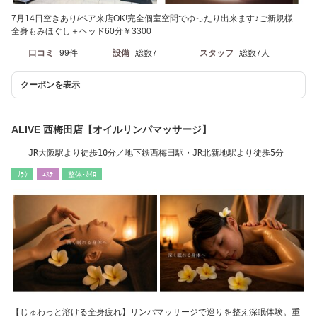
7月14日空きあり/ペア来店OK!完全個室空間でゆったり出来ます♪ご新規様
全身もみほぐし＋ヘッド60分￥3300
口コミ
99件
設備
総数7
スタッフ
総数7人
クーポンを表示
ALIVE 西梅田店【オイルリンパマッサージ】
JR大阪駅より徒歩10分／地下鉄西梅田駅・JR北新地駅より徒歩5分
ﾘﾗｸ
ｴｽﾃ
整体･ｶｲﾛ
【じゅわっと溶ける全身疲れ】リンパマッサージで巡りを整え深眠体験。重