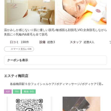
温かみしか感じない☆肌に優しい脱毛♪敏感肌も顔脱毛,VIO,全身脱毛しながら
美肌に☆乳輪内&産毛も全て脱毛
口コミ
198件
設備
総数3
スタッフ
総数4人
スマート支払いOK
クーポンを表示
エスティ梅田店
各線梅田駅５分フェイシャルケア/ボディマッサージ/ボディケア(背
中)#毛穴洗浄/ハンド
ｴｽﾃ
ﾘﾗｸ
整体･ｶｲﾛ