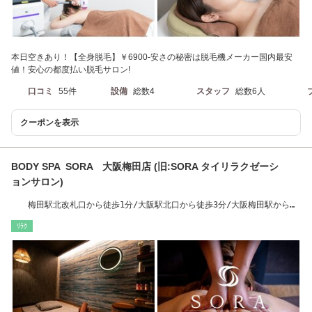
本日空きあり！【全身脱毛】￥6900-安さの秘密は脱毛機メーカー国内最安
値！安心の都度払い脱毛サロン!
口コミ
55件
設備
総数4
スタッフ
総数6人
クーポンを表示
BODY SPA SORA 大阪梅田店 (旧:SORA タイリラクゼーシ
ョンサロン)
梅田駅北改札口から徒歩1分/大阪駅北口から徒歩3分/大阪梅田駅から徒
歩3分
ﾘﾗｸ