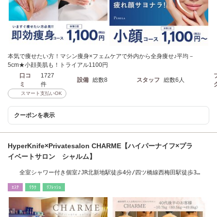
本気で痩せたい方！マシン痩身×フェムケアで外内から全身痩せ♪平均－
5cm★小顔美肌も！トライアル1100円
口コ
1727
設備
総数8
スタッフ
総数6人
ミ
件
スマート支払いOK
クーポンを表示
HyperKnife×Privatesalon CHARME【ハイパーナイフ×プラ
イベートサロン シャルム】
全室シャワー付き個室♪JR北新地駅徒歩4分/四ツ橋線西梅田駅徒歩3
分/JR大阪駅徒歩7分
ｴｽﾃ
ﾘﾗｸ
ﾘﾌﾚｯｼｭ