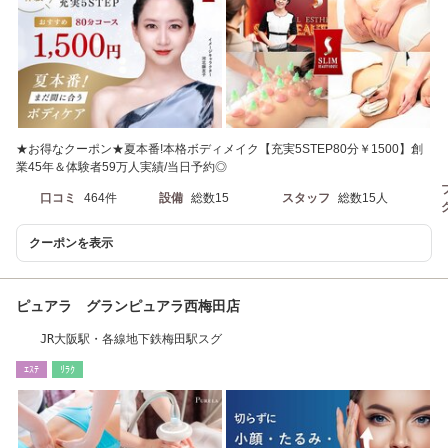
★お得なクーポン★夏本番!本格ボディメイク【充実5STEP80分￥1500】創
業45年＆体験者59万人実績/当日予約◎
口コミ
464件
設備
総数15
スタッフ
総数15人
クーポンを表示
ピュアラ グランピュアラ西梅田店
JR大阪駅・各線地下鉄梅田駅スグ
ｴｽﾃ
ﾘﾗｸ