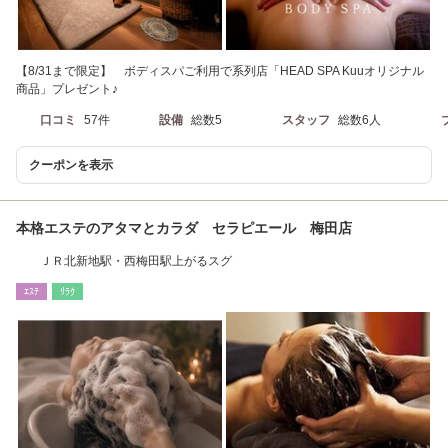
【8/31まで限定】 ボディスパご利用で系列店「HEAD SPA Kuuオリジナル
商品」プレゼント♪
口コミ
57件
設備
総数5
スタッフ
総数6人
クーポンを表示
本格エステのアタマとカラダ セラピエール 梅田店
ＪＲ北新地駅・西梅田駅上がるスグ
ｴｽﾃ
ﾘﾗｸ