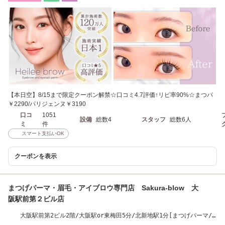
【本日空】8/15まで限定クーポン解禁☆口コミ4.7評価↑リピ率90%☆まつパ
￥2290/パリジェンヌ￥3190
口コ
1051
設備
総数4
スタッフ
総数6人
ミ
件
スマート支払いOK
クーポンを表示
まつげパーマ・眉毛・アイブロウ専門店 Sakura-blow 大
阪駅前第２ビル店
大阪駅前第2ビル2階/大阪駅or東梅田5分/北新地駅1分[まつげパーマ/
パリジェンヌ/眉毛]