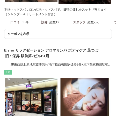
本格ヘッドスパサロンの泡ヘッドスパで、日頃の疲れをスッキリ整えます
（シャンプー＆トリートメント付き）
口コミ
35件
設備
総数12
スタッフ
総数7人
クーポンを表示
Eisho リラクゼーション アロマリンパ ボディケア 足つぼ
旧：栄昇 駅前第2ビルB1店
JR東西線北新地駅徒歩3分/地下鉄西梅田駅徒歩3分/地下鉄東梅田駅徒歩
5分
ﾘﾗｸ