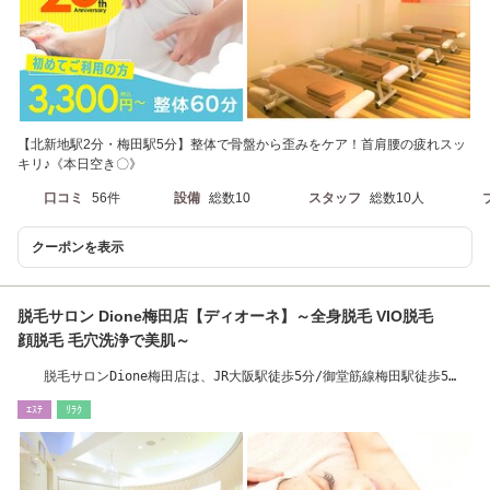
【北新地駅2分・梅田駅5分】整体で骨盤から歪みをケア！首肩腰の疲れスッ
キリ♪《本日空き〇》
口コミ
56件
設備
総数10
スタッフ
総数10人
クーポンを表示
脱毛サロン Dione梅田店【ディオーネ】～全身脱毛 VIO脱毛
顔脱毛 毛穴洗浄で美肌～
脱毛サロンDione梅田店は、JR大阪駅徒歩5分/御堂筋線梅田駅徒歩5
分 #脱毛サロン
ｴｽﾃ
ﾘﾗｸ