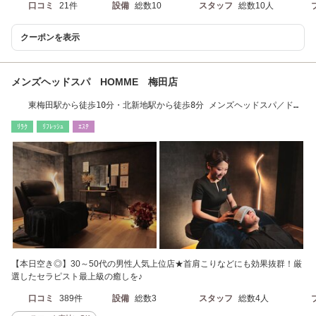
口コミ
21件
設備
総数10
スタッフ
総数10人
クーポンを表示
メンズヘッドスパ HOMME 梅田店
東梅田駅から徒歩10分・北新地駅から徒歩8分 メンズヘッドスパ／ドラ
イヘッドスパ梅田
ﾘﾗｸ
ﾘﾌﾚｯｼｭ
ｴｽﾃ
【本日空き◎】30～50代の男性人気上位店★首肩こりなどにも効果抜群！厳
選したセラピスト最上級の癒しを♪
口コミ
389件
設備
総数3
スタッフ
総数4人