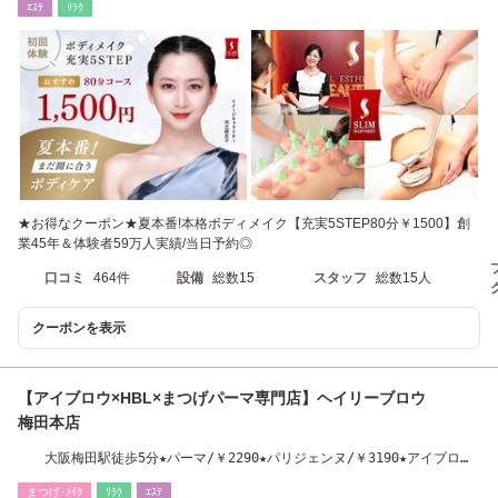
ｴｽﾃ
ﾘﾗｸ
★お得なクーポン★夏本番!本格ボディメイク【充実5STEP80分￥1500】創
業45年＆体験者59万人実績/当日予約◎
口コミ
464件
設備
総数15
スタッフ
総数15人
クーポンを表示
【アイブロウ×HBL×まつげパーマ専門店】ヘイリーブロウ
梅田本店
大阪梅田駅徒歩5分★パーマ/￥2290★パリジェンヌ/￥3190★アイブロ
ウ/￥3000
まつげ･ﾒｲｸ
ﾘﾗｸ
ｴｽﾃ