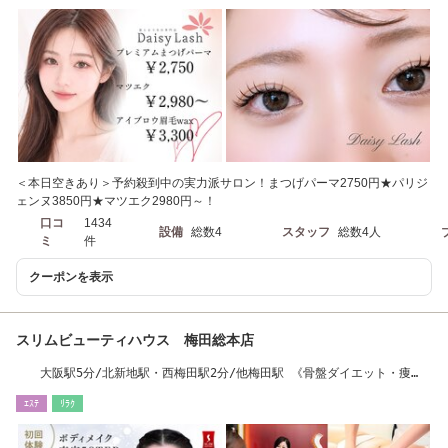
＜本日空きあり＞予約殺到中の実力派サロン！まつげパーマ2750円★パリジ
ェンヌ3850円★マツエク2980円～！
口コ
1434
設備
総数4
スタッフ
総数4人
ミ
件
クーポンを表示
スリムビューティハウス 梅田総本店
大阪駅5分/北新地駅・西梅田駅2分/他梅田駅 《骨盤ダイエット・痩
身》
ｴｽﾃ
ﾘﾗｸ