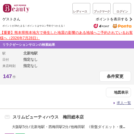
レディース
ブックマーク
ログイン
ゲストさん
ポイントを表示する
ポイントが1%たまる！
ポイントはサロン予約でつかえる！
【重要】熊本県熊本地方で発生した地震の影響のある地域へご予約されているお客
様へ（2026年7月28日）
リラクゼーションサロンの検索結果
北新地駅
駅
指定なし
日付
指定なし
来店時刻
147
条件変更
件
地図表示
求人一覧
スリムビューティハウス 梅田総本店
PR
大阪駅5分/北新地駅・西梅田駅2分/他梅田駅 《骨盤ダイエット・痩
身》