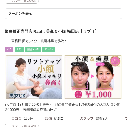
スマート支払いOK
クーポンを表示
隆鼻矯正専門店 Raplit 美鼻＆小顔 梅田店【ラプリ】
東梅田駅徒歩4分、北新地駅徒歩2分
ｴｽﾃ
ﾘﾗｸ
整体･ｶｲﾛ
ﾘﾌﾚｯｼｭ
8/6空◎【8月限定10名】美鼻×小顔の専門矯正☆TV雑誌紹介の人気サロン体
験1000円！医療関係者絶賛の技術
口コミ
185件
設備
総数2
スタッフ
総数2人
スマート支払いOK