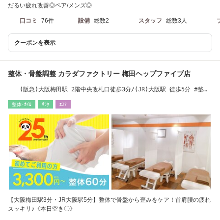
だるい疲れ改善◎ペア/メンズ◎
口コミ
76件
設備
総数2
スタッフ
総数3人
クーポンを表示
整体・骨盤調整 カラダファクトリー 梅田ヘップファイブ店
(阪急)大阪梅田駅 2階中央改札口徒歩3分/(JR)大阪駅 徒歩5分 #整体
#骨盤#整体#骨盤
整体･ｶｲﾛ
ﾘﾗｸ
ｴｽﾃ
【大阪梅田駅3分・JR大阪駅5分】整体で骨盤から歪みをケア！首肩腰の疲れ
スッキリ♪《本日空き〇》