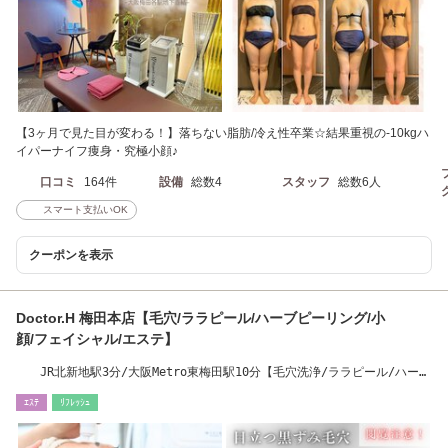
【3ヶ月で見た目が変わる！】落ちない脂肪/冷え性卒業☆結果重視の-10kgハ
イパーナイフ痩身・究極小顔♪
口コミ
164件
設備
総数4
スタッフ
総数6人
スマート支払いOK
クーポンを表示
Doctor.H 梅田本店【毛穴/ララピール/ハーブピーリング/小
顔/フェイシャル/エステ】
JR北新地駅3分/大阪Metro東梅田駅10分【毛穴洗浄/ララピール/ハーブ
ピーリング/小顔】
ｴｽﾃ
ﾘﾌﾚｯｼｭ