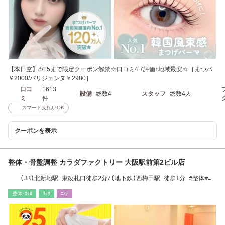
【本日空】8/15まで限定クーポン解禁☆口コミ4.7評価↑地域最安☆［まつパ
￥2000/パリジェンヌ￥2980］
口コ
1613
設備
総数4
スタッフ
総数4人
ミ
件
スマート支払いOK
クーポンを表示
整体・骨盤調整 カラダファクトリー 大阪駅前第2ビル店
(JR)北新地駅 東改札口徒歩2分/(地下鉄)西梅田駅 徒歩1分 #整体#骨
盤#整体#骨盤#整体
整体･ｶｲﾛ
ﾘﾗｸ
ｴｽﾃ