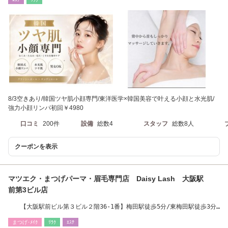
8/3空きあり/韓国ツヤ肌小顔専門/東洋医学×韓国美容で叶える小顔と水光肌/
強力小顔リンパ初回￥4980
口コミ
200件
設備
総数4
スタッフ
総数8人
クーポンを表示
マツエク・まつげパーマ・眉毛専門店 Daisy Lash 大阪駅
前第3ビル店
【大阪駅前ビル第３ビル２階36-1番】梅田駅徒歩5分/東梅田駅徒歩3分/
大阪駅徒歩10分
まつげ･ﾒｲｸ
ﾘﾗｸ
ｴｽﾃ