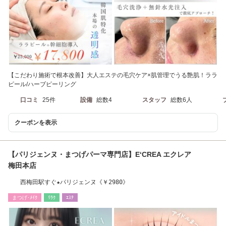
【こだわり施術で根本改善】大人エステの毛穴ケア×肌管理でうる艶肌！ララ
ピール/ハーブピーリング
口コミ
25件
設備
総数4
スタッフ
総数6人
クーポンを表示
【パリジェンヌ・まつげパーマ専門店】E‘CREA エクレア
梅田本店
西梅田駅すぐ★パリジェンヌ《￥2980》
まつげ･ﾒｲｸ
ﾘﾗｸ
ｴｽﾃ