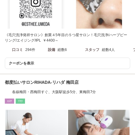
《毛穴洗浄発祥サロン》創業４5年目の５つ星サロン！毛穴洗浄/ハーブピー
リング/エイジング/IPL ￥4400～
口コミ
294件
設備
総数6
スタッフ
総数4人
クーポンを表示
都度払いサロンRIHADA-リハダ 梅田店
各線梅田・西梅田すぐ、大阪駅徒歩5分、東梅田7分
ｴｽﾃ
ﾘﾗｸ