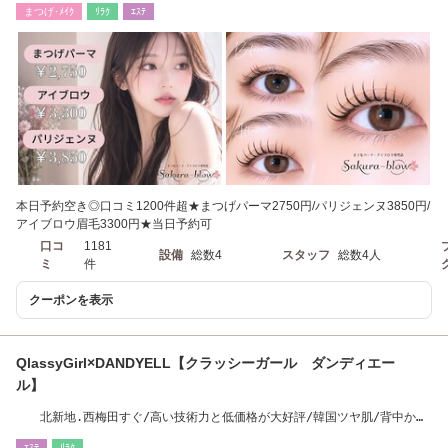
まつげ･ﾒｲｸ
ﾘﾗｸ
ｴｽﾃ
本日予約空き◎口コミ1200件超★まつげパーマ2750円/パリジェンヌ3850円/
アイブロウ眉毛3300円★当日予約可
口コ
1181
設備
総数4
スタッフ
総数4人
ミ
件
クーポンを表示
QlassyGirl×DANDYELL【クラッシーガール ダンディエー
ル】
北新地.西梅田すぐ/高い技術力と低価格が大好評/韓国ツヤ肌/背中から
の強力小顔リンパ
ｴｽﾃ
ﾘﾗｸ