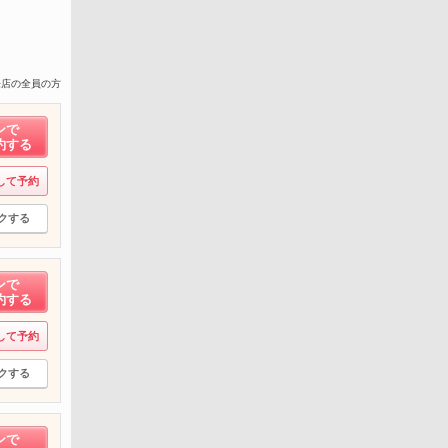
来店の全員の方
ンで
約する
して予約
クする
ンで
約する
して予約
クする
ンで