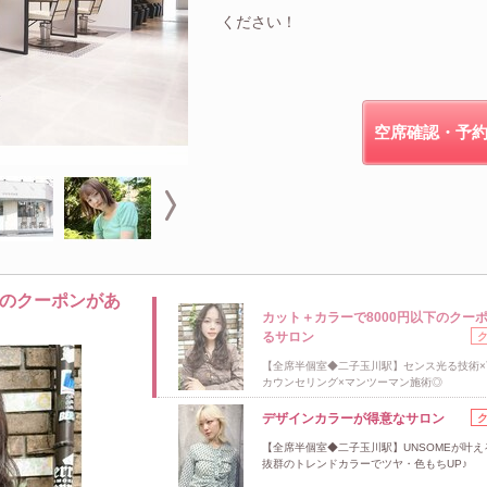
ください！
空席確認・予
下のクーポンがあ
カット＋カラーで8000円以下のクー
るサロン
【全席半個室◆二子玉川駅】センス光る技術×
カウンセリング×マンツーマン施術◎
デザインカラーが得意なサロン
【全席半個室◆二子玉川駅】UNSOMEが叶え
抜群のトレンドカラーでツヤ・色もちUP♪