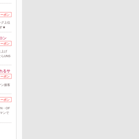
クーポン
ング上位
す★
ロン
クーポン
仕上げ
らUNS
れるサ
クーポン
マン接客
クーポン
N・OF
ーマンで