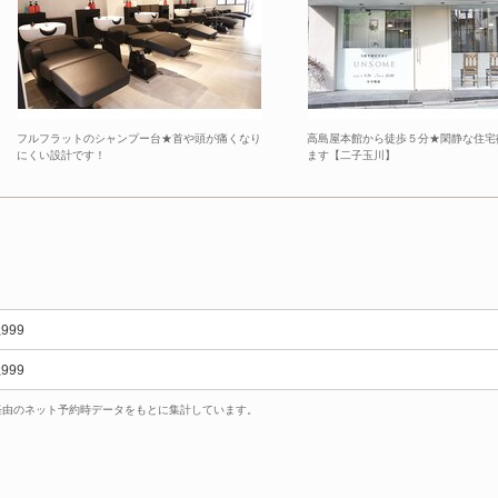
フルフラットのシャンプー台★首や頭が痛くなり
高島屋本館から徒歩５分★閑静な住宅
にくい設計です！
ます【二子玉川】
,999
,999
uty経由のネット予約時データをもとに集計しています。