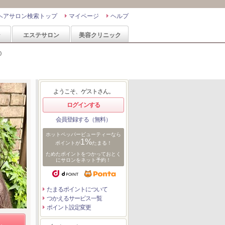
ヘアサロン検索トップ
マイページ
ヘルプ
ン
エステサロン
美容クリニック
)
ようこそ、ゲストさん。
ログインする
会員登録する（無料）
ホットペッパービューティーなら
1%
ポイントが
たまる！
ためたポイントをつかっておとく
にサロンをネット予約！
たまるポイントについて
つかえるサービス一覧
ポイント設定変更