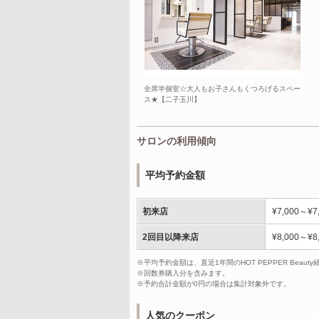
全席半個室☆大人もお子さんもくつろげるスペー
ス★【二子玉川】
サロンの利用傾向
平均予約金額
初来店
¥7,000～¥7
2回目以降来店
¥8,000～¥8
※平均予約金額は、直近1年間のHOT PEPPER Bea
※回数券購入分を含みます。
※予約合計金額が0円の場合は集計対象外です。
人気のクーポン