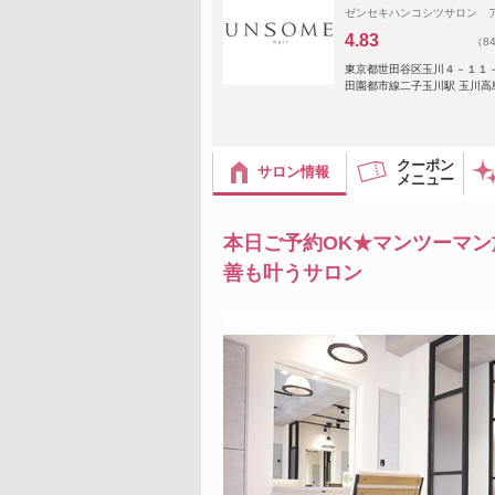
ゼンセキハンコシツサロン 
4.83
（8
東京都世田谷区玉川４－１１
田園都市線二子玉川駅 玉川高
クーポン
サロン情報
メニュー
本日ご予約OK★マンツーマン
善も叶うサロン