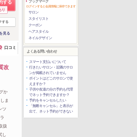
ブックマーク
約する
ログインすると会員情報に保存できます
あり
サロン
スタイリスト
クする
クーポン
ヘアスタイル
を見る
ネイルデザイン
口コミ
よくある問い合わせ
スマート支払いについて
質改
行きたいサロン・近隣のサロ
ンが掲載されていません
ポイントはどこのサロンで使
えますか？
子供や友達の分の予約も代理
グか
でネット予約できますか？
当しま
予約をキャンセルしたい
「無断キャンセル」と表示が
ンツ
出て、ネット予約ができない
カラ
取扱
試し