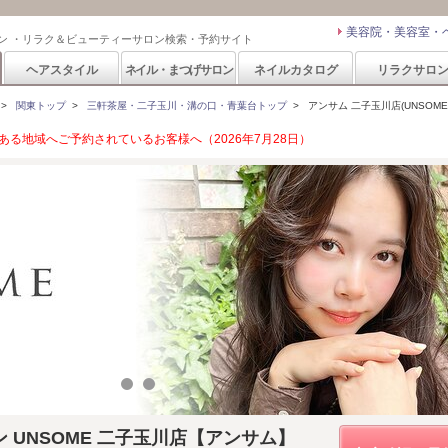
美容院・美容室・
ン ・リラク＆ビューティーサロン検索・予約サイト
ヘアスタイル
ネイル・まつげサロン
ネイルカタログ
リラクサロ
>
関東トップ
>
三軒茶屋・二子玉川・溝の口・青葉台トップ
>
アンサム 二子玉川店(UNSOME
る地域へご予約されているお客様へ（2026年7月28日）
 UNSOME 二子玉川店【アンサム】