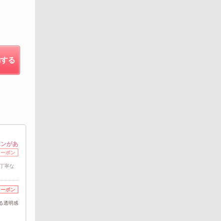
約する
ポンがあ
クーポン
丁寧な
クーポン
る透明感