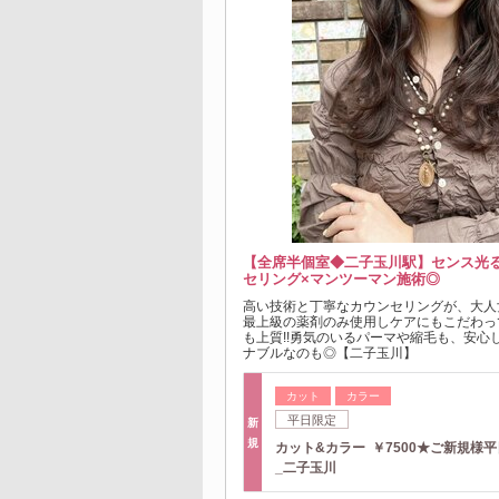
【全席半個室◆二子玉川駅】センス光
セリング×マンツーマン施術◎
高い技術と丁寧なカウンセリングが、大人
最上級の薬剤のみ使用しケアにもこだわっ
も上質!!勇気のいるパーマや縮毛も、安心
ナブルなのも◎【二子玉川】
カット
カラー
平日限定
新
規
カット&カラー ￥7500★ご新規様
_二子玉川