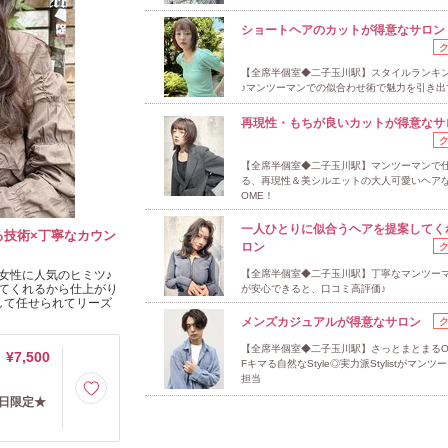
ショートヘアのカットが得意なサロン
【全席半個室◆二子玉川駅】スタイルランキ
♪マンツーマンでの似合わせ術で魅力を引き出
再現性・もちが良いカットが得意なサ
【全席半個室◆二子玉川駅】マンツーマンで
る、再現性＆美シルエットの大人可愛いヘアな
OME！
一人ひとりに似合うヘアを提案してく
る技術×丁寧なカウン
ロン
女性に人気のヒミツ♪
【全席半個室◆二子玉川駅】丁寧なマンツー
てくれるから仕上がり
が安心できると、口コミ高評価♪
して任せられてリーズ
メンズカジュアルが得意なサロン
【全席半個室◆二子玉川駅】さっとまとまるO
¥7,500
Fキマる自然なStyle◎実力派Stylistがマンツ
担当
平日限定★