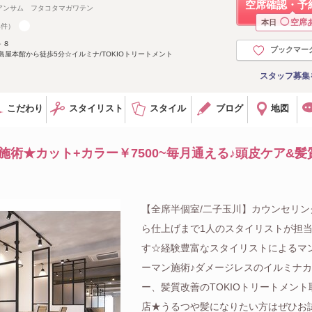
空席確認・予
アンサム フタコタマガワテン
◯
空席
本日
4件）
－８
ブックマー
島屋本館から徒歩5分☆イルミナ/TOKIOトリートメント
スタッフ募集
こだわり
スタイリスト
スタイル
ブログ
地図
施術★カット+カラー￥7500~毎月通える♪頭皮ケア&髪
【全席半個室/二子玉川】カウンセリン
ら仕上げまで1人のスタイリストが担
す☆経験豊富なスタイリストによるマ
ーマン施術♪ダメージレスのイルミナ
ー、髪質改善のTOKIOトリートメント
店★うるつや髪になりたい方はぜひお