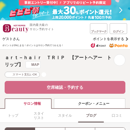
国内最大級の
サロン予約サイト
ブックマーク
ログイン
ゲストさん
ポイントを表示する
ポイントが1%たまる！
ポイントはサロン予約でつかえる！
ａｒｔ－ｈａｉｒ ＴＲＩＰ 【アートヘアー ト
リップ】
MAP
スマート支払いOK
空席確認・予約する
クーポン・メニュー
サロン情報
スタイ
トップ
スタイル
ブログ
口コミ
リスト