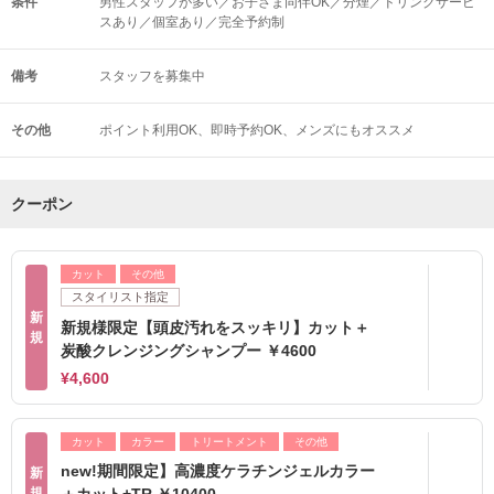
条件
男性スタッフが多い／お子さま同伴OK／分煙／ドリンクサービ
スあり／個室あり／完全予約制
備考
スタッフを募集中
その他
ポイント利用OK
即時予約OK
メンズにもオススメ
クーポン
カット
その他
スタイリスト指定
新
新規様限定【頭皮汚れをスッキリ】カット＋
規
炭酸クレンジングシャンプー ￥4600
¥4,600
カット
カラー
トリートメント
その他
new!期間限定】高濃度ケラチンジェルカラー
新
規