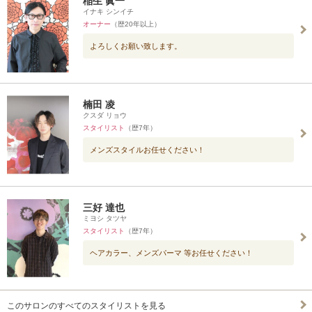
稲生 眞一
イナキ シンイチ
オーナー
（歴20年以上）
よろしくお願い致します。
楠田 凌
クスダ リョウ
スタイリスト
（歴7年）
メンズスタイルお任せください！
三好 達也
ミヨシ タツヤ
スタイリスト
（歴7年）
ヘアカラー、メンズパーマ 等お任せください！
このサロンのすべてのスタイリストを見る