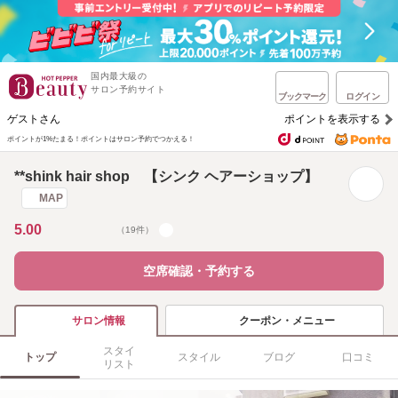
国内最大級の
サロン予約サイト
ブックマーク
ログイン
ゲストさん
ポイントを表示する
ポイントが1%たまる！
ポイントはサロン予約でつかえる！
**shink hair shop 【シンク ヘアーショップ】
MAP
5.00
（19件）
空席確認・予約する
クーポン・メニュー
サロン情報
スタイ
トップ
スタイル
ブログ
口コミ
リスト