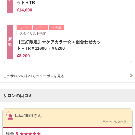
ット＋TR
¥14,000
カット
カラー
その他
スタイリスト指定
新
【三好限定】☆ケアカラー☆＋似合わせカッ
規
ト＋TR￥11600→￥8200
¥8,200
このサロンのすべてのクーポンを見る
サロンの口コミ
サロンPick Up
taka4634さん
（男性/50代/会社員）
総合
5
★
★
★
★
★