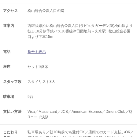
アクセス
松山総合公園入口の隣
道案内
西環状線沿い松山総合公園入口(ラピュタガーデン跡)松山駅より
徒歩10分伊予鉄バス10番線津田団地前～久米駅 松山総合公園
口より下車15m
電話
番号を表示
座席
セット面8席
スタッフ数
スタイリスト3人
駐車場
9台
支払い方法
Visa／Mastercard／JCB／American Express／Diners Club／Q
Rコード決済
こだわり
駐車場あり／朝10時前でも受付OK／店頭でのカード支払いOK／