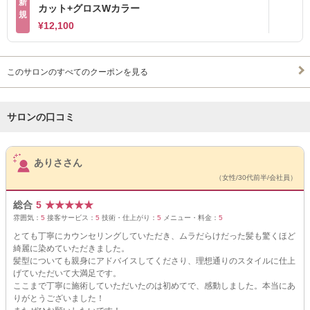
新
カット+グロスWカラー
規
¥12,100
このサロンのすべてのクーポンを見る
サロンの口コミ
サロンPick Up
ありささん
（女性/30代前半/会社員）
総合
5
★
★
★
★
★
雰囲気：
5
接客サービス：
5
技術・仕上がり：
5
メニュー・料金：
5
とても丁寧にカウンセリングしていただき、ムラだらけだった髪も驚くほど
綺麗に染めていただきました。
髪型についても親身にアドバイスしてくださり、理想通りのスタイルに仕上
げていただいて大満足です。
ここまで丁寧に施術していただいたのは初めてで、感動しました。本当にあ
りがとうございました！