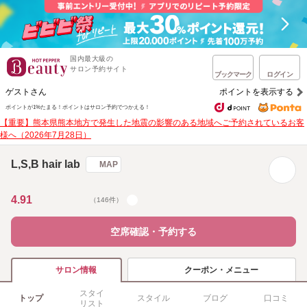
国内最大級の
サロン予約サイト
ブックマーク
ログイン
ゲストさん
ポイントを表示する
ポイントが1%たまる！
ポイントはサロン予約でつかえる！
【重要】熊本県熊本地方で発生した地震の影響のある地域へご予約されているお客
様へ（2026年7月28日）
L,S,B hair lab
MAP
4.91
（146件）
空席確認・予約する
クーポン・メニュー
サロン情報
スタイ
トップ
スタイル
ブログ
口コミ
リスト