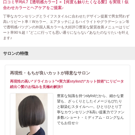
口コミ平均4.7【透明感カラー】×【何度も触りたくなる髪】を実現！似
合わせカラーとヘアケアをご提案♪
丁寧なカウンセリングとライフスタイルに合わせたデザイン提案で男女問わず
高いリピート率！Wカラー、エアタッチによるハイライトやグラデーション等
で透明感バツグンの外国人風カラーも大好評◎豊富な髪質改善メニューはリピ
ート率90％超！”どこに行っても思い通りにならない”あなたのなりたいを叶え
ます♪
サロンの特徴
再現性・もちが良いカットが得意なサロン
再現性の高い“ドライカット”×実力派stylistの“カット技術”にリピータ
続出◇髪のお悩みを見極め解決!!
豊富な知識を持つstylistだから、細かな要
望も、ざっくりとしたイメージもぴたり
と馴染むスタイルへ―。ひとりひとり丁
寧なカウンセリング&高い提案力でファン
多数♪ショート・ミディアム・ロングなん
でもお任せ☆