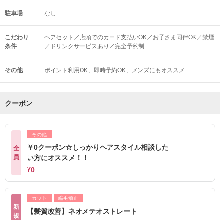
駐車場
なし
こだわり
ヘアセット／店頭でのカード支払いOK／お子さま同伴OK／禁煙
条件
／ドリンクサービスあり／完全予約制
その他
ポイント利用OK
即時予約OK
メンズにもオススメ
クーポン
その他
￥0クーポン☆しっかりヘアスタイル相談した
全
員
い方にオススメ！！
¥0
カット
縮毛矯正
新
【髪質改善】ネオメテオストレート
規