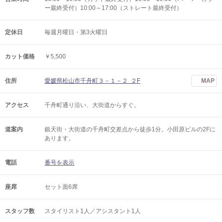
ー最終受付）10:00～17:00（ストレート最終受付）
定休日
毎週月曜日・第3火曜日
カット価格
￥5,500
住所
愛媛県松山市千舟町３－１－２ ２F
MAP
アクセス
千舟町通り沿い、大街道からすぐ。
道案内
銀天街・大街道の千舟町交差点から徒歩1分。小田原ビルの2Fに
あります。
電話
番号を表示
座席
セット面6席
スタッフ数
スタイリスト1人／アシスタント1人