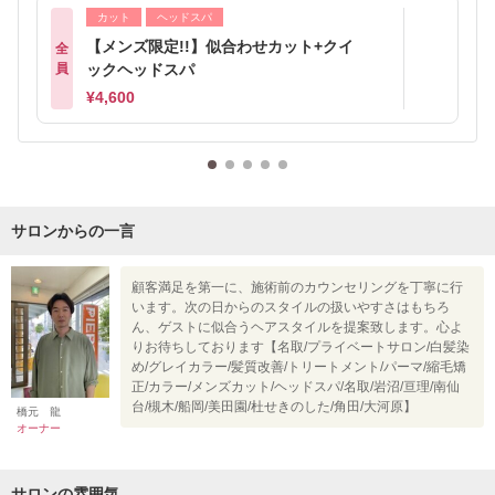
カット
ヘッドスパ
【メンズ限定!!】似合わせカット+クイ
全
員
ックヘッドスパ
¥4,600
サロンからの一言
顧客満足を第一に、施術前のカウンセリングを丁寧に行
います。次の日からのスタイルの扱いやすさはもちろ
ん、ゲストに似合うヘアスタイルを提案致します。心よ
りお待ちしております【名取/プライベートサロン/白髪染
め/グレイカラー/髪質改善/トリートメント/パーマ/縮毛矯
正/カラー/メンズカット/ヘッドスパ/名取/岩沼/亘理/南仙
台/槻木/船岡/美田園/杜せきのした/角田/大河原】
橋元 龍
オーナー
サロンの雰囲気