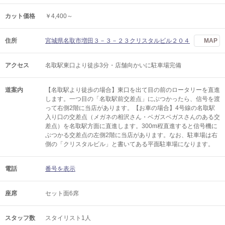
カット価格
￥4,400～
住所
宮城県名取市増田３－３－２３クリスタルビル２０４
MAP
アクセス
名取駅東口より徒歩3分・店舗向かいに駐車場完備
道案内
【名取駅より徒歩の場合】東口を出て目の前のロータリーを直進
します。一つ目の「名取駅前交差点」にぶつかったら、信号を渡
って右側2階に当店があります。【お車の場合】4号線の名取駅
入り口の交差点（メガネの相沢さん・ベガスベガスさんのある交
差点）を名取駅方面に直進します。300m程直進すると信号機に
ぶつかる交差点の左側2階に当店があります。なお、駐車場は右
側の「クリスタルビル」と書いてある平面駐車場になります。
電話
番号を表示
座席
セット面6席
スタッフ数
スタイリスト1人