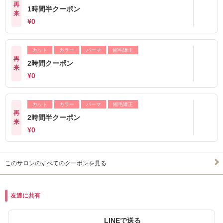
再
1時間半クーポン
来
¥0
カット
カラー
パーマ
縮毛矯正
再
2時間クーポン
来
¥0
カット
カラー
パーマ
縮毛矯正
再
2時間半クーポン
来
¥0
このサロンのすべてのクーポンを見る
友達に共有
LINEで送る