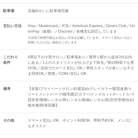
駐車場
店舗向かいに駐車場完備
支払い方法
Visa／Mastercard／JCB／American Express／Diners Club／Un
ionPay（銀聯）／Discover／各種支払対応しています
※店頭で利用可能なお支払い方法を記載しています。スマート支払いではご
利用いただけない場合がございます。
こだわり
4席以下の小型サロン／駐車場あり／最寄り駅から徒歩3分以内
条件
にある／1人のスタイリストが仕上げまで担当／朝10時前でも受
付OK／店頭でのカード支払いOK／男性スタッフが多い／お子さ
ま同伴OK／禁煙／COIN+支払いOK
備考
【名取/プライベートサロン/白髪染め/グレイカラー/髪質改善/ト
リートメント/パーマ/縮毛矯正/カラー/メンズカット//ヘッドスパ/
貸衣装/着物レンタル/袴レンタル/振袖レンタル/岩沼/亘理/南仙台/
槻木/船岡/美田園】
その他
スマート支払いOK
ポイント利用OK
即時予約OK
メンズに
もオススメ