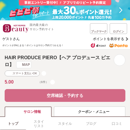
国内最大級の
サロン予約サイト
ブックマーク
ログイン
ゲストさん
ポイントを表示する
ポイントが1%たまる！
ポイントはサロン予約でつかえる！
HAIR PRODUCE PIERO【ヘア プロデュース ピエ
ロ】
MAP
スマート支払いOK
5.00
（6件）
空席確認・予約する
クーポン・メニュー
サロン情報
スタイ
トップ
スタイル
ブログ
口コミ
リスト