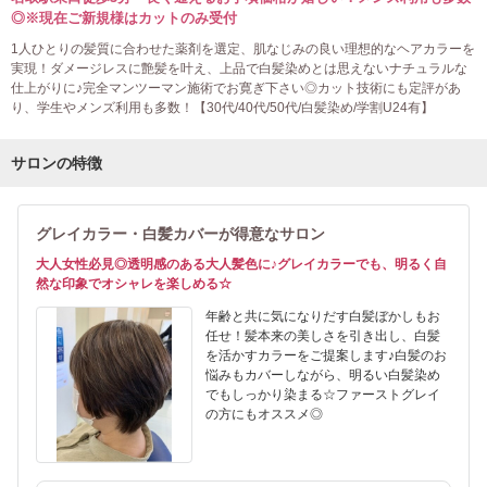
◎※現在ご新規様はカットのみ受付
1人ひとりの髪質に合わせた薬剤を選定、肌なじみの良い理想的なヘアカラーを
実現！ダメージレスに艶髪を叶え、上品で白髪染めとは思えないナチュラルな
仕上がりに♪完全マンツーマン施術でお寛ぎ下さい◎カット技術にも定評があ
り、学生やメンズ利用も多数！【30代/40代/50代/白髪染め/学割U24有】
サロンの特徴
グレイカラー・白髪カバーが得意なサロン
大人女性必見◎透明感のある大人髪色に♪グレイカラーでも、明るく自
然な印象でオシャレを楽しめる☆
年齢と共に気になりだす白髪ぼかしもお
任せ！髪本来の美しさを引き出し、白髪
を活かすカラーをご提案します♪白髪のお
悩みもカバーしながら、明るい白髪染め
でもしっかり染まる☆ファーストグレイ
の方にもオススメ◎