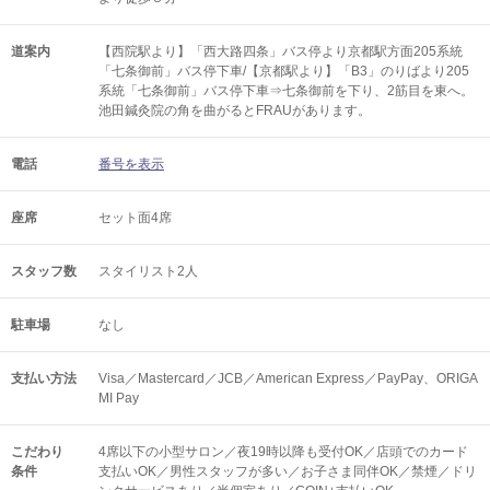
道案内
【西院駅より】「西大路四条」バス停より京都駅方面205系統
「七条御前」バス停下車/【京都駅より】「B3」のりばより205
系統「七条御前」バス停下車⇒七条御前を下り、2筋目を東へ。
池田鍼灸院の角を曲がるとFRAUがあります。
電話
番号を表示
座席
セット面4席
スタッフ数
スタイリスト2人
駐車場
なし
支払い方法
Visa／Mastercard／JCB／American Express／PayPay、ORIGA
MI Pay
こだわり
4席以下の小型サロン／夜19時以降も受付OK／店頭でのカード
条件
支払いOK／男性スタッフが多い／お子さま同伴OK／禁煙／ドリ