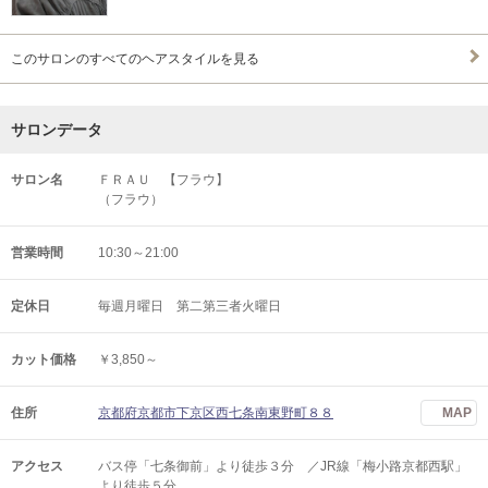
このサロンのすべてのヘアスタイルを見る
サロンデータ
サロン名
ＦＲＡＵ 【フラウ】
（フラウ）
営業時間
10:30～21:00
定休日
毎週月曜日 第二第三者火曜日
カット価格
￥3,850～
住所
京都府京都市下京区西七条南東野町８８
MAP
アクセス
バス停「七条御前」より徒歩３分 ／JR線「梅小路京都西駅」
より徒歩５分