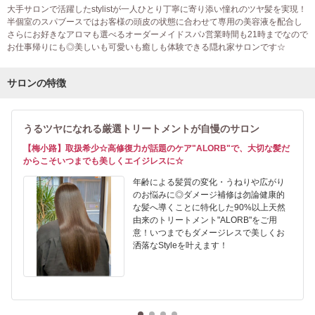
大手サロンで活躍したstylistが一人ひとり丁寧に寄り添い憧れのツヤ髪を実現！
半個室のスパブースではお客様の頭皮の状態に合わせて専用の美容液を配合し
さらにお好きなアロマも選べるオーダーメイドスパ♪営業時間も21時までなので
お仕事帰りにも◎美しいも可愛いも癒しも体験できる隠れ家サロンです☆
サロンの特徴
うるツヤになれる厳選トリートメントが自慢のサロン
【梅小路】取扱希少☆高修復力が話題のケア"ALORB"で、大切な髪だ
からこそいつまでも美しくエイジレスに☆
年齢による髪質の変化・うねりや広がり
のお悩みに◎ダメージ補修は勿論健康的
な髪へ導くことに特化した90%以上天然
由来のトリートメント"ALORB"をご用
意！いつまでもダメージレスで美しくお
洒落なStyleを叶えます！