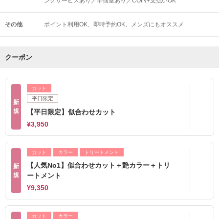
ンクサービスあり／半個室あり／COIN+支払いOK
その他
ポイント利用OK
即時予約OK
メンズにもオススメ
クーポン
カット
平日限定
新
規
【平日限定】似合わせカット
¥3,950
カット
カラー
トリートメント
【人気No1】似合わせカット＋艶カラー＋トリ
新
規
ートメント
¥9,350
カット
カラー