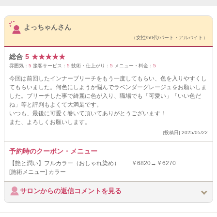
サロンPick Up
よっちゃんさん
（女性/50代/パート・アルバイト）
総合
5
★
★
★
★
★
雰囲気：
5
接客サービス：
5
技術・仕上がり：
5
メニュー・料金：
5
今回は前回したインナーブリーチをもう一度してもらい、色を入りやすくし
てもらいました。何色にしようか悩んでラベンダーグレージュをお願いしま
した。ブリーチした事で綺麗に色が入り、職場でも「可愛い」「いい色だ
ね」等と評判もよくて大満足です。
いつも、最後に可愛く巻いて頂いてありがとうございます！
また、よろしくお願いします。
[投稿日] 2025/05/22
予約時のクーポン・メニュー
【艶と潤い】フルカラー（おしゃれ染め） ￥6820→￥6270
[施術メニュー] カラー
サロンからの返信コメントを見る