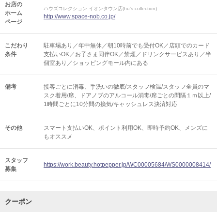
お店の
ハウズコレクション イオンタウン店(hu's collection)
ホーム
http://www.space-nob.co.jp/
ページ
こだわり
駐車場あり／年中無休／朝10時前でも受付OK／店頭でのカード
条件
支払いOK／お子さま同伴OK／禁煙／ドリンクサービスあり／半
個室あり／ショッピングモール内にある
備考
接客ごとに消毒、手洗いの徹底/スタッフ検温/スタッフ全員のマ
スク着用/席、ドアノブのアルコール消毒/席ごとの間隔１ｍ以上/
1時間ごとに10分間の換気/キャッシュレス決済対応
その他
スマート支払いOK
ポイント利用OK
即時予約OK
メンズに
もオススメ
スタッフ
https://work.beauty.hotpepper.jp/WC00005684/WS0000008414/
募集
クーポン