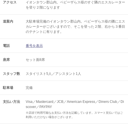
アクセス
イオンタウン郡山内。ベビーザらス様のすぐ隣のエスカレーター
を登り２階になります
道案内
大駐車場完備のイオンタウン郡山内。ベビーザらス様の隣にエス
カレーターがございますので、そこを登った２階、右から３番目
のテナントに有ります。
電話
番号を表示
座席
セット面8席
スタッフ数
スタイリスト5人／アシスタント1人
駐車場
完備
支払い方法
Visa／Mastercard／JCB／American Express／Diners Club／Di
scover／PAYPAY
※店頭で利用可能なお支払い方法を記載しています。スマート支払いではご
利用いただけない場合がございます。