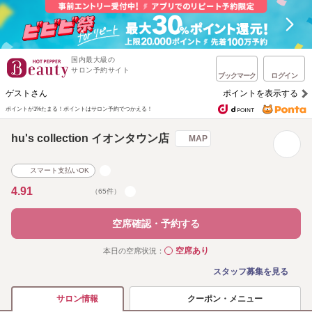
国内最大級の
サロン予約サイト
ブックマーク
ログイン
ゲストさん
ポイントを表示する
ポイントが1%たまる！
ポイントはサロン予約でつかえる！
hu's collection イオンタウン店
MAP
スマート支払いOK
4.91
（65件）
空席確認・予約する
空席あり
本日の空席状況：
◯
スタッフ募集を見る
クーポン・メニュー
サロン情報