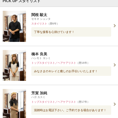
PICK UP スタイリスト
関根 駿太
セキネ シュンタ
スタイリスト
（歴6年）
丁寧な接客を心掛けています！
橋本 良美
ハシモト ヨシミ
トップスタイリスト／ヘアケアリスト
（歴16年）
みなさまのキレイと癒しのお手伝いいたします！
芳賀 加純
ハガ カスミ
トップスタイリスト／ヘアケアリスト
（歴17年）
混雑時はお電話下さい。ご予約できる場合があります！