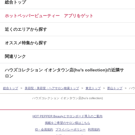
総合トップ
ホットペッパービューティー アプリをゲット
近くのエリアから探す
オススメ特集から探す
関連リンク
ハウズコレクション イオンタウン店(hu's collection)の近隣サ
ロン
総合トップ
美容院・美容室・ヘアサロン検索トップ
東北トップ
郡山トップ
ハウ
ハウズコレクション イオンタウン店(hu's collection)
HOT PEPPER Beautyとサロンボード導入のご案内
掲載をご希望のサロン様はこちら
ID・会員規約
プライバシーポリシー
利用規約