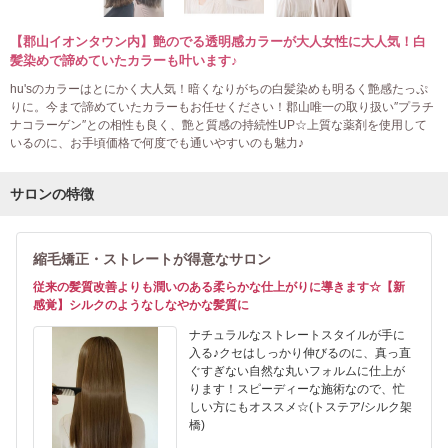
【郡山イオンタウン内】艶のでる透明感カラーが大人女性に大人気！白
髪染めで諦めていたカラーも叶います♪
hu'sのカラーはとにかく大人気！暗くなりがちの白髪染めも明るく艶感たっぷ
りに。今まで諦めていたカラーもお任せください！郡山唯一の取り扱い″プラチ
ナコラーゲン″との相性も良く、艶と質感の持続性UP☆上質な薬剤を使用して
いるのに、お手頃価格で何度でも通いやすいのも魅力♪
サロンの特徴
縮毛矯正・ストレートが得意なサロン
従来の髪質改善よりも潤いのある柔らかな仕上がりに導きます☆【新
感覚】シルクのようなしなやかな髪質に
ナチュラルなストレートスタイルが手に
入る♪クセはしっかり伸びるのに、真っ直
ぐすぎない自然な丸いフォルムに仕上が
ります！スピーディーな施術なので、忙
しい方にもオススメ☆(トステア/シルク架
橋)