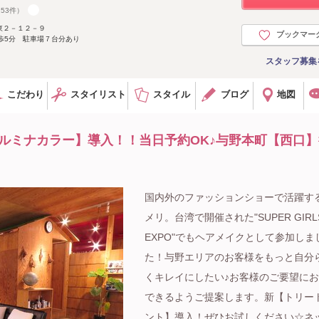
253件）
東２－１２－９
ブックマー
歩5分 駐車場７台分あり
スタッフ募集
こだわり
スタイリスト
スタイル
ブログ
地図
ルミナカラー】導入！！当日予約OK♪与野本町【西口】
国内外のファッションショーで活躍す
メリ。台湾で開催された"SUPER GIRL
EXPO"でもヘアメイクとして参加しま
た！与野エリアのお客様をもっと自分
くキレイにしたい♪お客様のご要望に
できるようご提案します。新【トリー
ント】導入！ぜひお試しください☆ネ