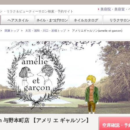
美容院・美容室・
ン ・リラク＆ビューティーサロン検索・予約サイト
ヘアスタイル
ネイル・まつげサロン
ネイルカタログ
リラクサロ
>
関東トップ
>
大宮・浦和・川口・岩槻トップ
>
アメリエギャルソン(amelie et garcon)
garcon 与野本町店 【アメリ エ ギャルソン】
空席確認・予