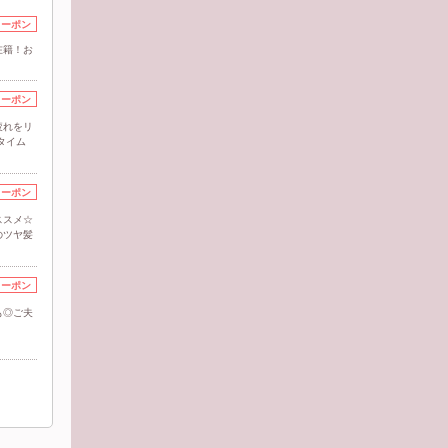
クーポン
在籍！お
クーポン
疲れをリ
タイム
クーポン
ススメ☆
のツヤ髪
クーポン
も◎ご夫