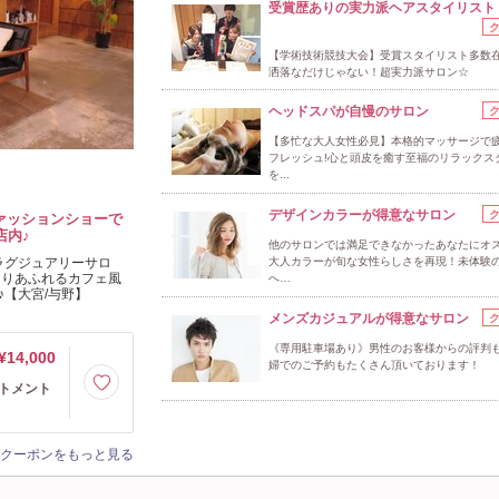
受賞歴ありの実力派ヘアスタイリスト
【学術技術競技大会】受賞スタイリスト多数
洒落なだけじゃない！超実力派サロン☆
ヘッドスパが自慢のサロン
【多忙な大人女性必見】本格的マッサージで
フレッシュ!心と頭皮を癒す至福のリラックス
を...
デザインカラーが得意なサロン
ファッションショーで
店内♪
他のサロンでは満足できなかったあなたにオ
ラグジュアリーサロ
大人カラーが旬な女性らしさを再現！未体験
木の温もりあふれるカフェ風
へ…
【大宮/与野】
メンズカジュアルが得意なサロン
《専用駐車場あり》男性のお客様からの評判
¥14,000
婦でのご予約もたくさん頂いております！
トメント
クーポンをもっと見る