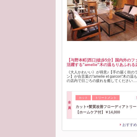
【与野本町(西口)徒歩5分】国内外の
活躍する”amelie”木の温もりあふれる
《大人かわいい》が得意♪【手の届く街の
ン】が合言葉の"amelie et garcon"
の店内で日ごろの疲れを癒してください…♪
カット
トリートメント
全
カット+髪質改善フローディアトリー
員
【ホームケア付】￥14,000
おすすめ