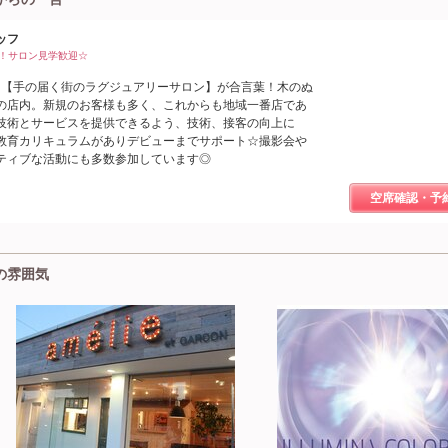
ッフ
！サロン見学歓迎☆
♪【手の届く街のラグジュアリーサロン】が合言葉！木のぬ
の店内。新規のお客様も多く、これからも地域一番店であ
技術とサービスを提供できるよう、技術、接客の向上に
教育カリキュラムがありデビューまでサポート☆撮影会や
ティブな活動にも多数参加しています◎
空席確認・予
)の雰囲気