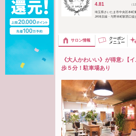
4.81
（1
埼玉県さいたま市中央区本町
JR埼京線・与野本町駅西口徒
クーポン
サロン情報
メニュー
《大人かわいい》が得意♪【イ
歩５分！駐車場あり