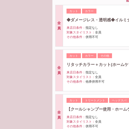
カット
カラー
◆ダメージレス・透明感◆イルミナカラ
全
来店日条件：
指定なし
員
対象スタイリスト：
全員
その他条件：
併用不可
カット
カラー
その他
リタッチカラー＋カット(ホームケア付
全
来店日条件：
指定なし
員
対象スタイリスト：
全員
その他条件：
他券併用不可
カット
トリートメント
ヘッドスパ
【クールシャンプー使用・ホームケ
全
来店日条件：
指定なし
員
対象スタイリスト：
全員
その他条件：
併用不可