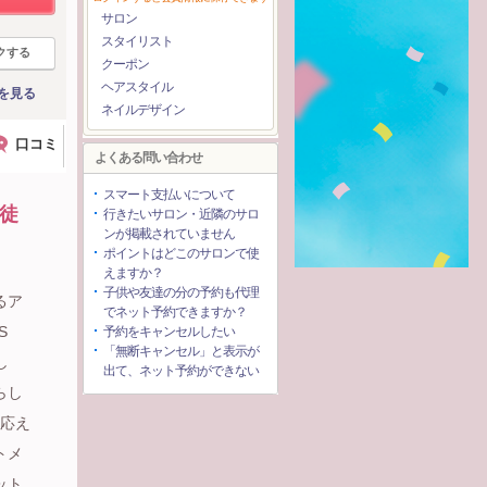
サロン
スタイリスト
クする
クーポン
ヘアスタイル
を見る
ネイルデザイン
口コミ
よくある問い合わせ
スマート支払いについて
徒
行きたいサロン・近隣のサロ
ンが掲載されていません
ポイントはどこのサロンで使
えますか？
子供や友達の分の予約も代理
るア
でネット予約できますか？
S
予約をキャンセルしたい
「無断キャンセル」と表示が
し
出て、ネット予約ができない
らし
お応え
トメ
ット