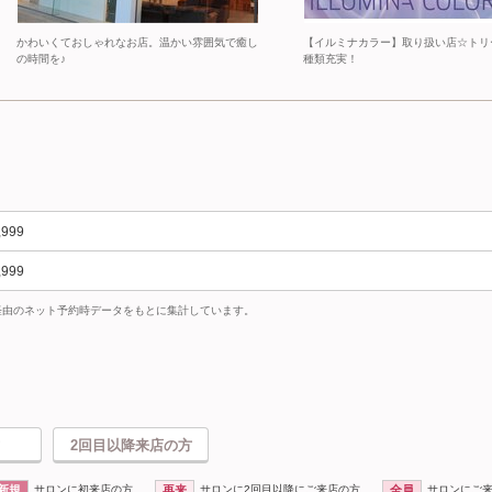
かわいくておしゃれなお店。温かい雰囲気で癒し
【イルミナカラー】取り扱い店☆トリ
の時間を♪
種類充実！
,999
,999
uty経由のネット予約時データをもとに集計しています。
2回目以降来店の方
新規
サロンに初来店の方
再来
サロンに2回目以降にご来店の方
全員
サロンにご