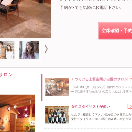
予約が×でも気軽にお電話下さい。
空席確認・予
サロン
くつろげる上質空間が自慢のサロン
【与野本町(西口)徒歩5分】国内外のファッシ
ーで活躍する”amelie”木の温もりあふれる店内
女性スタイリストが多い
なんでも相談して下さい♪温かみのある親しみ
女性スタイリスト揃い♪居心地＆通いやすさ◎