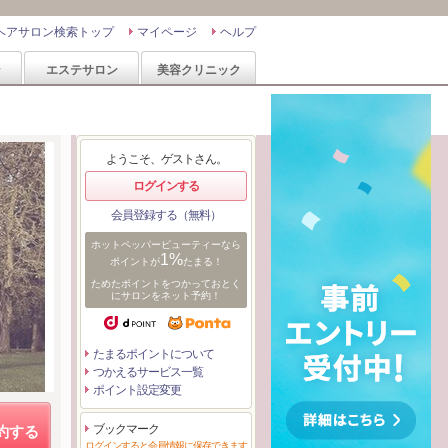
ヘアサロン検索トップ
マイページ
ヘルプ
ン
エステサロン
美容クリニック
ようこそ、ゲストさん。
ログインする
会員登録する（無料）
ホットペッパービューティーなら
1%
ポイントが
たまる！
ためたポイントをつかっておとく
にサロンをネット予約！
たまるポイントについて
つかえるサービス一覧
ポイント設定変更
ブックマーク
約する
ログインすると会員情報に保存できます