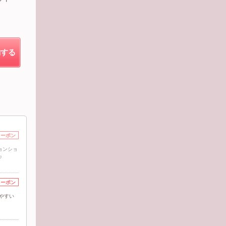
約する
クーポン
ョンショ
♪
クーポン
やすい