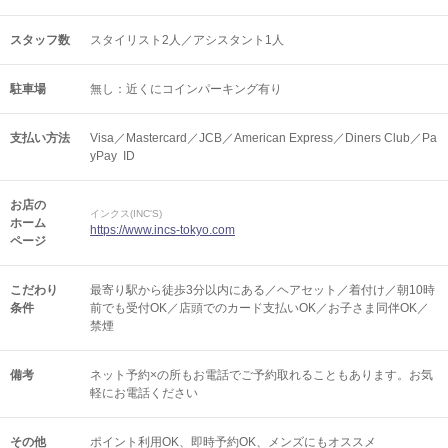
スタッフ数
スタイリスト2人／アシスタント1人
駐車場
無し：近くにコインパーキング有り
支払い方法
Visa／Mastercard／JCB／American Express／Diners Club／Pa
yPay ID
お店の
インクス(INC'S)
ホーム
https://www.incs-tokyo.com
ページ
こだわり
最寄り駅から徒歩3分以内にある／ヘアセット／着付け／朝10時
条件
前でも受付OK／店頭でのカード支払いOK／お子さま同伴OK／
禁煙
備考
ネット予約×の所もお電話でご予約取れることもあります。お気
軽にお電話ください
その他
ポイント利用OK
即時予約OK
メンズにもオススメ