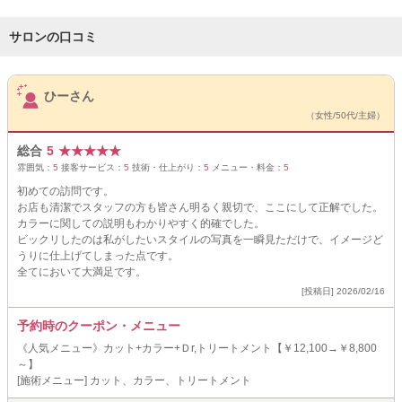
サロンの口コミ
サロンPick Up
ひーさん
（女性/50代/主婦）
総合
5
★
★
★
★
★
雰囲気：
5
接客サービス：
5
技術・仕上がり：
5
メニュー・料金：
5
初めての訪問です。
お店も清潔でスタッフの方も皆さん明るく親切で、ここにして正解でした。
カラーに関しての説明もわかりやすく的確でした。
ビックリしたのは私がしたいスタイルの写真を一瞬見ただけで、イメージど
うりに仕上げてしまった点です。
全てにおいて大満足です。
[投稿日] 2026/02/16
予約時のクーポン・メニュー
《人気メニュー》カット+カラー+Ｄr,トリートメント【￥12,100→￥8,800
～】
[施術メニュー] カット、カラー、トリートメント