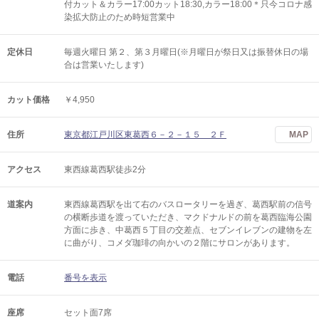
付カット＆カラー17:00カット18:30,カラー18:00＊只今コロナ感
染拡大防止のため時短営業中
定休日
毎週火曜日 第２、第３月曜日(※月曜日が祭日又は振替休日の場
合は営業いたします)
カット価格
￥4,950
住所
東京都江戸川区東葛西６－２－１５ ２Ｆ
MAP
アクセス
東西線葛西駅徒歩2分
道案内
東西線葛西駅を出て右のバスロータリーを過ぎ、葛西駅前の信号
の横断歩道を渡っていただき、マクドナルドの前を葛西臨海公園
方面に歩き、中葛西５丁目の交差点、セブンイレブンの建物を左
に曲がり、コメダ珈琲の向かいの２階にサロンがあります。
電話
番号を表示
座席
セット面7席