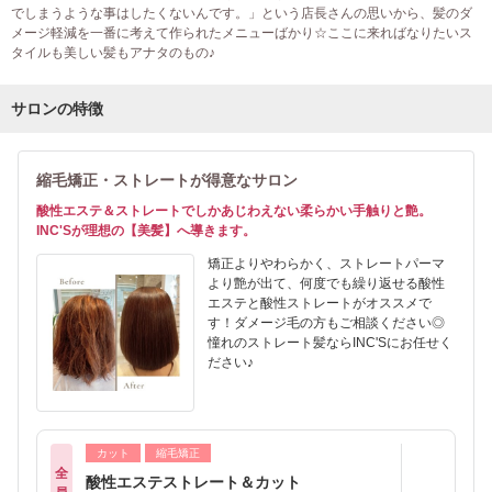
でしまうような事はしたくないんです。」という店長さんの思いから、髪のダ
メージ軽減を一番に考えて作られたメニューばかり☆ここに来ればなりたいス
タイルも美しい髪もアナタのもの♪
サロンの特徴
縮毛矯正・ストレートが得意なサロン
酸性エステ＆ストレートでしかあじわえない柔らかい手触りと艶。
INC'Sが理想の【美髪】へ導きます。
矯正よりやわらかく、ストレートパーマ
より艶が出て、何度でも繰り返せる酸性
エステと酸性ストレートがオススメで
す！ダメージ毛の方もご相談ください◎
憧れのストレート髪ならINC'Sにお任せく
ださい♪
カット
縮毛矯正
全
酸性エステストレート＆カット