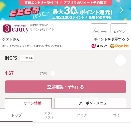
国内最大級の
サロン予約サイト
ブックマーク
ログイン
ゲストさん
ポイントを表示する
ポイントが1%たまる！
ポイントはサロン予約でつかえる！
INC'S
MAP
4.67
（7件）
空席確認・予約する
クーポン・メニュー
サロン情報
スタイ
トップ
ブログ
口コミ
リスト