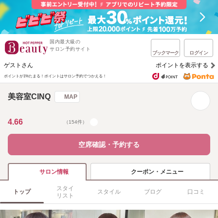
国内最大級の
サロン予約サイト
ブックマーク
ログイン
ゲストさん
ポイントを表示する
ポイントが1%たまる！
ポイントはサロン予約でつかえる！
美容室CINQ
MAP
4.66
（154件）
空席確認・予約する
クーポン・メニュー
サロン情報
スタイ
トップ
スタイル
ブログ
口コミ
リスト