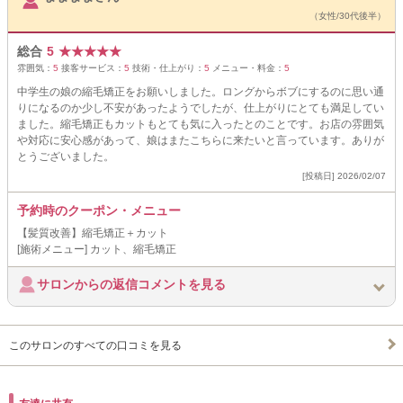
（女性/30代後半）
総合
5
★
★
★
★
★
雰囲気：
5
接客サービス：
5
技術・仕上がり：
5
メニュー・料金：
5
中学生の娘の縮毛矯正をお願いしました。ロングからボブにするのに思い通
りになるのか少し不安があったようでしたが、仕上がりにとても満足してい
ました。縮毛矯正もカットもとても気に入ったとのことです。お店の雰囲気
や対応に安心感があって、娘はまたこちらに来たいと言っています。ありが
とうございました。
[投稿日] 2026/02/07
予約時のクーポン・メニュー
【髪質改善】縮毛矯正＋カット
[施術メニュー] カット、縮毛矯正
サロンからの返信コメントを見る
このサロンのすべての口コミを見る