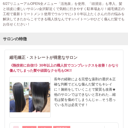
6/27リニューアルOPEN全メニュー「活泡泉」を使用、「頭浸浴」も導入、髪
と頭皮に優しいサロン♪金沢駅近くで気軽に行きやすく駐車場あり！縮毛矯正の
工程で最新トリートメント使用でウルツヤに♪３０年以上たくさんの方の悩みを
解決してきたからこそできる職人技なんです♪ハイトーンやひどく傷んだ髪でも
お任せください！
サロンの特徴
縮毛矯正・ストレートが得意なサロン
《熱技術に自信!!》30年以上の職人技でコンプレックスを改善！かなり
傷んでしまった髪や頑固なクセ毛もOK!!
長年の経験による完璧な薬剤の選択＆正
確な判断でどんな傷んだ髪でもキレイ
に！施術をしていくことで髪質も改善★
他のサロンではできないと言われた…縮
毛は髪を傷めてしまうんじゃ…そう思っ
ている方は必見です！