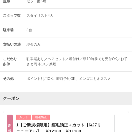
座席
セット面5席
スタッフ数
スタイリスト4人
駐車場
3台
支払い方法
現金のみ
こだわり
駐車場あり／ヘアセット／着付け／朝10時前でも受付OK／お子
条件
さま同伴OK／禁煙
その他
ポイント利用OK
即時予約OK
メンズにもオススメ
クーポン
カット
縮毛矯正
1【ご新規様限定】縮毛矯正＋カット【6/27リ
新
規
ニューアル】 ￥12100→￥11100