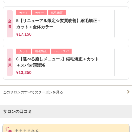
カット
カラー
縮毛矯正
5【リニューアル限定☆髪質改善】縮毛矯正＋
全
員
カット＋全体カラー
¥17,150
カット
縮毛矯正
ヘッドスパ
6【選べる癒しメニュー♪】縮毛矯正＋カット
全
員
＋スパor頭浸浴
¥13,250
このサロンのすべてのクーポンを見る
サロンの口コミ
サロンPick Up
ままままさん