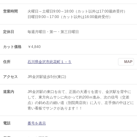
営業時間
火曜日～土曜日9:00～18:00（カット以外は17:00最終受付）
日曜日9:00～17:00（カット以外は16:00最終受付）
定休日
毎週月曜日・第一・第三日曜日
カット価格
￥4,840
住所
石川県金沢市此花町１－５
MAP
アクセス
JR金沢駅徒歩5分(東口)
道案内
JR金沢駅の東口を出て、正面の大通りを渡り、金沢駅を背中に
して、東方向ムサシに向かって約200ｍ進み、次の信号（交差
点）の斜め左の細い道（別院商店街）に入り、左手側の中ほどに
青い看板でサンクがあります！！
電話
番号を表示