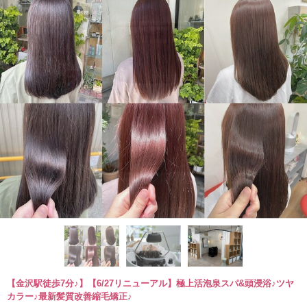
【金沢駅徒歩7分♪】【6/27リニューアル】極上活泡泉スパ&頭浸浴♪ツヤ
カラー♪最新髪質改善縮毛矯正♪