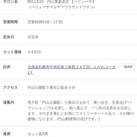
サロン名
BELLEZA 円山裏参道店 【ベリューサ】
（ベリューサマルヤマウラサンドウテン）
営業時間
営業時間9:00～17:30
定休日
不定休
カット価格
￥4,620
住所
北海道札幌市中央区南２条西２４丁目しんかわコーポ
MAP
1Ｆ
アクセス
円山公園駅５番出口徒歩３分
道案内
地下鉄『円山公園駅』５番出口を出て、東へ歩き、交差点(アパ
マンショップ)を右折し、南へ進んで、一つ目の交差点を左折し
ます。そのまま進むと右側にファミリーマートがあり、その隣の
建物になります。(円山郵便局の並びです。)
座席
セット面5席