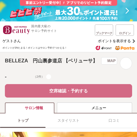
国内最大級の
サロン予約サイト
ブックマーク
ログイン
ゲストさん
ポイントを表示する
ポイントが1%たまる！
ポイントはサロン予約でつかえる！
BELLEZA 円山裏参道店 【ベリューサ】
MAP
-
（2件）
空席確認・予約する
メニュー
サロン情報
トップ
スタイリスト
口コミ