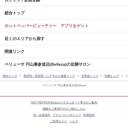
ログイン / 会員登録
総合トップ
ホットペッパービューティー アプリをゲット
近くのエリアから探す
関連リンク
ベリューサ 円山裏参道店(Belleza)の近隣サロン
総合トップ
美容院・美容室・ヘアサロン検索トップ
北海道トップ
札幌トップ
ベ
ベリューサ 円山裏参道店(Belleza)
HOT PEPPER Beautyとサロンボード導入のご案内
掲載をご希望のサロン様はこちら
ID・会員規約
プライバシーポリシー
利用規約
ご利用ガイド
ヘルプ