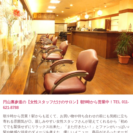
円山裏参道の【女性スタッフだけのサロン】朝9時から営業中！TEL 011-
621-8788
朝９時から営業！駅からも近くて、お買い物や待ち合わせの前にも気軽に立ち
寄れる雰囲気が◎。親しみやすい女性スタッフさんが迎えてくれるから「初め
てでも緊張せずにリラックス出来た」「また行きたい！」とファンがいっぱい♪
髪や敏感な頭皮のダメージを考えた、優しいメニュー、商品がそろったオーガ