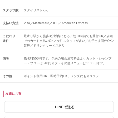
スタッフ数
スタイリスト2人
支払い方法
Visa／Mastercard／JCB／American Express
こだわり
最寄り駅から徒歩3分以内にある／朝10時前でも受付OK／店頭
条件
でのカード支払いOK／女性スタッフが多い／お子さま同伴OK／
禁煙／ドリンクサービスあり
備考
指名料550円です。予約の場合通常料金よりカット・シャンプ
ー・ブローは540円オフ・その他メニューは1100円オフ。
その他
ポイント利用OK
即時予約OK
メンズにもオススメ
友達に共有
LINEで送る