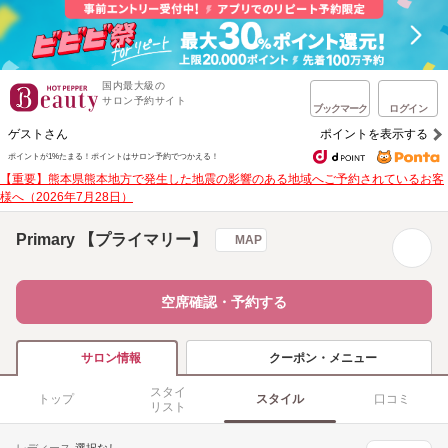
国内最大級の
サロン予約サイト
ブックマーク
ログイン
ゲストさん
ポイントを表示する
ポイントが1%たまる！
ポイントはサロン予約でつかえる！
【重要】熊本県熊本地方で発生した地震の影響のある地域へご予約されているお客
様へ（2026年7月28日）
Primary 【プライマリー】
MAP
空席確認・予約する
クーポン・メニュー
サロン情報
スタイ
トップ
スタイル
口コミ
リスト