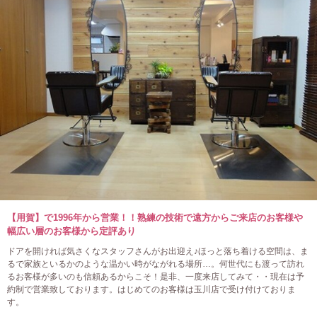
【用賀】で1996年から営業！！熟練の技術で遠方からご来店のお客様や
幅広い層のお客様から定評あり
ドアを開ければ気さくなスタッフさんがお出迎え♪ほっと落ち着ける空間は、ま
るで家族といるかのような温かい時がながれる場所…。何世代にも渡って訪れ
るお客様が多いのも信頼あるからこそ！是非、一度来店してみて・・現在は予
約制で営業致しております。はじめてのお客様は玉川店で受け付けておりま
す。