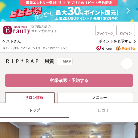
国内最大級の
サロン予約サイト
ブックマーク
ログイン
ゲストさん
ポイントを表示する
ポイントが1%たまる！
ポイントはサロン予約でつかえる！
ＲＩＰ＊ＲＡＰ 用賀
MAP
空席確認・予約する
メニュー
サロン情報
トップ
口コミ