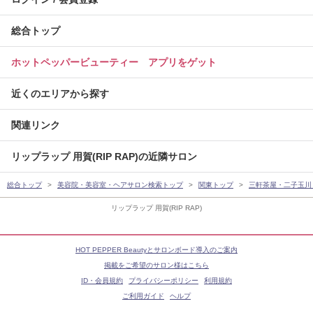
総合トップ
ホットペッパービューティー アプリをゲット
近くのエリアから探す
関連リンク
リップラップ 用賀(RIP RAP)の近隣サロン
総合トップ
美容院・美容室・ヘアサロン検索トップ
関東トップ
三軒茶屋・二子玉川
リップラップ 用賀(RIP RAP)
HOT PEPPER Beautyとサロンボード導入のご案内
掲載をご希望のサロン様はこちら
ID・会員規約
プライバシーポリシー
利用規約
ご利用ガイド
ヘルプ