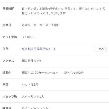
営業時間
日・月の週の2日間の予約制での営業です。現在はじめてのお客
様は玉川店でう受付しております
定休日
毎週火・水・木・金・土曜日
カット価格
￥6,600～
住所
東京都世田谷区用賀４-11
MAP
アクセス
用賀駅徒歩2分
道案内
用賀4-11-20ガーデンぺルセ・・駅から徒歩2分
座席
セット面2席
スタッフ数
スタイリスト1人
駐車場
近くにパーキングあり