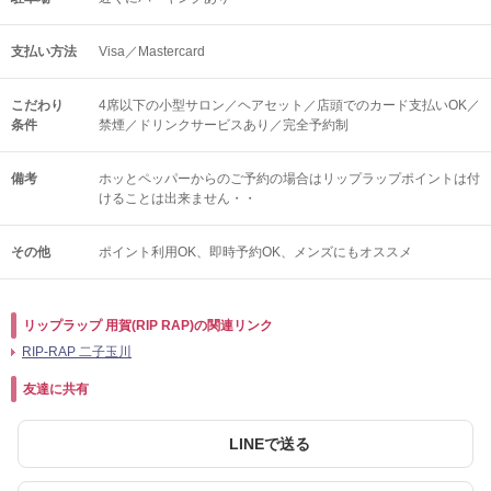
支払い方法
Visa／Mastercard
こだわり
4席以下の小型サロン／ヘアセット／店頭でのカード支払いOK／
条件
禁煙／ドリンクサービスあり／完全予約制
備考
ホッとペッパーからのご予約の場合はリップラップポイントは付
けることは出来ません・・
その他
ポイント利用OK
即時予約OK
メンズにもオススメ
リップラップ 用賀(RIP RAP)の関連リンク
RIP‐RAP 二子玉川
友達に共有
LINEで送る