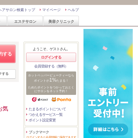
ヘアサロン検索トップ
マイページ
ヘルプ
ン
エステサロン
美容クリニック
ようこそ、ゲストさん。
約する
ログインする
会員登録する（無料）
クする
ホットペッパービューティーなら
1%
ポイントが
たまる！
ためたポイントをつかっておとく
にサロンをネット予約！
お気
たまるポイントについて
つかえるサービス一覧
ポイント設定変更
ブックマーク
ログインすると会員情報に保存できます