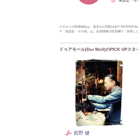
未設定・そ
※サロンの利用傾向は、直近3カ月間のHOT PEPPER 
※「未設定・その他」は、会員情報の性別欄で「回答し
ドゥアモール(Dur Moll)のPICK UPス
前野 健