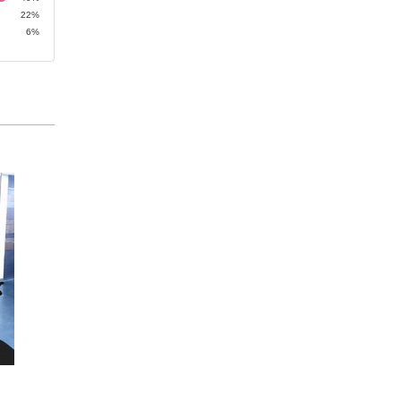
22%
6%