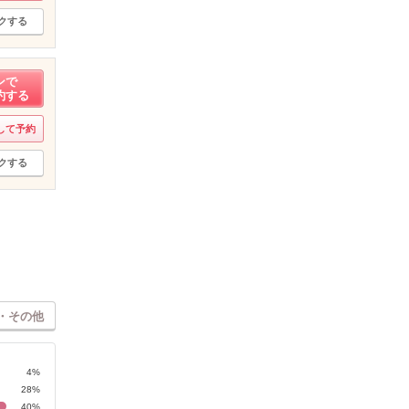
クする
ンで
約する
して予約
クする
・その他
4%
28%
40%