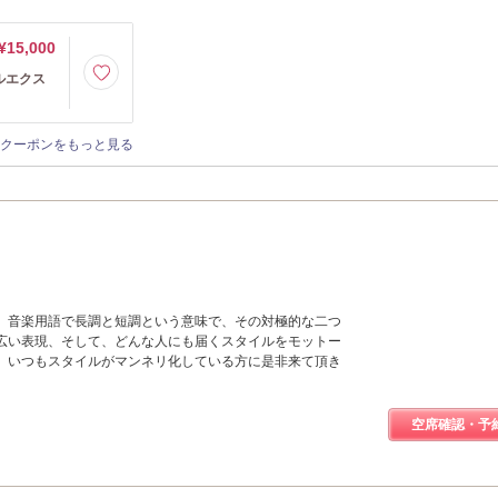
¥15,000
ルエクス
クーポンをもっと見る
、音楽用語で長調と短調という意味で、その対極的な二つ
広い表現、そして、どんな人にも届くスタイルをモットー
。いつもスタイルがマンネリ化している方に是非来て頂き
空席確認・予