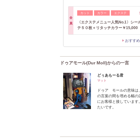
カット
カラー
エクステ
全
〈エクステメニュー人気No.1〉シー
員
テ５０枚＋リタッチカラー￥15,000
おすすめ
ドゥアモール(Dur Moll)からの一言
どぅあもーる君
マット
ドゥア モールの意味は
の言葉の間を埋める幅の
にお客様と接しています
たいです。