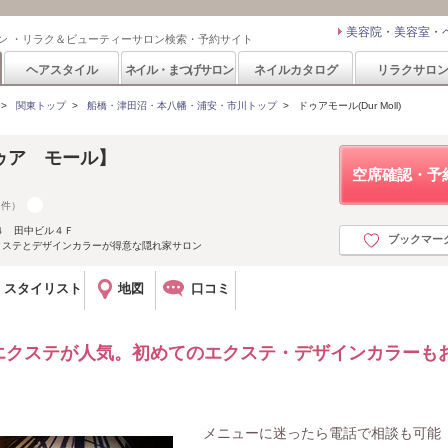
美容院・美容室・
ン ・リラク＆ビューティーサロン検索・予約サイト
ヘアスタイル
ネイル・まつげサロン
ネイルカタログ
リラクサロ
>
関東トップ
>
船橋・津田沼・本八幡・浦安・市川トップ
>
ドゥアモール(Dur Moll)
【ドゥア モール】
空席確認・予
8件）
４ 田中ビル４Ｆ
ブックマー
クステとデザインカラーが得意な隠れ家サロン
スタイリスト
地図
口コミ
エクステが人気。初めてのエクステ・デザインカラーも
メニューに迷ったら電話で相談も可能