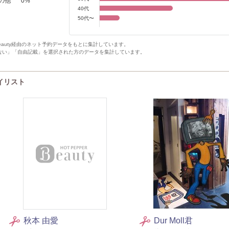
の他
0
%
40代
50代〜
Beauty経由のネット予約データをもとに集計しています。
ない」「自由記載」を選択された方のデータを集計しています。
タイリスト
秋本 由愛
Dur Moll君