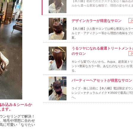
【本八幡】初めてのエクステも安心！編み込
ルから選べる豊富な種類で、理想の姿を叶え
デザインカラーが得意なサロン
【本八幡】少人数サロンでは稀な豊富なカラ
ルミナ・アディクシー等から理想の色味をプ
案。
うるツヤになれる厳選トリートメント
のサロン
キレイな髪でいたいから。Aujua、超音波ト
ント×豊富なカラー剤。あなたのなりたいが見
る。
パーティーヘアセットが得意なサロン
ライブ・推し活前に【本八幡】電話限定ダウ
レンジ＋ナチュラルメイク￥3500で最高に可
へ。
編み込み＆シールか
えます。
ウンセリングで解決！
、地毛や理想に合わせ
高に可愛い「なりたい