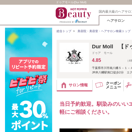
ドゥアモール(Dur Moll)
国内最大級のヘアサロ
ヘアサロン
総合トップ
>
美容院・美容室・ヘアサロン検索トップ
Dur Moll 
ドゥア モール
4.85
（4
千葉県市川市南八幡５－１－
JR本八幡駅南口徒歩2分 エ
クーポン
サロン情報
メニュー
当日予約歓迎。馴染みのいい
軽にご相談ください。