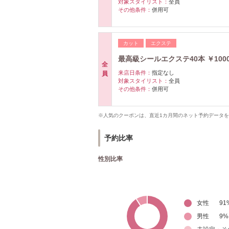
対象スタイリスト：
全員
その他条件：
併用可
カット
エクステ
最高級シールエクステ40本 ￥10
全
来店日条件：
指定なし
員
対象スタイリスト：
全員
その他条件：
併用可
※人気のクーポンは、直近1カ月間のネット予約データ
予約比率
性別比率
女性
91
男性
9
%