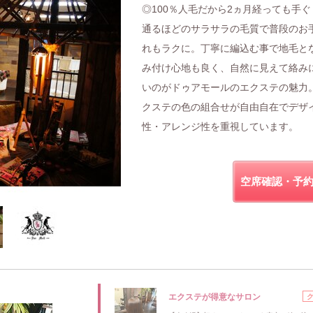
◎100％人毛だから2ヵ月経っても手ぐ
通るほどのサラサラの毛質で普段のお
れもラクに。丁寧に編込む事で地毛と
み付け心地も良く、自然に見えて絡み
いのがドゥアモールのエクステの魅力
クステの色の組合せが自由自在でデザ
性・アレンジ性を重視しています。
空席確認・予
エクステが得意なサロン