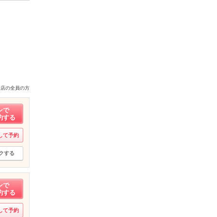
来店の全員の方
ンで
約する
して予約
クする
ンで
約する
して予約