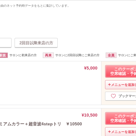
uty経由のネット予約時データをもとに集計しています。
2回目以降来店の方
新規
サロンに初来店の方
再来
サロンに2回目以降にご来店の方
全員
サロンにご
¥5,000
このクーポ
空席確認・予
メニューを追加
ブックマー
¥10,500
このクーポ
空席確認・予
アムカラー＋超音波4stepトリ ￥10500
メニューを追加