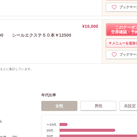
ブックマー
¥10,000
このクーポ
空席確認・予
000 シールエクステ５０本￥12500
メニューを追加
ブックマー
をもとに集計しています。
年代比率
女性
男性
未設定
%
〜10代
20代
30代