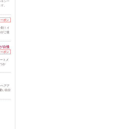
み＆シー
ます。
クーポン
ー剤！イ
ロがご提
が自慢
クーポン
リートメ
つか
ンヘアア
愛い自分