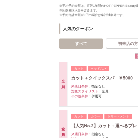
※平均予約金額は、直近1年間のHOT PEPPER Bea
※回数券購入分を含みます。
※予約合計金額が0円の場合は集計対象外です。
人気のクーポン
すべて
初来店の方
カット
ヘッドスパ
カット＋クイックスパ ￥5000
全
来店日条件：
指定なし
員
対象スタイリスト：
全員
その他条件：
併用可
カット
カラー
トリートメント
【人気No.2】カット＋選べるプレミ
全
来店日条件：
指定なし
員