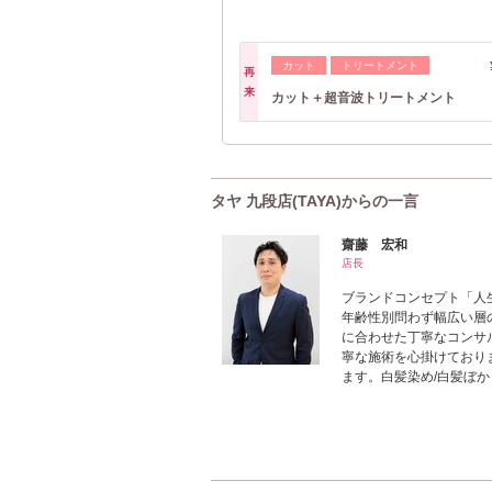
カット
トリートメント
再
来
カット＋超音波トリートメント
タヤ 九段店(TAYA)からの一言
齋藤 宏和
店長
ブランドコンセプト「人
年齢性別問わず幅広い層
に合わせた丁寧なコンサ
寧な施術を心掛けており
ます。白髪染め/白髪ぼか