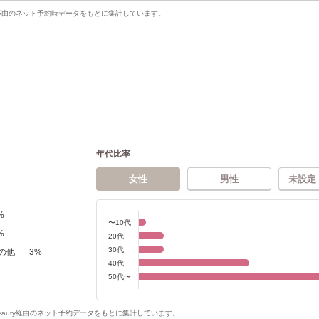
uty経由のネット予約時データをもとに集計しています。
年代比率
女性
男性
未設定
%
〜10代
%
20代
30代
の他
3
%
40代
50代〜
Beauty経由のネット予約データをもとに集計しています。