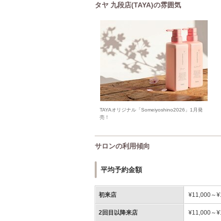
タヤ 九段店(TAYA)の雰囲気
TAYAオリジナル「Someiyoshino2026」1月発
売！
サロンの利用傾向
平均予約金額
初来店
¥11,000～¥
2回目以降来店
¥11,000～¥