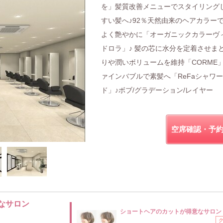
を」髪質改善メニューでスタイリング
すい髪へ♪92％天然由来のヘアカラー
よく艶やかに「オーガニックカラーヴ
ドロラ」♪ 髪の芯に水分を定着させま
りや潤いボリュームを維持「CORME」
ァインバブルで素髪へ「ReFaシャワ
ド」♪ボブ/グラデーション/レイヤー
空席確認・予
なサロン
ショートヘアのカットが得意なサロン