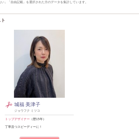
ない」「自由記載」を選択された方のデータを集計しています。
スト
城福 美津子
ジョウフク ミツコ
トップデザイナー
（歴15年）
丁寧且つスピーディーに！