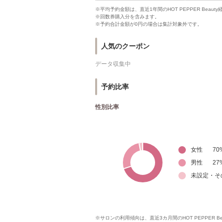
※平均予約金額は、直近1年間のHOT PEPPER Bea
※回数券購入分を含みます。
※予約合計金額が0円の場合は集計対象外です。
人気のクーポン
データ収集中
予約比率
性別比率
女性
70
男性
27
未設定・そ
※サロンの利用傾向は、直近3カ月間のHOT PEPPER 