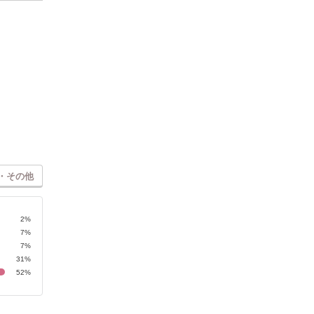
・その他
2%
7%
7%
31%
52%