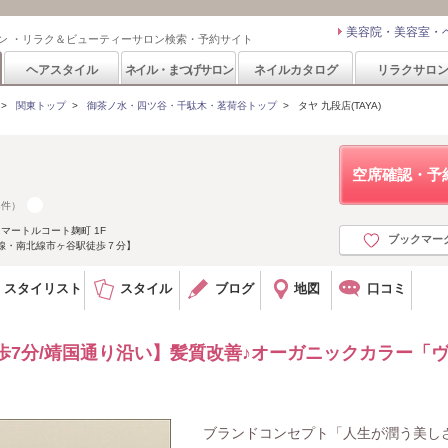
美容院・美容室・
ン ・リラク＆ビューティーサロン検索・予約サイト
ヘアスタイル
ネイル・まつげサロン
ネイルカタログ
リラクサロ
>
関東トップ
>
御茶ノ水・四ツ谷・千駄木・茗荷谷トップ
>
タヤ 九段店(TAYA)
空席確認・予
8件）
 マートルコート麹町 1F
ブックマー
線・南北線市ヶ谷駅徒歩７分】
スタイリスト
スタイル
ブログ
地図
口コミ
歩7分/靖国通り沿い】髪質改善♪オーガニックカラー「
ブランドコンセプト「人生が潤う美し