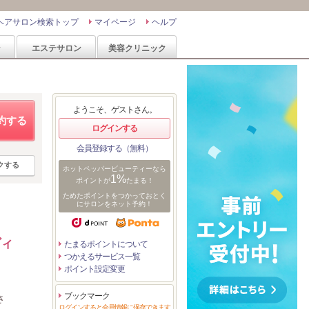
ヘアサロン検索トップ
マイページ
ヘルプ
ン
エステサロン
美容クリニック
ようこそ、ゲストさん。
約する
ログインする
会員登録する（無料）
クする
ホットペッパービューティーなら
1%
ポイントが
たまる！
ためたポイントをつかっておとく
にサロンをネット予約！
ヴィ
たまるポイントについて
つかえるサービス一覧
ポイント設定変更
ブックマーク
さ
ログインすると会員情報に保存できます