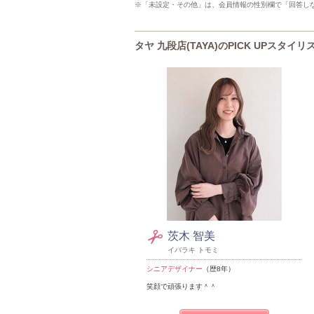
※「未設定・その他」は、会員情報の性別欄で「回答し
タヤ 九段店(TAYA)のPICK UPスタイリ
茨木 智美
イバラキ トモミ
シニアデザイナー
（歴8年）
笑顔で頑張ります＾＾