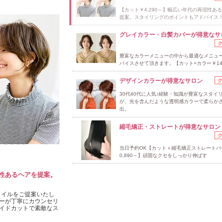
【カット￥4,290～】幅広い年代の再現性あ
提案。スタイリングのポイントもアドバイス
グレイカラー・白髪カバーが得意なサ
豊富なカラーメニューの中から最適なメニュ
バイスさせて頂きます。【カット+カラー￥14
デザインカラーが得意なサロン
30代40代に人気♪経験・知識が豊富なスタイ
が、光を含んだような透明感カラーで柔らか
出。
縮毛矯正・ストレートが得意なサロン
当日予約OK【カット＋縮毛矯正ストレートパ
0,890～】頑固なクセをしっかり伸ばす
現性あるヘアを提案。
！
タイルをご提案いたし
ーが丁寧にカウンセリ
イドカットで素敵なス