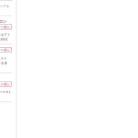
るヘアを
！
ロン
クーポン
ーをアド
300】
クーポン
リスト
さを演
クーポン
ーマ￥1