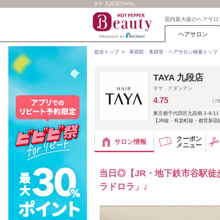
タヤ 九段店(TAYA)
国内最大級のヘアサロ
ヘアサロン
総合トップ
>
美容院・美容室・ヘアサロン検索トップ
TAYA 九段店
タヤ クダンテン
4.75
（7
東京都千代田区九段南３-9-11
【JR線・有楽町線・都営新宿
クーポン
サロン情報
メニュー
当日◎【JR・地下鉄市谷駅徒
ラドロラ」♪