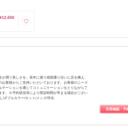
¥12,650
生が潤う美しさを」長年に渡り靖国通り沿いに店を構え、
のお客様からご支持いただいております。お客様のニーズ
ルテーションを通じてコミュニケーションをとりながら丁
ます。※予約状況等により閉店時間が早まる場合がござい
し/ダブルカラー/カット/メンズ/学生
空席確認・予