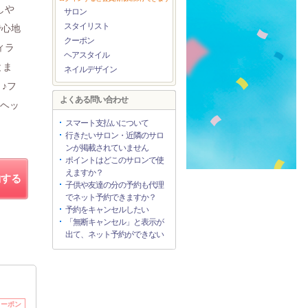
しや
サロン
スタイリスト
で心地
クーポン
ィラ
ヘアスタイル
とま
ネイルデザイン
♪フ
よくある問い合わせ
ーヘッ
スマート支払いについて
行きたいサロン・近隣のサロ
ンが掲載されていません
ポイントはどこのサロンで使
えますか？
約する
子供や友達の分の予約も代理
でネット予約できますか？
予約をキャンセルしたい
「無断キャンセル」と表示が
出て、ネット予約ができない
クーポン